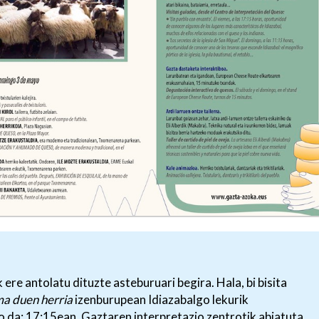
re antolatu dituzte asteburuari begira. Hala, bi bisita
a duen herria
izenburupean Idiazabalgo lekurik
da; 17:15ean, Gaztaren interpretazio zentrotik abiatuta.