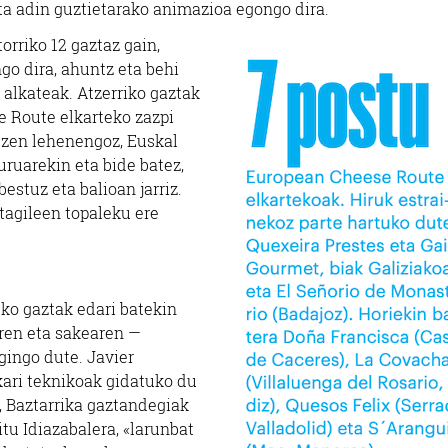
eta adin guztietarako animazioa egongo dira.
torriko 12 gaztaz gain,
go dira, ahuntz eta behi
 alkateak. Atzerriko gaztak
e Route elkarteko zazpi
 zen lehenengoz, Euskal
ruarekin eta bide batez,
estuz eta balioan jarriz.
tagileen topaleku ere
ko gaztak edari batekin
aren eta sakearen —
gingo dute. Javier
ari teknikoak gidatuko du
, Baztarrika gaztandegiak
u Idiazabalera, «larunbat