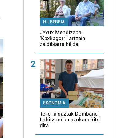
a
HILBERRIA
Jexux Mendizabal
'Kaxkagorri' artzain
zaldibiarra hil da
2
EKONOMIA
Telleria gaztak Donibane
Lohitzuneko azokara iritsi
dira