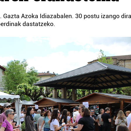
 Gazta Azoka Idiazabalen. 30 postu izango dir
zberdinak dastatzeko.