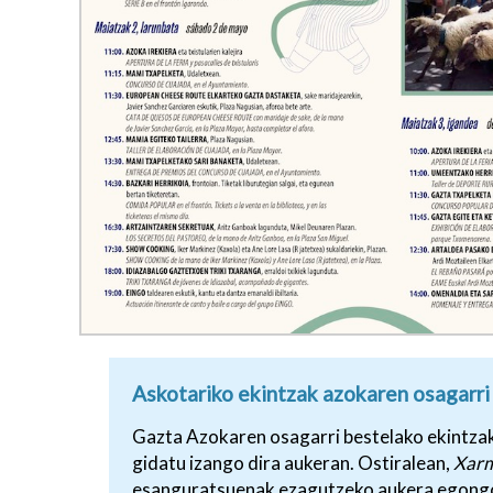
Askotariko ekintzak azokaren osagarri
Gazta Azokaren osagarri bestelako ekintzak e
gidatu izango dira aukeran. Ostiralean,
Xarm
esanguratsuenak ezagutzeko aukera egongo 