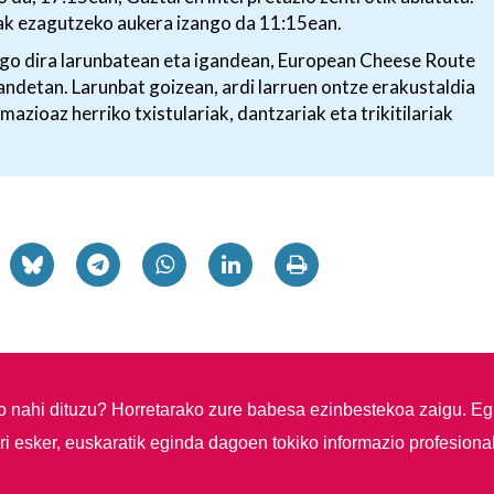
tuak ezagutzeko aukera izango da 11:15ean.
ngo dira larunbatean eta igandean, European Cheese Route
ndetan. Larunbat goizean, ardi larruen ontze erakustaldia
mazioaz herriko txistulariak, dantzariak eta trikitilariak
so nahi dituzu?
Horretarako zure babesa ezinbestekoa zaigu. Eg
i esker, euskaratik eginda dagoen tokiko informazio profesiona