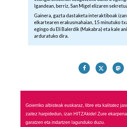
Igandean, berriz, San Migel elizaren sekre
Gainera, gazta dastaketa interaktiboak iza
elkartearen erakusmahaian, 15 minutuko txa
egingo du Eli Balerdik (Makabra) eta kale ani
arduratuko dira.
Goierriko albisteak euskaraz, libre eta kalitatez ja
zaitez harpidedun, izan HITZAkide!
Zure ekarpenar
garatzen eta indartzen lagunduko duzu.