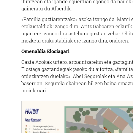
iluntzean eta igande eguerdian egongo da hauek 
gaineratu du Alberdik.
«Familia guztiarentzako» azoka izango da. Mami e
erakustaldiak izango dira. Aritz Gaboaren eskutik
ugari ere izango dira asteburu guztian zehar. Ohit
mozketa erakustaldiak ere izango dira, ondoren.
Omenaldia Elosiagari
Gazta Azokak urtero, artzaintzarekin eta gaztagin
Elosiaga gaztandegiak jasoko du aitortza, «famili
ordezkatzen duelako». Abel Segurolak eta Ana Azk
baserrian. Segurola ekainean hil zen baina emazt
proiektuari.