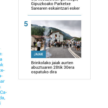
Gipuzkoako Parketxe
Sarearen eskaintzari esker
5
JAIAK
Brinkolako jaiak aurten
abuztuaren 28tik 30era
ospatuko dira