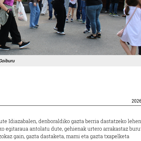
Goiburu
202
ute Idiazabalen, denboraldiko gazta berria dastatzeko lehe
ko egitaraua antolatu dute, gehienak urtero arrakastaz bur
Azokaz gain, gazta dastaketa, mami eta gazta txapelketa