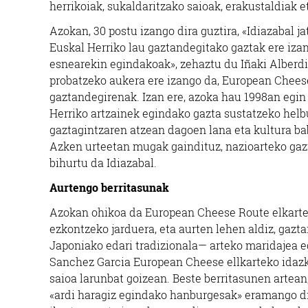
herrikoiak, sukaldaritzako saioak, erakustaldiak 
Azokan, 30 postu izango dira guztira, «Idiazabal ja
Euskal Herriko lau gaztandegitako gaztak ere izan
esnearekin egindakoak», zehaztu du Iñaki Alberdi
probatzeko aukera ere izango da, European Chees
gaztandegirenak. Izan ere, azoka hau 1998an egin
Herriko artzainek egindako gazta sustatzeko helbu
gaztagintzaren atzean dagoen lana eta kultura bab
Azken urteetan mugak gaindituz, nazioarteko gaz
bihurtu da Idiazabal.
Aurtengo berritasunak
Azokan ohikoa da European Cheese Route elkarte
ezkontzeko jarduera, eta aurten lehen aldiz, gazt
Japoniako edari tradizionala— arteko maridajea e
Sanchez Garcia European Cheese ellkarteko idazk
saioa larunbat goizean. Beste berritasunen artean
«ardi haragiz egindako hanburgesak» eramango dit