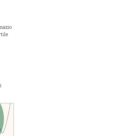
imazio
tile
i