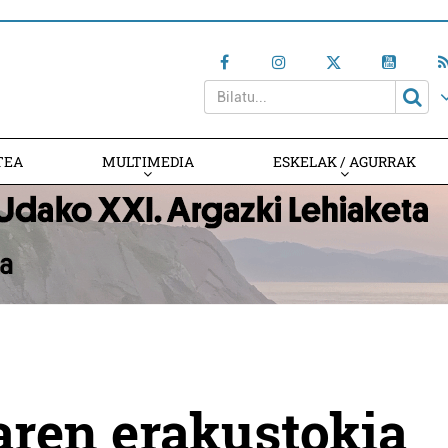
TEA
MULTIMEDIA
ESKELAK / AGURRAK
taren erakustokia