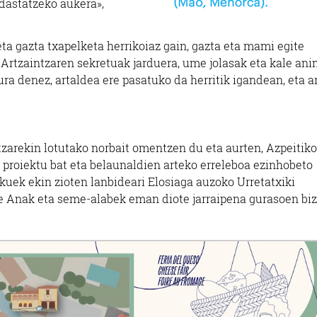
dastatzeko aukera»,
ta gazta txapelketa herrikoiaz gain, gazta eta mami egite
 Artzaintzaren sekretuak jarduera, ume jolasak eta kale an
ura denez, artaldea ere pasatuko da herritik igandean, eta ar
tzarekin lotutako norbait omentzen du eta aurten, Azpeitiko
a proiektu bat eta belaunaldien arteko erreleboa ezinhobeto
uek ekin zioten lanbideari Elosiaga auzoko Urretatxiki
e Anak eta seme-alabek eman diote jarraipena gurasoen biz