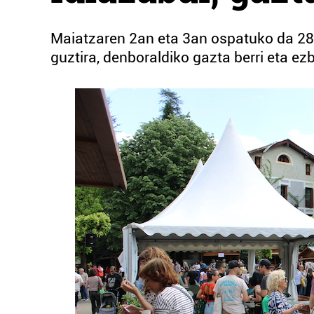
Maiatzaren 2an eta 3an ospatuko da 28.
guztira, denboraldiko gazta berri eta e