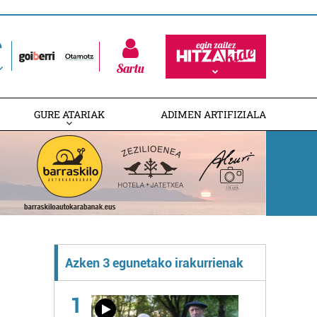
Sartu
GURE ATARIAK
ADIMEN ARTIFIZIALA
Azken 3 egunetako irakurrienak
1