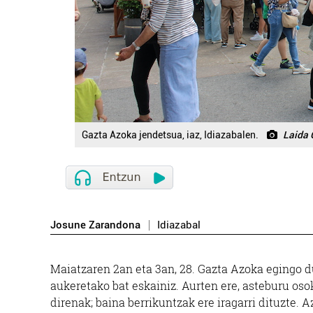
Gazta Azoka jendetsua, iaz, Idiazabalen.
Laida 
Josune Zarandona
Idiazabal
Maiatzaren 2an eta 3an, 28. Gazta Azoka egingo d
aukeretako bat eskainiz. Aurten ere, asteburu oso
direnak; baina berrikuntzak ere iragarri dituzte. 