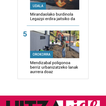
UDALA
Mirandaolako burdinola
Legazpi erdira jaitsiko da
5
OROKORRA
Mendizabal poligonoa
berriz urbanizatzeko lanak
aurrera doaz