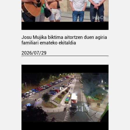
Josu Mujika biktima aitortzen duen agiria
familiari emateko ekitaldia
2026/07/29