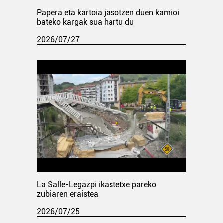
Papera eta kartoia jasotzen duen kamioi
bateko kargak sua hartu du
2026/07/27
La Salle-Legazpi ikastetxe pareko
zubiaren eraistea
2026/07/25