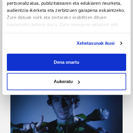
pertsonalizatua, publizitatearen eta edukiaren neurketa,
audientzia-ikerketa eta zerbitzuen garapena eskaintzeko.
Zure datuak nork eta zertarako erabiltzen dituen
hautatzeko aukera duzu. Zure onespena aldatzen edo
deuseztatzen ahal duzu edozein momentutan, Cookie
deklaraziotik edo Privacy triggerean klikatuz.
Xehetasunak ikusi
If you allow, we would also like to:
URBIAKO FESTA
Collect information about your geographical
Dena onartu
location which can be accurate to within several
Urbiako zelaiak erromeria leku
meters
Aukeratu
Identify your device by actively scanning it for
specific characteristics (fingerprinting)
Find out more about how your personal data is processed
and set your preferences in the
details section
.
Guk eta gure bazkideek zure datu pertsonalak
prozesatzen ditugu, zure IP zenbakia, besteak beste,