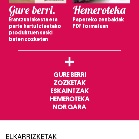
Gure berri.
Hemeroteka
Erantzun inkesta eta
Papereko zenbakiak
parte hartu Iztuetako
PDF formatuan
produktuen saski
baten zozketan
+
GURE BERRI
ZOZKETAK
ESKAINTZAK
HEMEROTEKA
NOR GARA
ELKARRIZKETAK