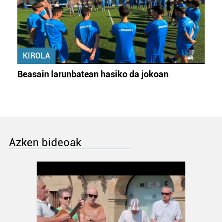
KIROLA
Beasain larunbatean hasiko da jokoan
Azken bideoak