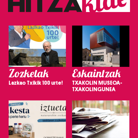
Zozketak
Eskaintzak
Lazkao Txikik 100 urte!
TXAKOLIN MUSEOA-
TXAKOLINGUNEA