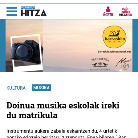
Sartu
MUSIKA
KULTURA
Doinua musika eskolak ireki
du matrikula
Instrumentu aukera zabala eskaintzen du, 4 urtetik
gorako edozein herritarri zuzenduta. Epea hilaren 18an