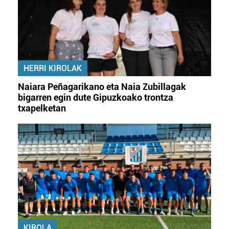
HERRI KIROLAK
Naiara Peñagarikano eta Naia Zubillagak
bigarren egin dute Gipuzkoako trontza
txapelketan
KIROLA