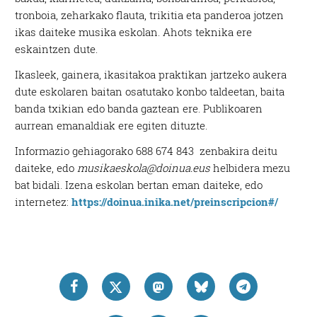
tronboia, zeharkako flauta, trikitia eta panderoa jotzen
ikas daiteke musika eskolan. Ahots teknika ere
eskaintzen dute.
Ikasleek, gainera, ikasitakoa praktikan jartzeko aukera
dute eskolaren baitan osatutako konbo taldeetan, baita
banda txikian edo banda gaztean ere. Publikoaren
aurrean emanaldiak ere egiten dituzte.
Informazio gehiagorako 688 674 843 zenbakira deitu
daiteke, edo
musikaeskola@doinua.eus
helbidera mezu
bat bidali. Izena eskolan bertan eman daiteke, edo
internetez:
https://doinua.inika.net/preinscripcion#/