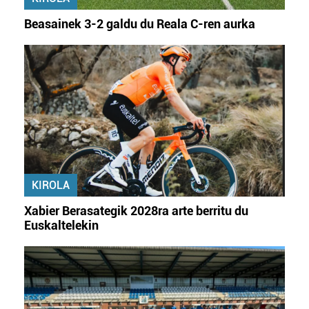
Beasainek 3-2 galdu du Reala C-ren aurka
KIROLA
Xabier Berasategik 2028ra arte berritu du
Euskaltelekin