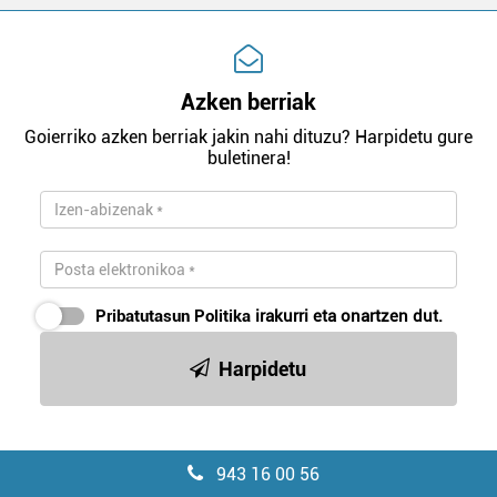
Azken berriak
Goierriko azken berriak jakin nahi dituzu? Harpidetu gure
buletinera!
Pribatutasun Politika
irakurri eta onartzen dut.
Harpidetu
943 16 00 56