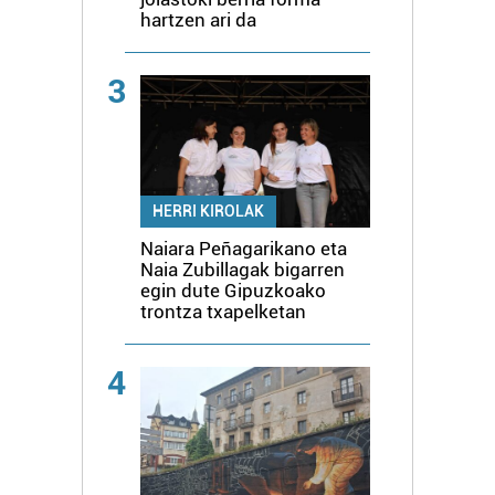
hartzen ari da
3
HERRI KIROLAK
Naiara Peñagarikano eta
Naia Zubillagak bigarren
egin dute Gipuzkoako
trontza txapelketan
4