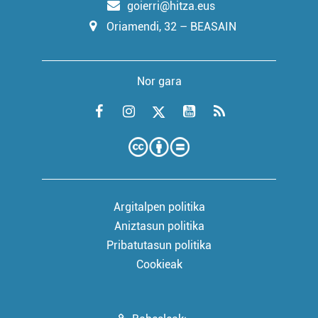
goierri@hitza.eus
Oriamendi, 32 – BEASAIN
Nor gara
Argitalpen politika
Aniztasun politika
Pribatutasun politika
Cookieak