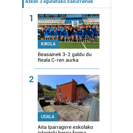
Azken 3 egunetako irakurrienak
1
KIROLA
Beasainek 3-2 galdu du
Reala C-ren aurka
2
UDALA
Aita Iparragirre eskolako
jolastoki berria forma