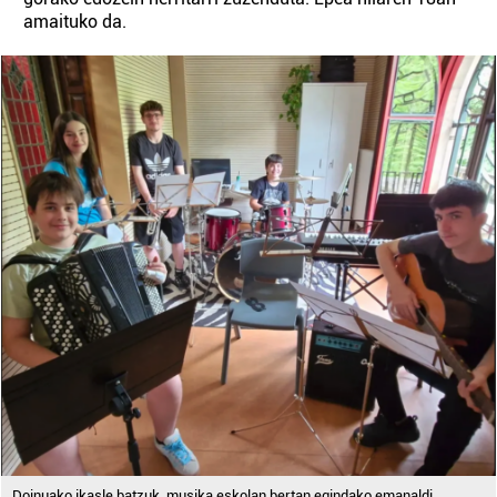
amaituko da.
Doinuako ikasle batzuk, musika eskolan bertan egindako emanaldi