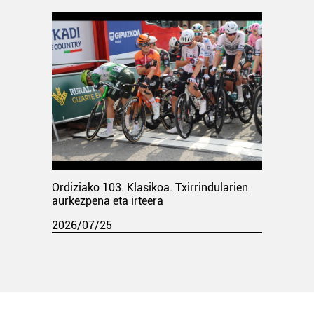
Ordiziako 103. Klasikoa. Txirrindularien
aurkezpena eta irteera
2026/07/25