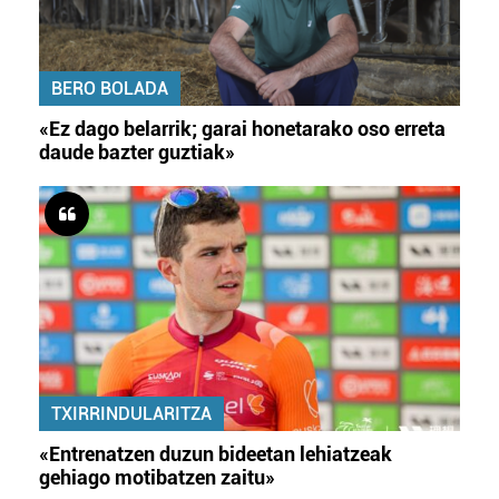
BERO BOLADA
«Ez dago belarrik; garai honetarako oso erreta
daude bazter guztiak»
TXIRRINDULARITZA
«Entrenatzen duzun bideetan lehiatzeak
gehiago motibatzen zaitu»