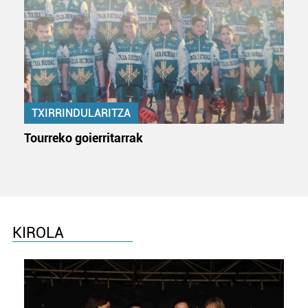
zerbitzuak hobetzeko asmoz, cookie teknologiaz
baliatzen gara. Ohar hau onartuz gero, teknologia hori
erabiltzeko baimen esplizitua ematen diguzu.
Gehiago
irakurri
TXIRRINDULARITZA
Tourreko goierritarrak
KIROLA