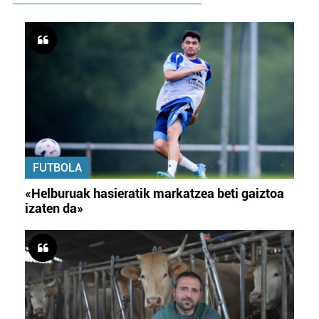
FUTBOLA
«Helburuak hasieratik markatzea beti gaiztoa
izaten da»