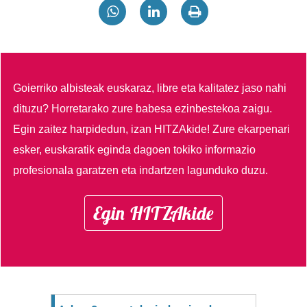
Goierriko albisteak euskaraz, libre eta kalitatez jaso nahi
dituzu?
Horretarako zure babesa ezinbestekoa zaigu.
Egin zaitez harpidedun, izan HITZAkide!
Zure ekarpenari
esker, euskaratik eginda dagoen tokiko informazio
profesionala garatzen eta indartzen lagunduko duzu.
Egin HITZAkide