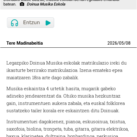
batean.
Doinua Musika Eskola
Tere Madinabeitia
2026
/
05
/
08
Legazpiko Doinua Musika eskolak matrikulazio ireki du
ikasturte berrirako matrikulazioa. Izena emateko epea
maiatzaren 18ra arte dago zabalik.
Musika eskaintza 4 urtetik hasita, mugarik gabeko
adineko jendearentzat da. Ohiko musika hezkuntzaz
gain, instrumentuen aukera zabala, eta euskal folklorea
sustatzeko tailer korala ere eskaintzen ditu Doinuak.
Instrumentuei dagokienez, pianoa, eskusoinua, txistua,
saxofoia, biolina, tronpeta, tuba, gitarra, gitarra elektrikoa,
baxua, klarinetea, dultzaina, bonbardinoa, perkusioa,