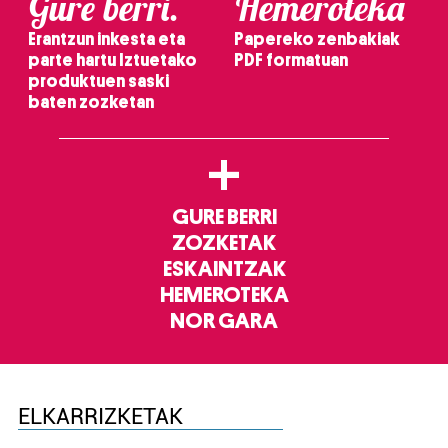
Gure berri.
Hemeroteka
Erantzun inkesta eta
Papereko zenbakiak
parte hartu Iztuetako
PDF formatuan
produktuen saski
baten zozketan
+
GURE BERRI
ZOZKETAK
ESKAINTZAK
HEMEROTEKA
NOR GARA
ELKARRIZKETAK