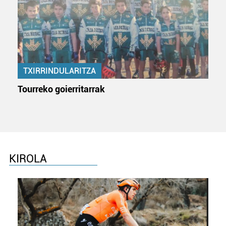
TXIRRINDULARITZA
Tourreko goierritarrak
KIROLA