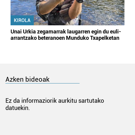
KIROLA
Unai Urkia zegamarrak laugarren egin du euli-
arrantzako beteranoen Munduko Txapelketan
Azken bideoak
Ez da informaziorik aurkitu sartutako
datuekin.