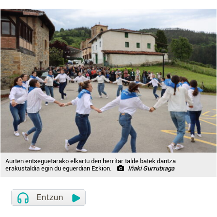
Aurten entseguetarako elkartu den herritar talde batek dantza
erakustaldia egin du eguerdian Ezkion.
Iñaki Gurrutxaga