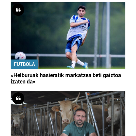
FUTBOLA
«Helburuak hasieratik markatzea beti gaiztoa
izaten da»