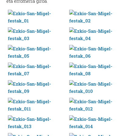
eta erromeria giroa.