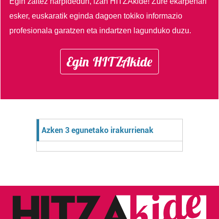
Egin zaitez harpidedun, izan HITZAkide!
Zure ekarpenari
esker, euskaratik eginda dagoen tokiko informazio
profesionala garatzen eta indartzen lagunduko duzu.
Egin HITZAkide
Azken 3 egunetako irakurrienak