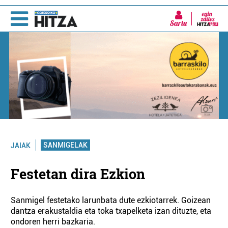
Sartu
SANMIGELAK
JAIAK
Festetan dira Ezkion
Sanmigel festetako larunbata dute ezkiotarrek. Goizean
dantza erakustaldia eta toka txapelketa izan dituzte, eta
ondoren herri bazkaria.