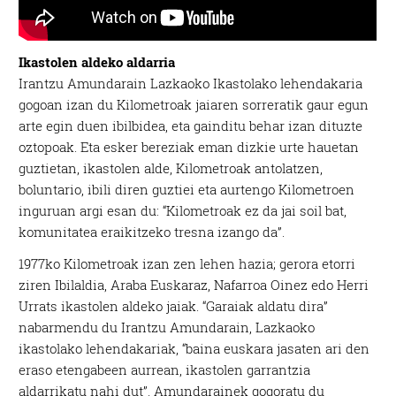
Ikastolen aldeko aldarria
Irantzu Amundarain Lazkaoko Ikastolako lehendakaria
gogoan izan du Kilometroak jaiaren sorreratik gaur egun
arte egin duen ibilbidea, eta gainditu behar izan dituzte
oztopoak. Eta esker bereziak eman dizkie urte hauetan
guztietan, ikastolen alde, Kilometroak antolatzen,
boluntario, ibili diren guztiei eta aurtengo Kilometroen
inguruan argi esan du: “Kilometroak ez da jai soil bat,
komunitatea eraikitzeko tresna izango da”.
1977ko Kilometroak izan zen lehen hazia; gerora etorri
ziren Ibilaldia, Araba Euskaraz, Nafarroa Oinez edo Herri
Urrats ikastolen aldeko jaiak. “Garaiak aldatu dira”
nabarmendu du Irantzu Amundarain, Lazkaoko
ikastolako lehendakariak, “baina euskara jasaten ari den
eraso etengabeen aurrean, ikastolen garrantzia
aldarrikatu nahi dut”. Amundarainek gogoratu du