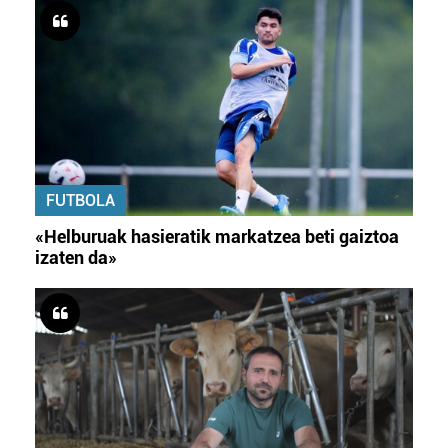
FUTBOLA
«Helburuak hasieratik markatzea beti gaiztoa
izaten da»