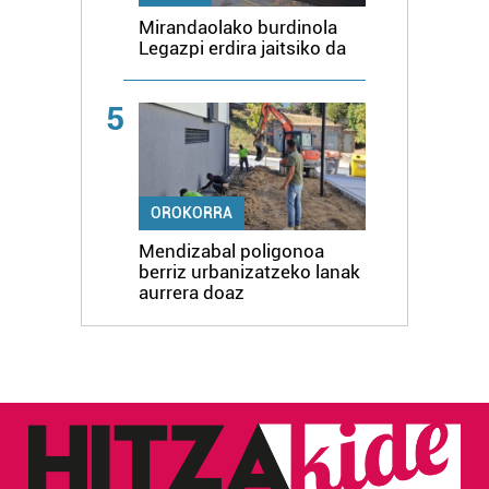
Mirandaolako burdinola
Legazpi erdira jaitsiko da
5
OROKORRA
Mendizabal poligonoa
berriz urbanizatzeko lanak
aurrera doaz