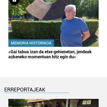
MEMORIA HISTORIKOA
«Gai tabua izan da etxe gehienetan, jendeak
azkeneko momentuan hitz egin du»
ERREPORTAJEAK