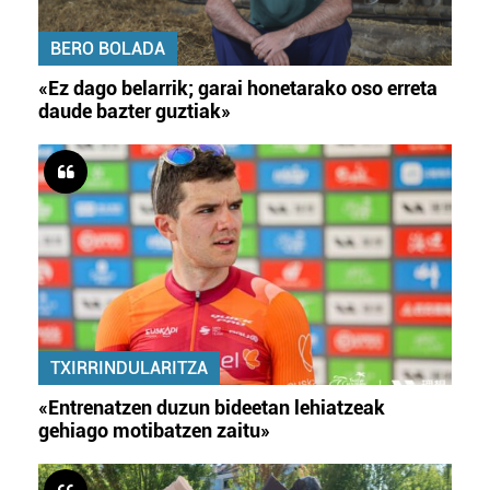
BERO BOLADA
«Ez dago belarrik; garai honetarako oso erreta
daude bazter guztiak»
TXIRRINDULARITZA
«Entrenatzen duzun bideetan lehiatzeak
gehiago motibatzen zaitu»