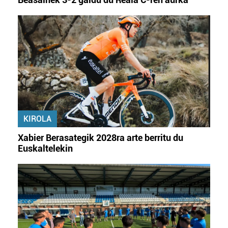
KIROLA
Xabier Berasategik 2028ra arte berritu du
Euskaltelekin