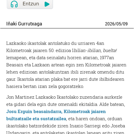
Iñaki Gurrutxaga
2026
/
05
/
09
Lazkaoko ikastolak antolatuko du urriaren 4an
Kilometroak jaiaren 50. edizioa I
bilian-ibilian, buelta!
lemapean, eta data seinalatu horren atarian, 1977an
Beasain eta Lazkaon artean egin zen Kilometroak jaiaren
lehen edizioan antolakuntzan ibili zirenak omendu ditu
gaur. Ikastola atarian plaka bat ere jarri dute ibilbidearen
hasiera bertan izan zela gogoratzeko.
Jon Martinez Lazkaoko Ikastolako zuzendaria aurkezle
eta gidari dela egin dute omenaldi ekitaldia. Alde batean,
Josu Erguin beasaindarra, Kilometroak jaiaren
bultzatzaile eta sustatzailea
, eta haren ondoan, orduan
ikastolako batzordekide ziren Inaxio Sarriegi edo Joseba
Urdangarin, eta antolaketan ikastolan lanean aritu ziren