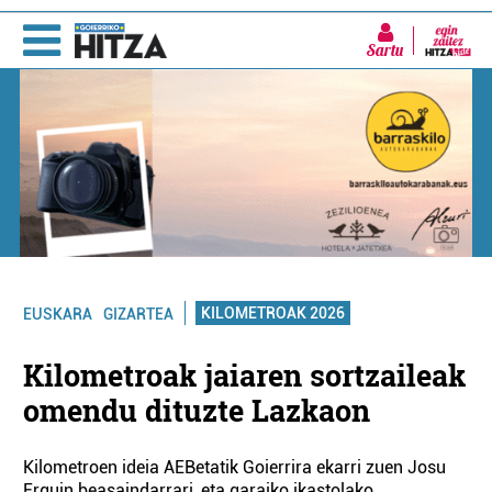
Sartu
KILOMETROAK 2026
EUSKARA
GIZARTEA
Kilometroak jaiaren sortzaileak
omendu dituzte Lazkaon
Kilometroen ideia AEBetatik Goierrira ekarri zuen Josu
Erguin beasaindarrari, eta garaiko ikastolako