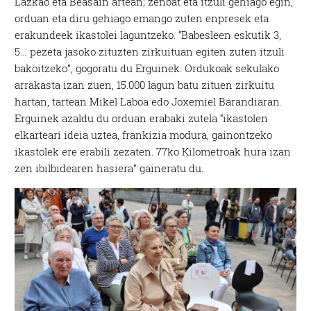
Lazkao eta Beasain artean; zenbat eta itzuli gehiago egin,
orduan eta diru gehiago emango zuten enpresek eta
erakundeek ikastolei laguntzeko. “Babesleen eskutik 3,
5… pezeta jasoko zituzten zirkuituan egiten zuten itzuli
bakoitzeko”, gogoratu du Erguinek. Ordukoak sekulako
arrakasta izan zuen, 15.000 lagun batu zituen zirkuitu
hartan, tartean Mikel Laboa edo Joxemiel Barandiaran.
Erguinek azaldu du orduan erabaki zutela “ikastolen
elkarteari ideia uztea, frankizia modura, gainontzeko
ikastolek ere erabili zezaten. 77ko Kilometroak hura izan
zen ibilbidearen hasiera” gaineratu du.