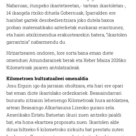
Nafarroan, itunpeko ikastetxeetan,- tartean ikastoletan-,
14 ikasgela itxiko dituela Gobernuak; Iparralden ere
hainbat gaztek desobedientziara joko dutela baxoa
proban matematikako azterketak euskaraz erantzunez,
eta haiei atxikimendua erakustearekin batera, “ikastolen
garrantzia” nabarmendu du.
Hitzartzearen ondoren, lore sorta bana eman diete
omenduei Amundarainek berak eta Xeber Maiza 2026ko
Kilometroak jaiaren antolatzaileak.
Kilometroen bultzatzaileei omenaldia
Josu Erguin igo da jarraian oholtzara, eta hari ere opari
bat eman diote ikastolako ordezkariek. Beasaindarrari
bururatu zitzaion lehenengo Kilometroak hura antolatzea,
artean Beasaingo Alkartasuna Lizeoko guraso zela.
Amerikako Estatu Batuetan ikusi zuen antzeko jaialdi
bat, eta hona ekartzea proposatu zuen. Ikastolen alde
dirua biltzeko 6 kilometroko zirkuitu bat prestatu zuten