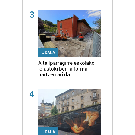
3
UDALA
Aita Iparragirre eskolako
jolastoki berria forma
hartzen ari da
4
UDALA