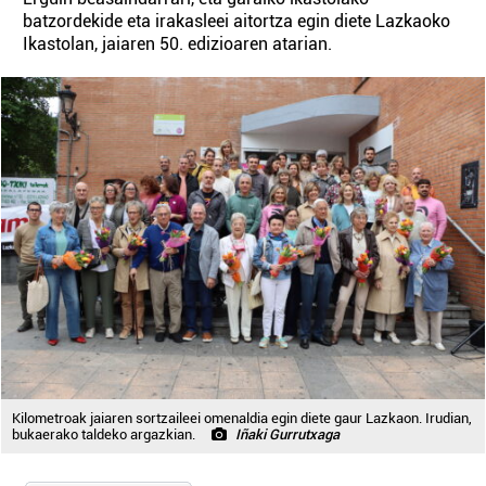
batzordekide eta irakasleei aitortza egin diete Lazkaoko
Ikastolan, jaiaren 50. edizioaren atarian.
Kilometroak jaiaren sortzaileei omenaldia egin diete gaur Lazkaon. Irudian,
bukaerako taldeko argazkian.
Iñaki Gurrutxaga