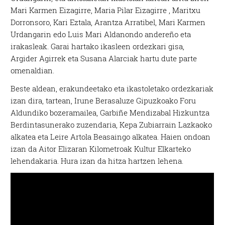
Mari Karmen Eizagirre, Maria Pilar Eizagirre , Maritxu
Dorronsoro, Kari Eztala, Arantza Arratibel, Mari Karmen
Urdangarin edo Luis Mari Aldanondo andereño eta
irakasleak. Garai hartako ikasleen ordezkari gisa,
Argider Agirrek eta Susana Alarciak hartu dute parte
omenaldian.
Beste aldean, erakundeetako eta ikastoletako ordezkariak
izan dira, tartean, Irune Berasaluze Gipuzkoako Foru
Aldundiko bozeramailea, Garbiñe Mendizabal Hizkuntza
Berdintasunerako zuzendaria, Kepa Zubiarrain Lazkaoko
alkatea eta Leire Artola Beasaingo alkatea. Haien ondoan
izan da Aitor Elizaran Kilometroak Kultur Elkarteko
lehendakaria. Hura izan da hitza hartzen lehena.