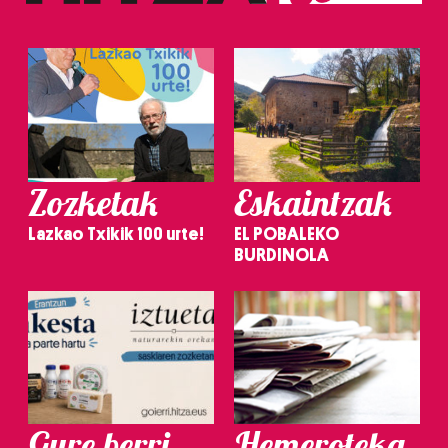
Zozketak
Eskaintzak
Lazkao Txikik 100 urte!
EL POBALEKO
BURDINOLA
Gure berri.
Hemeroteka