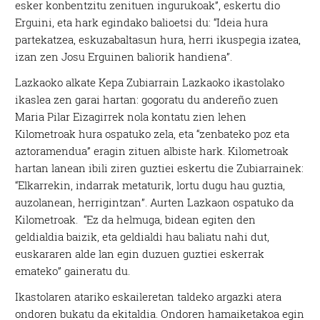
esker konbentzitu zenituen ingurukoak”, eskertu dio
Erguini, eta hark egindako balioetsi du: “Ideia hura
partekatzea, eskuzabaltasun hura, herri ikuspegia izatea,
izan zen Josu Erguinen baliorik handiena”.
Lazkaoko alkate Kepa Zubiarrain Lazkaoko ikastolako
ikaslea zen garai hartan: gogoratu du andereño zuen
Maria Pilar Eizagirrek nola kontatu zien lehen
Kilometroak hura ospatuko zela, eta “zenbateko poz eta
aztoramendua” eragin zituen albiste hark. Kilometroak
hartan lanean ibili ziren guztiei eskertu die Zubiarrainek:
“Elkarrekin, indarrak metaturik, lortu dugu hau guztia,
auzolanean, herrigintzan”. Aurten Lazkaon ospatuko da
Kilometroak. “Ez da helmuga, bidean egiten den
geldialdia baizik, eta geldialdi hau baliatu nahi dut,
euskararen alde lan egin duzuen guztiei eskerrak
emateko” gaineratu du.
Ikastolaren atariko eskaileretan taldeko argazki atera
ondoren bukatu da ekitaldia. Ondoren hamaiketakoa egin