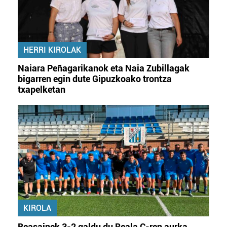
HERRI KIROLAK
Naiara Peñagarikanok eta Naia Zubillagak
bigarren egin dute Gipuzkoako trontza
txapelketan
KIROLA
Beasainek 3-2 galdu du Reala C-ren aurka