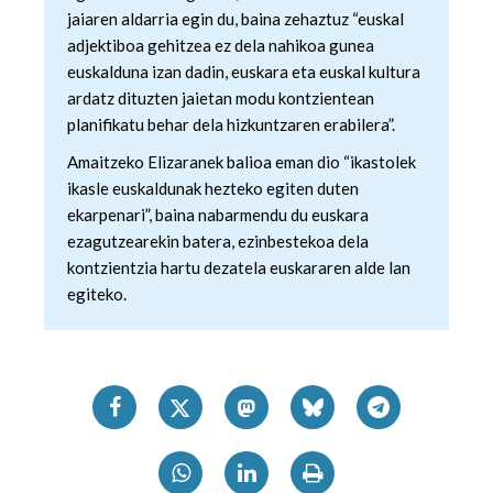
jaiaren aldarria egin du, baina zehaztuz “euskal
erabiltzen dituen hauta dezakezu.
adjektiboa gehitzea ez dela nahikoa gunea
euskalduna izan dadin, euskara eta euskal kultura
Bazkide batzuek ez dizute baimenik eskatzen, eta beren
ardatz dituzten jaietan modu kontzientean
interes komertzial legitimoetan babesten dira. Ikusi gure
planifikatu behar dela hizkuntzaren erabilera”.
bazkideen zerrenda, beren ustez zein helburutarako
duten interes legitimoa eta horren aurka nola egin
Amaitzeko Elizaranek balioa eman dio “ikastolek
dezakezun ikusteko.
ikasle euskaldunak hezteko egiten duten
ekarpenari”, baina nabarmendu du euskara
Lortu zure datu pertsonalak prozesatzeko moduari
ezagutzearekin batera, ezinbestekoa dela
buruzko informazio gehiago eta ezarri zure lehentasunak
kontzientzia hartu dezatela euskararen alde lan
datuen atalean. Edozein unetan alda edo ken dezakezu
egiteko.
zure baimena Cookieen adierazpenean.
Webgune honek cookie propioak eta hirugarrenen cookie-
fitxategiak erabiltzen ditu. Zure esperientzia eta
zerbitzuak hobetzeko asmoz, cookie teknologiaz
baliatzen gara. Ohar hau onartuz gero, teknologia hori
erabiltzeko baimen esplizitua ematen diguzu.
Gehiago