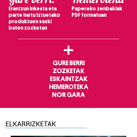
Erantzun inkesta eta
Papereko zenbakiak
parte hartu Iztuetako
PDF formatuan
produktuen saski
baten zozketan
+
GURE BERRI
ZOZKETAK
ESKAINTZAK
HEMEROTEKA
NOR GARA
ELKARRIZKETAK