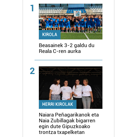
1
KIROLA
Beasainek 3-2 galdu du
Reala C-ren aurka
2
HERRI KIROLAK
Naiara Peñagarikanok eta
Naia Zubillagak bigarren
egin dute Gipuzkoako
trontza txapelketan