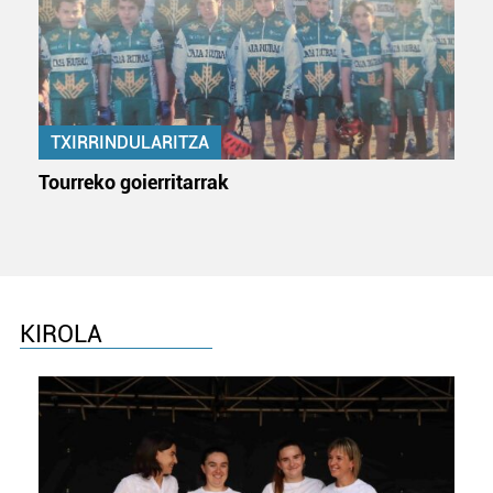
TXIRRINDULARITZA
Tourreko goierritarrak
KIROLA