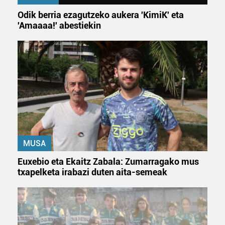
Odik berria ezagutzeko aukera 'KimiK' eta
'Amaaaa!' abestiekin
MUSA
Euxebio eta Ekaitz Zabala: Zumarragako mus
txapelketa irabazi duten aita-semeak