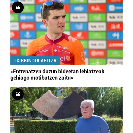
zerbitzuak hobetzeko asmoz, cookie teknologiaz
baliatzen gara. Ohar hau onartuz gero, teknologia hori
erabiltzeko baimen esplizitua ematen diguzu.
Gehiago
irakurri
TXIRRINDULARITZA
«Entrenatzen duzun bideetan lehiatzeak
gehiago motibatzen zaitu»