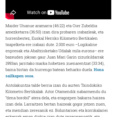
Maider Unanue aramarra (46:22) eta Oier Zubeldia
amezketarra (36:50) izan dira probaren irabazleak, eta
horrenbestez, Euskal Herriko Kilometro Bertikalen
txapelketa ere irabazi dute. 2.000 euro –Logikaline
enpresak eta Abaltzisketako Udalak mila eurona– ere
bazeuden jokoan gaur Juan Mari Garin zizurkildarrak
1993an jarritako marka hobetzen zuenarentzat (33:34),
baina bistan da hurrengo batean beharko duela.
Hona
sailkapen osoa.
Antolakuntza talde berria izan du aurten Txindokiko
Kilometro Bertikalak. Aitor Otamendik nabarmendu du
“dena borobil” atera dela, eta eragozpen bakarra haizea
izan dela. Larraitzen bertan haizeak gogor jotzen zuen,
eta mendian zeresanik ez. Boluntarioei eta korrikalariei
eskerrak eman dizkie izan dute jarrerarengatik, eta