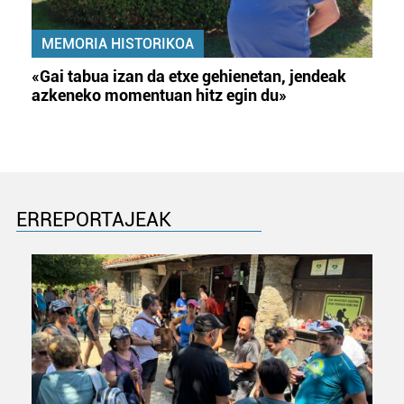
MEMORIA HISTORIKOA
«Gai tabua izan da etxe gehienetan, jendeak
azkeneko momentuan hitz egin du»
ERREPORTAJEAK