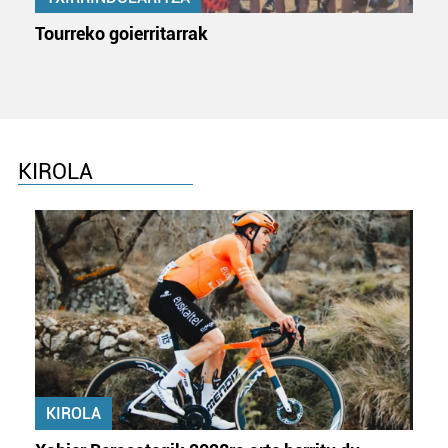
Tourreko goierritarrak
KIROLA
KIROLA