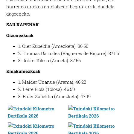
hurrengo urtekoa antolatzeari begira jarrita daudela
dagoeneko.
SAILKAPENAK
Gizonezkoak
1. Oier Zubeldia (Amezketa). 36.50
2. Thomas Darrodes (Bagneres de Bigorre). 37.55
3. Jokin Tolosa (Anoeta). 37.56
Emakumezkoak
1. Maider Unanue (Arama). 46.22
2. Leire Elola (Tolosa). 46.59
3. Eider Zubeldia (Amezketa). 47.19