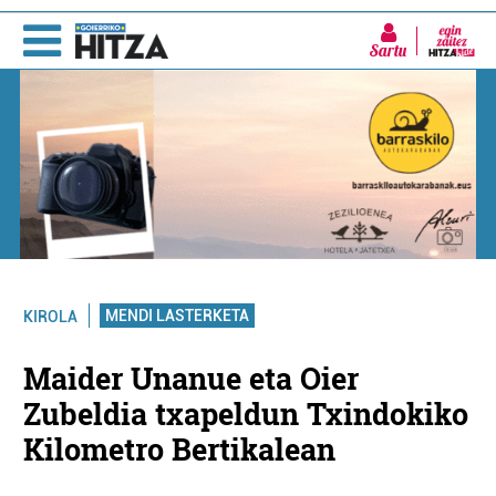
Sartu
MENDI LASTERKETA
KIROLA
Maider Unanue eta Oier
Zubeldia txapeldun Txindokiko
Kilometro Bertikalean