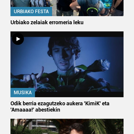
URBIAKO FESTA
Urbiako zelaiak erromeria leku
MUSIKA
Odik berria ezagutzeko aukera 'KimiK' eta
'Amaaaa!' abestiekin