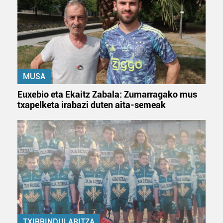
MUSA
Euxebio eta Ekaitz Zabala: Zumarragako mus
txapelketa irabazi duten aita-semeak
TXIRRINDULARITZA