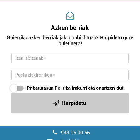
Azken berriak
Goierriko azken berriak jakin nahi dituzu? Harpidetu gure
buletinera!
Pribatutasun Politika
irakurri eta onartzen dut.
Harpidetu
943 16 00 56