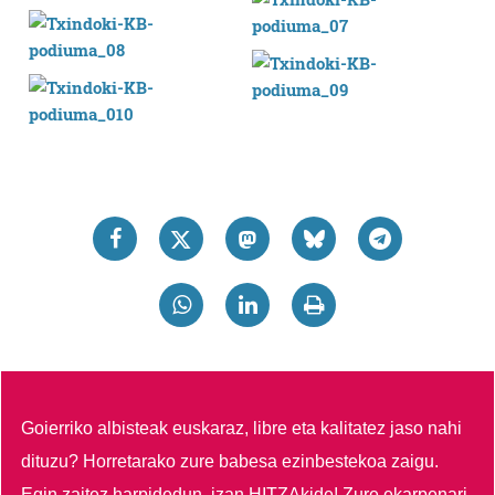
Goierriko albisteak euskaraz, libre eta kalitatez jaso nahi
dituzu?
Horretarako zure babesa ezinbestekoa zaigu.
Egin zaitez harpidedun, izan HITZAkide!
Zure ekarpenari