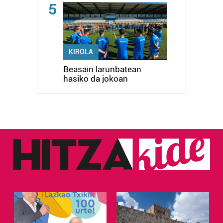
5
KIROLA
Beasain larunbatean
hasiko da jokoan