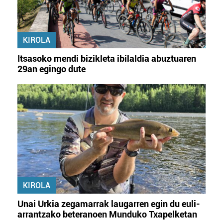
KIROLA
Itsasoko mendi bizikleta ibilaldia abuztuaren
29an egingo dute
KIROLA
Unai Urkia zegamarrak laugarren egin du euli-
arrantzako beteranoen Munduko Txapelketan