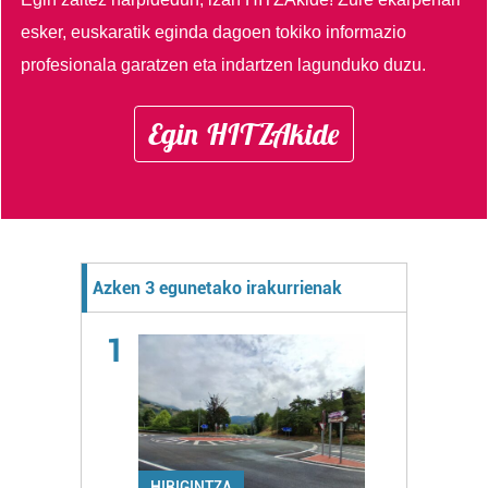
esker, euskaratik eginda dagoen tokiko informazio
profesionala garatzen eta indartzen lagunduko duzu.
Egin HITZAkide
Azken 3 egunetako irakurrienak
1
HIRIGINTZA