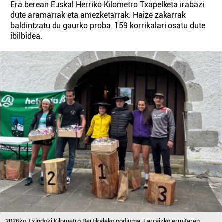
Era berean Euskal Herriko Kilometro Txapelketa irabazi
dute aramarrak eta amezketarrak. Haize zakarrak
baldintzatu du gaurko proba. 159 korrikalari osatu dute
ibilbidea.
2026ko Txindoki Kilometro Bertikaleko podiuma, Larraizko ermitaren