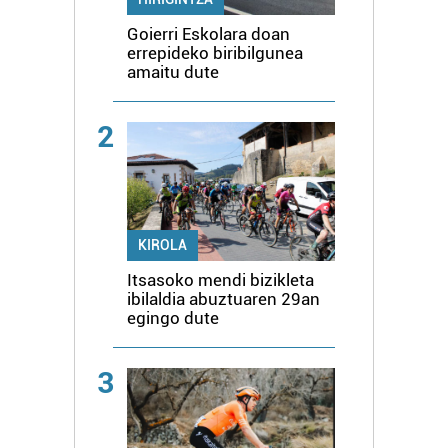
Goierri Eskolara doan
errepideko biribilgunea
amaitu dute
2
KIROLA
Itsasoko mendi bizikleta
ibilaldia abuztuaren 29an
egingo dute
3