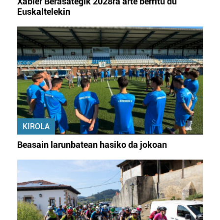
Xabier Berasategik 2028ra arte berritu du
Euskaltelekin
KIROLA
Beasain larunbatean hasiko da jokoan