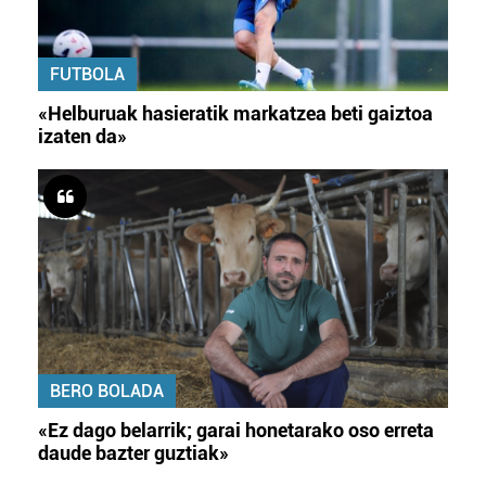
teknologia erabiliz, cookieak adibidez, iragarki eta eduki
pertsonalizatuak eskaintzeko, iragarkiak eta edukia
neurtzeko, jendeari buruzko informazioa biltzeko eta
FUTBOLA
produktuak garatzeko. Zure datuak nork eta zertarako
erabiltzen dituen hauta dezakezu.
«Helburuak hasieratik markatzea beti gaiztoa
izaten da»
Bazkide batzuek ez dizute baimenik eskatzen, eta beren
interes komertzial legitimoetan babesten dira. Ikusi gure
bazkideen zerrenda, beren ustez zein helburutarako
duten interes legitimoa eta horren aurka nola egin
dezakezun ikusteko.
Lortu zure datu pertsonalak prozesatzeko moduari
buruzko informazio gehiago eta ezarri zure lehentasunak
datuen atalean. Edozein unetan alda edo ken dezakezu
BERO BOLADA
zure baimena Cookieen adierazpenean.
«Ez dago belarrik; garai honetarako oso erreta
Webgune honek cookie propioak eta hirugarrenen cookie-
daude bazter guztiak»
fitxategiak erabiltzen ditu. Zure esperientzia eta