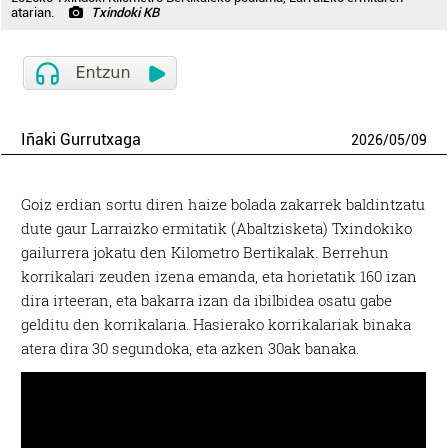
atarian.
Txindoki KB
Iñaki Gurrutxaga
2026
/
05
/
09
Goiz erdian sortu diren haize bolada zakarrek baldintzatu
dute gaur Larraizko ermitatik (Abaltzisketa) Txindokiko
gailurrera jokatu den Kilometro Bertikalak. Berrehun
korrikalari zeuden izena emanda, eta horietatik 160 izan
dira irteeran, eta bakarra izan da ibilbidea osatu gabe
gelditu den korrikalaria. Hasierako korrikalariak binaka
atera dira 30 segundoka, eta azken 30ak banaka.