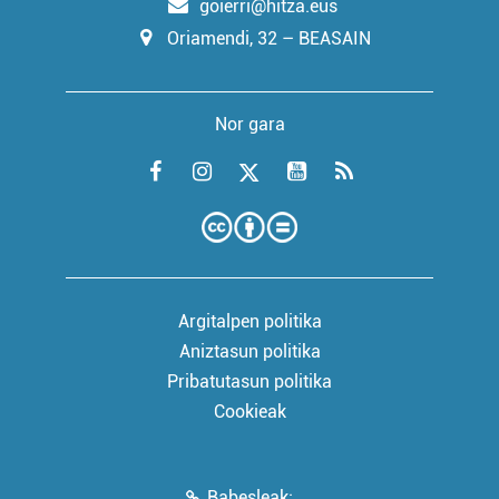
goierri@hitza.eus
Oriamendi, 32 – BEASAIN
Nor gara
Argitalpen politika
Aniztasun politika
Pribatutasun politika
Cookieak
Babesleak: