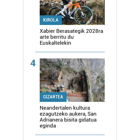
KIROLA
Xabier Berasategik 2028ra
arte berritu du
Euskaltelekin
4
GIZARTEA
Neandertalen kultura
ezagutzeko aukera, San
Adrianera bisita gidatua
eginda