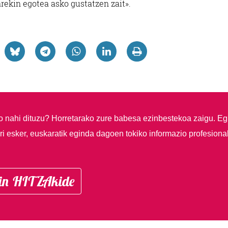
arekin egotea asko gustatzen zait».
so nahi dituzu?
Horretarako zure babesa ezinbestekoa zaigu. Eg
i esker, euskaratik eginda dagoen tokiko informazio profesiona
in HITZAkide