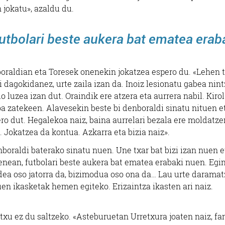
 jokatu», azaldu du.
futbolari beste aukera bat ematea erab
oraldian eta Toresek onenekin jokatzea espero du. «Lehen 
i dagokidanez, urte zaila izan da. Inoiz lesionatu gabea nint
io luzea izan dut. Oraindik ere atzera eta aurrera nabil. Kiro
oa zatekeen. Alavesekin beste bi denboraldi sinatu nituen e
ro dut. Hegalekoa naiz, baina aurrelari bezala ere moldatze
 Jokatzea da kontua. Azkarra eta bizia naiz».
boraldi baterako sinatu nuen. Une txar bat bizi izan nuen e
nean, futbolari beste aukera bat ematea erabaki nuen. Egi
ea oso jatorra da, bizimodua oso ona da… Lau urte daramat
uen ikasketak hemen egiteko. Erizaintza ikasten ari naiz.
txu ez du saltzeko. «Asteburuetan Urretxura joaten naiz, fa