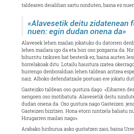
taldearen deialdian sartu ninduten, baina ez nuen
«Alavesetik deitu zidatenean 
nuen: egin dudan onena da»
Alavesek lehen mailan jokatuko du datorren denb
lehen mailara igo da eta hori oso pozgarria da. Nir
bihurritu txikiren bat besterik ez, baina aurten les
horrelakoak ditu. Lotailu haustura izatea okerrag
hurrengo denboraldian lehen taldean aritzea espe
naiz. Alboko defendatzaile postuan ere jokatu dut.
Gasteizko taldean oso gustura dago. «Eibarren den
nengoen oso motibatuta. Alavesetik deitu nindute
dudan onena da. Oso gustura nago Gasteizen: jend
Gasteizen bizitzen. Hona etorri nintzela baliatu n
Hirugarren mailan nago».
Arabako hiriburua asko gustatzen zaio, baina Urre