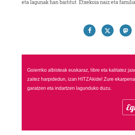
eta lagunak han baititut. Etxekoia naiz eta famili
Goierriko albisteak euskaraz, libre eta kalitatez ja
zaitez harpidedun, izan HITZAkide!
Zure ekarpenar
garatzen eta indartzen lagunduko duzu.
Eg