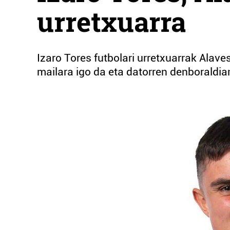
urretxuarra
Izaro Tores futbolari urretxuarrak Alav
mailara igo da eta datorren denboraldia