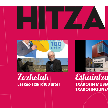
Zozketak
Eskaintz
Lazkao Txikik 100 urte!
TXAKOLIN MUSE
TXAKOLINGUNE