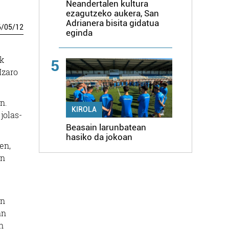
Neandertalen kultura
ezagutzeko aukera, San
Adrianera bisita gidatua
6
/
05
/
12
eginda
k
5
Izaro
n.
KIROLA
jolas-
Beasain larunbatean
hasiko da jokoan
en,
an
en
an
n