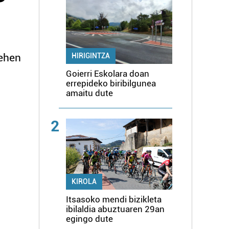
lehen
HIRIGINTZA
Goierri Eskolara doan
errepideko biribilgunea
amaitu dute
2
KIROLA
Itsasoko mendi bizikleta
ibilaldia abuztuaren 29an
egingo dute