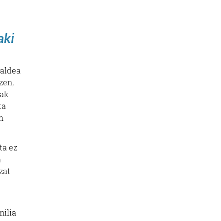
aki
taldea
zen,
lak
ta
n
ta ez
n
zat
milia