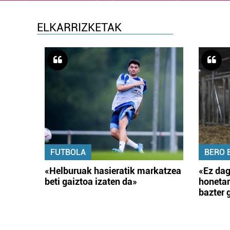
ELKARRIZKETAK
FUTBOLA
BERO 
«Helburuak hasieratik markatzea
«Ez dag
beti gaiztoa izaten da»
honetar
bazter 