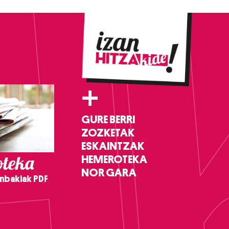
+
GURE BERRI
ZOZKETAK
ESKAINTZAK
teka
HEMEROTEKA
NOR GARA
nbakiak PDF