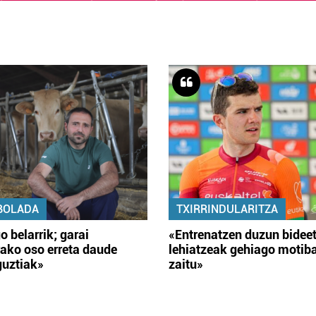
BOLADA
TXIRRINDULARITZA
o belarrik; garai
«Entrenatzen duzun bidee
ako oso erreta daude
lehiatzeak gehiago motib
guztiak»
zaitu»