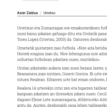
Asier Zaldua
Urretxu
U
rretxun eta Zumarragan ere emakumezkoen fut
inoiz baino jokalari gehiago ditu eta Urolatik pasa
Tores Lopez (Urretxu, 2003) da. Datorren denboral
Umetatik gustatzen zaio futbola. «Nire aita betida
Horrek eragina izan du. Nire lehengusua nire adine
orduetan futbolean jokatzen nuen, mutilekin».
Urolan jokatzeko aukera izan zuen bezain laster,
Beasainera joan nintzen, Goierri Gorrira. Bi urte
nituen Realean. Eibarren urte bat eman ondoren, 
Realera 14 urterekin iritsi zen eta bigarren tald
kanpoan jokatzen ari direnekin jokatu nuen: Cecil
dagoen Elene Lete zumarragarra, Athleticeko Adri
aritu da. Aurten, denboraldi osoa lehen taldearek