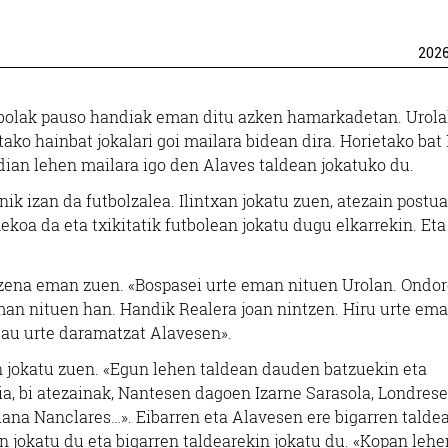
202
bolak pauso handiak eman ditu azken hamarkadetan. Urola
tako hainbat jokalari goi mailara bidean dira. Horietako bat 
dian lehen mailara igo den Alaves taldean jokatuko du.
nik izan da futbolzalea. Ilintxan jokatu zuen, atezain postua
koa da eta txikitatik futbolean jokatu dugu elkarrekin. Eta 
 izena eman zuen. «Bospasei urte eman nituen Urolan. Ondor
 eman nituen han. Handik Realera joan nintzen. Hiru urte em
lau urte daramatzat Alavesen».
ean jokatu zuen. «Egun lehen taldean dauden batzuekin eta
ia, bi atezainak, Nantesen dagoen Izarne Sarasola, Londres
ana Nanclares…». Eibarren eta Alavesen ere bigarren talde
in jokatu du eta bigarren taldearekin jokatu du. «Kopan lehe