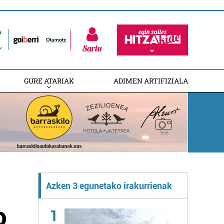
Sartu
GURE ATARIAK
ADIMEN ARTIFIZIALA
Azken 3 egunetako irakurrienak
o
1