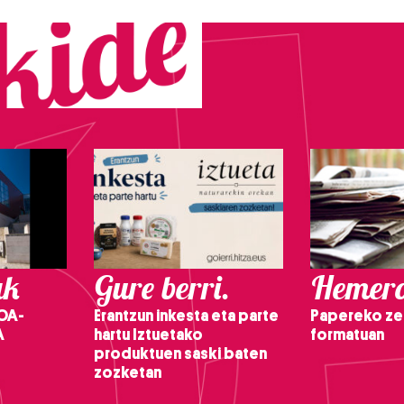
ak
Gure berri.
Hemero
OA-
Erantzun inkesta eta parte
Papereko ze
A
hartu Iztuetako
formatuan
produktuen saski baten
zozketan