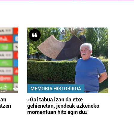
MEMORIA HISTORIKOA
tan
«Gai tabua izan da etxe
atzen
gehienetan, jendeak azkeneko
momentuan hitz egin du»