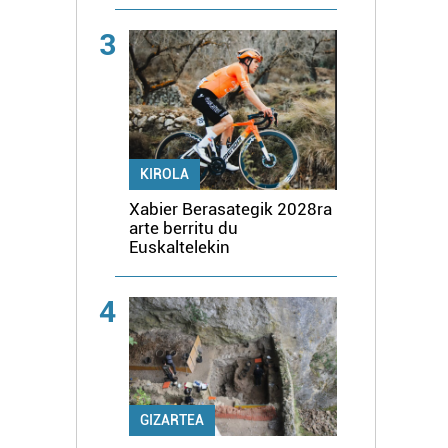
3
KIROLA
Xabier Berasategik 2028ra
arte berritu du
Euskaltelekin
4
GIZARTEA