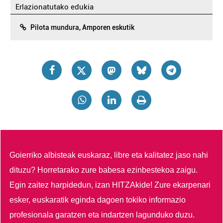
Erlazionatutako edukia
Pilota mundura, Amporen eskutik
Goierriko albisteak euskaraz, libre eta kalitatez jaso nahi
dituzu?
Horretarako zure babesa ezinbestekoa zaigu.
Egin zaitez harpidedun, izan HITZAkide!
Zure ekarpenari
esker, euskaratik eginda dagoen tokiko informazio
profesionala garatzen eta indartzen lagunduko duzu.