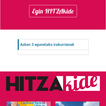
Egin HITZAkide
Azken 3 egunetako irakurrienak