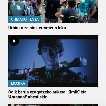
URBIAKO FESTA
Urbiako zelaiak erromeria leku
MUSIKA
Odik berria ezagutzeko aukera 'KimiK' eta
'Amaaaa!' abestiekin