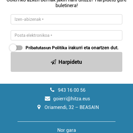
buletinera!
Pribatutasun Politika
irakurri eta onartzen dut.
Harpidetu
943 16 00 56
goierri@hitza.eus
Oriamendi, 32 – BEASAIN
Nor gara