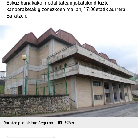
Eskuz banakako modalitatean jokatuko dituzte
kanporaketak gizonezkoen mailan, 17:00etatik aurrera
Baratzen.
Baratze pilotalekua Seguran.
Hitza