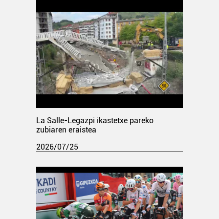
La Salle-Legazpi ikastetxe pareko
zubiaren eraistea
2026/07/25