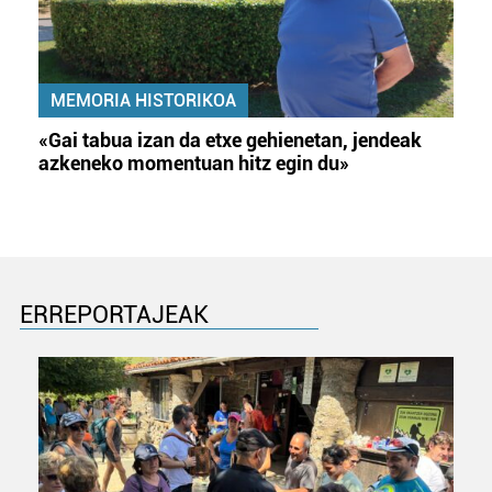
MEMORIA HISTORIKOA
«Gai tabua izan da etxe gehienetan, jendeak
azkeneko momentuan hitz egin du»
ERREPORTAJEAK