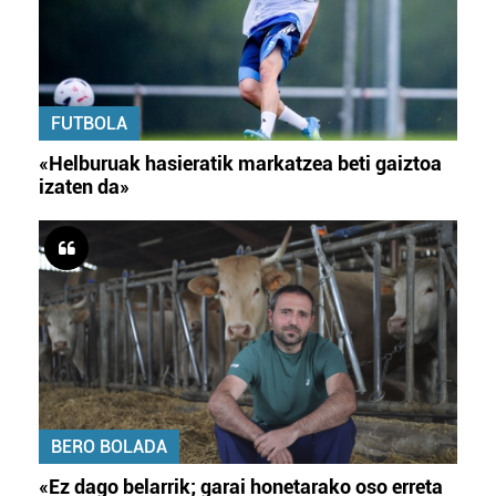
FUTBOLA
«Helburuak hasieratik markatzea beti gaiztoa
izaten da»
BERO BOLADA
«Ez dago belarrik; garai honetarako oso erreta