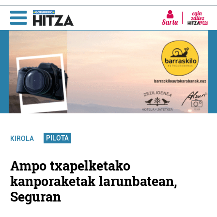
Sartu
PILOTA
KIROLA
Ampo txapelketako
kanporaketak larunbatean,
Seguran