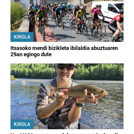
KIROLA
Itsasoko mendi bizikleta ibilaldia abuztuaren
29an egingo dute
KIROLA