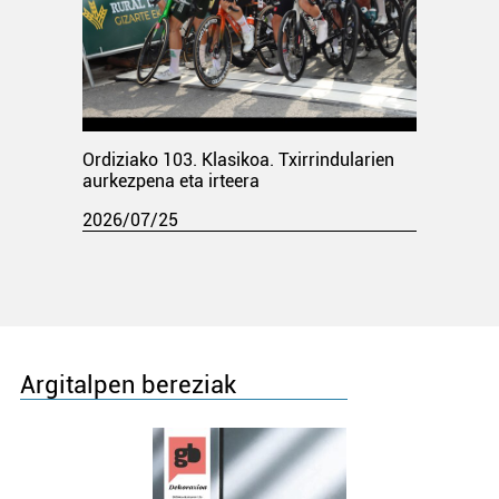
Ordiziako 103. Klasikoa. Txirrindularien
aurkezpena eta irteera
2026/07/25
Argitalpen bereziak