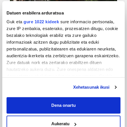
Datuen erabilera arduratsua
Guk eta
gure 1022 kideek
sure informacio pertsonala,
zure IP zenbakia, esaterako, prozesatzen ditugu, cookie
bezalako teknologiak erabiliz eta zure gailuko
informazioak azitzen dugu publizitate eta eduki
pertsonalizatua, publizitatearen eta edukiaren neurketa,
MUSA
audientzia-ikerketa eta zerbitzuen garapena eskaintzeko.
Zure datuak nork eta zertarako erabiltzen dituen
Euxebio eta Ekaitz Zabala: Zumarragako mus
hautatzeko aukera duzu. Zure onespena aldatzen edo
txapelketa irabazi duten aita-semeak
deuseztatzen ahal duzu edozein momentutan, Cookie
deklaraziotik edo Privacy triggerean klikatuz.
Xehetasunak ikusi
If you allow, we would also like to:
Collect information about your geographical
Dena onartu
location which can be accurate to within several
meters
Aukeratu
Identify your device by actively scanning it for