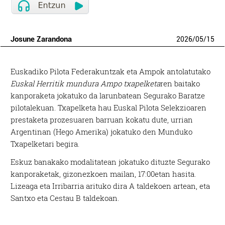
Josune Zarandona
2026
/
05
/
15
Euskadiko Pilota Federakuntzak eta Ampok antolatutako
Euskal Herritik mundura Ampo txapelketa
ren baitako
kanporaketa jokatuko da larunbatean Segurako Baratze
pilotalekuan. Txapelketa hau Euskal Pilota Selekzioaren
prestaketa prozesuaren barruan kokatu dute, urrian
Argentinan (Hego Amerika) jokatuko den Munduko
Txapelketari begira.
Eskuz banakako modalitatean jokatuko dituzte Segurako
kanporaketak, gizonezkoen mailan, 17:00etan hasita.
Lizeaga eta Irribarria arituko dira A taldekoen artean, eta
Santxo eta Cestau B taldekoan.