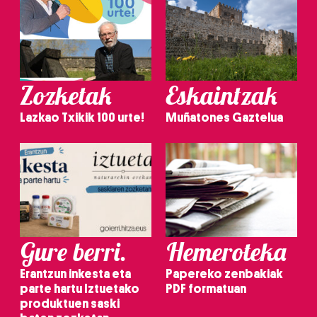
Zozketak
Eskaintzak
Lazkao Txikik 100 urte!
Muñatones Gaztelua
Gure berri.
Hemeroteka
Erantzun inkesta eta
Papereko zenbakiak
parte hartu Iztuetako
PDF formatuan
produktuen saski