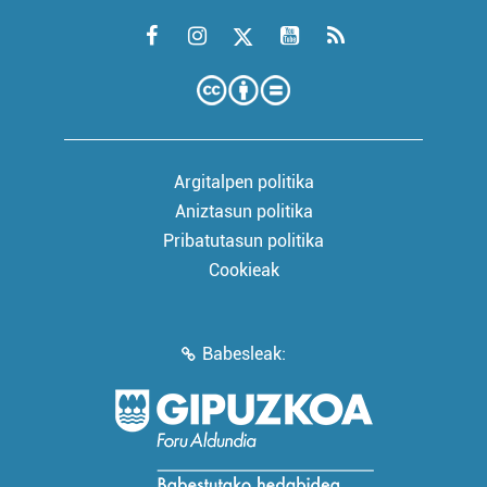
Argitalpen politika
Aniztasun politika
Pribatutasun politika
Cookieak
Babesleak: