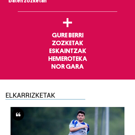
baten zozketan
+
GURE BERRI
ZOZKETAK
ESKAINTZAK
HEMEROTEKA
NOR GARA
ELKARRIZKETAK