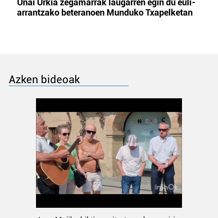
Unai Urkia zegamarrak laugarren egin du euli-
arrantzako beteranoen Munduko Txapelketan
Azken bideoak