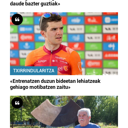
daude bazter guztiak»
TXIRRINDULARITZA
«Entrenatzen duzun bideetan lehiatzeak
gehiago motibatzen zaitu»