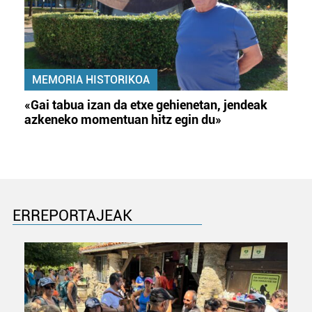
irakurri
MEMORIA HISTORIKOA
«Gai tabua izan da etxe gehienetan, jendeak
azkeneko momentuan hitz egin du»
ERREPORTAJEAK