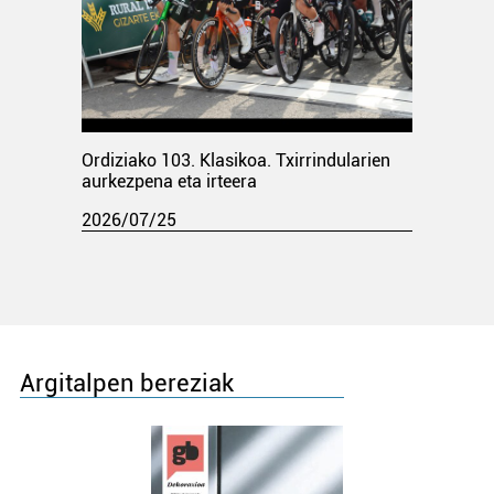
Ordiziako 103. Klasikoa. Txirrindularien
aurkezpena eta irteera
2026/07/25
Argitalpen bereziak