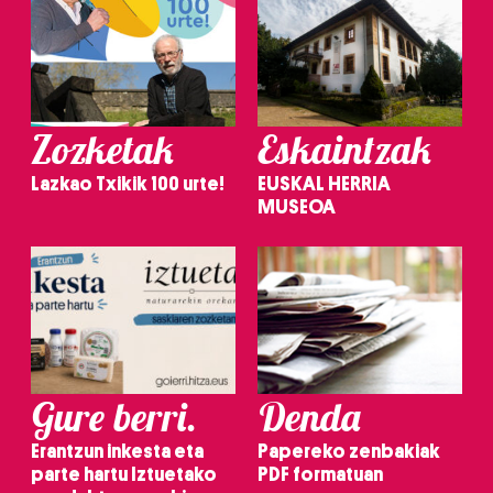
Zozketak
Eskaintzak
Lazkao Txikik 100 urte!
EUSKAL HERRIA
MUSEOA
Gure berri.
Denda
Erantzun inkesta eta
Papereko zenbakiak
parte hartu Iztuetako
PDF formatuan