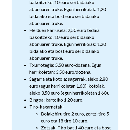
bakoitzeko, 10 euro sei bidaiako
abonuaren truke. Egun herrikoiak: 1,20
bidaiako eta bost euro sei bidaiako
abonuaren truke.
Helduen karrusela: 2,50 euro bidaia
bakoitzeko, 10 euro sei bidaiako
abonuaren truke. Egun herrikoiak: 1,20
bidaiako eta bost euro sei bidaiako
abonuaren truke.
Txurrotegia: 5,50 euro/dozena. Egun
herrikoietan: 3,50 euro/dozena.
Sagarra eta kotoia: sagarrak, aleko 2,80
euro (egun herrikoietan 1,60); kotoiak,
aleko 3,50 euro (egun herrikoietan 1,60).
Bingoa: kartoiko 1,20 euro.
Tiro-kaxarnetak:
Bolak: hiru tiro 2 euro, zortzi tiro 5
euro eta 18 tiro 10 euro.
Zotzak: Tiro bat 1,40 euro eta bost