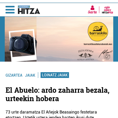
Sartu
LOINATZ JAIAK
GIZARTEA
JAIAK
El Abuelo: ardo zaharra bezala,
urteekin hobera
73 urte daramatza El Añejok Beasaingo festetara
etortzen. Urtetik urtera jendea hazten ikusi dute.