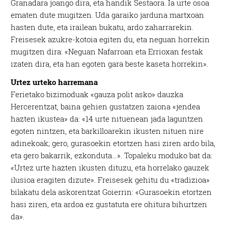
Granadara joango dira, eta handik Sestaora. Ia urte osoa
ematen dute mugitzen. Uda garaiko jarduna martxoan
hasten dute, eta irailean bukatu, ardo zaharrarekin.
Freisesek azukre-kotoia egiten du, eta neguan horrekin
mugitzen dira: «Neguan Nafarroan eta Errioxan festak
izaten dira, eta han egoten gara beste kaseta horrekin».
Urtez urteko harremana
Ferietako bizimoduak «gauza polit asko» dauzka
Hercerentzat, baina gehien gustatzen zaiona «jendea
hazten ikustea» da: «14 urte nituenean jada laguntzen
egoten nintzen, eta barkilloarekin ikusten nituen nire
adinekoak; gero, gurasoekin etortzen hasi ziren ardo bila,
eta gero bakarrik, ezkonduta…». Topaleku moduko bat da:
«Urtez urte hazten ikusten dituzu, eta horrelako gauzek
ilusioa eragiten dizute». Freisesek gehitu du «tradizioa»
bilakatu dela askorentzat Goierrin: «Gurasoekin etortzen
hasi ziren, eta ardoa ez gustatuta ere ohitura bihurtzen
da».