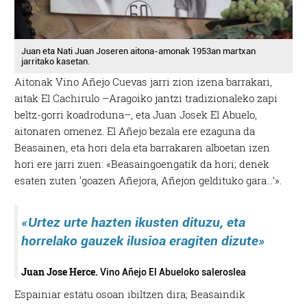
Juan eta Nati Juan Joseren aitona-amonak 1953an martxan
jarritako kasetan.
Aitonak Vino Añejo Cuevas jarri zion izena barrakari,
aitak El Cachirulo –Aragoiko jantzi tradizionaleko zapi
beltz-gorri koadroduna–, eta Juan Josek El Abuelo,
aitonaren omenez. El Añejo bezala ere ezaguna da
Beasainen, eta hori dela eta barrakaren alboetan izen
hori ere jarri zuen: «Beasaingoengatik da hori; denek
esaten zuten ‘goazen Añejora, Añejon geldituko gara…’».
«Urtez urte hazten ikusten dituzu, eta
horrelako gauzek ilusioa eragiten dizute»
Juan Jose Herce.
Vino Añejo El Abueloko saleroslea
Espainiar estatu osoan ibiltzen dira; Beasaindik