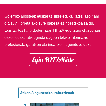
Goierriko albisteak euskaraz, libre eta kalitatez jaso nahi
dituzu?
Horretarako zure babesa ezinbestekoa zaigu.
Egin zaitez harpidedun, izan HITZAkide!
Zure ekarpenari
esker, euskaratik eginda dagoen tokiko informazio
profesionala garatzen eta indartzen lagunduko duzu.
Egin HITZAkide
Azken 3 egunetako irakurrienak