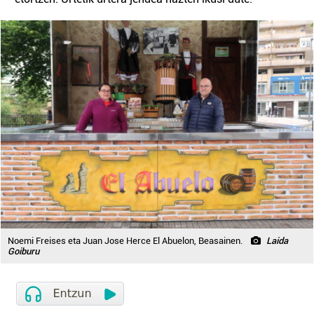
Noemi Freises eta Juan Jose Herce El Abuelon, Beasainen.
Laida
Goiburu