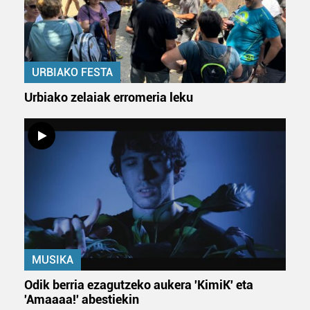
URBIAKO FESTA
Urbiako zelaiak erromeria leku
MUSIKA
Odik berria ezagutzeko aukera 'KimiK' eta
'Amaaaa!' abestiekin