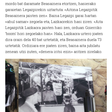
mordo bat daramate Beasainera etortzen, hasierako
garaietan Legazpirekin uztartuta: «Aitona Legazpitik
Beasainera jaisten zen». Baina Legazpi garai hartan
«ahul samar» zegoela-eta, Lazkaorekin hasi ziren: «Aita
Legazpitik Lazkaora jaisten hasi zen, orduan Goierriko
‘boom’ hori zegoelako han». Hala, Lazkaora urtero joaten
dira orain dela 40 bat urtetatik, eta Beasainera duela 73
urtetatik. Ordiziara ere joaten ziren, baina aita jubilatu
zenean utzi zuten, «denera iritsi ezin» aritzen zirelako.