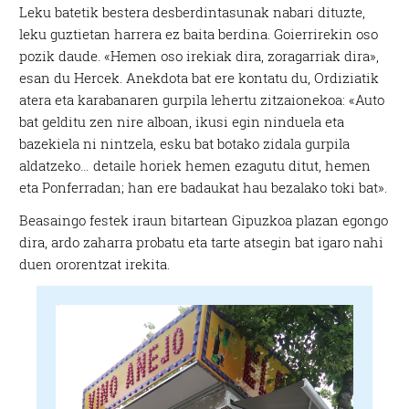
Leku batetik bestera desberdintasunak nabari dituzte,
leku guztietan harrera ez baita berdina. Goierrirekin oso
pozik daude. «Hemen oso irekiak dira, zoragarriak dira»,
esan du Hercek. Anekdota bat ere kontatu du, Ordiziatik
atera eta karabanaren gurpila lehertu zitzaionekoa: «Auto
bat gelditu zen nire alboan, ikusi egin ninduela eta
bazekiela ni nintzela, esku bat botako zidala gurpila
aldatzeko… detaile horiek hemen ezagutu ditut, hemen
eta Ponferradan; han ere badaukat hau bezalako toki bat».
Beasaingo festek iraun bitartean Gipuzkoa plazan egongo
dira, ardo zaharra probatu eta tarte atsegin bat igaro nahi
duen ororentzat irekita.