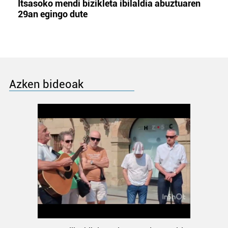
Itsasoko mendi bizikleta ibilaldia abuztuaren
29an egingo dute
Azken bideoak