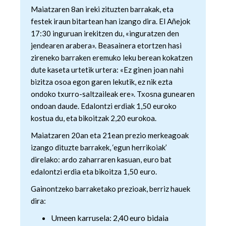
Maiatzaren 8an ireki zituzten barrakak, eta
festek iraun bitartean han izango dira. El Añejok
17:30 inguruan irekitzen du, «inguratzen den
jendearen arabera». Beasainera etortzen hasi
zireneko barraken eremuko leku berean kokatzen
dute kaseta urtetik urtera: «Ez ginen joan nahi
bizitza osoa egon garen lekutik, ez nik ezta
ondoko txurro-saltzaileak ere». Txosna gunearen
ondoan daude. Edalontzi erdiak 1,50 euroko
kostua du, eta bikoitzak 2,20 eurokoa.
Maiatzaren 20an eta 21ean prezio merkeagoak
izango dituzte barrakek, ‘egun herrikoiak’
direlako: ardo zaharraren kasuan, euro bat
edalontzi erdia eta bikoitza 1,50 euro.
Gainontzeko barraketako prezioak, berriz hauek
dira:
Umeen karrusela: 2,40 euro bidaia