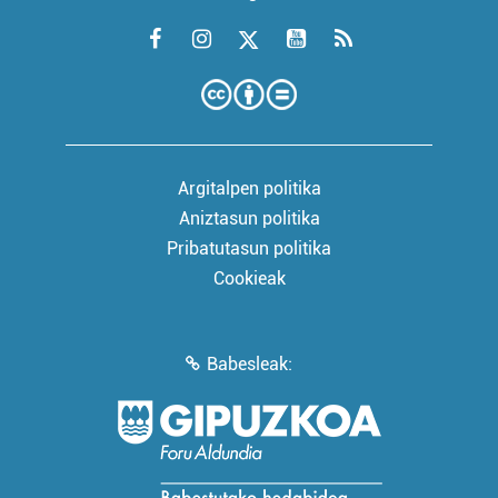
Argitalpen politika
Aniztasun politika
Pribatutasun politika
Cookieak
Babesleak: