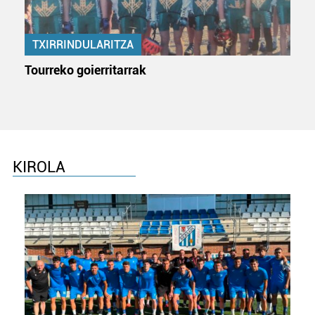
TXIRRINDULARITZA
Tourreko goierritarrak
KIROLA