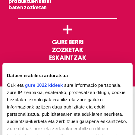
produktuen saski
baten zozketan
+
GURE BERRI
ZOZKETAK
ESKAINTZAK
HEMEROTEKA
NOR GARA
Datuen erabilera arduratsua
Guk eta
gure 1022 kideek
sure informacio pertsonala,
zure IP zenbakia, esaterako, prozesatzen ditugu, cookie
bezalako teknologiak erabiliz eta zure gailuko
ELKARRIZKETAK
informazioak azitzen dugu publizitate eta eduki
pertsonalizatua, publizitatearen eta edukiaren neurketa,
audientzia-ikerketa eta zerbitzuen garapena eskaintzeko.
Zure datuak nork eta zertarako erabiltzen dituen