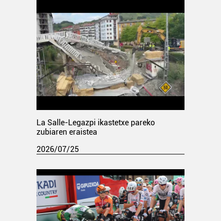
La Salle-Legazpi ikastetxe pareko
zubiaren eraistea
2026/07/25