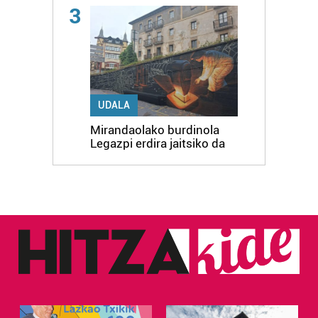
3
UDALA
Mirandaolako burdinola
Legazpi erdira jaitsiko da