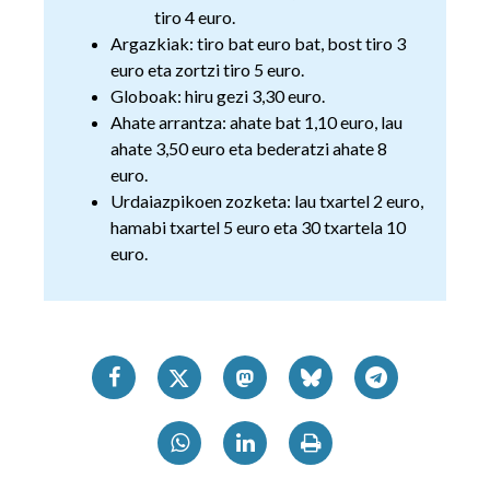
tiro 4 euro.
Argazkiak: tiro bat euro bat, bost tiro 3
euro eta zortzi tiro 5 euro.
Globoak: hiru gezi 3,30 euro.
Ahate arrantza: ahate bat 1,10 euro, lau
ahate 3,50 euro eta bederatzi ahate 8
euro.
Urdaiazpikoen zozketa: lau txartel 2 euro,
hamabi txartel 5 euro eta 30 txartela 10
euro.