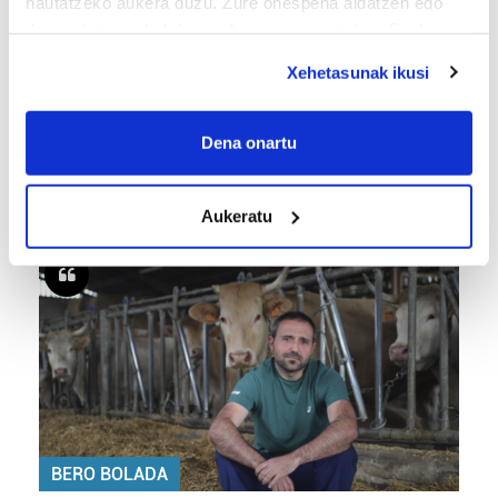
hautatzeko aukera duzu. Zure onespena aldatzen edo
deuseztatzen ahal duzu edozein momentutan, Cookie
deklaraziotik edo Privacy triggerean klikatuz.
Xehetasunak ikusi
If you allow, we would also like to:
Collect information about your geographical
Dena onartu
FUTBOLA
location which can be accurate to within several
«Helburuak hasieratik markatzea beti gaiztoa
meters
izaten da»
Aukeratu
Identify your device by actively scanning it for
specific characteristics (fingerprinting)
Find out more about how your personal data is processed
and set your preferences in the
details section
.
Guk eta gure bazkideek zure datu pertsonalak
prozesatzen ditugu, zure IP zenbakia, besteak beste,
teknologia erabiliz, cookieak adibidez, iragarki eta eduki
pertsonalizatuak eskaintzeko, iragarkiak eta edukia
neurtzeko, jendeari buruzko informazioa biltzeko eta
BERO BOLADA
produktuak garatzeko. Zure datuak nork eta zertarako