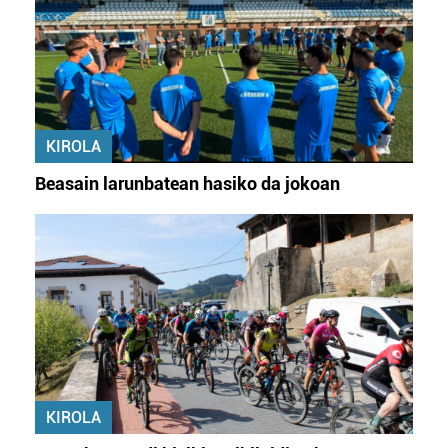
KIROLA
Beasain larunbatean hasiko da jokoan
KIROLA