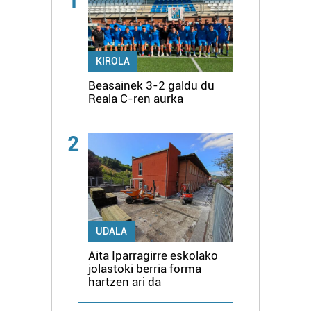
1
KIROLA
Beasainek 3-2 galdu du
Reala C-ren aurka
2
UDALA
Aita Iparragirre eskolako
jolastoki berria forma
hartzen ari da