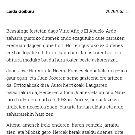
Laida Goiburu
2026
/
05
/
15
B
easaingo festetan dago Vino Añejo El Abuelo. Ardo
zaharra gustuko dutenek ondo ezagutuko dute barraken
eremuan dagoen gune hori. Horren gustuko ez dutenek
ere bai, topaleku bihurtu baita herritar askorentzat, eta
ohitura moduko bat da hara joatea beste askorentzat.
Juan Jose Hercek eta Noemi Freisesek daukate negozioa
gaur egun, eta Juan Joseren seme gazteena ere aritzen
da. Errioxakoak dira, Autol herrikoak. Laugarren
belaunaldia da, Herceren aitona Juanek eta amona Natik
jarri baitzuten martxan, 1953an. Aurrez, aitonak zotza-
tiraketen negozioa zuen, eta urte hartan aldatu eta ardo
zaharrarekin hasi zen.
Aitona-amonek ireki ondoren, haren semeak jarraitu
zien, eta bilobak gero. Hercek berak azaldu duenez, urte