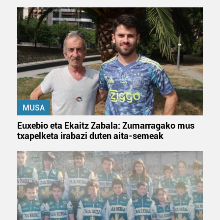
MUSA
Euxebio eta Ekaitz Zabala: Zumarragako mus
txapelketa irabazi duten aita-semeak