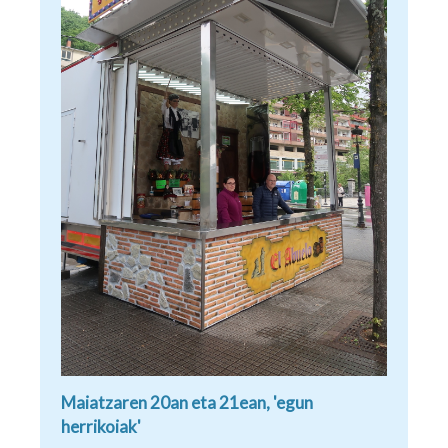
Maiatzaren 20an eta 21ean, 'egun
herrikoiak'