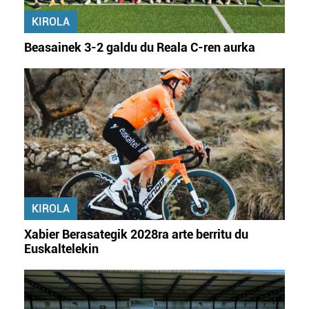
KIROLA
Beasainek 3-2 galdu du Reala C-ren aurka
KIROLA
Xabier Berasategik 2028ra arte berritu du
Euskaltelekin