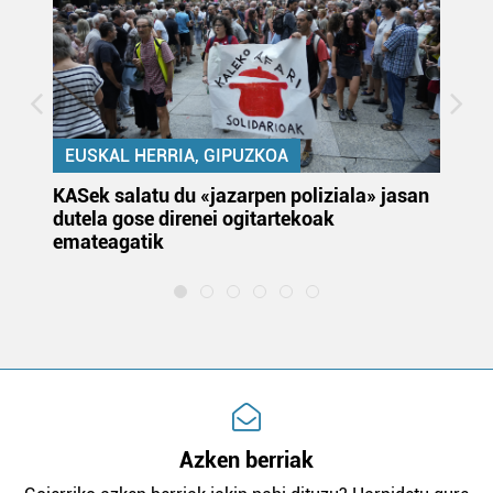
EUSKAL HERRIA, GIPUZKOA
KASek salatu du «jazarpen poliziala» jasan
Pa
dutela gose direnei ogitartekoak
da
emateagatik
«s
Azken berriak