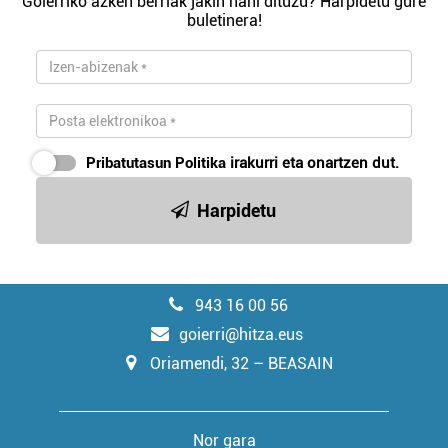
Goierriko azken berriak jakin nahi dituzu? Harpidetu gure
buletinera!
Pribatutasun Politika
irakurri eta onartzen dut.
Harpidetu
943 16 00 56
goierri@hitza.eus
Oriamendi, 32 – BEASAIN
Nor gara