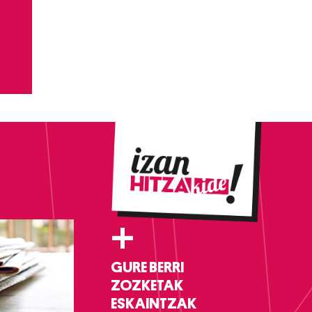
+
GURE BERRI
ZOZKETAK
ESKAINTZAK