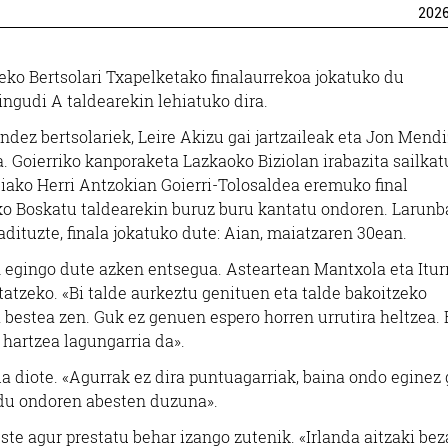
202
ko Bertsolari Txapelketako finalaurrekoa jokatuko du
ngudi A taldearekin lehiatuko dira.
dez bertsolariek, Leire Akizu gai jartzaileak eta Jon Mend
. Goierriko kanporaketa Lazkaoko Biziolan irabazita sailkat
biako Herri Antzokian Goierri-Tolosaldea eremuko final
ko Boskatu taldearekin buruz buru kantatu ondoren. Larun
dituzte, finala jokatuko dute: Aian, maiatzaren 30ean.
n egingo dute azken entsegua. Asteartean Mantxola eta Itur
tatzeko. «Bi talde aurkeztu genituen eta talde bakoitzeko
 bestea zen. Guk ez genuen espero horren urrutira heltzea.
 hartzea lagungarria da».
la diote. «Agurrak ez dira puntuagarriak, baina ondo eginez 
 du ondoren abesten duzuna».
ste agur prestatu behar izango zutenik. «Irlanda aitzaki bez