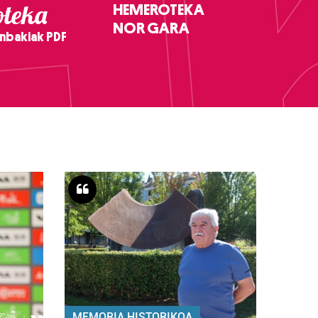
teka
HEMEROTEKA
NOR GARA
nbakiak PDF
MEMORIA HISTORIKOA