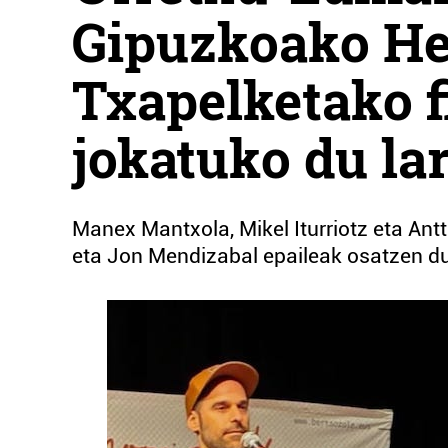
Gipuzkoako Her
Txapelketako f
jokatuko du la
Manex Mantxola, Mikel Iturriotz eta Antt
eta Jon Mendizabal epaileak osatzen du