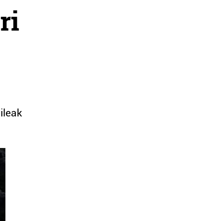
ri
ileak