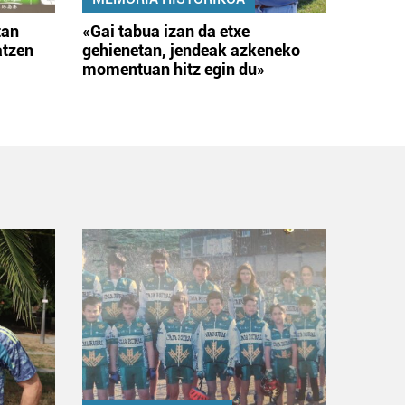
tan
«Gai tabua izan da etxe
atzen
gehienetan, jendeak azkeneko
momentuan hitz egin du»