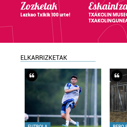
Zozketak
Eskaintz
Lazkao Txikik 100 urte!
TXAKOLIN MUSE
TXAKOLINGUNE
ELKARRIZKETAK
FUTBOLA
BERO 