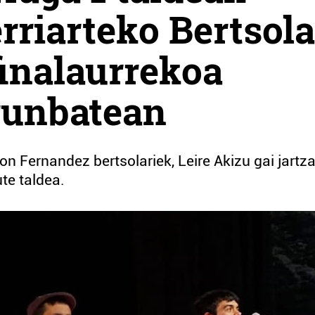
riarteko Bertsola
inalaurrekoa
runbatean
on Fernandez bertsolariek, Leire Akizu gai jartza
te taldea.