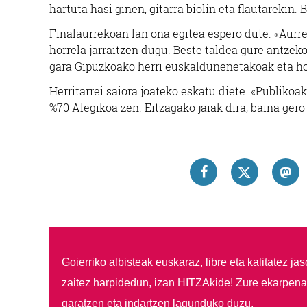
hartuta hasi ginen, gitarra biolin eta flautarekin.
Finalaurrekoan lan ona egitea espero dute. «Aurr
horrela jarraitzen dugu. Beste taldea gure antzeko 
gara Gipuzkoako herri euskaldunenetakoak eta hor
Herritarrei saiora joateko eskatu diete. «Publikoa
%70 Alegikoa zen. Eitzagako jaiak dira, baina ger
Goierriko albisteak euskaraz, libre eta kalitatez ja
zaitez harpidedun, izan HITZAkide!
Zure ekarpenar
garatzen eta indartzen lagunduko duzu.