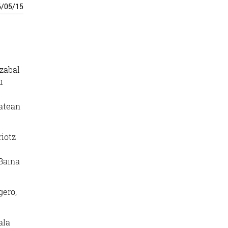
6
/
05
/
15
izabal
u
batean
riotz
 Baina
gero,
ala