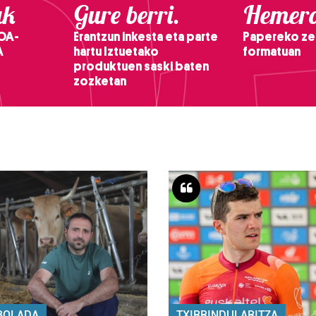
ak
Gure berri.
Hemero
OA-
Erantzun inkesta eta parte
Papereko ze
A
hartu Iztuetako
formatuan
produktuen saski baten
zozketan
BOLADA
TXIRRINDULARITZA