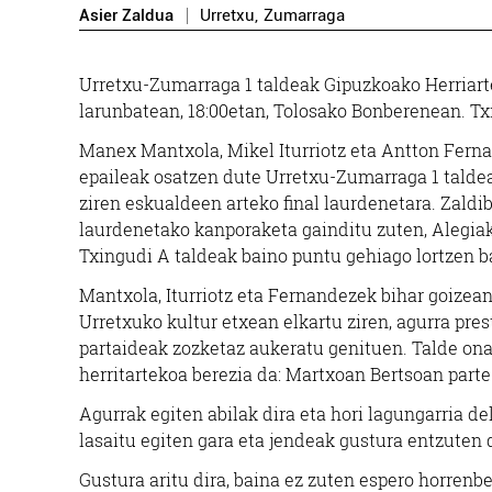
Asier Zaldua
Urretxu
,
Zumarraga
Urretxu-Zumarraga 1 taldeak Gipuzkoako Herriarte
larunbatean, 18:00etan, Tolosako Bonberenean. Txi
Manex Mantxola, Mikel Iturriotz eta Antton Fernan
epaileak osatzen dute Urretxu-Zumarraga 1 taldea
ziren eskualdeen arteko final laurdenetara. Zaldi
laurdenetako kanporaketa gainditu zuten, Alegia
Txingudi A taldeak baino puntu gehiago lortzen ba
Mantxola, Iturriotz eta Fernandezek bihar goizea
Urretxuko kultur etxean elkartu ziren, agurra pres
partaideak zozketaz aukeratu genituen. Talde ona
herritartekoa berezia da: Martxoan Bertsoan parte
Agurrak egiten abilak dira eta hori lagungarria de
lasaitu egiten gara eta jendeak gustura entzuten
Gustura aritu dira, baina ez zuten espero horrenbe