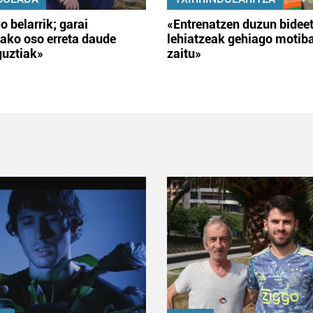
o belarrik; garai
«Entrenatzen duzun bidee
ako oso erreta daude
lehiatzeak gehiago motib
guztiak»
zaitu»