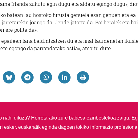
 Baina Irlanda zukutu egin dugu eta aldatu egingo dugu», dio
eko batean lau hostoko hirusta genuela esan genuen eta ea
jarrerarekin joango da. Jende jatorra da. Bai beraiek eta bai
i ere polita da».
k epaileen lana baldintzatzen du eta final laurdenetan ikusl
o ere egongo da parrandarako astia», amaitu dute.
so nahi dituzu?
Horretarako zure babesa ezinbestekoa zaigu. Eg
i esker, euskaratik eginda dagoen tokiko informazio profesiona