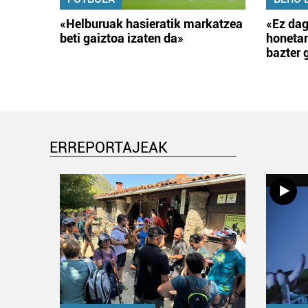
«Helburuak hasieratik markatzea
«Ez dag
beti gaiztoa izaten da»
honetar
bazter 
ERREPORTAJEAK