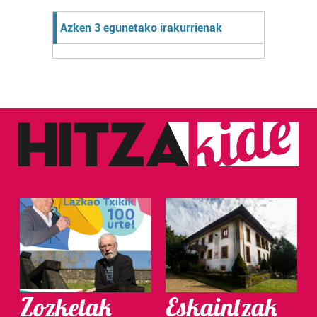
Azken 3 egunetako irakurrienak
Zozketak
Eskaintzak