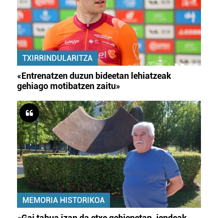
TXIRRINDULARITZA
«Entrenatzen duzun bideetan lehiatzeak
gehiago motibatzen zaitu»
MEMORIA HISTORIKOA
«Gai tabua izan da etxe gehienetan, jendeak