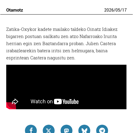
Otamotz
2026
/
05
/
17
Zatika-Oxykor kadete mailako taldeko Oinatz Idiakez
bigarren postuan sailkatu zen atzo Nafarroako Irurita
herrian egin zen Baztandarra proban. Julien Castera
irabazlearekin batera iritsi zen helmugara, baina
esprintean Castera nagusitu zen.