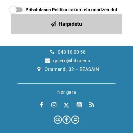
Pribatutasun Politika
irakurri eta onartzen dut.
Harpidetu
943 16 00 56
goierri@hitza.eus
Oriamendi, 32 – BEASAIN
Nor gara