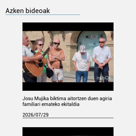
Azken bideoak
Josu Mujika biktima aitortzen duen agiria
familiari emateko ekitaldia
2026/07/29