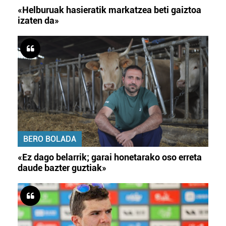
«Helburuak hasieratik markatzea beti gaiztoa
izaten da»
BERO BOLADA
«Ez dago belarrik; garai honetarako oso erreta
daude bazter guztiak»