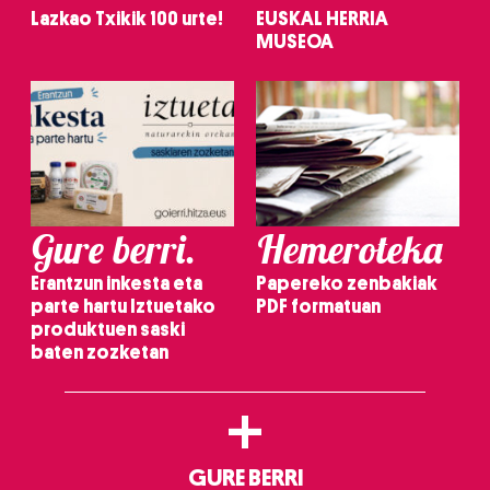
Lazkao Txikik 100 urte!
EUSKAL HERRIA
MUSEOA
Gure berri.
Hemeroteka
Erantzun inkesta eta
Papereko zenbakiak
parte hartu Iztuetako
PDF formatuan
produktuen saski
baten zozketan
+
GURE BERRI