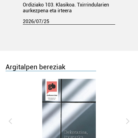
Ordiziako 103. Klasikoa. Txirrindularien
aurkezpena eta irteera
2026/07/25
Argitalpen bereziak