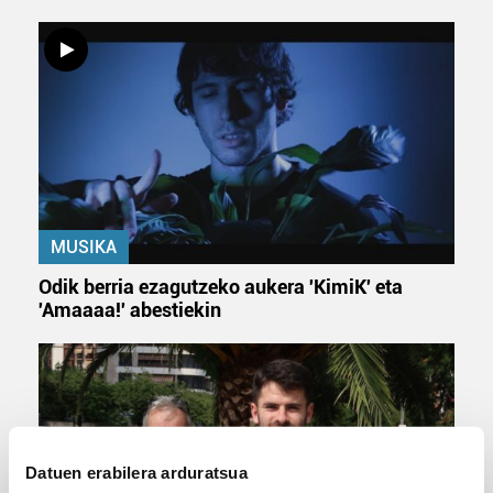
MUSIKA
Odik berria ezagutzeko aukera 'KimiK' eta
'Amaaaa!' abestiekin
Datuen erabilera arduratsua