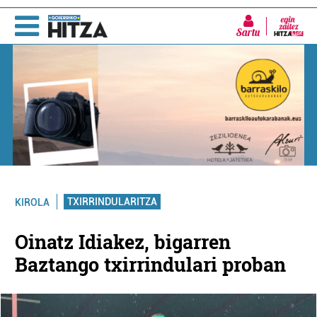
Sartu
TXIRRINDULARITZA
KIROLA
Oinatz Idiakez, bigarren
Baztango txirrindulari proban