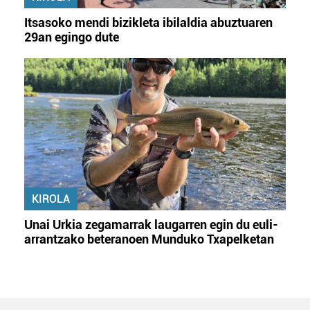
Itsasoko mendi bizikleta ibilaldia abuztuaren
29an egingo dute
KIROLA
Unai Urkia zegamarrak laugarren egin du euli-
arrantzako beteranoen Munduko Txapelketan