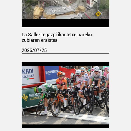
La Salle-Legazpi ikastetxe pareko
zubiaren eraistea
2026/07/25