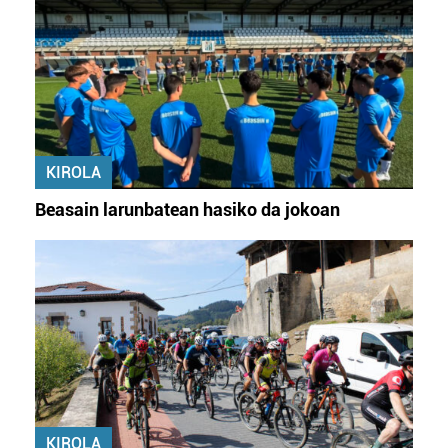
zure baimena Cookieen adierazpenean.
Webgune honek cookie propioak eta hirugarrenen cookie-
fitxategiak erabiltzen ditu. Zure esperientzia eta
zerbitzuak hobetzeko asmoz, cookie teknologiaz
baliatzen gara. Ohar hau onartuz gero, teknologia hori
erabiltzeko baimen esplizitua ematen diguzu.
Gehiago
KIROLA
irakurri
Beasain larunbatean hasiko da jokoan
KIROLA