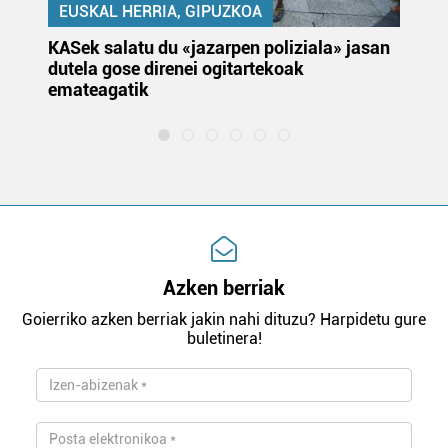
EUSKAL HERRIA, GIPUZKOA
KASek salatu du «jazarpen poliziala» jasan
Pa
dutela gose direnei ogitartekoak
da
emateagatik
«s
Azken berriak
Goierriko azken berriak jakin nahi dituzu? Harpidetu gure
buletinera!