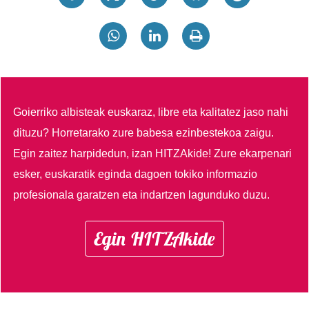
Goierriko albisteak euskaraz, libre eta kalitatez jaso nahi
dituzu?
Horretarako zure babesa ezinbestekoa zaigu.
Egin zaitez harpidedun, izan HITZAkide!
Zure ekarpenari
esker, euskaratik eginda dagoen tokiko informazio
profesionala garatzen eta indartzen lagunduko duzu.
Egin HITZAkide