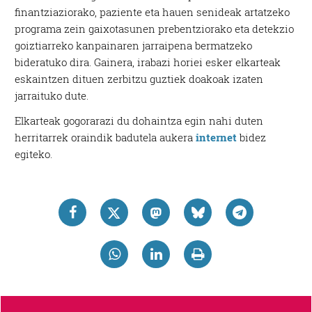
finantziaziorako, paziente eta hauen senideak artatzeko
programa zein gaixotasunen prebentziorako eta detekzio
goiztiarreko kanpainaren jarraipena bermatzeko
bideratuko dira. Gainera, irabazi horiei esker elkarteak
eskaintzen dituen zerbitzu guztiek doakoak izaten
jarraituko dute.
Elkarteak gogorarazi du dohaintza egin nahi duten
herritarrek oraindik badutela aukera
internet
bidez
egiteko.