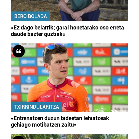
BERO BOLADA
«Ez dago belarrik; garai honetarako oso erreta
daude bazter guztiak»
TXIRRINDULARITZA
«Entrenatzen duzun bideetan lehiatzeak
gehiago motibatzen zaitu»