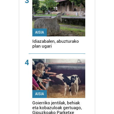
3
AISIA
Idiazabalen, abuzturako
plan ugari
4
AISIA
Goierriko jentilak, behiak
eta kobazuloak gertuago,
Gipuzkoako Parketxe