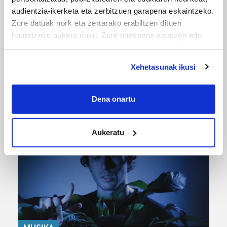
audientzia-ikerketa eta zerbitzuen garapena eskaintzeko.
Zure datuak nork eta zertarako erabiltzen dituen
hautatzeko aukera duzu. Zure onespena aldatzen edo
deuseztatzen ahal duzu edozein momentutan, Cookie
deklaraziotik edo Privacy triggerean klikatuz.
Xehetasunak ikusi
If you allow, we would also like to:
URBIAKO FESTA
Collect information about your geographical
Dena onartu
Urbiako zelaiak erromeria leku
location which can be accurate to within several
meters
Aukeratu
Identify your device by actively scanning it for
specific characteristics (fingerprinting)
Find out more about how your personal data is processed
and set your preferences in the
details section
.
Guk eta gure bazkideek zure datu pertsonalak
prozesatzen ditugu, zure IP zenbakia, besteak beste,
teknologia erabiliz, cookieak adibidez, iragarki eta eduki