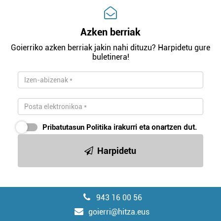
Azken berriak
Goierriko azken berriak jakin nahi dituzu? Harpidetu gure
buletinera!
Pribatutasun Politika
irakurri eta onartzen dut.
Harpidetu
943 16 00 56
goierri@hitza.eus