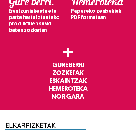
Gure berri.
Hemeroteka
Erantzun inkesta eta
Papereko zenbakiak
parte hartu Iztuetako
PDF formatuan
produktuen saski
baten zozketan
+
GURE BERRI
ZOZKETAK
ESKAINTZAK
HEMEROTEKA
NOR GARA
ELKARRIZKETAK