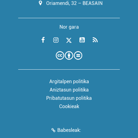
Oriamendi, 32 – BEASAIN
Nor gara
Argitalpen politika
Aniztasun politika
Pribatutasun politika
Cookieak
Babesleak: