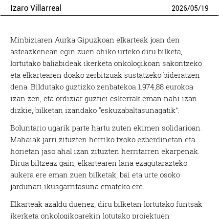
Izaro Villarreal
2026
/
05
/
19
Minbiziaren Aurka Gipuzkoan elkarteak joan den
asteazkenean egin zuen ohiko urteko diru bilketa,
lortutako baliabideak ikerketa onkologikoan sakontzeko
eta elkartearen doako zerbitzuak sustatzeko bideratzen
dena. Bildutako guztizko zenbatekoa 1.974,88 eurokoa
izan zen, eta ordiziar guztiei eskerrak eman nahi izan
dizkie, bilketan izandako “eskuzabaltasunagatik”.
Boluntario ugarik parte hartu zuten ekimen solidarioan.
Mahaiak jarri zituzten herriko txoko ezberdinetan eta
horietan jaso ahal izan zituzten herritarren ekarpenak.
Dirua biltzeaz gain, elkartearen lana ezagutarazteko
aukera ere eman zuen bilketak, bai eta urte osoko
jardunari ikusgarritasuna emateko ere.
Elkarteak azaldu duenez, diru bilketan lortutako funtsak
ikerketa onkologikoarekin lotutako proiektuen