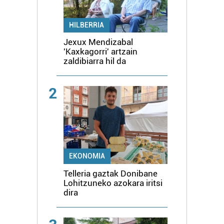
HILBERRIA
Jexux Mendizabal
'Kaxkagorri' artzain
zaldibiarra hil da
2
EKONOMIA
Telleria gaztak Donibane
Lohitzuneko azokara iritsi
dira