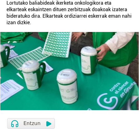
Lortutako baliabideak ikerketa onkologikora eta
elkarteak eskaintzen dituen zerbitzuak doakoak izatera
bideratuko dira. Elkarteak ordiziarrei eskerrak eman nahi
izan dizkie.