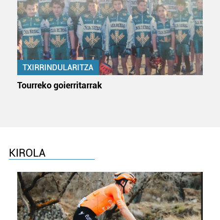
baliatzen gara. Ohar hau onartuz gero, teknologia hori
erabiltzeko baimen esplizitua ematen diguzu.
Gehiago
irakurri
TXIRRINDULARITZA
Tourreko goierritarrak
KIROLA