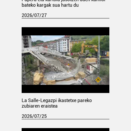
bateko kargak sua hartu du
2026/07/27
La Salle-Legazpi ikastetxe pareko
zubiaren eraistea
2026/07/25