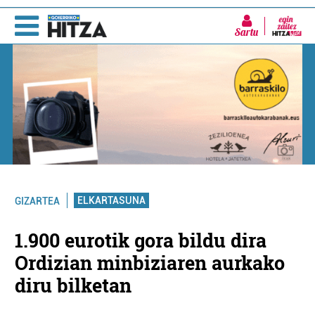
Sartu
ELKARTASUNA
GIZARTEA
1.900 eurotik gora bildu dira
Ordizian minbiziaren aurkako
diru bilketan