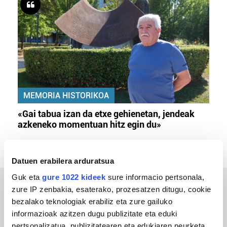
MEMORIA HISTORIKOA
«Gai tabua izan da etxe gehienetan, jendeak
azkeneko momentuan hitz egin du»
Datuen erabilera arduratsua
Guk eta
gure 1022 kideek
sure informacio pertsonala,
zure IP zenbakia, esaterako, prozesatzen ditugu, cookie
ERREPORTAJEAK
bezalako teknologiak erabiliz eta zure gailuko
informazioak azitzen dugu publizitate eta eduki
pertsonalizatua, publizitatearen eta edukiaren neurketa,