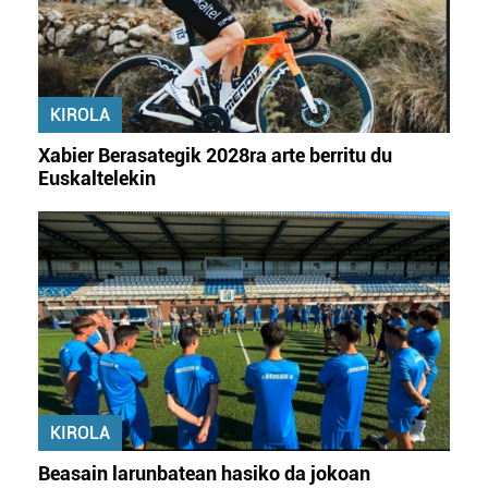
KIROLA
Xabier Berasategik 2028ra arte berritu du
Euskaltelekin
KIROLA
Beasain larunbatean hasiko da jokoan