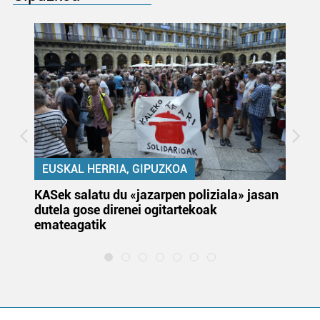
EUSKAL HERRIA, GIPUZKOA
KASek salatu du «jazarpen poliziala» jasan
Pa
dutela gose direnei ogitartekoak
da
emateagatik
«s