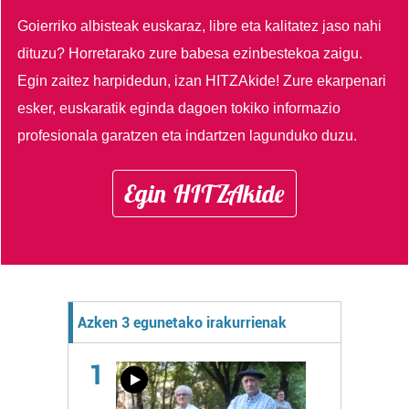
Goierriko albisteak euskaraz, libre eta kalitatez jaso nahi
dituzu?
Horretarako zure babesa ezinbestekoa zaigu.
Egin zaitez harpidedun, izan HITZAkide!
Zure ekarpenari
esker, euskaratik eginda dagoen tokiko informazio
profesionala garatzen eta indartzen lagunduko duzu.
Egin HITZAkide
Azken 3 egunetako irakurrienak
1