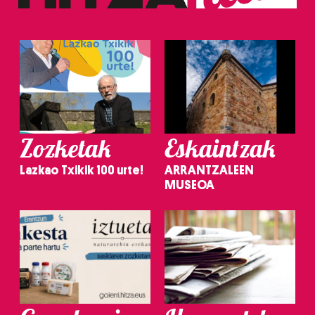
Zozketak
Eskaintzak
Lazkao Txikik 100 urte!
ARRANTZALEEN
MUSEOA