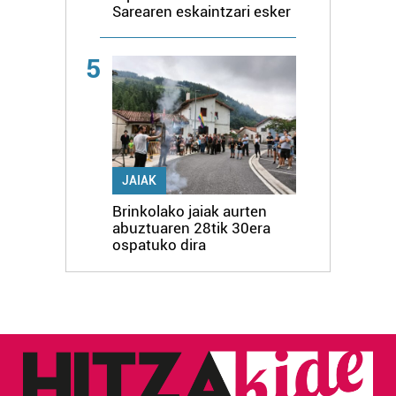
Sarearen eskaintzari esker
5
JAIAK
Brinkolako jaiak aurten
abuztuaren 28tik 30era
ospatuko dira