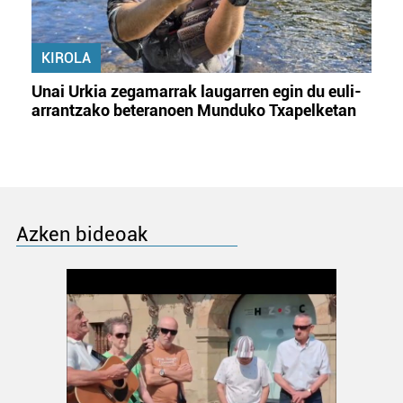
KIROLA
Unai Urkia zegamarrak laugarren egin du euli-
arrantzako beteranoen Munduko Txapelketan
Azken bideoak