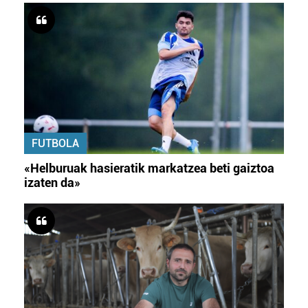
FUTBOLA
«Helburuak hasieratik markatzea beti gaiztoa
izaten da»