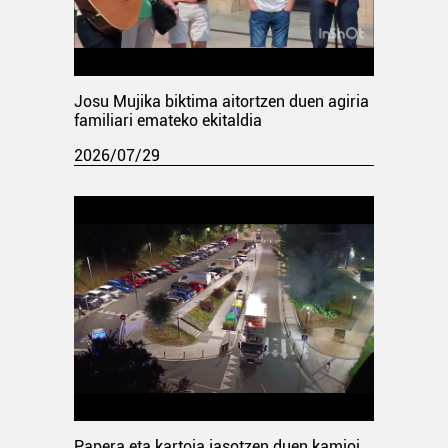
Josu Mujika biktima aitortzen duen agiria
familiari emateko ekitaldia
2026/07/29
Papera eta kartoia jasotzen duen kamioi