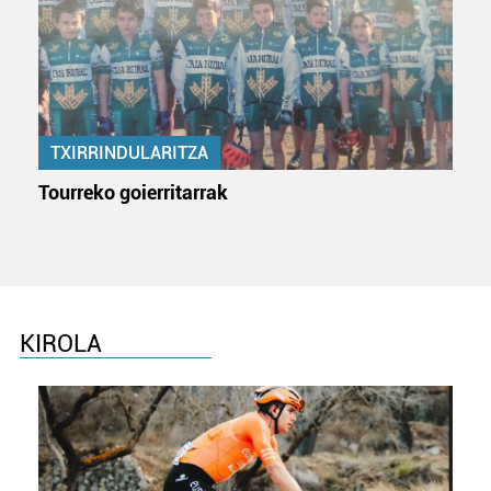
interes komertzial legitimoetan babesten dira. Ikusi gure
bazkideen zerrenda, beren ustez zein helburutarako
duten interes legitimoa eta horren aurka nola egin
dezakezun ikusteko.
Lortu zure datu pertsonalak prozesatzeko moduari
TXIRRINDULARITZA
buruzko informazio gehiago eta ezarri zure lehentasunak
Tourreko goierritarrak
datuen atalean. Edozein unetan alda edo ken dezakezu
zure baimena Cookieen adierazpenean.
Webgune honek cookie propioak eta hirugarrenen cookie-
fitxategiak erabiltzen ditu. Zure esperientzia eta
zerbitzuak hobetzeko asmoz, cookie teknologiaz
KIROLA
baliatzen gara. Ohar hau onartuz gero, teknologia hori
erabiltzeko baimen esplizitua ematen diguzu.
Gehiago
irakurri