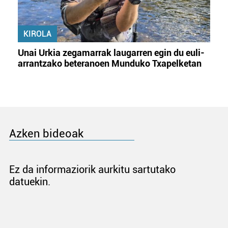
KIROLA
Unai Urkia zegamarrak laugarren egin du euli-
arrantzako beteranoen Munduko Txapelketan
Azken bideoak
Ez da informaziorik aurkitu sartutako
datuekin.