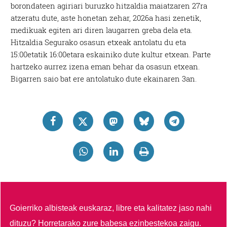
borondateen agiriari buruzko hitzaldia maiatzaren 27ra
atzeratu dute, aste honetan zehar, 2026a hasi zenetik,
medikuak egiten ari diren laugarren greba dela eta.
Hitzaldia Segurako osasun etxeak antolatu du eta
15:00etatik 16:00etara eskainiko dute kultur etxean. Parte
hartzeko aurrez izena eman behar da osasun etxean.
Bigarren saio bat ere antolatuko dute ekainaren 3an.
Goierriko albisteak euskaraz, libre eta kalitatez jaso nahi
dituzu?
Horretarako zure babesa ezinbestekoa zaigu.