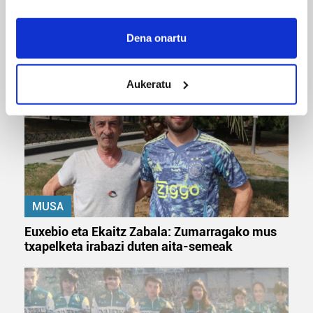
MUSIKA
If you allow, we would also like to:
Odik berria ezagutzeko aukera 'KimiK' eta
Collect information about your geographical
Dena onartu
'Amaaaa!' abestiekin
location which can be accurate to within several
meters
Aukeratu
Identify your device by actively scanning it for
specific characteristics (fingerprinting)
Find out more about how your personal data is processed
and set your preferences in the
details section
.
Guk eta gure bazkideek zure datu pertsonalak
prozesatzen ditugu, zure IP zenbakia, besteak beste,
MUSA
teknologia erabiliz, cookieak adibidez, iragarki eta eduki
pertsonalizatuak eskaintzeko, iragarkiak eta edukia
Euxebio eta Ekaitz Zabala: Zumarragako mus
neurtzeko, jendeari buruzko informazioa biltzeko eta
txapelketa irabazi duten aita-semeak
produktuak garatzeko. Zure datuak nork eta zertarako
erabiltzen dituen hauta dezakezu.
Bazkide batzuek ez dizute baimenik eskatzen, eta beren