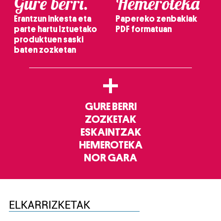
Gure berri.
Hemeroteka
Erantzun inkesta eta
Papereko zenbakiak
parte hartu Iztuetako
PDF formatuan
produktuen saski
baten zozketan
+
GURE BERRI
ZOZKETAK
ESKAINTZAK
HEMEROTEKA
NOR GARA
ELKARRIZKETAK