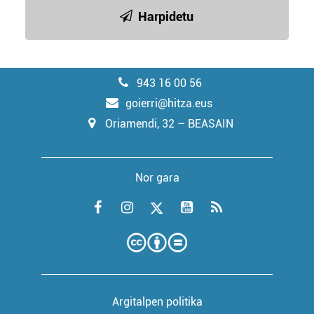
Harpidetu
943 16 00 56
goierri@hitza.eus
Oriamendi, 32 – BEASAIN
Nor gara
Argitalpen politika