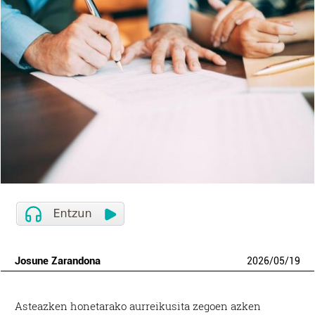
Josune Zarandona
2026
/
05
/
19
Asteazken honetarako aurreikusita zegoen azken