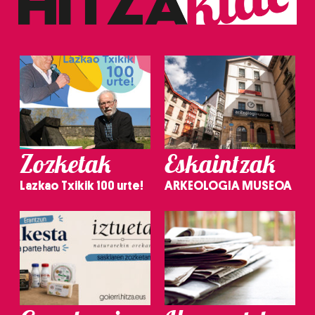
Zozketak
Eskaintzak
Lazkao Txikik 100 urte!
ARKEOLOGIA MUSEOA