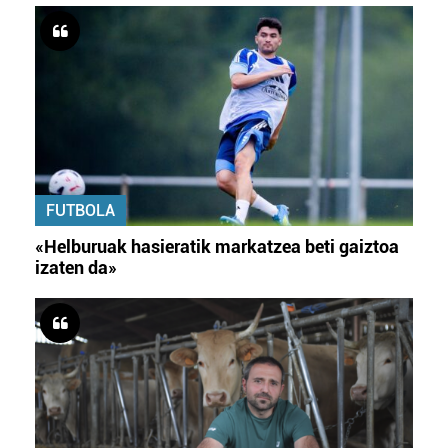
FUTBOLA
«Helburuak hasieratik markatzea beti gaiztoa
izaten da»