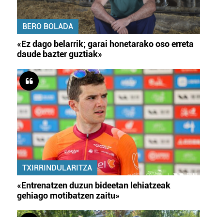
BERO BOLADA
«Ez dago belarrik; garai honetarako oso erreta
daude bazter guztiak»
TXIRRINDULARITZA
«Entrenatzen duzun bideetan lehiatzeak
gehiago motibatzen zaitu»