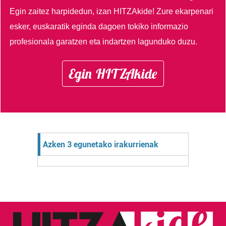
Egin zaitez harpidedun, izan HITZAkide!
Zure ekarpenari
esker, euskaratik eginda dagoen tokiko informazio
profesionala garatzen eta indartzen lagunduko duzu.
Egin HITZAkide
Azken 3 egunetako irakurrienak