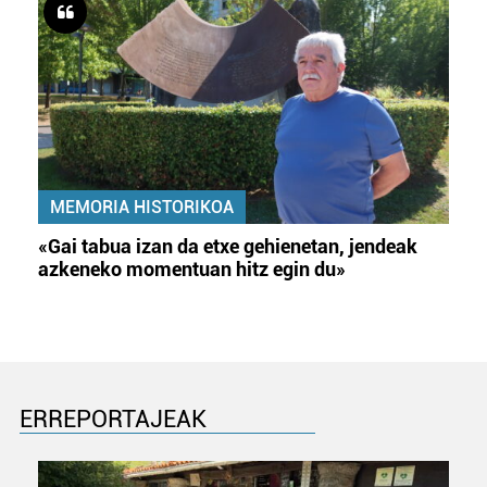
MEMORIA HISTORIKOA
«Gai tabua izan da etxe gehienetan, jendeak
azkeneko momentuan hitz egin du»
ERREPORTAJEAK