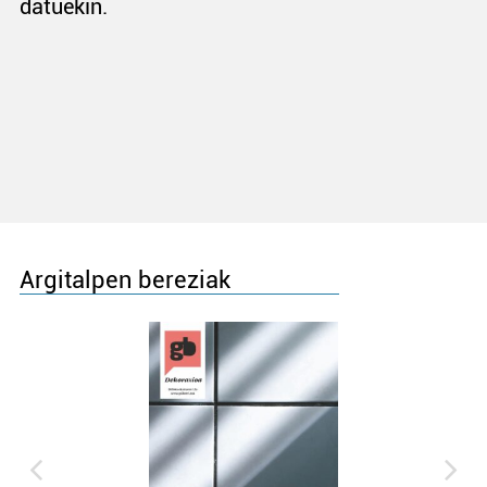
datuekin.
Argitalpen bereziak