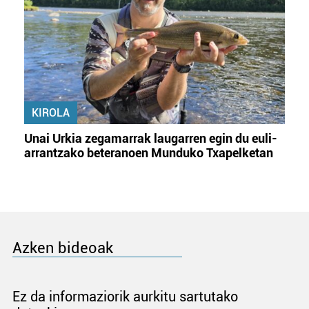
KIROLA
Unai Urkia zegamarrak laugarren egin du euli-
arrantzako beteranoen Munduko Txapelketan
Azken bideoak
Ez da informaziorik aurkitu sartutako