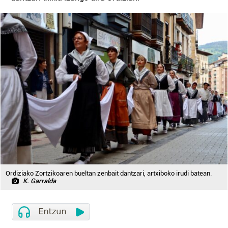
Ordiziako Zortzikoaren bueltan zenbait dantzari, artxiboko irudi batean.
K. Garralda