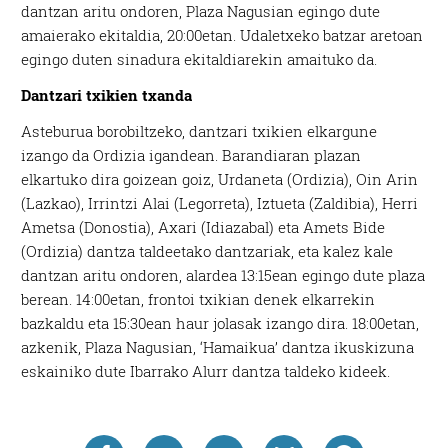
dantzan aritu ondoren, Plaza Nagusian egingo dute
amaierako ekitaldia, 20:00etan. Udaletxeko batzar aretoan
egingo duten sinadura ekitaldiarekin amaituko da.
Dantzari txikien txanda
Asteburua borobiltzeko, dantzari txikien elkargune
izango da Ordizia igandean. Barandiaran plazan
elkartuko dira goizean goiz, Urdaneta (Ordizia), Oin Arin
(Lazkao), Irrintzi Alai (Legorreta), Iztueta (Zaldibia), Herri
Ametsa (Donostia), Axari (Idiazabal) eta Amets Bide
(Ordizia) dantza taldeetako dantzariak, eta kalez kale
dantzan aritu ondoren, alardea 13:15ean egingo dute plaza
berean. 14:00etan, frontoi txikian denek elkarrekin
bazkaldu eta 15:30ean haur jolasak izango dira. 18:00etan,
azkenik, Plaza Nagusian, ‘Hamaikua’ dantza ikuskizuna
eskainiko dute Ibarrako Alurr dantza taldeko kideek.