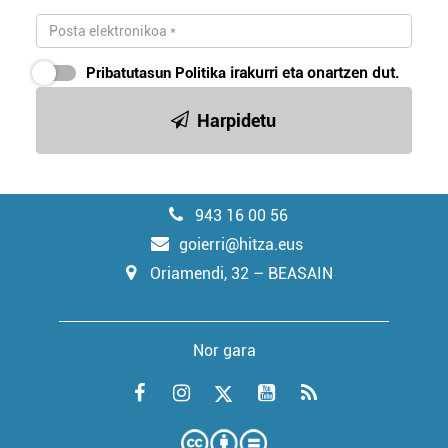
Pribatutasun Politika
irakurri eta onartzen dut.
Harpidetu
943 16 00 56
goierri@hitza.eus
Oriamendi, 32 – BEASAIN
Nor gara