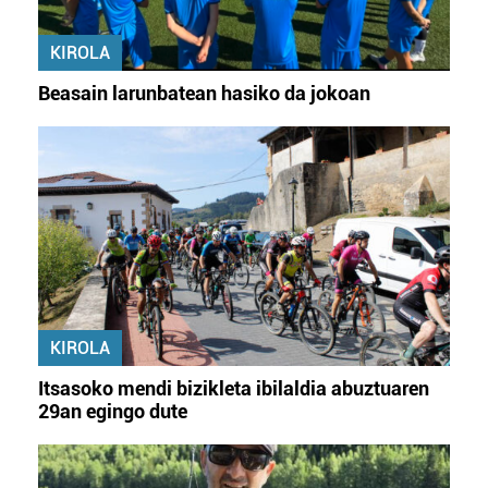
KIROLA
Beasain larunbatean hasiko da jokoan
KIROLA
Itsasoko mendi bizikleta ibilaldia abuztuaren
29an egingo dute