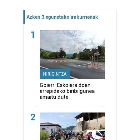
Azken 3 egunetako irakurrienak
1
HIRIGINTZA
Goierri Eskolara doan
errepideko biribilgunea
amaitu dute
2