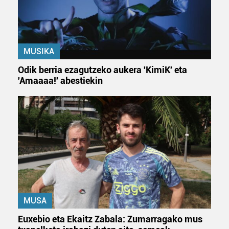
MUSIKA
Odik berria ezagutzeko aukera 'KimiK' eta
'Amaaaa!' abestiekin
MUSA
Euxebio eta Ekaitz Zabala: Zumarragako mus