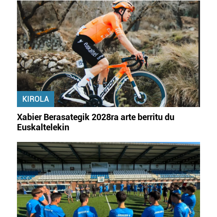
KIROLA
Xabier Berasategik 2028ra arte berritu du
Euskaltelekin