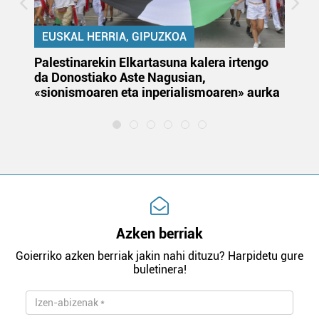
EUSKAL HERRIA, GIPUZKOA
Palestinarekin Elkartasuna kalera irtengo
Do
da Donostiako Aste Nagusian,
du
«sionismoaren eta inperialismoaren» aurka
et
Azken berriak
Goierriko azken berriak jakin nahi dituzu? Harpidetu gure
buletinera!