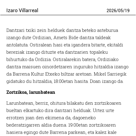
Izaro Villarreal
2026
/
05
/
19
Dantzari txiki zein helduek dantza beteko asteburua
izango dute Ordizian, Amets Bide dantza taldeak
antolatuta. Ostiralean hasi eta igandera bitarte, ekitaldi
bereziak izango dituzte eta dantzarien topaleku
bihurtuko da Ordizia. Ostiralarekin batera, Ordiziako
dantza maisuen oinordetzaren inguruko hitzaldia izango
da Barrena Kultur Etxeko biltzar aretoan. Mikel Sarriegik
gidatuko du hitzaldia, 18:00etan hasita. Doan izango da.
Zortzikoa, larunbatean
Larunbatean, berriz, ohitura bilakatu den zortzikoaren
bueltan elkartuko dira dantzari helduak. Urtez urte
errotzen joan den ekimena da, dagoeneko
bederatzigarren aldia duena. 19:00etan zortzikoaren
hasiera egingo dute Barrena parkean, eta kalez kale