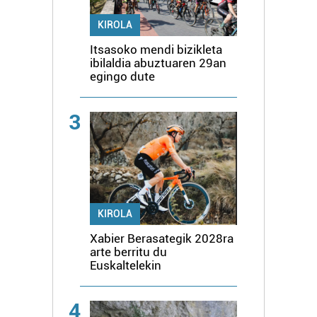
KIROLA
Itsasoko mendi bizikleta
ibilaldia abuztuaren 29an
egingo dute
3
KIROLA
Xabier Berasategik 2028ra
arte berritu du
Euskaltelekin
4