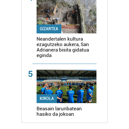
GIZARTEA
Neandertalen kultura
ezagutzeko aukera, San
Adrianera bisita gidatua
eginda
5
KIROLA
Beasain larunbatean
hasiko da jokoan