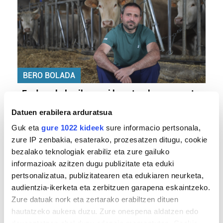
BERO BOLADA
«Ez dago belarrik; garai honetarako oso erreta
daude bazter guztiak»
Datuen erabilera arduratsua
Guk eta
gure 1022 kideek
sure informacio pertsonala,
zure IP zenbakia, esaterako, prozesatzen ditugu, cookie
bezalako teknologiak erabiliz eta zure gailuko
informazioak azitzen dugu publizitate eta eduki
pertsonalizatua, publizitatearen eta edukiaren neurketa,
audientzia-ikerketa eta zerbitzuen garapena eskaintzeko.
Zure datuak nork eta zertarako erabiltzen dituen
hautatzeko aukera duzu. Zure onespena aldatzen edo
TXIRRINDULARITZA