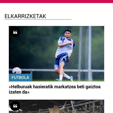
ELKARRIZKETAK
FUTBOLA
«Helburuak hasieratik markatzea beti gaiztoa
izaten da»