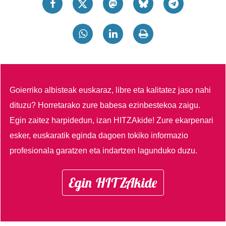
Goierriko albisteak euskaraz, libre eta kalitatez jaso nahi
dituzu?
Horretarako zure babesa ezinbestekoa zaigu.
Egin zaitez harpidedun, izan HITZAkide!
Zure ekarpenari
esker, euskaratik eginda dagoen tokiko informazio
profesionala garatzen eta indartzen lagunduko duzu.
Egin HITZAkide