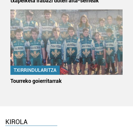
txapelketa irabazi duten aita-semeak
TXIRRINDULARITZA
Tourreko goierritarrak
KIROLA