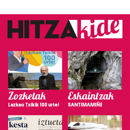
Zozketak
Eskaintzak
Lazkao Txikik 100 urte!
SANTIMAMIÑE