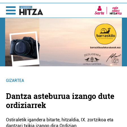
Sartu
GIZARTEA
Dantza asteburua izango dute
ordiziarrek
Ostiraletik igandera bitarte, hitzaldia, IX. zortzikoa eta
dantzari txikia izango dira Ordizian.