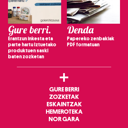
Gure berri.
Denda
Erantzun inkesta eta
Papereko zenbakiak
parte hartu Iztuetako
PDF formatuan
produktuen saski
baten zozketan
+
GURE BERRI
ZOZKETAK
ESKAINTZAK
HEMEROTEKA
NOR GARA