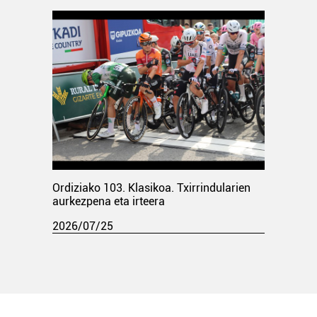
Ordiziako 103. Klasikoa. Txirrindularien
aurkezpena eta irteera
2026/07/25