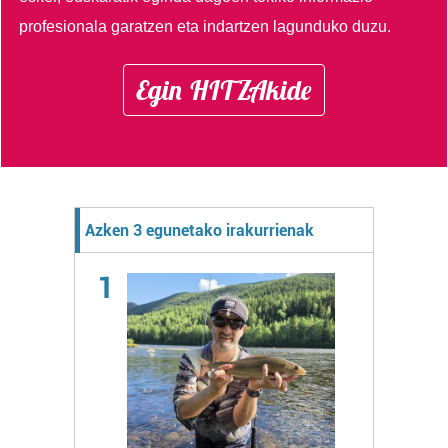
profesionala garatzen eta indartzen lagunduko duzu.
Egin HITZAkide
Azken 3 egunetako irakurrienak
1