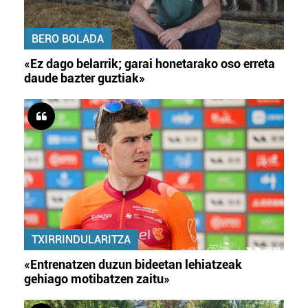
BERO BOLADA
«Ez dago belarrik; garai honetarako oso erreta
daude bazter guztiak»
TXIRRINDULARITZA
«Entrenatzen duzun bideetan lehiatzeak
gehiago motibatzen zaitu»