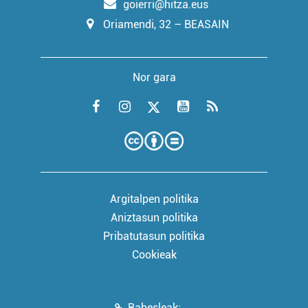
goierri@hitza.eus
Oriamendi, 32 – BEASAIN
Nor gara
Argitalpen politika
Aniztasun politika
Pribatutasun politika
Cookieak
Babesleak: