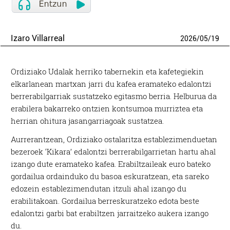
Izaro Villarreal
2026
/
05
/
19
Ordiziako Udalak herriko tabernekin eta kafetegiekin
elkarlanean martxan jarri du kafea eramateko edalontzi
berrerabilgarriak sustatzeko egitasmo berria. Helburua da
erabilera bakarreko ontzien kontsumoa murriztea eta
herrian ohitura jasangarriagoak sustatzea.
Aurrerantzean, Ordiziako ostalaritza establezimenduetan
bezeroek ‘Kikara’ edalontzi berrerabilgarrietan hartu ahal
izango dute eramateko kafea. Erabiltzaileak euro bateko
gordailua ordainduko du basoa eskuratzean, eta sareko
edozein establezimendutan itzuli ahal izango du
erabilitakoan. Gordailua berreskuratzeko edota beste
edalontzi garbi bat erabiltzen jarraitzeko aukera izango
du.