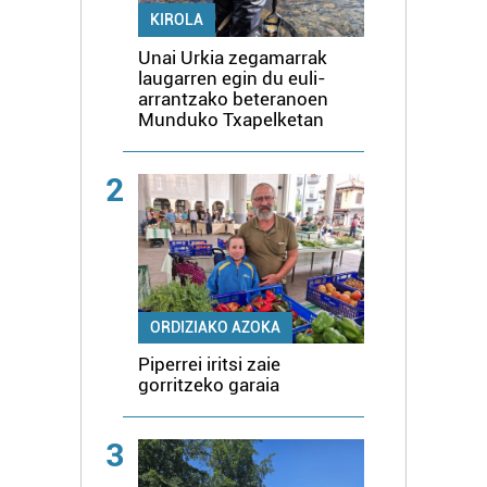
KIROLA
Unai Urkia zegamarrak
laugarren egin du euli-
arrantzako beteranoen
Munduko Txapelketan
2
ORDIZIAKO AZOKA
Piperrei iritsi zaie
gorritzeko garaia
3