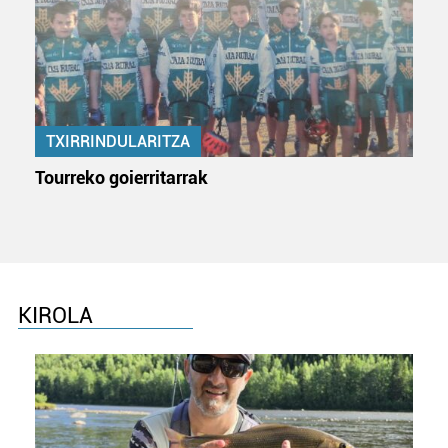
zerbitzuak hobetzeko asmoz, cookie teknologiaz
baliatzen gara. Ohar hau onartuz gero, teknologia hori
erabiltzeko baimen esplizitua ematen diguzu.
Gehiago
irakurri
TXIRRINDULARITZA
Tourreko goierritarrak
KIROLA