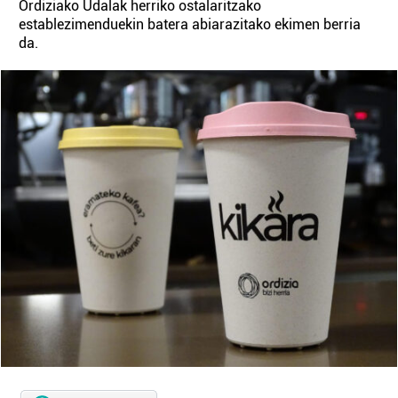
Ordiziako Udalak herriko ostalaritzako
establezimenduekin batera abiarazitako ekimen berria
da.