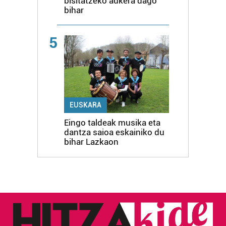
bisitatzeko aukera dago
bihar
5
EUSKARA
Eingo taldeak musika eta
dantza saioa eskainiko du
bihar Lazkaon