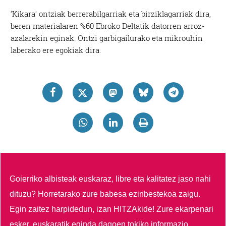
‘Kikara’ ontziak berrerabilgarriak eta birziklagarriak dira,
beren materialaren %60 Ebroko Deltatik datorren arroz-
azalarekin eginak. Ontzi garbigailurako eta mikrouhin
laberako ere egokiak dira.
Goierriko albisteak euskaraz, libre eta kalitatez jaso nahi
dituzu?
Horretarako zure babesa ezinbestekoa zaigu.
Egin zaitez harpidedun, izan HITZAkide!
Zure ekarpenari
esker, euskaratik eginda dagoen tokiko informazio