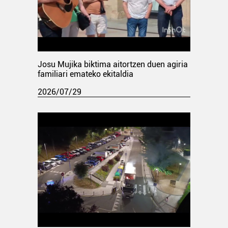
Josu Mujika biktima aitortzen duen agiria
familiari emateko ekitaldia
2026/07/29