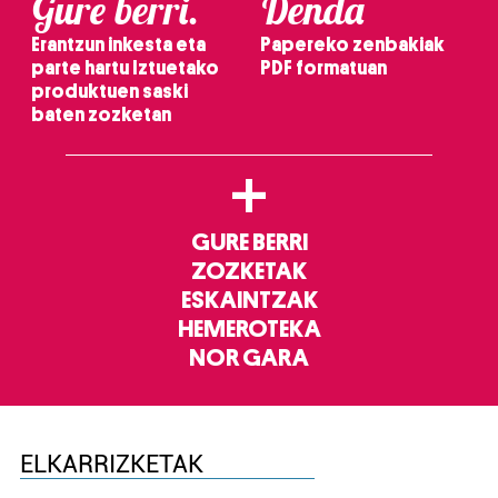
Gure berri.
Denda
Erantzun inkesta eta
Papereko zenbakiak
parte hartu Iztuetako
PDF formatuan
produktuen saski
baten zozketan
+
GURE BERRI
ZOZKETAK
ESKAINTZAK
HEMEROTEKA
NOR GARA
ELKARRIZKETAK