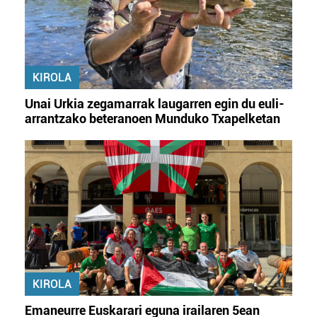
KIROLA
Unai Urkia zegamarrak laugarren egin du euli-
arrantzako beteranoen Munduko Txapelketan
KIROLA
Emaneurre Euskarari eguna irailaren 5ean