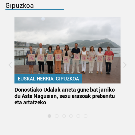
Gipuzkoa
EUSKAL HERRIA, GIPUZKOA
Donostiako Udalak arreta gune bat jarriko
Ur
du Aste Nagusian, sexu erasoak prebenitu
es
eta artatzeko
lu