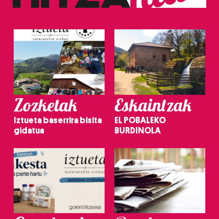
Zozketak
Eskaintzak
Iztueta baserrira bisita
EL POBALEKO
gidatua
BURDINOLA