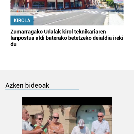
KIROLA
Zumarragako Udalak kirol teknikariaren
lanpostua aldi baterako betetzeko deialdia ireki
du
Azken bideoak