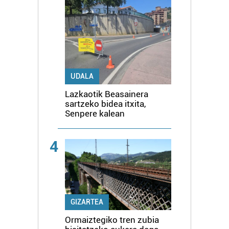
UDALA
Lazkaotik Beasainera
sartzeko bidea itxita,
Senpere kalean
4
GIZARTEA
Ormaiztegiko tren zubia