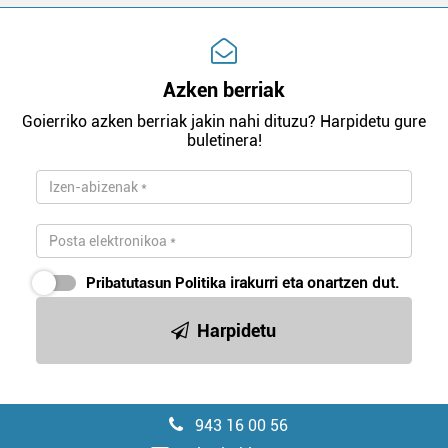
Azken berriak
Goierriko azken berriak jakin nahi dituzu? Harpidetu gure
buletinera!
Pribatutasun Politika
irakurri eta onartzen dut.
Harpidetu
943 16 00 56