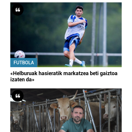
FUTBOLA
«Helburuak hasieratik markatzea beti gaiztoa
izaten da»