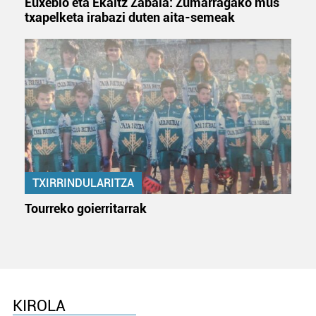
Euxebio eta Ekaitz Zabala: Zumarragako mus
txapelketa irabazi duten aita-semeak
TXIRRINDULARITZA
Tourreko goierritarrak
KIROLA