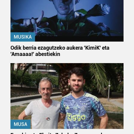
MUSIKA
Odik berria ezagutzeko aukera 'KimiK' eta
'Amaaaa!' abestiekin
MUSA