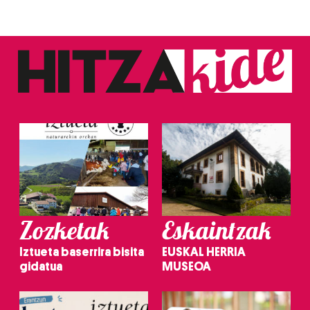
Zozketak
Eskaintzak
Iztueta baserrira bisita
EUSKAL HERRIA
gidatua
MUSEOA