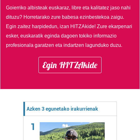
Goierriko albisteak euskaraz, libre eta kalitatez jaso nahi
dituzu?
Horretarako zure babesa ezinbestekoa zaigu.
Egin zaitez harpidedun, izan HITZAkide!
Zure ekarpenari
esker, euskaratik eginda dagoen tokiko informazio
profesionala garatzen eta indartzen lagunduko duzu.
Egin HITZAkide
Azken 3 egunetako irakurrienak
1