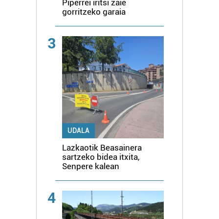
Piperrei iritsi zaie
gorritzeko garaia
3
UDALA
Lazkaotik Beasainera
sartzeko bidea itxita,
Senpere kalean
4