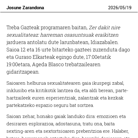
Josune Zarandona
2026
/
05
/
19
Treba Gazteak programaren baitan,
Zer dakit nire
sexualitateaz: harreman osasuntsuak eraikitzen
jarduera antolatu dute larunbatean, Idiazabalen.
Saioa 12 eta 16 urte bitarteko gazteei zuzenduta dago
eta Guraso Elkarteak egingo dute, 17:00etatik
19:00etara, Ageda Blasco trebatzailearen
gidaritzapean.
Saioaren helburua sexualitatearen gaia ikuspegi zabal,
inklusibo eta kritikotik lantzea da, eta aldi berean, parte-
hartzaileek euren esperientziak, zalantzak eta kezkak
partekatzeko espazio seguru bat sortzea.
Saioan zehar, honako gaiak landuko dira: emozioen eta
desiraren esplorazioa, adostasuna, tratu ona, baita
sexting-aren eta sextortsioaren prebentzioa ere. Halaber,