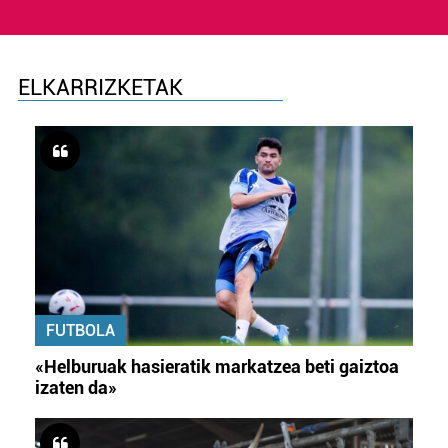
ELKARRIZKETAK
FUTBOLA
«Helburuak hasieratik markatzea beti gaiztoa
izaten da»