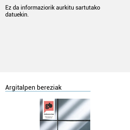
Ez da informaziorik aurkitu sartutako
datuekin.
Argitalpen bereziak