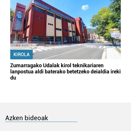
KIROLA
Zumarragako Udalak kirol teknikariaren
lanpostua aldi baterako betetzeko deialdia ireki
du
Azken bideoak