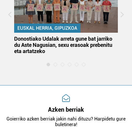
EUSKAL HERRIA, GIPUZKOA
Donostiako Udalak arreta gune bat jarriko
Ur
du Aste Nagusian, sexu erasoak prebenitu
es
eta artatzeko
lu
Azken berriak
Goierriko azken berriak jakin nahi dituzu? Harpidetu gure
buletinera!