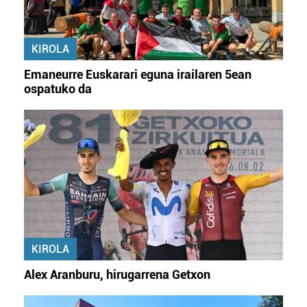
KIROLA
Emaneurre Euskarari eguna irailaren 5ean
ospatuko da
KIROLA
Alex Aranburu, hirugarrena Getxon