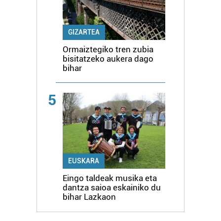
GIZARTEA
Ormaiztegiko tren zubia
bisitatzeko aukera dago
bihar
5
EUSKARA
Eingo taldeak musika eta
dantza saioa eskainiko du
bihar Lazkaon