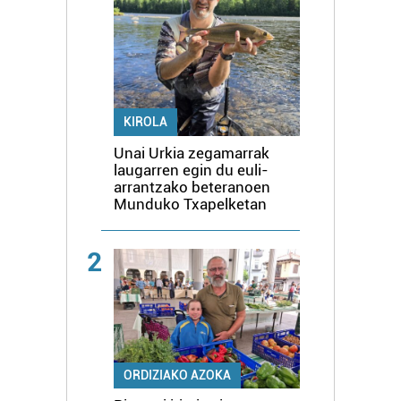
KIROLA
Unai Urkia zegamarrak
laugarren egin du euli-
arrantzako beteranoen
Munduko Txapelketan
2
ORDIZIAKO AZOKA