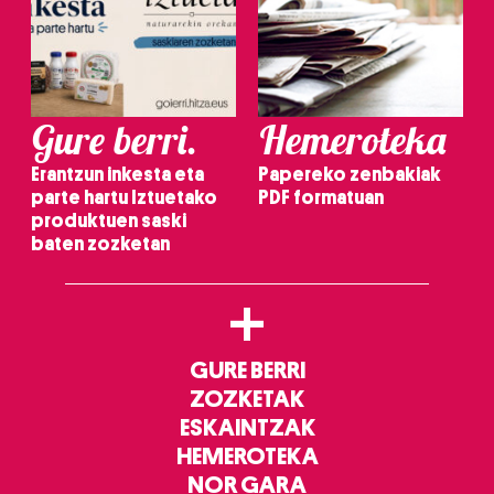
Gure berri.
Hemeroteka
Erantzun inkesta eta
Papereko zenbakiak
parte hartu Iztuetako
PDF formatuan
produktuen saski
baten zozketan
+
GURE BERRI
ZOZKETAK
ESKAINTZAK
HEMEROTEKA
NOR GARA