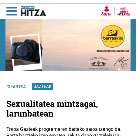
Sartu
GAZTEAK
GIZARTEA
Sexualitatea mintzagai,
larunbatean
Treba Gazteak programaren baitako saioa izango da.
Parte hartzeko izen ematea irekita dago gaztelekuan.