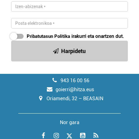
Pribatutasun Politika
irakurri eta onartzen dut.
Harpidetu
943 16 00 56
goierri@hitza.eus
Oriamendi, 32 – BEASAIN
Nor gara