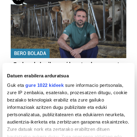
BERO BOLADA
«Ez dago belarrik; garai honetarako oso erreta
daude bazter guztiak»
Datuen erabilera arduratsua
Guk eta
gure 1022 kideek
sure informacio pertsonala,
zure IP zenbakia, esaterako, prozesatzen ditugu, cookie
bezalako teknologiak erabiliz eta zure gailuko
informazioak azitzen dugu publizitate eta eduki
pertsonalizatua, publizitatearen eta edukiaren neurketa,
audientzia-ikerketa eta zerbitzuen garapena eskaintzeko.
Zure datuak nork eta zertarako erabiltzen dituen
hautatzeko aukera duzu. Zure onespena aldatzen edo