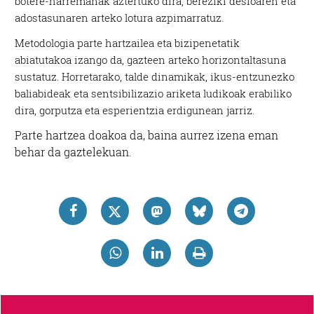
botere-harremanak aztertuko dira, bereziki desioaren eta
adostasunaren arteko lotura azpimarratuz.
Metodologia parte hartzailea eta bizipenetatik
abiatutakoa izango da, gazteen arteko horizontaltasuna
sustatuz. Horretarako, talde dinamikak, ikus-entzunezko
baliabideak eta sentsibilizazio ariketa ludikoak erabiliko
dira, gorputza eta esperientzia erdigunean jarriz.
Parte hartzea doakoa da, baina aurrez izena eman
behar da gaztelekuan.