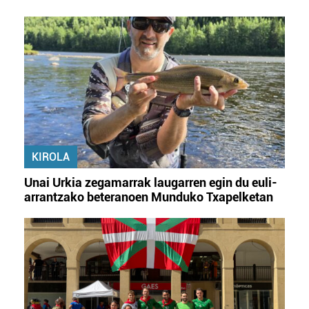
KIROLA
Unai Urkia zegamarrak laugarren egin du euli-
arrantzako beteranoen Munduko Txapelketan