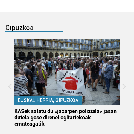
Gipuzkoa
EUSKAL HERRIA, GIPUZKOA
KASek salatu du «jazarpen poliziala» jasan
Pa
dutela gose direnei ogitartekoak
da
emateagatik
«s