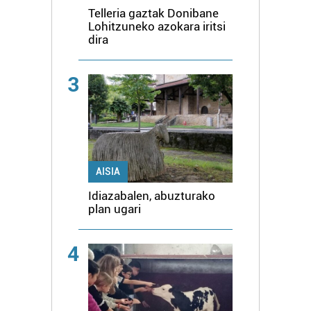
Telleria gaztak Donibane
Lohitzuneko azokara iritsi
dira
3
AISIA
Idiazabalen, abuzturako
plan ugari
4