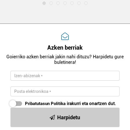
Azken berriak
Goierriko azken berriak jakin nahi dituzu? Harpidetu gure
buletinera!
Pribatutasun Politika
irakurri eta onartzen dut.
Harpidetu