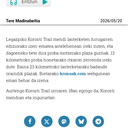
Tere Madinabeitia
2026
/
05
/
20
Legazpiko Korosti Trail mendi lasterketen hirugarren
ediziorako izen-ematea astelehenean ireki zuten, eta
dagoeneko bete dira proba motzerako plaza guztiak. 13
kilometroko proba honetarako itxaron zerrenda ireki
dute. Baina 23 kilometroko lasterketarako badaude
oraindik plazak. Bietarako
kronoak.com
webgunean
eman behar da izena.
Aurtengo Korosti Trail urriaren 18an egingo da, Korosti
mendian eta inguruetan.