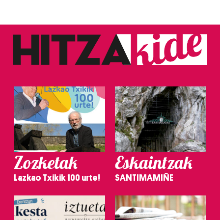
Zozketak
Eskaintzak
Lazkao Txikik 100 urte!
SANTIMAMIÑE