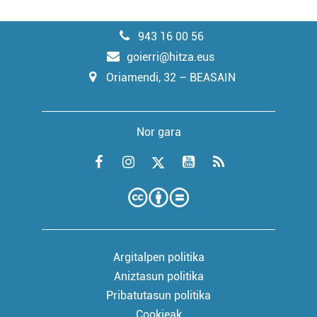
943 16 00 56
goierri@hitza.eus
Oriamendi, 32 – BEASAIN
Nor gara
Argitalpen politika
Aniztasun politika
Pribatutasun politika
Cookieak