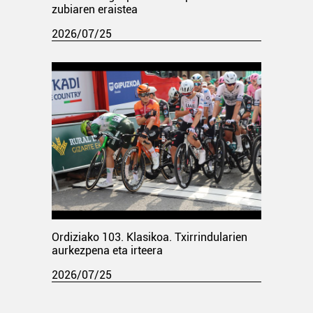
zubiaren eraistea
2026/07/25
Ordiziako 103. Klasikoa. Txirrindularien
aurkezpena eta irteera
2026/07/25