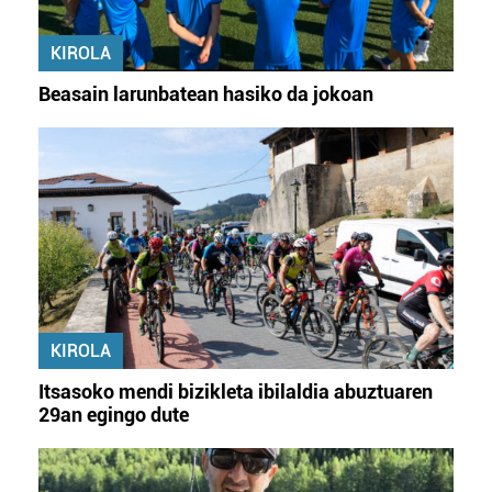
KIROLA
Beasain larunbatean hasiko da jokoan
KIROLA
Itsasoko mendi bizikleta ibilaldia abuztuaren
29an egingo dute