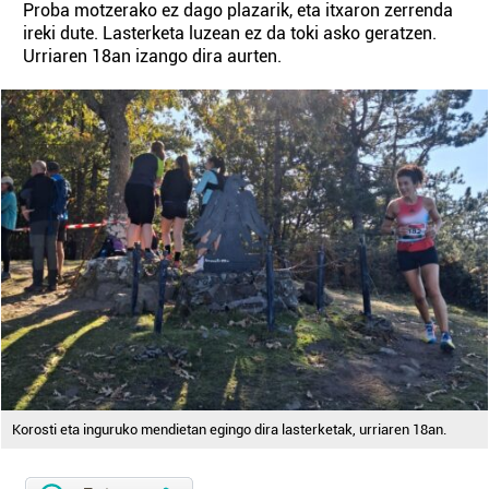
Proba motzerako ez dago plazarik, eta itxaron zerrenda
ireki dute. Lasterketa luzean ez da toki asko geratzen.
Urriaren 18an izango dira aurten.
Korosti eta inguruko mendietan egingo dira lasterketak, urriaren 18an.