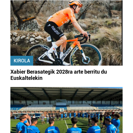
KIROLA
Xabier Berasategik 2028ra arte berritu du
Euskaltelekin