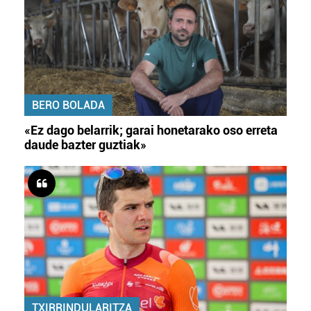
BERO BOLADA
«Ez dago belarrik; garai honetarako oso erreta
daude bazter guztiak»
TXIRRINDULARITZA