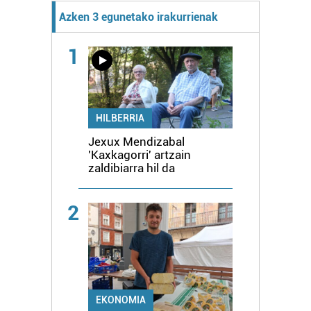
Azken 3 egunetako irakurrienak
1
HILBERRIA
Jexux Mendizabal
'Kaxkagorri' artzain
zaldibiarra hil da
2
EKONOMIA