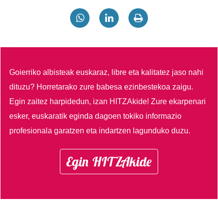
Goierriko albisteak euskaraz, libre eta kalitatez jaso nahi
dituzu?
Horretarako zure babesa ezinbestekoa zaigu.
Egin zaitez harpidedun, izan HITZAkide!
Zure ekarpenari
esker, euskaratik eginda dagoen tokiko informazio
profesionala garatzen eta indartzen lagunduko duzu.
Egin HITZAkide