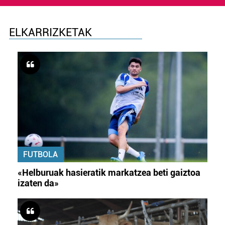
ELKARRIZKETAK
FUTBOLA
«Helburuak hasieratik markatzea beti gaiztoa
izaten da»