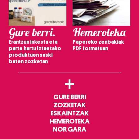
Gure berri.
Hemeroteka
Erantzun inkesta eta
Papereko zenbakiak
parte hartu Iztuetako
PDF formatuan
produktuen saski
baten zozketan
+
GURE BERRI
ZOZKETAK
ESKAINTZAK
HEMEROTEKA
NOR GARA