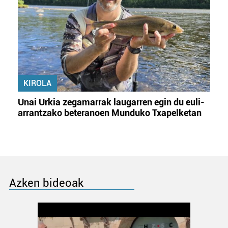
KIROLA
Unai Urkia zegamarrak laugarren egin du euli-
arrantzako beteranoen Munduko Txapelketan
Azken bideoak