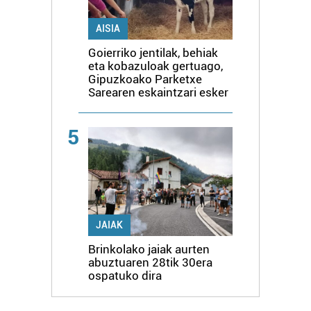
AISIA
Goierriko jentilak, behiak
eta kobazuloak gertuago,
Gipuzkoako Parketxe
Sarearen eskaintzari esker
5
JAIAK
Brinkolako jaiak aurten
abuztuaren 28tik 30era
ospatuko dira