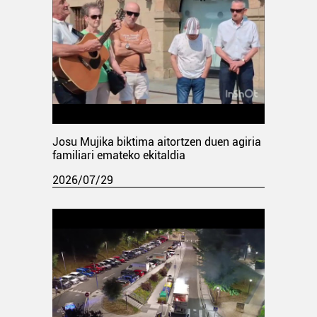
Josu Mujika biktima aitortzen duen agiria
familiari emateko ekitaldia
2026/07/29