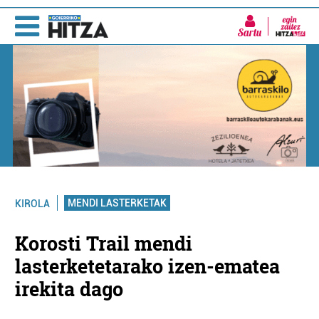
Sartu
MENDI LASTERKETAK
KIROLA
Korosti Trail mendi
lasterketetarako izen-ematea
irekita dago