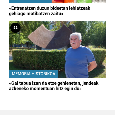
«Entrenatzen duzun bideetan lehiatzeak
gehiago motibatzen zaitu»
MEMORIA HISTORIKOA
«Gai tabua izan da etxe gehienetan, jendeak
azkeneko momentuan hitz egin du»