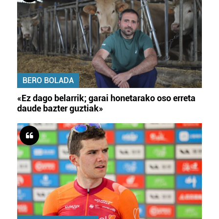
BERO BOLADA
«Ez dago belarrik; garai honetarako oso erreta
daude bazter guztiak»