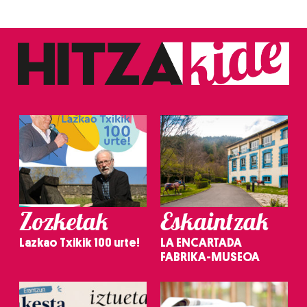
Zozketak
Eskaintzak
Lazkao Txikik 100 urte!
LA ENCARTADA
FABRIKA-MUSEOA