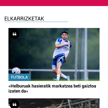
ELKARRIZKETAK
FUTBOLA
«Helburuak hasieratik markatzea beti gaiztoa
izaten da»