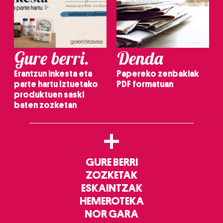
Gure berri.
Denda
Erantzun inkesta eta
Papereko zenbakiak
parte hartu Iztuetako
PDF formatuan
produktuen saski
baten zozketan
+
GURE BERRI
ZOZKETAK
ESKAINTZAK
HEMEROTEKA
NOR GARA