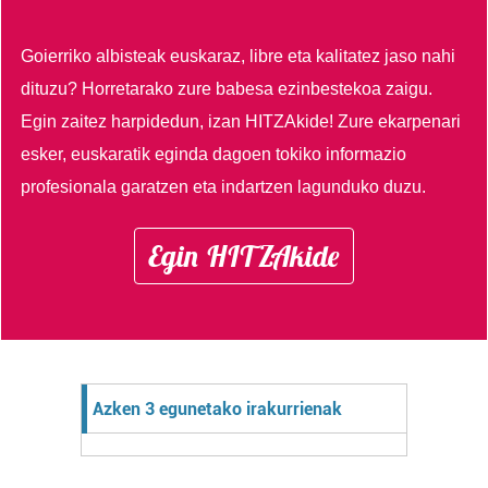
Goierriko albisteak euskaraz, libre eta kalitatez jaso nahi
dituzu?
Horretarako zure babesa ezinbestekoa zaigu.
Egin zaitez harpidedun, izan HITZAkide!
Zure ekarpenari
esker, euskaratik eginda dagoen tokiko informazio
profesionala garatzen eta indartzen lagunduko duzu.
Egin HITZAkide
Azken 3 egunetako irakurrienak