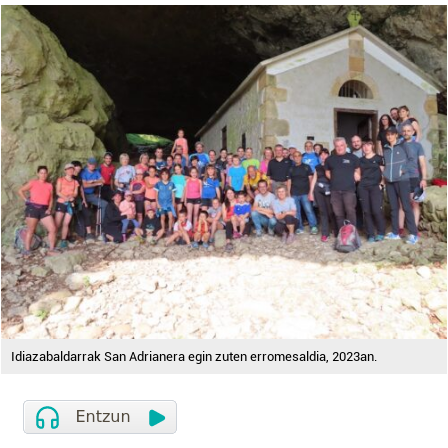
Idiazabaldarrak San Adrianera egin zuten erromesaldia, 2023an.