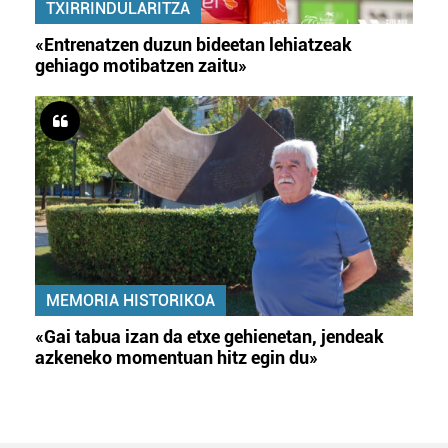
TXIRRINDULARITZA
«Entrenatzen duzun bideetan lehiatzeak
gehiago motibatzen zaitu»
MEMORIA HISTORIKOA
«Gai tabua izan da etxe gehienetan, jendeak
azkeneko momentuan hitz egin du»