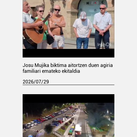
Josu Mujika biktima aitortzen duen agiria
familiari emateko ekitaldia
2026/07/29