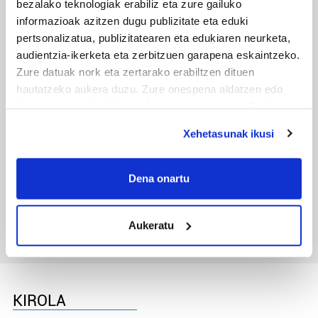
bezalako teknologiak erabiliz eta zure gailuko
txapelketa irabazi duten aita-semeak
informazioak azitzen dugu publizitate eta eduki
pertsonalizatua, publizitatearen eta edukiaren neurketa,
audientzia-ikerketa eta zerbitzuen garapena eskaintzeko.
Zure datuak nork eta zertarako erabiltzen dituen
hautatzeko aukera duzu. Zure onespena aldatzen edo
deuseztatzen ahal duzu edozein momentutan, Cookie
deklaraziotik edo Privacy triggerean klikatuz.
Xehetasunak ikusi
If you allow, we would also like to:
Collect information about your geographical
TXIRRINDULARITZA
Dena onartu
location which can be accurate to within several
Tourreko goierritarrak
meters
Aukeratu
Identify your device by actively scanning it for
specific characteristics (fingerprinting)
Find out more about how your personal data is processed
and set your preferences in the
details section
.
KIROLA
Guk eta gure bazkideek zure datu pertsonalak