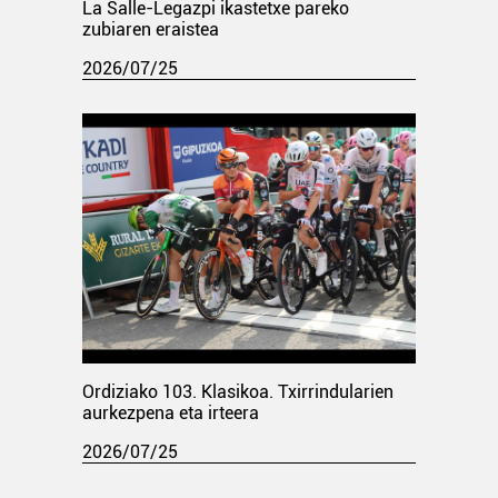
La Salle-Legazpi ikastetxe pareko
zubiaren eraistea
2026/07/25
Ordiziako 103. Klasikoa. Txirrindularien
aurkezpena eta irteera
2026/07/25