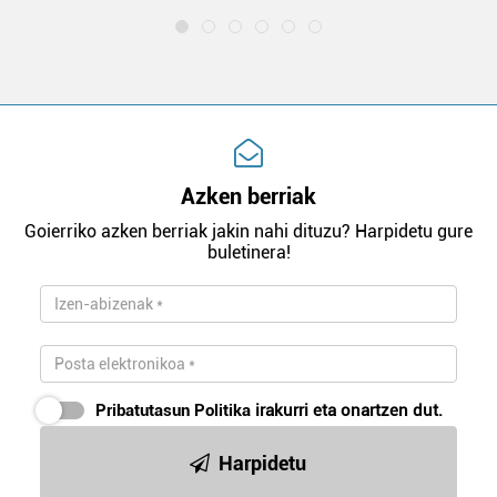
Azken berriak
Goierriko azken berriak jakin nahi dituzu? Harpidetu gure
buletinera!
Pribatutasun Politika
irakurri eta onartzen dut.
Harpidetu