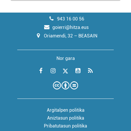
943 16 00 56
goierri@hitza.eus
Oriamendi, 32 – BEASAIN
Nor gara
Argitalpen politika
Aniztasun politika
Pribatutasun politika