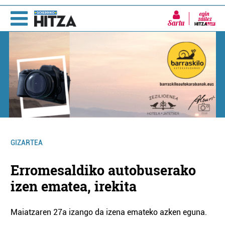
Sartu
GIZARTEA
Erromesaldiko autobuserako
izen ematea, irekita
Maiatzaren 27a izango da izena emateko azken eguna.