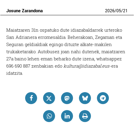
Josune Zarandona
2026
/
05
/
21
Maiatzaren 31n ospatuko dute idiazabaldarrek urteroko
San Adrianera erromesaldia. Beherakoan, Zegaman eta
Seguran geldialdiak egingo dituzte alkate-makilen
trukaketarako. Autobusez joan nahi dutenek, maiatzaren
27a baino lehen eman beharko dute izena, whatsappez
696 690 887 zenbakian edo
kultura@idiazabal.eus
-era
idatzita.