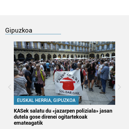
Gipuzkoa
EUSKAL HERRIA, GIPUZKOA
KASek salatu du «jazarpen poliziala» jasan
Pa
dutela gose direnei ogitartekoak
da
emateagatik
«s