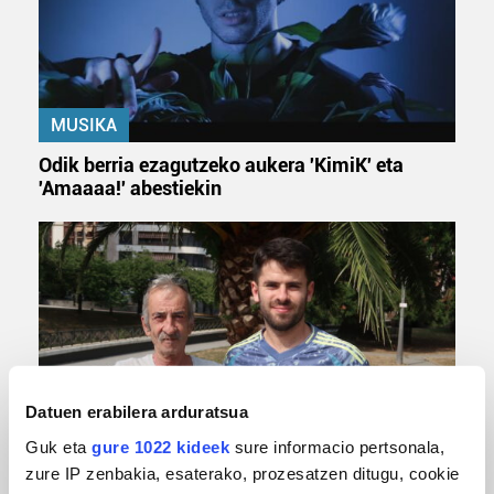
MUSIKA
Odik berria ezagutzeko aukera 'KimiK' eta
'Amaaaa!' abestiekin
Datuen erabilera arduratsua
MUSA
Guk eta
gure 1022 kideek
sure informacio pertsonala,
zure IP zenbakia, esaterako, prozesatzen ditugu, cookie
Euxebio eta Ekaitz Zabala: Zumarragako mus