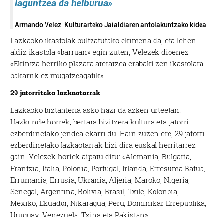
laguntzea da helburua»
Armando Velez. Kulturarteko Jaialdiaren antolakuntzako kidea
Lazkaoko ikastolak bultzatutako ekimena da, eta lehen
aldiz ikastola «barruan» egin zuten, Velezek dioenez:
«Ekintza herriko plazara ateratzea erabaki zen ikastolara
bakarrik ez mugatzeagatik».
29 jatorritako lazkaotarrak
Lazkaoko biztanleria asko hazi da azken urteetan.
Hazkunde horrek, bertara bizitzera kultura eta jatorri
ezberdinetako jendea ekarri du. Hain zuzen ere, 29 jatorri
ezberdinetako lazkaotarrak bizi dira euskal herritarrez
gain. Velezek horiek aipatu ditu: «Alemania, Bulgaria,
Frantzia, Italia, Polonia, Portugal, Irlanda, Erresuma Batua,
Errumania, Errusia, Ukrania, Aljeria, Maroko, Nigeria,
Senegal, Argentina, Bolivia, Brasil, Txile, Kolonbia,
Mexiko, Ekuador, Nikaragua, Peru, Dominikar Errepublika,
Uruguay, Venezuela, Txina eta Pakistan».