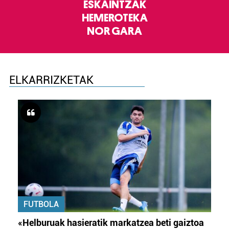
ESKAINTZAK
HEMEROTEKA
NOR GARA
ELKARRIZKETAK
FUTBOLA
«Helburuak hasieratik markatzea beti gaiztoa