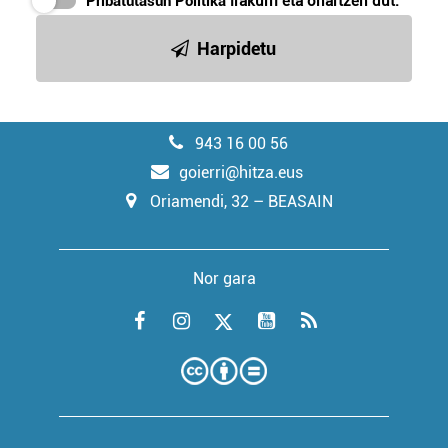
Pribatutasun Politika
irakurri eta onartzen dut.
Harpidetu
943 16 00 56
goierri@hitza.eus
Oriamendi, 32 – BEASAIN
Nor gara