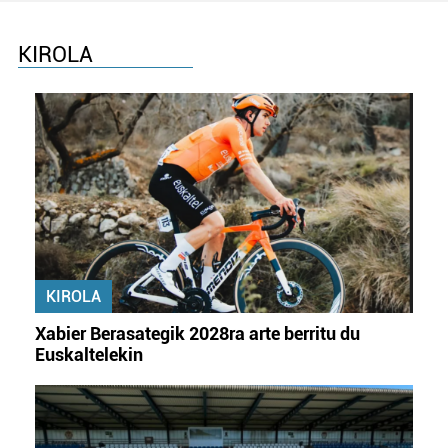
KIROLA
KIROLA
Xabier Berasategik 2028ra arte berritu du
Euskaltelekin