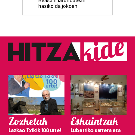
Beasain larunbatean
hasiko da jokoan
Zozketak
Eskaintzak
Lazkao Txikik 100 urte!
Luberriko sarrera eta