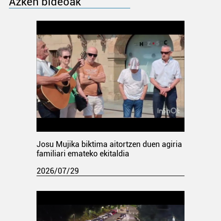
Azken bideoak
Josu Mujika biktima aitortzen duen agiria
familiari emateko ekitaldia
2026/07/29