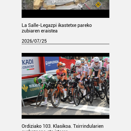
La Salle-Legazpi ikastetxe pareko
zubiaren eraistea
2026/07/25
Ordiziako 103. Klasikoa. Txirrindularien