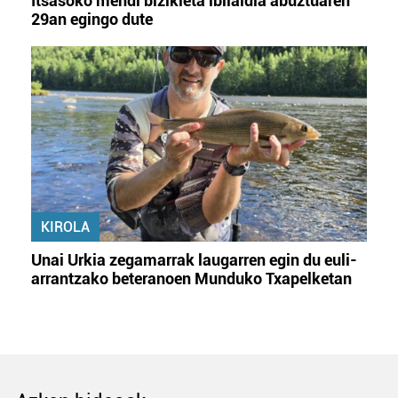
Itsasoko mendi bizikleta ibilaldia abuztuaren
29an egingo dute
KIROLA
Unai Urkia zegamarrak laugarren egin du euli-
arrantzako beteranoen Munduko Txapelketan