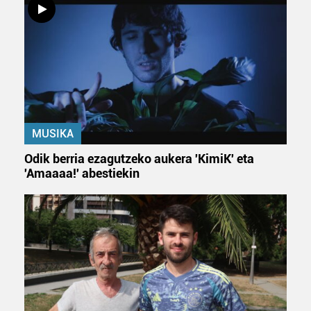
Webgune honek cookie propioak eta hirugarrenen cookie-
fitxategiak erabiltzen ditu. Zure esperientzia eta
zerbitzuak hobetzeko asmoz, cookie teknologiaz
baliatzen gara. Ohar hau onartuz gero, teknologia hori
erabiltzeko baimen esplizitua ematen diguzu.
Gehiago
irakurri
MUSIKA
Odik berria ezagutzeko aukera 'KimiK' eta
'Amaaaa!' abestiekin