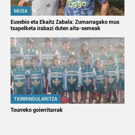
MUSA
Euxebio eta Ekaitz Zabala: Zumarragako mus
txapelketa irabazi duten aita-semeak
TXIRRINDULARITZA
Tourreko goierritarrak