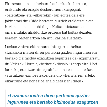
Ekimenaren beste helburu bat Lazkaoko herritar,
erakunde eta eragile desberdinen ikuspegiak
«bateratzea» eta «elkarrekin» lan egitea dela ere
jakinarazi du: «Bide horretan guztiek eraldatzaile eta
hezitzaile izatea nahi dugu. Kulturaniztasunean
oinarritutako ahalduntze prozesu bat bultza dezaten,
beraien partehartzea eta inplikazioa sustatuz».
Lazkao Anitza ekimenaren hirugarren helburua
«Lazkaora iristen diren pertsona guztiei ingurunea eta
bertako bizimodua ezagutzen laguntzea da» azpimarratu
du Velezek. Horrela, «hiritar aktiboak» izango dira. Hori
lortzeko, erantzun «integral» bat ematea eta sare-lana
«sustatzea» ezinbestekoa dela dio, «herritarren arteko
elkartruke eta kohesioa ahalbidetu nahi dugu».
«Lazkaora iristen diren pertsona guztiei
ingurunea eta bertako bizimodua ezagutzen