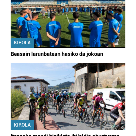
KIROLA
Beasain larunbatean hasiko da jokoan
KIROLA