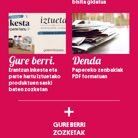
bisita gidatua
Gure berri.
Denda
Erantzun inkesta eta
Papereko zenbakiak
parte hartu Iztuetako
PDF formatuan
produktuen saski
baten zozketan
+
GURE BERRI
ZOZKETAK