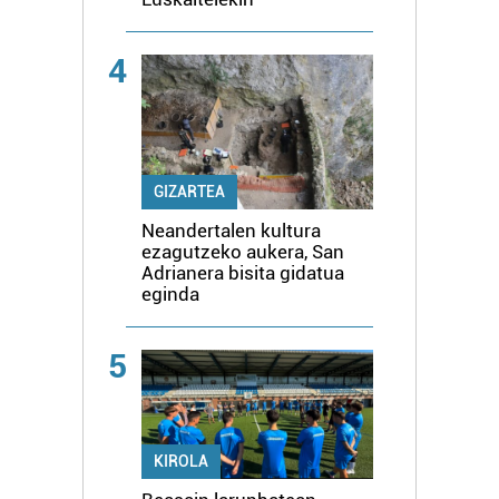
4
GIZARTEA
Neandertalen kultura
ezagutzeko aukera, San
Adrianera bisita gidatua
eginda
5
KIROLA