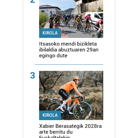
KIROLA
Itsasoko mendi bizikleta
ibilaldia abuztuaren 29an
egingo dute
3
KIROLA
Xabier Berasategik 2028ra
arte berritu du
Euskaltelekin