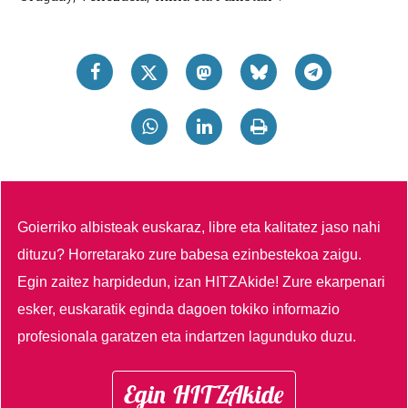
Goierriko albisteak euskaraz, libre eta kalitatez jaso nahi
dituzu?
Horretarako zure babesa ezinbestekoa zaigu.
Egin zaitez harpidedun, izan HITZAkide!
Zure ekarpenari
esker, euskaratik eginda dagoen tokiko informazio
profesionala garatzen eta indartzen lagunduko duzu.
Egin HITZAkide