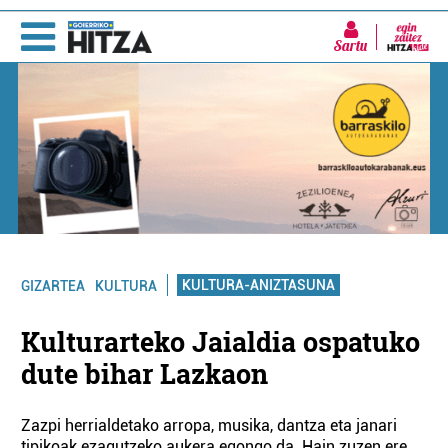
Sartu
KULTURA-ANIZTASUNA
GIZARTEA
KULTURA
Kulturarteko Jaialdia ospatuko
dute bihar Lazkaon
Zazpi herrialdetako arropa, musika, dantza eta janari
tipikoak ezagutzeko aukera egongo da. Hain zuzen ere,