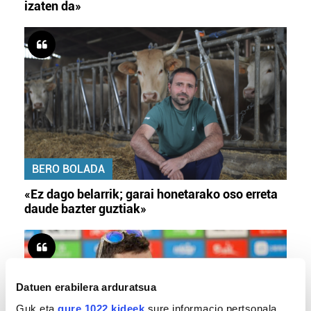
izaten da»
BERO BOLADA
«Ez dago belarrik; garai honetarako oso erreta
daude bazter guztiak»
Datuen erabilera arduratsua
Guk eta
gure 1022 kideek
sure informacio pertsonala,