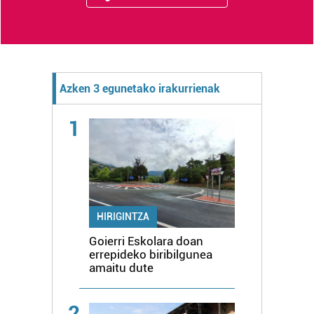
Azken 3 egunetako irakurrienak
1
HIRIGINTZA
Goierri Eskolara doan
errepideko biribilgunea
amaitu dute
2