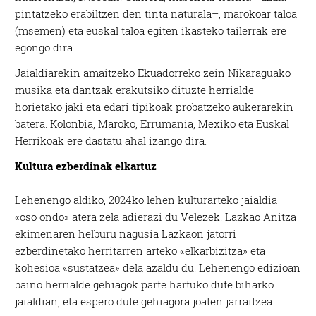
pintatzeko erabiltzen den tinta naturala–, marokoar taloa
(msemen) eta euskal taloa egiten ikasteko tailerrak ere
egongo dira.
Jaialdiarekin amaitzeko Ekuadorreko zein Nikaraguako
musika eta dantzak erakutsiko dituzte herrialde
horietako jaki eta edari tipikoak probatzeko aukerarekin
batera. Kolonbia, Maroko, Errumania, Mexiko eta Euskal
Herrikoak ere dastatu ahal izango dira.
Kultura ezberdinak elkartuz
Lehenengo aldiko, 2024ko lehen kulturarteko jaialdia
«oso ondo» atera zela adierazi du Velezek. Lazkao Anitza
ekimenaren helburu nagusia Lazkaon jatorri
ezberdinetako herritarren arteko «elkarbizitza» eta
kohesioa «sustatzea» dela azaldu du. Lehenengo edizioan
baino herrialde gehiagok parte hartuko dute biharko
jaialdian, eta espero dute gehiagora joaten jarraitzea.