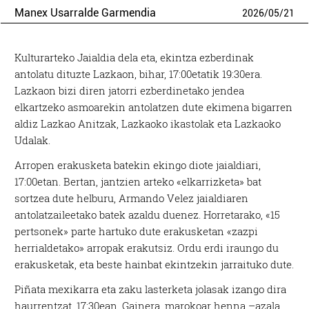
Manex Usarralde Garmendia
2026
/
05
/
21
Kulturarteko Jaialdia dela eta, ekintza ezberdinak
antolatu dituzte Lazkaon, bihar, 17:00etatik 19:30era.
Lazkaon bizi diren jatorri ezberdinetako jendea
elkartzeko asmoarekin antolatzen dute ekimena bigarren
aldiz Lazkao Anitzak, Lazkaoko ikastolak eta Lazkaoko
Udalak.
Arropen erakusketa batekin ekingo diote jaialdiari,
17:00etan. Bertan, jantzien arteko «elkarrizketa» bat
sortzea dute helburu, Armando Velez jaialdiaren
antolatzaileetako batek azaldu duenez. Horretarako, «15
pertsonek» parte hartuko dute erakusketan «zazpi
herrialdetako» arropak erakutsiz. Ordu erdi iraungo du
erakusketak, eta beste hainbat ekintzekin jarraituko dute.
Piñata mexikarra eta zaku lasterketa jolasak izango dira
haurrentzat, 17:30ean. Gainera, marokoar henna –azala