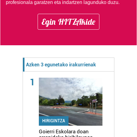
profesionala garatzen eta indartzen lagunduko duzu.
Egin HITZAkide
Azken 3 egunetako irakurrienak
1
HIRIGINTZA
Goierri Eskolara doan