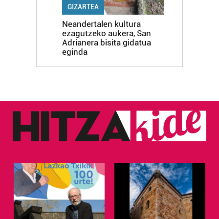
GIZARTEA
Neandertalen kultura
ezagutzeko aukera, San
Adrianera bisita gidatua
eginda