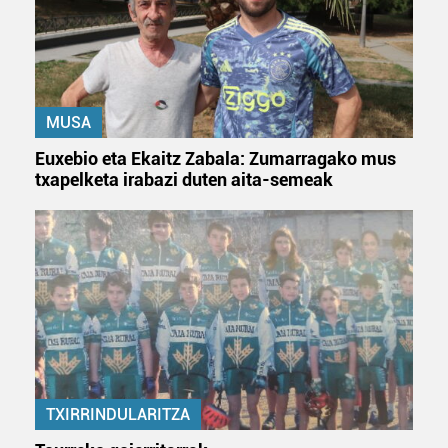
Bazkide batzuek ez dizute baimenik eskatzen, eta beren
interes komertzial legitimoetan babesten dira. Ikusi gure
bazkideen zerrenda, beren ustez zein helburutarako
duten interes legitimoa eta horren aurka nola egin
MUSA
dezakezun ikusteko.
Euxebio eta Ekaitz Zabala: Zumarragako mus
txapelketa irabazi duten aita-semeak
Lortu zure datu pertsonalak prozesatzeko moduari
buruzko informazio gehiago eta ezarri zure lehentasunak
datuen atalean. Edozein unetan alda edo ken dezakezu
zure baimena Cookieen adierazpenean.
Webgune honek cookie propioak eta hirugarrenen cookie-
fitxategiak erabiltzen ditu. Zure esperientzia eta
zerbitzuak hobetzeko asmoz, cookie teknologiaz
baliatzen gara. Ohar hau onartuz gero, teknologia hori
erabiltzeko baimen esplizitua ematen diguzu.
Gehiago
TXIRRINDULARITZA
irakurri