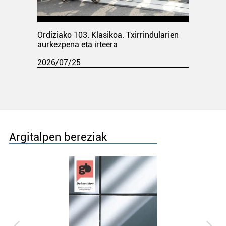
Ordiziako 103. Klasikoa. Txirrindularien
aurkezpena eta irteera
2026/07/25
Argitalpen bereziak