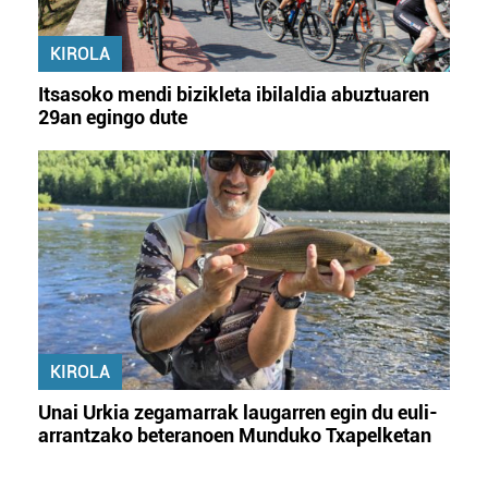
KIROLA
Itsasoko mendi bizikleta ibilaldia abuztuaren
29an egingo dute
KIROLA
Unai Urkia zegamarrak laugarren egin du euli-
arrantzako beteranoen Munduko Txapelketan