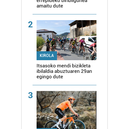
errepideko biribilgunea
amaitu dute
2
KIROLA
Itsasoko mendi bizikleta
ibilaldia abuztuaren 29an
egingo dute
3