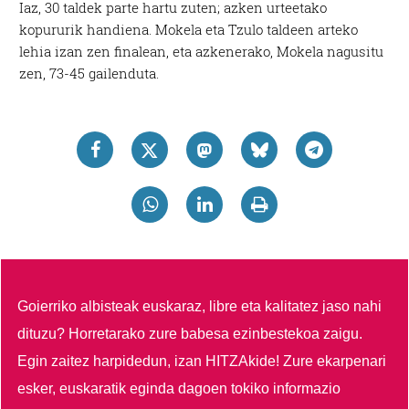
Iaz, 30 taldek parte hartu zuten; azken urteetako
kopururik handiena. Mokela eta Tzulo taldeen arteko
lehia izan zen finalean, eta azkenerako, Mokela nagusitu
zen, 73-45 gailenduta.
Goierriko albisteak euskaraz, libre eta kalitatez jaso nahi
dituzu?
Horretarako zure babesa ezinbestekoa zaigu.
Egin zaitez harpidedun, izan HITZAkide!
Zure ekarpenari
esker, euskaratik eginda dagoen tokiko informazio