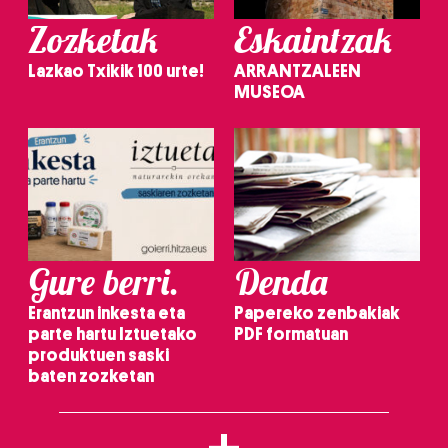
Zozketak
Eskaintzak
Lazkao Txikik 100 urte!
ARRANTZALEEN
MUSEOA
Gure berri.
Denda
Erantzun inkesta eta
Papereko zenbakiak
parte hartu Iztuetako
PDF formatuan
produktuen saski
baten zozketan