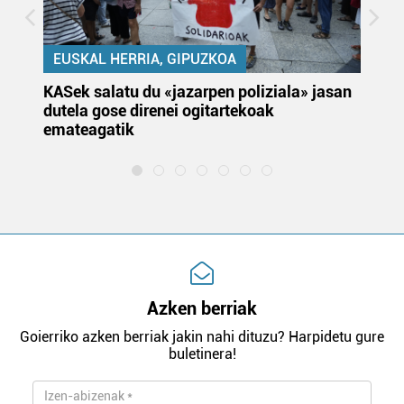
EUSKAL HERRIA, GIPUZKOA
KASek salatu du «jazarpen poliziala» jasan
Pa
dutela gose direnei ogitartekoak
da
emateagatik
«s
Azken berriak
Goierriko azken berriak jakin nahi dituzu? Harpidetu gure
buletinera!