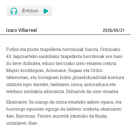
Izaro Villarreal
2026
/
05
/
21
Futbol eta pilota txapelketa herrikoiak hasita, Ordiziako
43. lagunarteko saskibaloi txapelketa herrikoiak ere hasi
du bere ibilbidea, edizio berrirako izen-ematea irekita.
Majori kiroldegian, Amonane, Sugaar eta Urdin
tabernetan, eta Instagram bidez
@saskikuadrilak
kontura
idatzita egin daiteke, taldearen izena, arduraduna eta
telefono zenbakia adierazita. Dohainik da izen-ematea.
Ekainaren 3a izango da izena emateko azken eguna, eta
hurrengo egunean egingo da taldeen zozketa, ekainaren
4an, Barrenan. Festen aurretik jokatuko da finala,
uztailaren 16an.