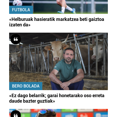
FUTBOLA
«Helburuak hasieratik markatzea beti gaiztoa
izaten da»
BERO BOLADA
«Ez dago belarrik; garai honetarako oso erreta
daude bazter guztiak»