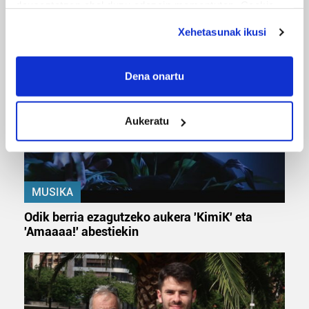
URBIAKO FESTA
deuseztatzen ahal duzu edozein momentutan, Cookie
deklaraziotik edo Privacy triggerean klikatuz.
Urbiako zelaiak erromeria leku
Xehetasunak ikusi
If you allow, we would also like to:
Collect information about your geographical
Dena onartu
location which can be accurate to within several
meters
Aukeratu
Identify your device by actively scanning it for
specific characteristics (fingerprinting)
Find out more about how your personal data is processed
and set your preferences in the
details section
.
MUSIKA
Guk eta gure bazkideek zure datu pertsonalak
Odik berria ezagutzeko aukera 'KimiK' eta
prozesatzen ditugu, zure IP zenbakia, besteak beste,
'Amaaaa!' abestiekin
teknologia erabiliz, cookieak adibidez, iragarki eta eduki
pertsonalizatuak eskaintzeko, iragarkiak eta edukia
neurtzeko, jendeari buruzko informazioa biltzeko eta
produktuak garatzeko. Zure datuak nork eta zertarako
erabiltzen dituen hauta dezakezu.