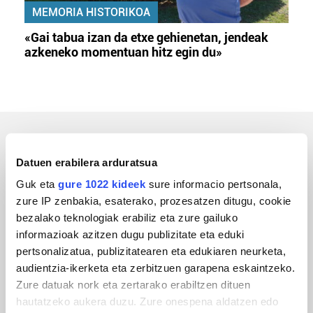
MEMORIA HISTORIKOA
«Gai tabua izan da etxe gehienetan, jendeak
azkeneko momentuan hitz egin du»
ERREPORTAJEAK
Datuen erabilera arduratsua
Guk eta
gure 1022 kideek
sure informacio pertsonala,
zure IP zenbakia, esaterako, prozesatzen ditugu, cookie
bezalako teknologiak erabiliz eta zure gailuko
informazioak azitzen dugu publizitate eta eduki
pertsonalizatua, publizitatearen eta edukiaren neurketa,
audientzia-ikerketa eta zerbitzuen garapena eskaintzeko.
Zure datuak nork eta zertarako erabiltzen dituen
hautatzeko aukera duzu. Zure onespena aldatzen edo