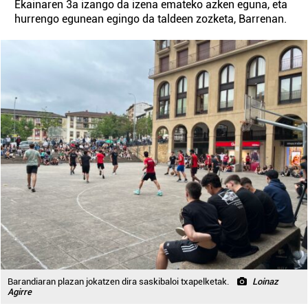
Ekainaren 3a izango da izena emateko azken eguna, eta
hurrengo egunean egingo da taldeen zozketa, Barrenan.
Barandiaran plazan jokatzen dira saskibaloi txapelketak.
Loinaz
Agirre