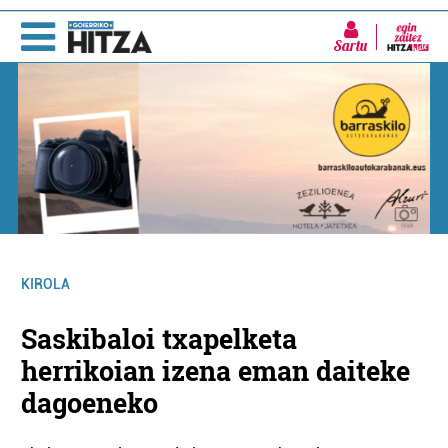
Sartu
KIROLA
Saskibaloi txapelketa
herrikoian izena eman daiteke
dagoeneko