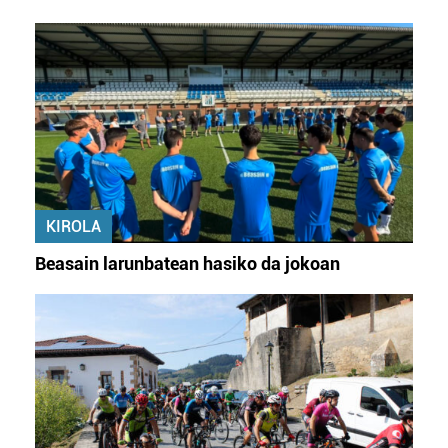
KIROLA
Beasain larunbatean hasiko da jokoan