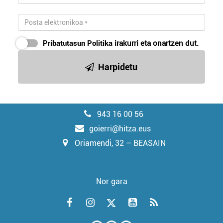
Pribatutasun Politika
irakurri eta onartzen dut.
Harpidetu
943 16 00 56
goierri@hitza.eus
Oriamendi, 32 – BEASAIN
Nor gara