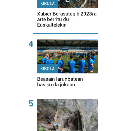
KIROLA
Xabier Berasategik 2028ra
arte berritu du
Euskaltelekin
4
KIROLA
Beasain larunbatean
hasiko da jokoan
5