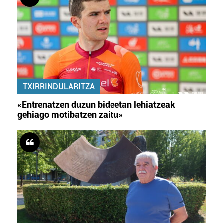
TXIRRINDULARITZA
«Entrenatzen duzun bideetan lehiatzeak
gehiago motibatzen zaitu»