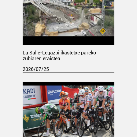
La Salle-Legazpi ikastetxe pareko
zubiaren eraistea
2026/07/25