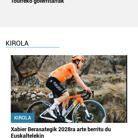
Tourreko goierritarrak
KIROLA
KIROLA
Xabier Berasategik 2028ra arte berritu du
Euskaltelekin