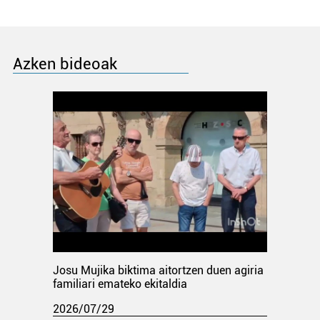
Azken bideoak
Josu Mujika biktima aitortzen duen agiria
familiari emateko ekitaldia
2026/07/29