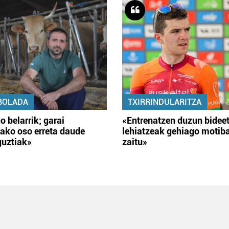
BOLADA
TXIRRINDULARITZA
o belarrik; garai
«Entrenatzen duzun bidee
ako oso erreta daude
lehiatzeak gehiago motib
guztiak»
zaitu»