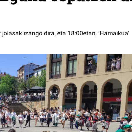
jolasak izango dira, eta 18:00etan, ‘Hamaikua’