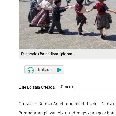
Dantzariak Barandiaran plazan.
Goierri
Lide Egizala Urteaga
Ordiziako Dantza Asteburua borobiltzeko, Dantzari
Barandiaran plazan elkartu dira goizean goiz hain