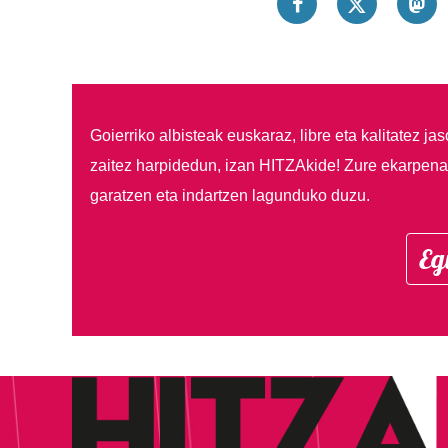
Goierriko albisteak euskaraz, libre eta kalitatez ja
zaitez harpidedun, izan HITZAkide!
Zure ekarpenar
garatzen eta indartzen lagunduko duzu.
Eg