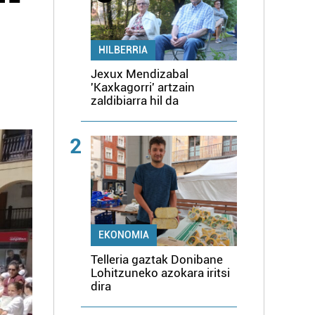
HILBERRIA
Jexux Mendizabal
'Kaxkagorri' artzain
zaldibiarra hil da
2
EKONOMIA
Telleria gaztak Donibane
Lohitzuneko azokara iritsi
dira