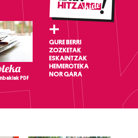
+
GURE BERRI
ZOZKETAK
ESKAINTZAK
teka
HEMEROTEKA
NOR GARA
nbakiak PDF