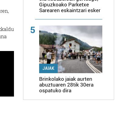
Gipuzkoako Parketxe
Sarearen eskaintzari esker
ren,
5
azkaldu
una
JAIAK
Brinkolako jaiak aurten
abuztuaren 28tik 30era
ospatuko dira