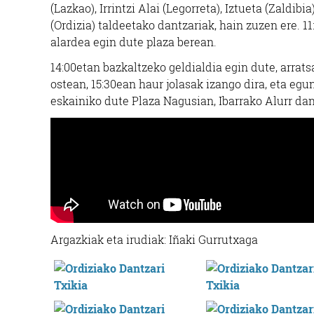
(Lazkao), Irrintzi Alai (Legorreta), Iztueta (Zaldib
(Ordizia) taldeetako dantzariak, hain zuzen ere. 1
alardea egin dute plaza berean.
14:00etan bazkaltzeko geldialdia egin dute, arrat
ostean, 15:30ean haur jolasak izango dira, eta eg
eskainiko dute Plaza Nagusian, Ibarrako Alurr dan
Argazkiak eta irudiak: Iñaki Gurrutxaga