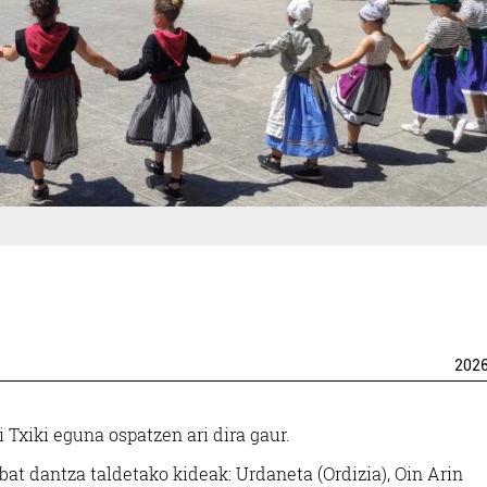
202
 Txiki eguna ospatzen ari dira gaur.
bat dantza taldetako kideak: Urdaneta (Ordizia), Oin Arin