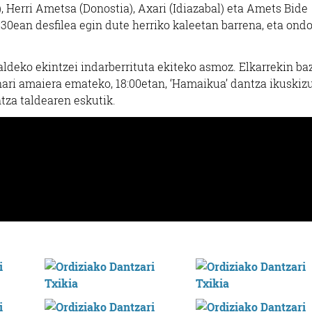
ia), Herri Ametsa (Donostia), Axari (Idiazabal) eta Amets Bide
1:30ean desfilea egin dute herriko kaleetan barrena, eta ondo
saldeko ekintzei indarberrituta ekiteko asmoz. Elkarrekin b
unari amaiera emateko, 18:00etan, ‘Hamaikua’ dantza ikuskiz
tza taldearen eskutik.