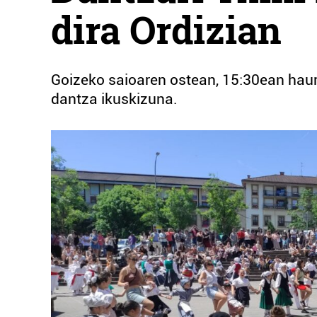
dira Ordizian
Goizeko saioaren ostean, 15:30ean haur 
dantza ikuskizuna.