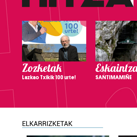
Zozketak
Eskaintz
Lazkao Txikik 100 urte!
SANTIMAMIÑE
ELKARRIZKETAK