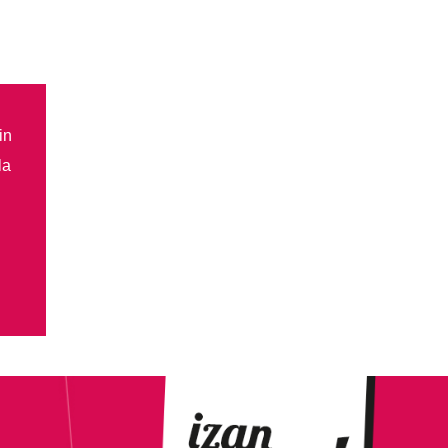
in
la