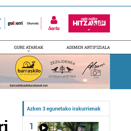
Sartu
GURE ATARIAK
ADIMEN ARTIFIZIALA
Azken 3 egunetako irakurrienak
ri
1