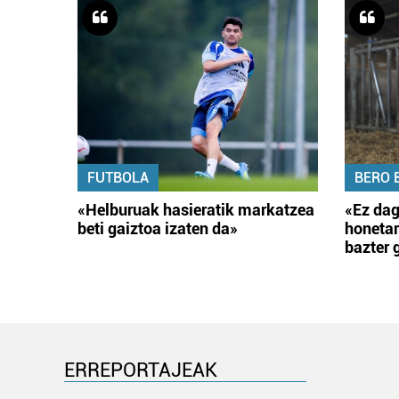
FUTBOLA
BERO 
«Helburuak hasieratik markatzea
«Ez dag
beti gaiztoa izaten da»
honetar
bazter 
ERREPORTAJEAK