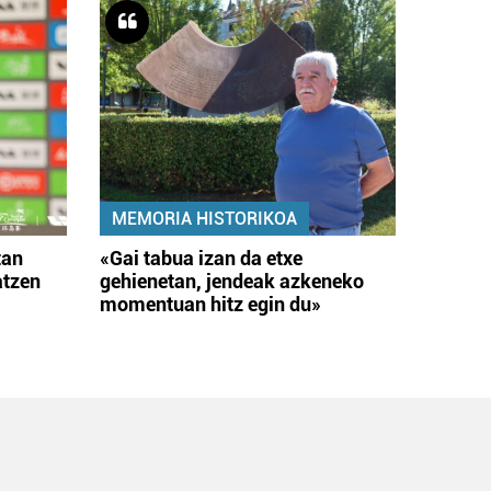
MEMORIA HISTORIKOA
tan
«Gai tabua izan da etxe
atzen
gehienetan, jendeak azkeneko
momentuan hitz egin du»