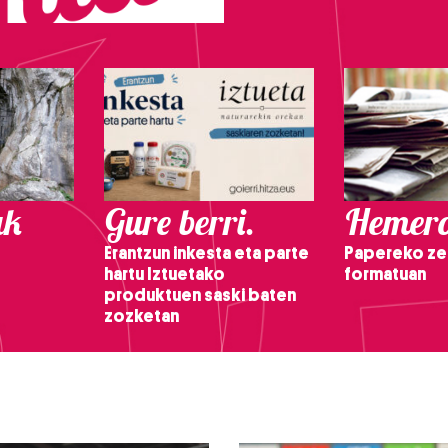
ak
Gure berri.
Hemero
Erantzun inkesta eta parte
Papereko ze
hartu Iztuetako
formatuan
produktuen saski baten
zozketan