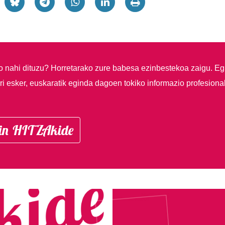
so nahi dituzu?
Horretarako zure babesa ezinbestekoa zaigu. Eg
i esker, euskaratik eginda dagoen tokiko informazio profesiona
in HITZAkide