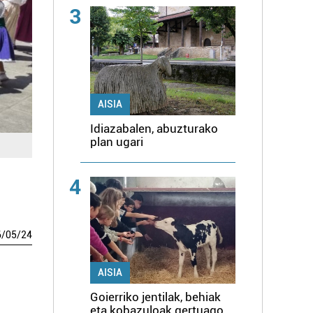
3
AISIA
Idiazabalen, abuzturako
plan ugari
4
6
/
05
/
24
AISIA
Goierriko jentilak, behiak
eta kobazuloak gertuago,