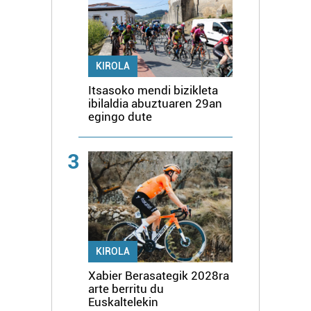
KIROLA
Itsasoko mendi bizikleta
ibilaldia abuztuaren 29an
egingo dute
3
KIROLA
Xabier Berasategik 2028ra
arte berritu du
Euskaltelekin