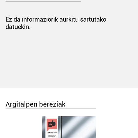
Ez da informaziorik aurkitu sartutako
datuekin.
Argitalpen bereziak