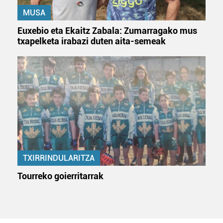
MUSA
Euxebio eta Ekaitz Zabala: Zumarragako mus
txapelketa irabazi duten aita-semeak
TXIRRINDULARITZA
Tourreko goierritarrak