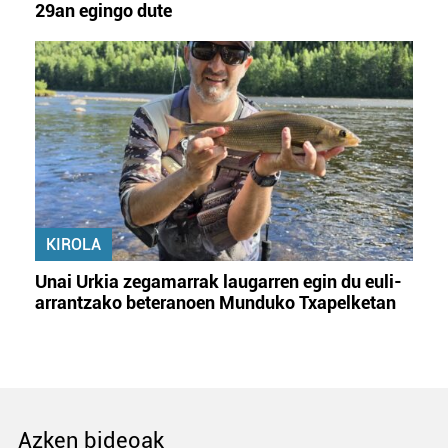
29an egingo dute
KIROLA
Unai Urkia zegamarrak laugarren egin du euli-
arrantzako beteranoen Munduko Txapelketan
Azken bideoak