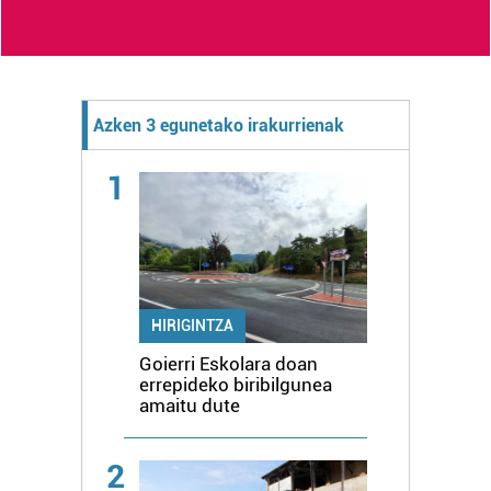
Azken 3 egunetako irakurrienak
1
HIRIGINTZA
Goierri Eskolara doan
errepideko biribilgunea
amaitu dute
2