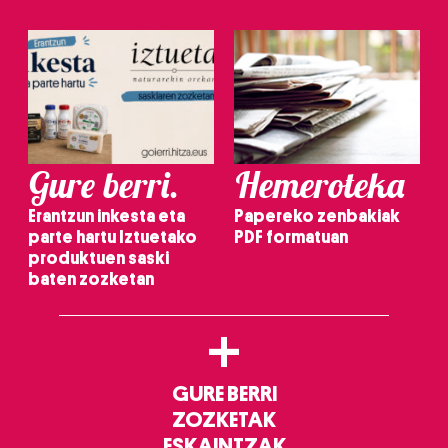
Gure berri.
Hemeroteka
Erantzun inkesta eta
Papereko zenbakiak
parte hartu Iztuetako
PDF formatuan
produktuen saski
baten zozketan
+
GURE BERRI
ZOZKETAK
ESKAINTZAK