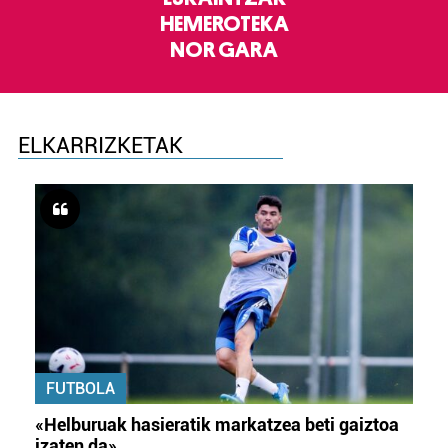
HEMEROTEKA
NOR GARA
ELKARRIZKETAK
FUTBOLA
«Helburuak hasieratik markatzea beti gaiztoa
izaten da»