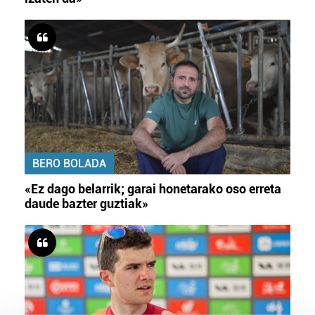
BERO BOLADA
«Ez dago belarrik; garai honetarako oso erreta
daude bazter guztiak»