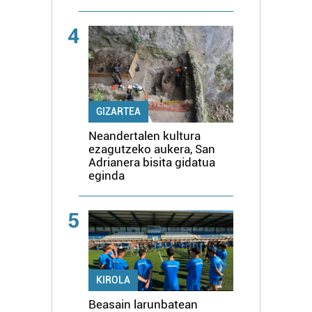
4
GIZARTEA
Neandertalen kultura
ezagutzeko aukera, San
Adrianera bisita gidatua
eginda
5
KIROLA
Beasain larunbatean