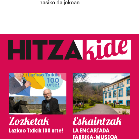
hasiko da jokoan
Zozketak
Eskaintzak
Lazkao Txikik 100 urte!
LA ENCARTADA
FABRIKA-MUSEOA