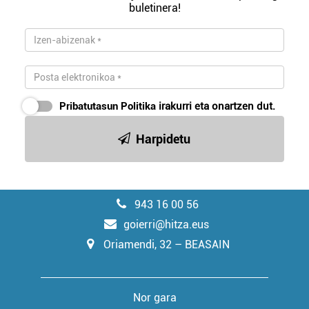
buletinera!
Pribatutasun Politika
irakurri eta onartzen dut.
Harpidetu
943 16 00 56
goierri@hitza.eus
Oriamendi, 32 – BEASAIN
Nor gara