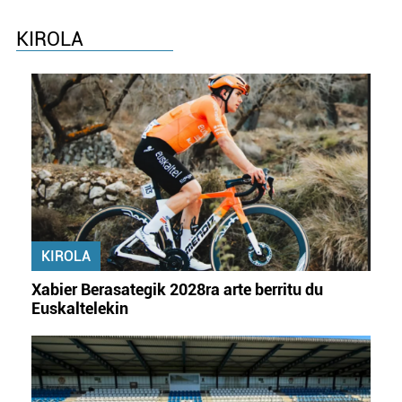
KIROLA
KIROLA
Xabier Berasategik 2028ra arte berritu du
Euskaltelekin