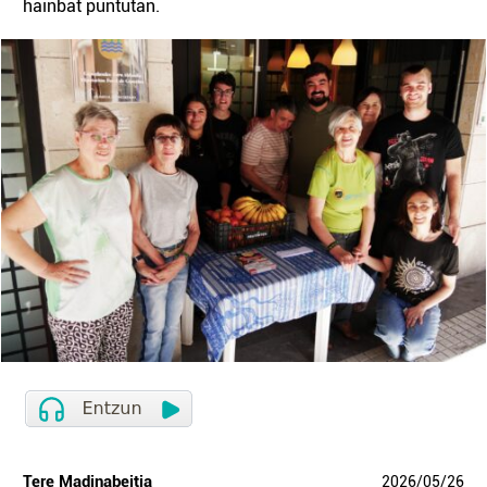
hainbat puntutan.
Tere Madinabeitia
2026
/
05
/
26