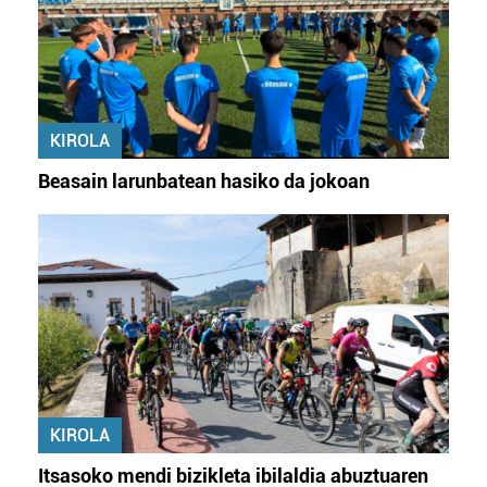
KIROLA
Beasain larunbatean hasiko da jokoan
KIROLA
Itsasoko mendi bizikleta ibilaldia abuztuaren