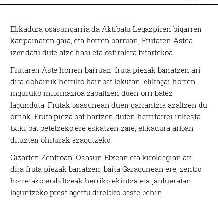
Elikadura osasungarria da Aktibatu Legazpiren bigarren
kanpainaren gaia, eta horren barruan, Frutaren Astea
izendatu dute atzo hasi eta ostiralera bitartekoa.
Frutaren Aste horren barruan, fruta piezak banatzen ari
dira dohainik herriko hainbat lekutan, elikagai horren
inguruko informazioa zabaltzen duen orri batez
lagunduta. Frutak osasunean duen garrantzia azaltzen du
orriak. Fruta pieza bat hartzen duten herritarrei inkesta
txiki bat betetzeko ere eskatzen zaie, elikadura arloan
dituzten ohiturak ezagutzeko.
Gizarten Zentroan, Osasun Etxean eta kiroldegian ari
dira fruta piezak banatzen, baita Garagunean ere, zentro
horretako erabiltzeak herriko ekintza eta jardueratan
laguntzeko prest agertu direlako beste behin.