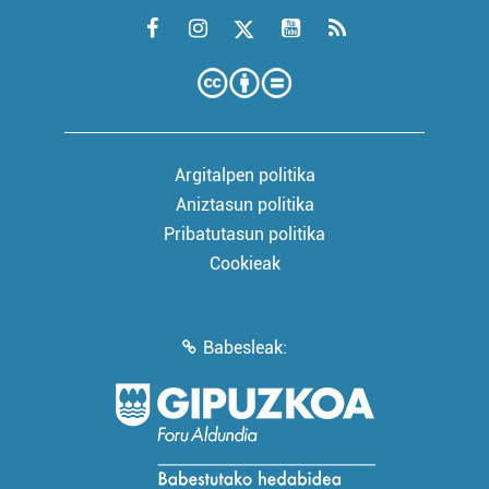
Argitalpen politika
Aniztasun politika
Pribatutasun politika
Cookieak
Babesleak: