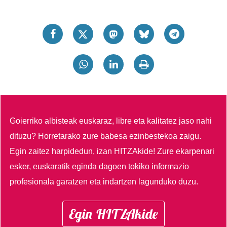
Goierriko albisteak euskaraz, libre eta kalitatez jaso nahi
dituzu?
Horretarako zure babesa ezinbestekoa zaigu.
Egin zaitez harpidedun, izan HITZAkide!
Zure ekarpenari
esker, euskaratik eginda dagoen tokiko informazio
profesionala garatzen eta indartzen lagunduko duzu.
Egin HITZAkide