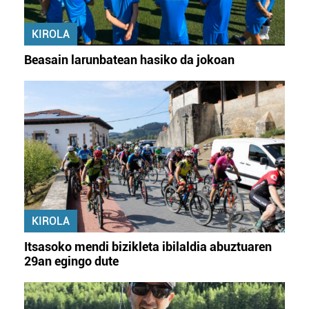
KIROLA
Beasain larunbatean hasiko da jokoan
KIROLA
Itsasoko mendi bizikleta ibilaldia abuztuaren
29an egingo dute