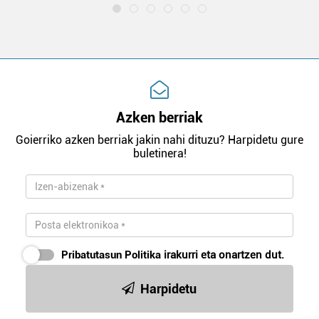
Azken berriak
Goierriko azken berriak jakin nahi dituzu? Harpidetu gure
buletinera!
Pribatutasun Politika
irakurri eta onartzen dut.
Harpidetu