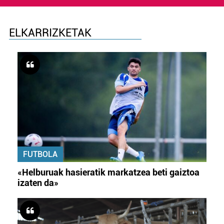
ELKARRIZKETAK
FUTBOLA
«Helburuak hasieratik markatzea beti gaiztoa
izaten da»