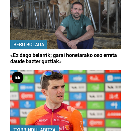
BERO BOLADA
«Ez dago belarrik; garai honetarako oso erreta
daude bazter guztiak»
TXIRRINDULARITZA