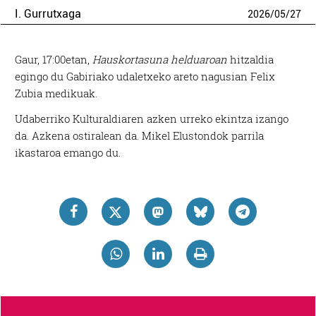
I. Gurrutxaga
2026
/
05
/
27
Gaur, 17:00etan,
Hauskortasuna helduaroan
hitzaldia
egingo du Gabiriako
udaletxeko areto nagusian Felix
Zubia medikuak.
Udaberriko Kulturaldiaren azken urreko ekintza izango
da. Azkena ostiralean da. Mikel Elustondok parrila
ikastaroa emango du.