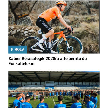
KIROLA
Xabier Berasategik 2028ra arte berritu du
Euskaltelekin