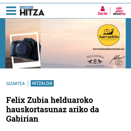
Sartu
HITZALDIA
GIZARTEA
Felix Zubia helduaroko
hauskortasunaz ariko da
Gabirian