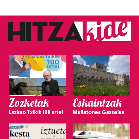
Zozketak
Eskaintzak
Lazkao Txikik 100 urte!
Muñatones Gaztelua