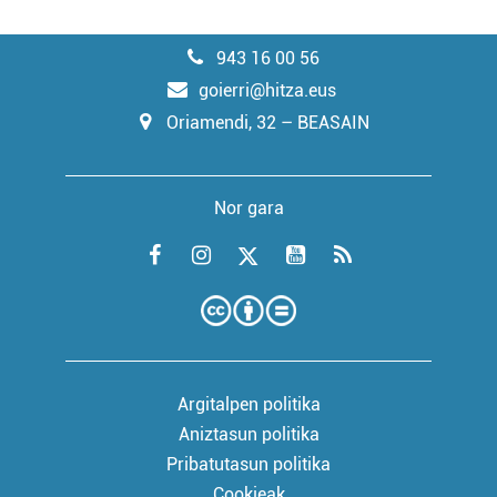
943 16 00 56
goierri@hitza.eus
Oriamendi, 32 – BEASAIN
Nor gara
Argitalpen politika
Aniztasun politika
Pribatutasun politika
Cookieak