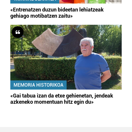
«Entrenatzen duzun bideetan lehiatzeak
gehiago motibatzen zaitu»
MEMORIA HISTORIKOA
«Gai tabua izan da etxe gehienetan, jendeak
azkeneko momentuan hitz egin du»