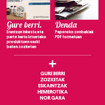
Gure berri.
Denda
Erantzun inkesta eta
Papereko zenbakiak
parte hartu Iztuetako
PDF formatuan
produktuen saski
baten zozketan
+
GURE BERRI
ZOZKETAK
ESKAINTZAK
HEMEROTEKA
NOR GARA