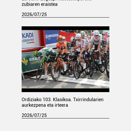
zubiaren eraistea
2026/07/25
Ordiziako 103. Klasikoa. Txirrindularien
aurkezpena eta irteera
2026/07/25