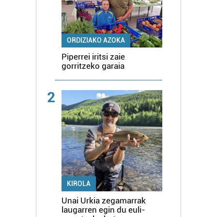
ORDIZIAKO AZOKA
Piperrei iritsi zaie
gorritzeko garaia
2
KIROLA
Unai Urkia zegamarrak
laugarren egin du euli-