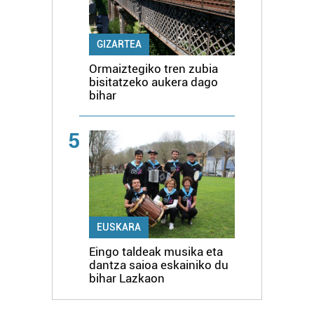
GIZARTEA
Ormaiztegiko tren zubia
bisitatzeko aukera dago
bihar
5
EUSKARA
Eingo taldeak musika eta
dantza saioa eskainiko du
bihar Lazkaon