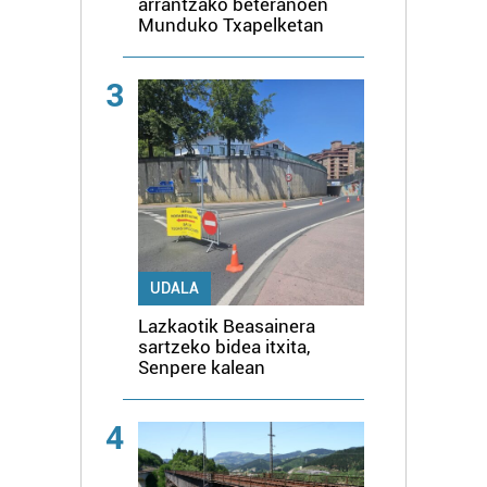
arrantzako beteranoen
Munduko Txapelketan
3
UDALA
Lazkaotik Beasainera
sartzeko bidea itxita,
Senpere kalean
4