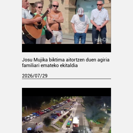
Josu Mujika biktima aitortzen duen agiria
familiari emateko ekitaldia
2026/07/29