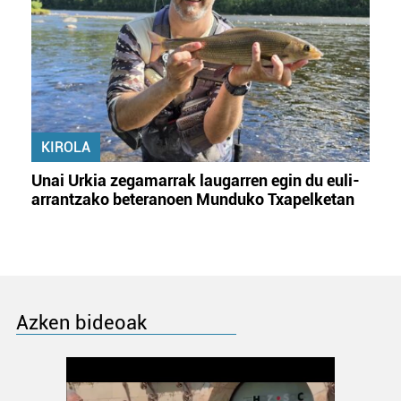
KIROLA
Unai Urkia zegamarrak laugarren egin du euli-
arrantzako beteranoen Munduko Txapelketan
Azken bideoak