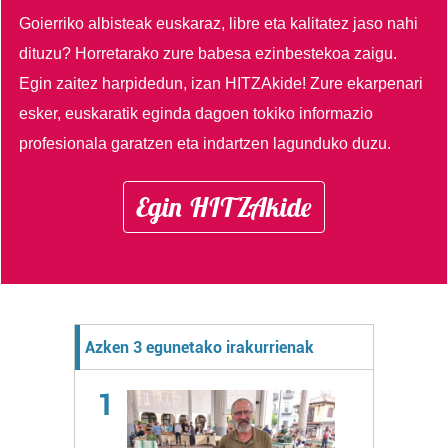
Goierriko albisteak euskaraz, libre eta kalitatez jaso nahi
dituzu?
Horretarako zure babesa ezinbestekoa zaigu.
Egin zaitez harpidedun, izan HITZAkide!
Zure ekarpenari
esker, euskaratik eginda dagoen tokiko informazio
profesionala garatzen eta indartzen lagunduko duzu.
Egin HITZAkide
Azken 3 egunetako irakurrienak
1