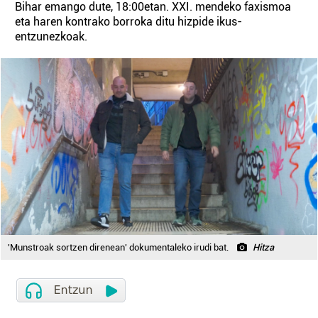
Bihar emango dute, 18:00etan. XXI. mendeko faxismoa
eta haren kontrako borroka ditu hizpide ikus-
entzunezkoak.
'Munstroak sortzen direnean' dokumentaleko irudi bat.
Hitza