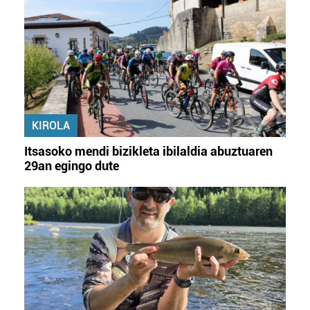
KIROLA
Itsasoko mendi bizikleta ibilaldia abuztuaren
29an egingo dute