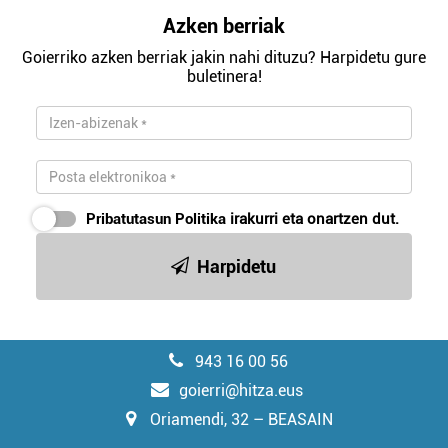
Azken berriak
Goierriko azken berriak jakin nahi dituzu? Harpidetu gure
buletinera!
Pribatutasun Politika
irakurri eta onartzen dut.
Harpidetu
943 16 00 56
goierri@hitza.eus
Oriamendi, 32 – BEASAIN