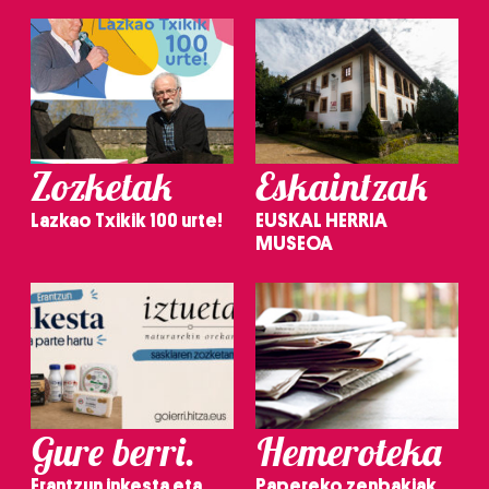
Zozketak
Eskaintzak
Lazkao Txikik 100 urte!
EUSKAL HERRIA
MUSEOA
Gure berri.
Hemeroteka
Erantzun inkesta eta
Papereko zenbakiak