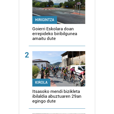
HIRIGINTZA
Goierri Eskolara doan
errepideko biribilgunea
amaitu dute
2
KIROLA
Itsasoko mendi bizikleta
ibilaldia abuztuaren 29an
egingo dute