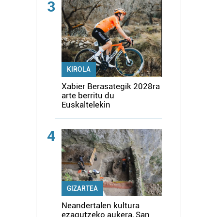
3
KIROLA
Xabier Berasategik 2028ra
arte berritu du
Euskaltelekin
4
GIZARTEA
Neandertalen kultura
ezagutzeko aukera, San