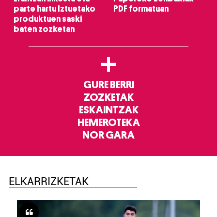
parte hartu Iztuetako
PDF formatuan
produktuen saski
baten zozketan
+
GURE BERRI
ZOZKETAK
ESKAINTZAK
HEMEROTEKA
NOR GARA
ELKARRIZKETAK