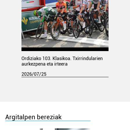
Ordiziako 103. Klasikoa. Txirrindularien
aurkezpena eta irteera
2026/07/25
Argitalpen bereziak