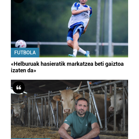
FUTBOLA
«Helburuak hasieratik markatzea beti gaiztoa
izaten da»