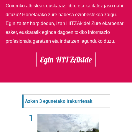
Goierriko albisteak euskaraz, libre eta kalitatez jaso nahi
dituzu?
Horretarako zure babesa ezinbestekoa zaigu.
Egin zaitez harpidedun, izan HITZAkide!
Zure ekarpenari
esker, euskaratik eginda dagoen tokiko informazio
profesionala garatzen eta indartzen lagunduko duzu.
Egin HITZAkide
Azken 3 egunetako irakurrienak
1