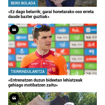
BERO BOLADA
«Ez dago belarrik; garai honetarako oso erreta
daude bazter guztiak»
TXIRRINDULARITZA
«Entrenatzen duzun bideetan lehiatzeak
gehiago motibatzen zaitu»