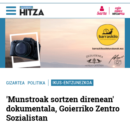
Sartu
IKUS-ENTZUNEZKOA
GIZARTEA
POLITIKA
'Munstroak sortzen direnean'
dokumentala, Goierriko Zentro
Sozialistan