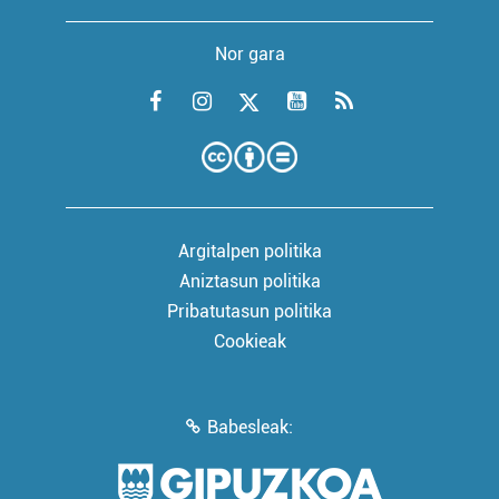
Nor gara
Argitalpen politika
Aniztasun politika
Pribatutasun politika
Cookieak
Babesleak: