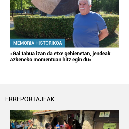
MEMORIA HISTORIKOA
«Gai tabua izan da etxe gehienetan, jendeak
azkeneko momentuan hitz egin du»
ERREPORTAJEAK