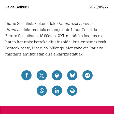
Laida Goiburu
2026
/
05
/
27
Diario Socialistak ekoitzitako
Munstroak sortzen
direnean
dokumentala emango dute bihar Goierriko
Zentro Sozialistan, 18:00etan. XXI. mendeko faxismoa eta
haren kontrako borroka ditu hizpide ikus-entzunezkoak.
Besteak beste, Madrilgo, Milango, Monzako eta Parisko
militante antifaxistak dira elkarrizketatuak.