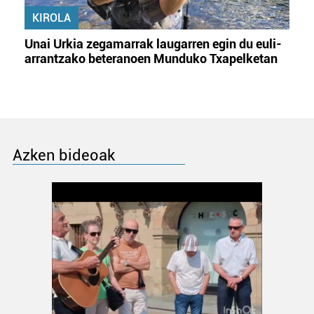
KIROLA
Unai Urkia zegamarrak laugarren egin du euli-
arrantzako beteranoen Munduko Txapelketan
Azken bideoak