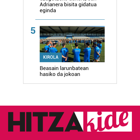
Adrianera bisita gidatua
eginda
5
KIROLA
Beasain larunbatean
hasiko da jokoan