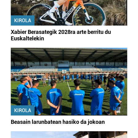
KIROLA
Xabier Berasategik 2028ra arte berritu du
Euskaltelekin
KIROLA
Beasain larunbatean hasiko da jokoan