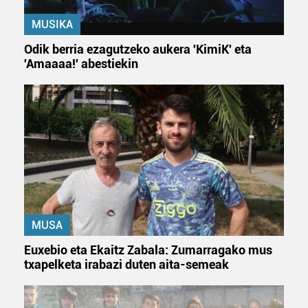
MUSIKA
Odik berria ezagutzeko aukera 'KimiK' eta
'Amaaaa!' abestiekin
MUSA
Euxebio eta Ekaitz Zabala: Zumarragako mus
txapelketa irabazi duten aita-semeak