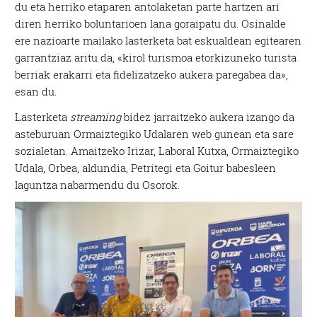
du eta herriko etaparen antolaketan parte hartzen ari
diren herriko boluntarioen lana goraipatu du. Osinalde
ere nazioarte mailako lasterketa bat eskualdean egitearen
garrantziaz aritu da, «kirol turismoa etorkizuneko turista
berriak erakarri eta fidelizatzeko aukera paregabea da»,
esan du.
Lasterketa
streaming
bidez jarraitzeko aukera izango da
asteburuan Ormaiztegiko Udalaren web gunean eta sare
sozialetan. Amaitzeko Irizar, Laboral Kutxa, Ormaiztegiko
Udala, Orbea, aldundia, Petritegi eta Goitur babesleen
laguntza nabarmendu du Osorok.