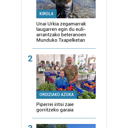
KIROLA
Unai Urkia zegamarrak
laugarren egin du euli-
arrantzako beteranoen
Munduko Txapelketan
2
ORDIZIAKO AZOKA
Piperrei iritsi zaie
gorritzeko garaia