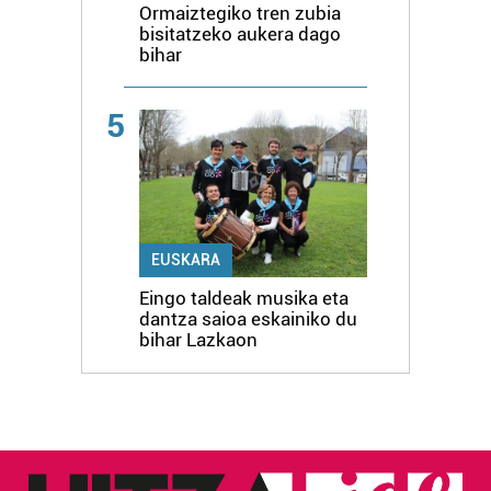
Ormaiztegiko tren zubia
bisitatzeko aukera dago
bihar
5
EUSKARA
Eingo taldeak musika eta
dantza saioa eskainiko du
bihar Lazkaon