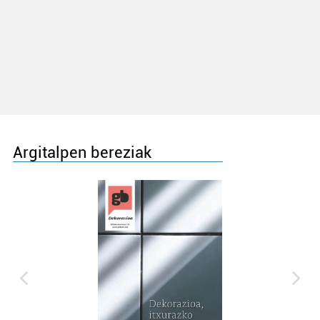
Argitalpen bereziak