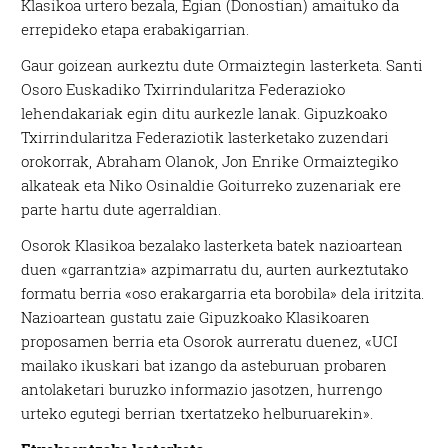
Klasikoa urtero bezala, Egian (Donostian) amaituko da
errepideko etapa erabakigarrian.
Gaur goizean aurkeztu dute Ormaiztegin lasterketa. Santi
Osoro Euskadiko Txirrindularitza Federazioko
lehendakariak egin ditu aurkezle lanak. Gipuzkoako
Txirrindularitza Federaziotik lasterketako zuzendari
orokorrak, Abraham Olanok, Jon Enrike Ormaiztegiko
alkateak eta Niko Osinaldie Goiturreko zuzenariak ere
parte hartu dute agerraldian.
Osorok Klasikoa bezalako lasterketa batek nazioartean
duen «garrantzia» azpimarratu du, aurten aurkeztutako
formatu berria «oso erakargarria eta borobila» dela iritzita.
Nazioartean gustatu zaie Gipuzkoako Klasikoaren
proposamen berria eta Osorok aurreratu duenez, «UCI
mailako ikuskari bat izango da asteburuan probaren
antolaketari buruzko informazio jasotzen, hurrengo
urteko egutegi berrian txertatzeko helburuarekin».