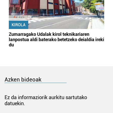
KIROLA
Zumarragako Udalak kirol teknikariaren
lanpostua aldi baterako betetzeko deialdia ireki
du
Azken bideoak
Ez da informaziorik aurkitu sartutako
datuekin.