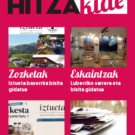
Zozketak
Eskaintzak
Iztueta baserrira bisita
Luberriko sarrera eta
gidatua
bisita gidatua