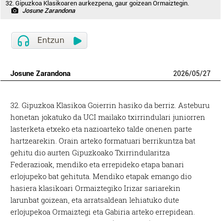
32. Gipuzkoa Klasikoaren aurkezpena, gaur goizean Ormaiztegin.
Josune Zarandona
Josune Zarandona
2026
/
05
/
27
32. Gipuzkoa Klasikoa Goierrin hasiko da berriz. Asteburu
honetan jokatuko da UCI mailako txirrindulari juniorren
lasterketa etxeko eta nazioarteko talde onenen parte
hartzearekin. Orain arteko formatuari berrikuntza bat
gehitu dio aurten Gipuzkoako Txirrindularitza
Federazioak, mendiko eta errepideko etapa banari
erlojupeko bat gehituta. Mendiko etapak emango dio
hasiera klasikoari Ormaiztegiko Irizar sariarekin
larunbat goizean, eta arratsaldean lehiatuko dute
erlojupekoa Ormaiztegi eta Gabiria arteko errepidean.