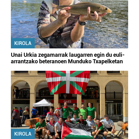
KIROLA
Unai Urkia zegamarrak laugarren egin du euli-
arrantzako beteranoen Munduko Txapelketan
KIROLA