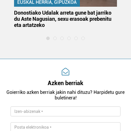
EUSKAL HERRIA, GIPUZKOA
Donostiako Udalak arreta gune bat jarriko
Ur
du Aste Nagusian, sexu erasoak prebenitu
es
eta artatzeko
lu
Azken berriak
Goierriko azken berriak jakin nahi dituzu? Harpidetu gure
buletinera!