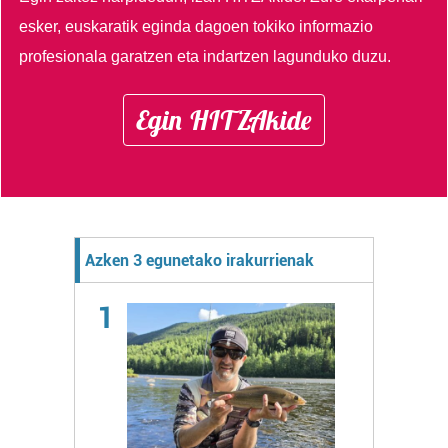
esker, euskaratik eginda dagoen tokiko informazio
profesionala garatzen eta indartzen lagunduko duzu.
Egin HITZAkide
Azken 3 egunetako irakurrienak
1