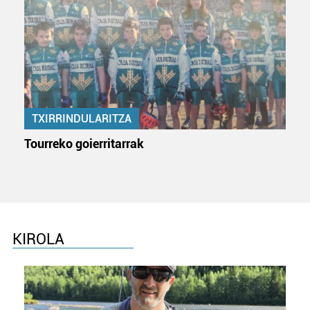
TXIRRINDULARITZA
Tourreko goierritarrak
KIROLA