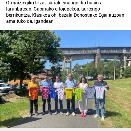
Ormaiztegiko Irizar sariak emango dio hasiera
larunbatean. Gabiriako erlojupekoa, aurtengo
berrikuntza. Klasikoa ohi bezala Donostiako Egia auzoan
amaituko da, igandean.