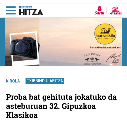
Sartu
TXIRRINDULARITZA
KIROLA
Proba bat gehituta jokatuko da
asteburuan 32. Gipuzkoa
Klasikoa