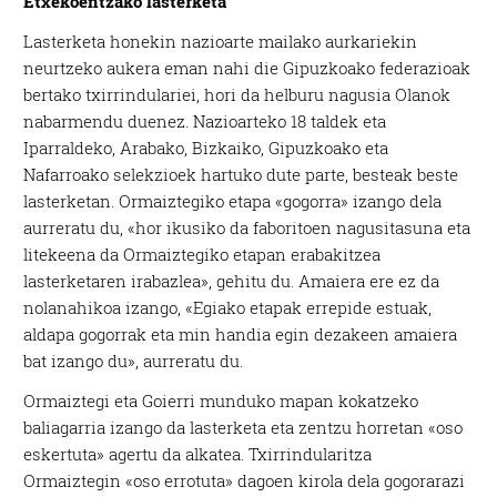
Etxekoentzako lasterketa
Lasterketa honekin nazioarte mailako aurkariekin
neurtzeko aukera eman nahi die Gipuzkoako federazioak
bertako txirrindulariei, hori da helburu nagusia Olanok
nabarmendu duenez. Nazioarteko 18 taldek eta
Iparraldeko, Arabako, Bizkaiko, Gipuzkoako eta
Nafarroako selekzioek hartuko dute parte, besteak beste
lasterketan. Ormaiztegiko etapa «gogorra» izango dela
aurreratu du, «hor ikusiko da faboritoen nagusitasuna eta
litekeena da Ormaiztegiko etapan erabakitzea
lasterketaren irabazlea», gehitu du. Amaiera ere ez da
nolanahikoa izango, «Egiako etapak errepide estuak,
aldapa gogorrak eta min handia egin dezakeen amaiera
bat izango du», aurreratu du.
Ormaiztegi eta Goierri munduko mapan kokatzeko
baliagarria izango da lasterketa eta zentzu horretan «oso
eskertuta» agertu da alkatea. Txirrindularitza
Ormaiztegin «oso errotuta» dagoen kirola dela gogorarazi