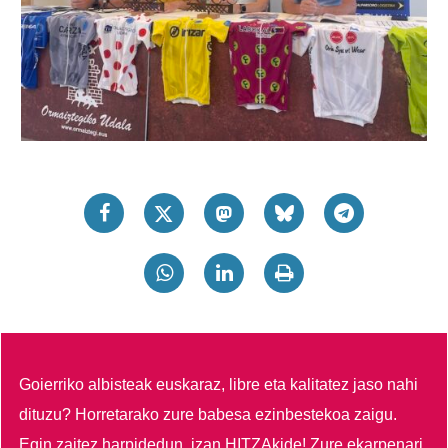
Goierriko albisteak euskaraz, libre eta kalitatez jaso nahi
dituzu?
Horretarako zure babesa ezinbestekoa zaigu.
Egin zaitez harpidedun, izan HITZAkide!
Zure ekarpenari