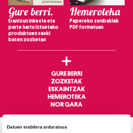
Gure berri.
Hemeroteka
Erantzun inkesta eta
Papereko zenbakiak
parte hartu Iztuetako
PDF formatuan
produktuen saski
baten zozketan
+
GURE BERRI
ZOZKETAK
ESKAINTZAK
HEMEROTEKA
NOR GARA
Datuen erabilera arduratsua
ELKARRIZKETAK