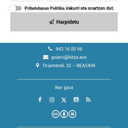
Pribatutasun Politika
irakurri eta onartzen dut.
Harpidetu
943 16 00 56
goierri@hitza.eus
Oriamendi, 32 – BEASAIN
Nor gara