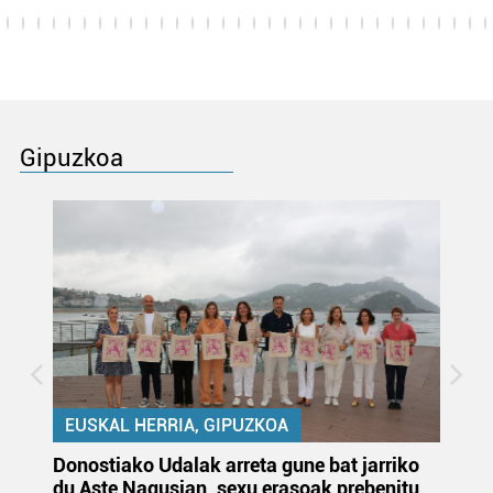
Gipuzkoa
EUSKAL HERRIA, GIPUZKOA
Donostiako Udalak arreta gune bat jarriko
Ur
du Aste Nagusian, sexu erasoak prebenitu
es