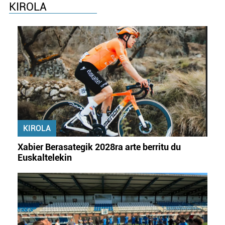
KIROLA
KIROLA
Xabier Berasategik 2028ra arte berritu du
Euskaltelekin