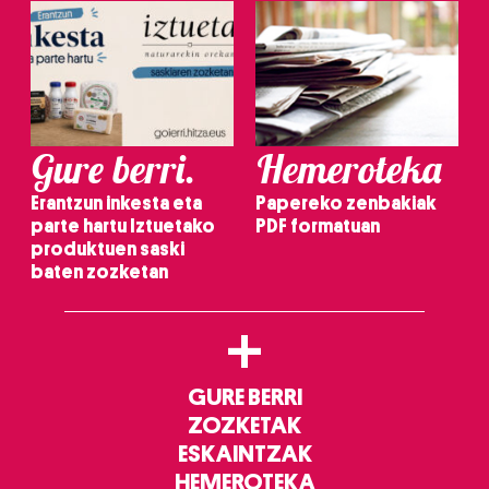
Gure berri.
Hemeroteka
Erantzun inkesta eta
Papereko zenbakiak
parte hartu Iztuetako
PDF formatuan
produktuen saski
baten zozketan
+
GURE BERRI
ZOZKETAK
ESKAINTZAK
HEMEROTEKA