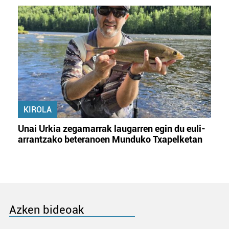
KIROLA
Unai Urkia zegamarrak laugarren egin du euli-
arrantzako beteranoen Munduko Txapelketan
Azken bideoak