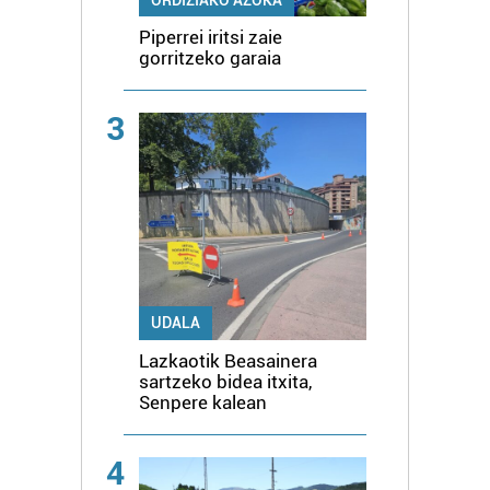
Piperrei iritsi zaie
gorritzeko garaia
3
UDALA
Lazkaotik Beasainera
sartzeko bidea itxita,
Senpere kalean
4