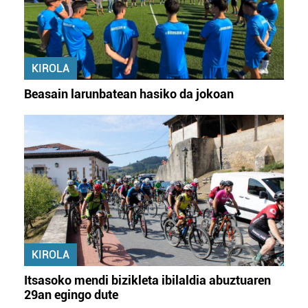
KIROLA
Beasain larunbatean hasiko da jokoan
KIROLA
Itsasoko mendi bizikleta ibilaldia abuztuaren
29an egingo dute