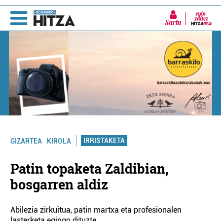
Sartu
IRRISTAKETA
GIZARTEA
KIROLA
Patin topaketa Zaldibian,
bosgarren aldiz
Abilezia zirkuitua, patin martxa eta profesionalen
lasterketa egingo dituzte.