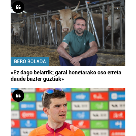
BERO BOLADA
«Ez dago belarrik; garai honetarako oso erreta
daude bazter guztiak»