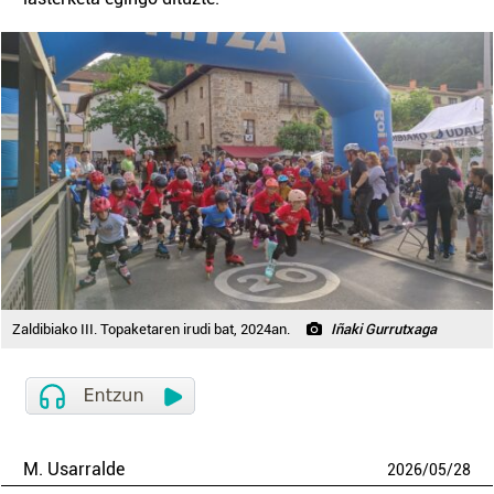
Zaldibiako III. Topaketaren irudi bat, 2024an.
Iñaki Gurrutxaga
M. Usarralde
2026
/
05
/
28