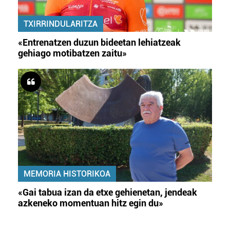
TXIRRINDULARITZA
«Entrenatzen duzun bideetan lehiatzeak
gehiago motibatzen zaitu»
MEMORIA HISTORIKOA
«Gai tabua izan da etxe gehienetan, jendeak
azkeneko momentuan hitz egin du»