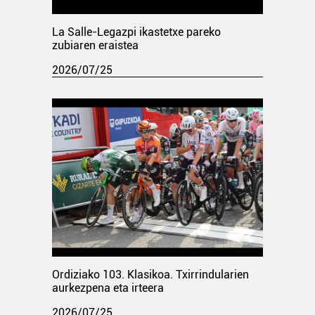
La Salle-Legazpi ikastetxe pareko
zubiaren eraistea
2026/07/25
Ordiziako 103. Klasikoa. Txirrindularien
aurkezpena eta irteera
2026/07/25