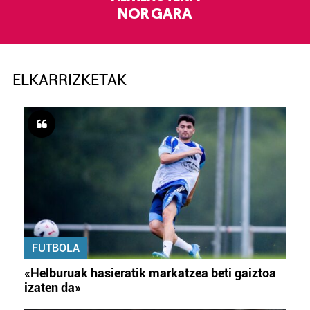
NOR GARA
ELKARRIZKETAK
FUTBOLA
«Helburuak hasieratik markatzea beti gaiztoa
izaten da»