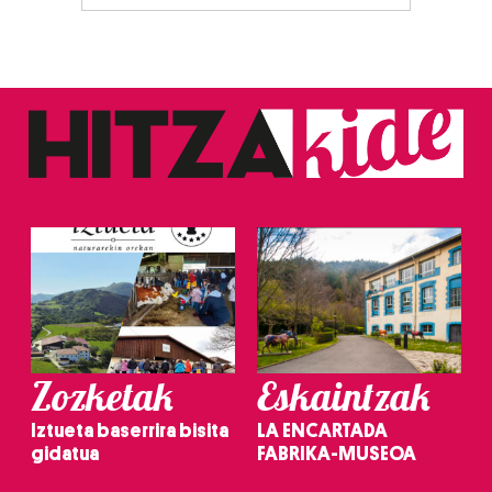
Zozketak
Eskaintzak
Iztueta baserrira bisita
LA ENCARTADA
gidatua
FABRIKA-MUSEOA