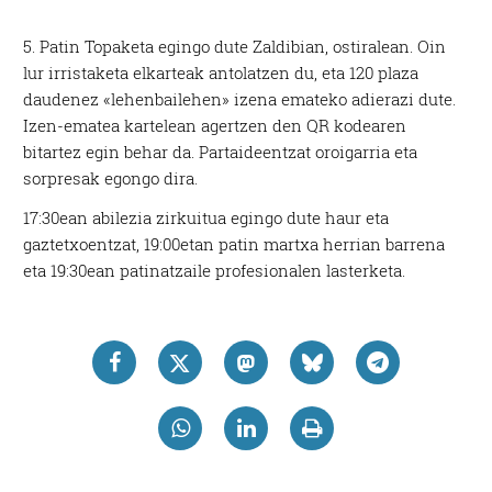
5. Patin Topaketa egingo dute Zaldibian, ostiralean. Oin
lur irristaketa elkarteak antolatzen du, eta 120 plaza
daudenez «lehenbailehen» izena emateko adierazi dute.
Izen-ematea kartelean agertzen den QR kodearen
bitartez egin behar da. Partaideentzat oroigarria eta
sorpresak egongo dira.
17:30ean abilezia zirkuitua egingo dute haur eta
gaztetxoentzat, 19:00etan patin martxa herrian barrena
eta 19:30ean patinatzaile profesionalen lasterketa.