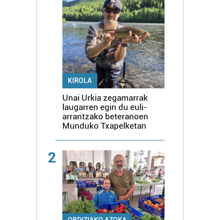
KIROLA
Unai Urkia zegamarrak
laugarren egin du euli-
arrantzako beteranoen
Munduko Txapelketan
2
ORDIZIAKO AZOKA