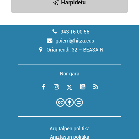
Harpidetu
943 16 00 56
goierri@hitza.eus
Oriamendi, 32 – BEASAIN
Nor gara
Argitalpen politika
Aniztasun politika