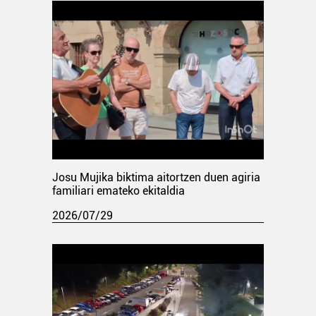
Josu Mujika biktima aitortzen duen agiria
familiari emateko ekitaldia
2026/07/29