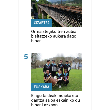
GIZARTEA
Ormaiztegiko tren zubia
bisitatzeko aukera dago
bihar
5
EUSKARA
Eingo taldeak musika eta
dantza saioa eskainiko du
bihar Lazkaon