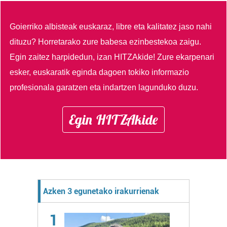
Goierriko albisteak euskaraz, libre eta kalitatez jaso nahi
dituzu?
Horretarako zure babesa ezinbestekoa zaigu.
Egin zaitez harpidedun, izan HITZAkide!
Zure ekarpenari
esker, euskaratik eginda dagoen tokiko informazio
profesionala garatzen eta indartzen lagunduko duzu.
Egin HITZAkide
Azken 3 egunetako irakurrienak
1