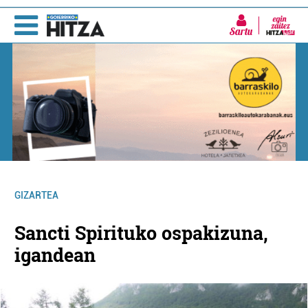
Sartu
GIZARTEA
Sancti Spirituko ospakizuna,
igandean