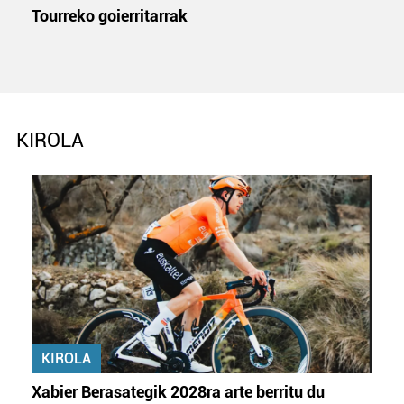
Tourreko goierritarrak
KIROLA
KIROLA
Xabier Berasategik 2028ra arte berritu du