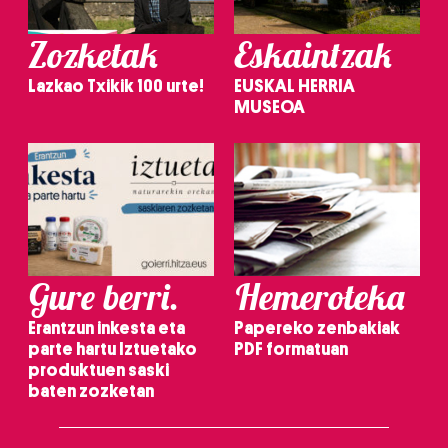
Zozketak
Eskaintzak
Lazkao Txikik 100 urte!
EUSKAL HERRIA
MUSEOA
Gure berri.
Hemeroteka
Erantzun inkesta eta
Papereko zenbakiak
parte hartu Iztuetako
PDF formatuan
produktuen saski
baten zozketan