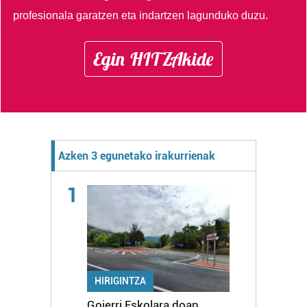
profesionala garatzen eta indartzen lagunduko duzu.
Egin HITZAkide
Azken 3 egunetako irakurrienak
1
HIRIGINTZA
Goierri Eskolara doan