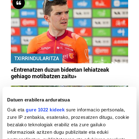
TXIRRINDULARITZA
«Entrenatzen duzun bideetan lehiatzeak
gehiago motibatzen zaitu»
Datuen erabilera arduratsua
Guk eta
gure 1022 kideek
sure informacio pertsonala,
zure IP zenbakia, esaterako, prozesatzen ditugu, cookie
bezalako teknologiak erabiliz eta zure gailuko
informazioak azitzen dugu publizitate eta eduki