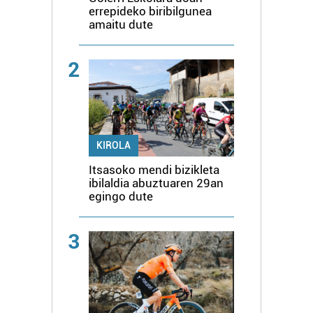
errepideko biribilgunea
amaitu dute
2
KIROLA
Itsasoko mendi bizikleta
ibilaldia abuztuaren 29an
egingo dute
3