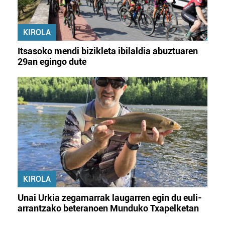
KIROLA
Itsasoko mendi bizikleta ibilaldia abuztuaren
29an egingo dute
KIROLA
Unai Urkia zegamarrak laugarren egin du euli-
arrantzako beteranoen Munduko Txapelketan