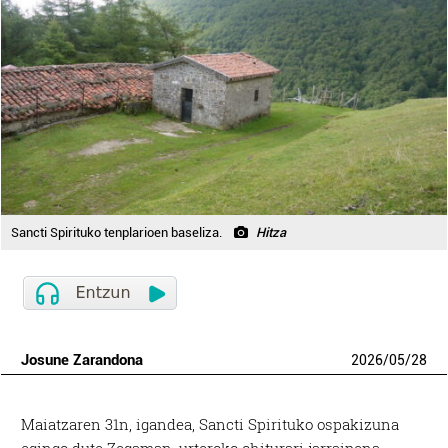
Sancti Spirituko tenplarioen baseliza.
Hitza
Josune Zarandona
2026
/
05
/
28
Maiatzaren 31n, igandea, Sancti Spirituko ospakizuna
egingo dute Zegaman, urteroko ohiturari jarraipena