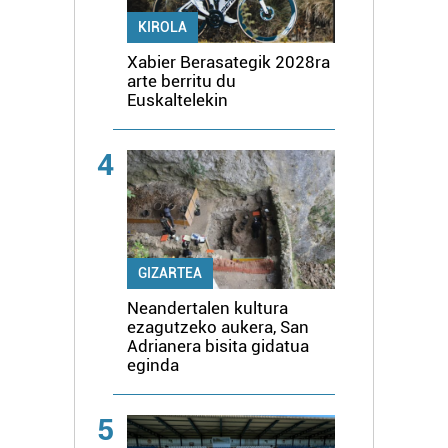
KIROLA
Xabier Berasategik 2028ra
arte berritu du
Euskaltelekin
4
GIZARTEA
Neandertalen kultura
ezagutzeko aukera, San
Adrianera bisita gidatua
eginda
5