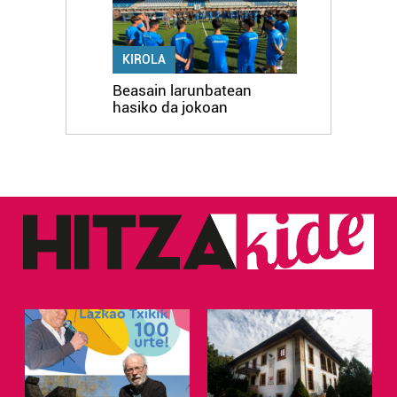
KIROLA
Beasain larunbatean
hasiko da jokoan