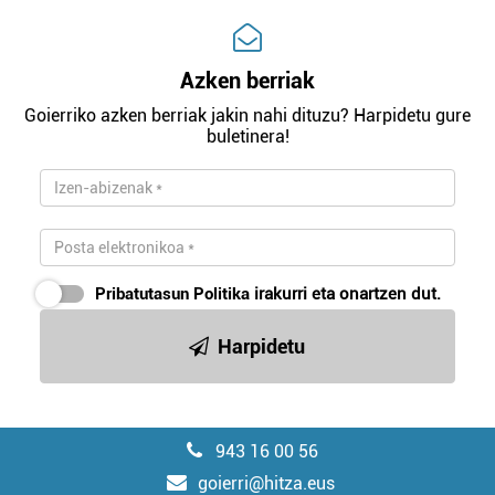
Azken berriak
Goierriko azken berriak jakin nahi dituzu? Harpidetu gure
buletinera!
Pribatutasun Politika
irakurri eta onartzen dut.
Harpidetu
943 16 00 56
goierri@hitza.eus