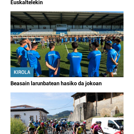
Euskaltelekin
KIROLA
Beasain larunbatean hasiko da jokoan