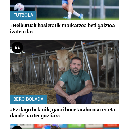
FUTBOLA
«Helburuak hasieratik markatzea beti gaiztoa
izaten da»
BERO BOLADA
«Ez dago belarrik; garai honetarako oso erreta
daude bazter guztiak»