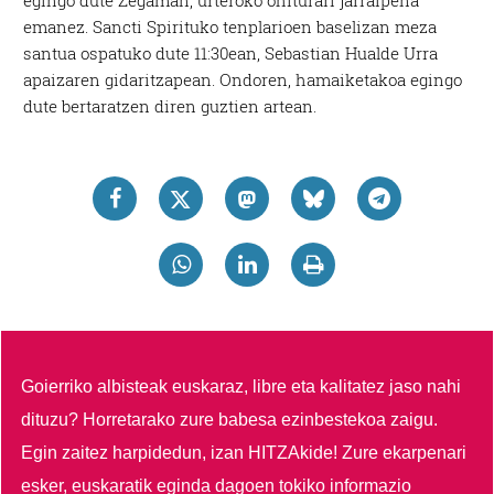
emanez. Sancti Spirituko tenplarioen baselizan meza
santua ospatuko dute 11:30ean, Sebastian Hualde Urra
apaizaren gidaritzapean. Ondoren, hamaiketakoa egingo
dute bertaratzen diren guztien artean.
Goierriko albisteak euskaraz, libre eta kalitatez jaso nahi
dituzu?
Horretarako zure babesa ezinbestekoa zaigu.
Egin zaitez harpidedun, izan HITZAkide!
Zure ekarpenari
esker, euskaratik eginda dagoen tokiko informazio