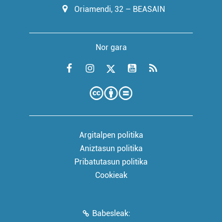
Oriamendi, 32 – BEASAIN
Nor gara
Argitalpen politika
Aniztasun politika
Pribatutasun politika
Cookieak
Babesleak: