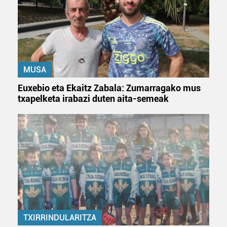
zerbitzuak hobetzeko asmoz, cookie teknologiaz
baliatzen gara. Ohar hau onartuz gero, teknologia hori
erabiltzeko baimen esplizitua ematen diguzu.
Gehiago
irakurri
MUSA
Euxebio eta Ekaitz Zabala: Zumarragako mus
txapelketa irabazi duten aita-semeak
TXIRRINDULARITZA