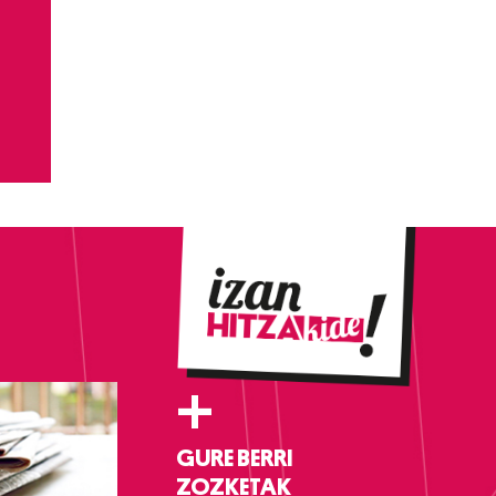
+
GURE BERRI
ZOZKETAK