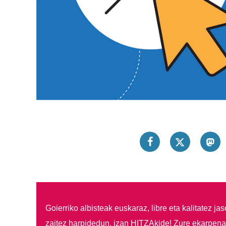
Goierriko albisteak euskaraz, libre eta kalitatez ja
zaitez harpidedun, izan HITZAkide!
Zure ekarpenar