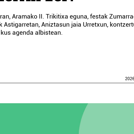
uran, Aramako II. Trikitixa eguna, festak Zumarr
 Astigarretan, Aniztasun jaia Urretxun, kontzert
 Ikus agenda albistean.
202