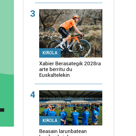
3
KIROLA
Xabier Berasategik 2028ra
arte berritu du
Euskaltelekin
4
KIROLA
Beasain larunbatean