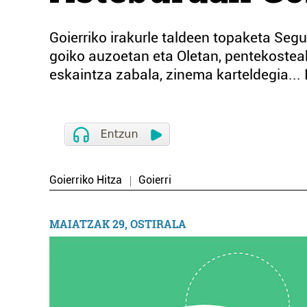
Goierriko irakurle taldeen topaketa Seg
goiko auzoetan eta Oletan, pentekosteak
eskaintza zabala, zinema karteldegia...
Goierriko Hitza
Goierri
MAIATZAK 29, OSTIRALA