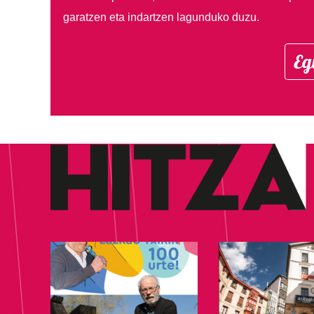
garatzen eta indartzen lagunduko duzu.
Eg