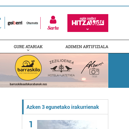
Sartu
GURE ATARIAK
ADIMEN ARTIFIZIALA
Azken 3 egunetako irakurrienak
1