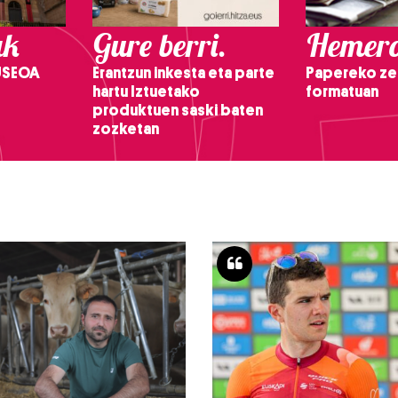
ak
Gure berri.
Hemero
USEOA
Erantzun inkesta eta parte
Papereko ze
hartu Iztuetako
formatuan
produktuen saski baten
zozketan