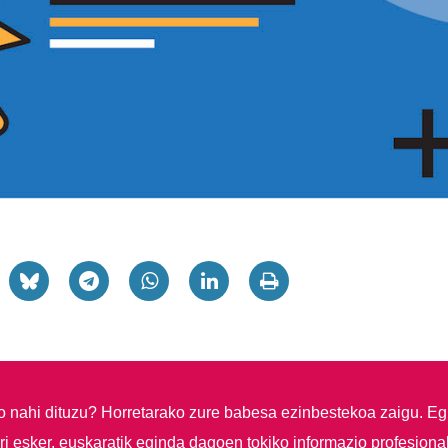
so nahi dituzu?
Horretarako zure babesa ezinbestekoa zaigu. Eg
i esker, euskaratik eginda dagoen tokiko informazio profesiona