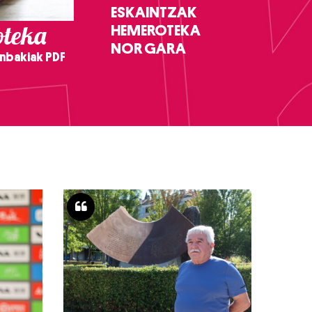
ESKAINTZAK
teka
HEMEROTEKA
NOR GARA
nbakiak PDF