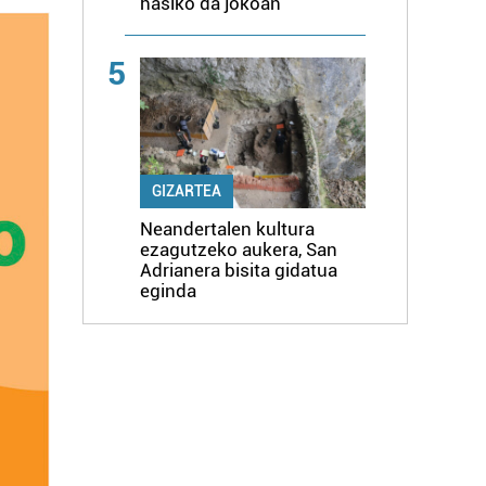
hasiko da jokoan
5
GIZARTEA
Neandertalen kultura
ezagutzeko aukera, San
Adrianera bisita gidatua
eginda