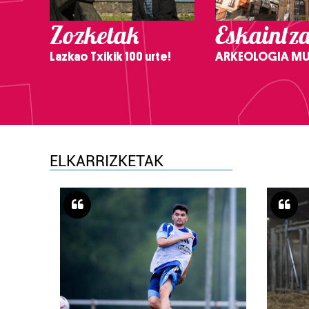
Zozketak
Eskaintz
Lazkao Txikik 100 urte!
ARKEOLOGIA M
ELKARRIZKETAK