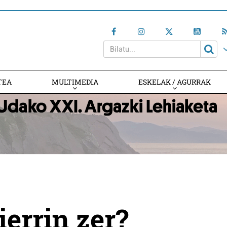
TEA
MULTIMEDIA
ESKELAK / AGURRAK
errin zer?