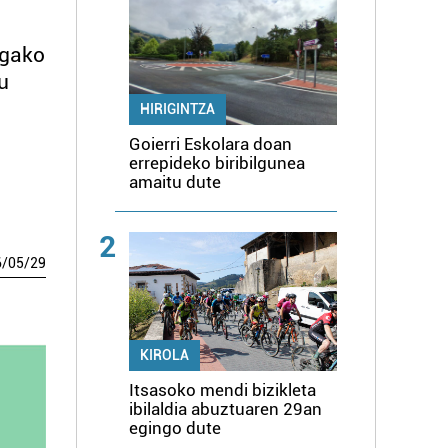
agako
u
HIRIGINTZA
Goierri Eskolara doan
errepideko biribilgunea
amaitu dute
2
6
/
05
/
29
KIROLA
Itsasoko mendi bizikleta
ibilaldia abuztuaren 29an
egingo dute