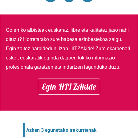
Goierriko albisteak euskaraz, libre eta kalitatez jaso nahi
dituzu?
Horretarako zure babesa ezinbestekoa zaigu.
Egin zaitez harpidedun, izan HITZAkide!
Zure ekarpenari
esker, euskaratik eginda dagoen tokiko informazio
profesionala garatzen eta indartzen lagunduko duzu.
Egin HITZAkide
Azken 3 egunetako irakurrienak