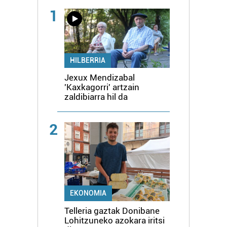
1
HILBERRIA
Jexux Mendizabal
'Kaxkagorri' artzain
zaldibiarra hil da
2
EKONOMIA
Telleria gaztak Donibane
Lohitzuneko azokara iritsi