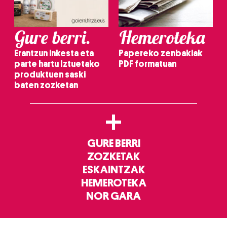
Gure berri.
Hemeroteka
Erantzun inkesta eta
Papereko zenbakiak
parte hartu Iztuetako
PDF formatuan
produktuen saski
baten zozketan
+
GURE BERRI
ZOZKETAK
ESKAINTZAK
HEMEROTEKA
NOR GARA