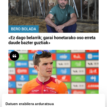
BERO BOLADA
«Ez dago belarrik; garai honetarako oso erreta
daude bazter guztiak»
TXIRRINDULARITZA
Datuen erabilera arduratsua