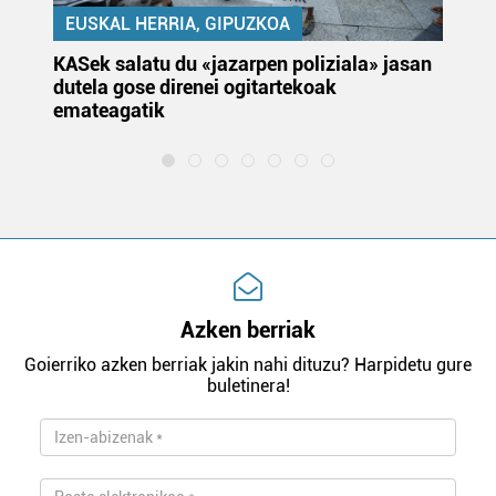
EUSKAL HERRIA, GIPUZKOA
KASek salatu du «jazarpen poliziala» jasan
Pa
dutela gose direnei ogitartekoak
da
emateagatik
«s
Azken berriak
Goierriko azken berriak jakin nahi dituzu? Harpidetu gure
buletinera!