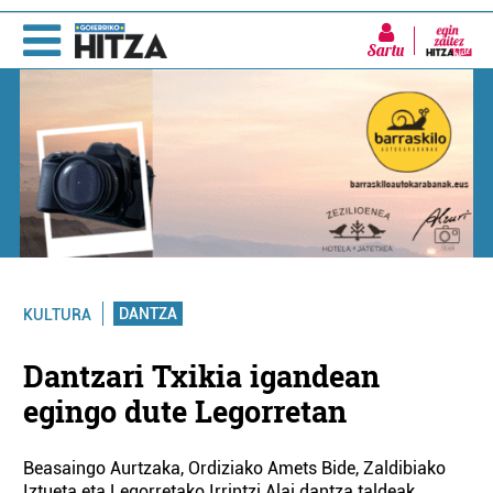
Sartu
DANTZA
KULTURA
Dantzari Txikia igandean
egingo dute Legorretan
Beasaingo Aurtzaka, Ordiziako Amets Bide, Zaldibiako
Iztueta eta Legorretako Irrintzi Alai dantza taldeak