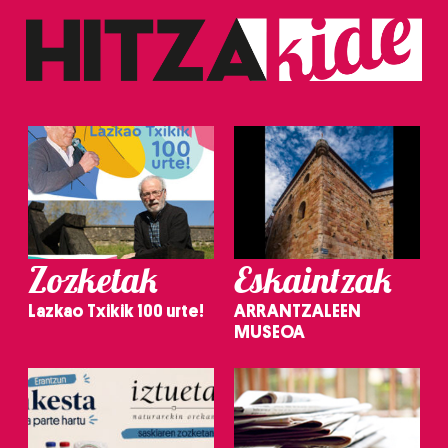
Zozketak
Eskaintzak
Lazkao Txikik 100 urte!
ARRANTZALEEN
MUSEOA