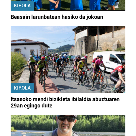
KIROLA
Beasain larunbatean hasiko da jokoan
KIROLA
Itsasoko mendi bizikleta ibilaldia abuztuaren
29an egingo dute