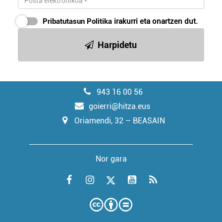
Pribatutasun Politika
irakurri eta onartzen dut.
Harpidetu
943 16 00 56
goierri@hitza.eus
Oriamendi, 32 – BEASAIN
Nor gara