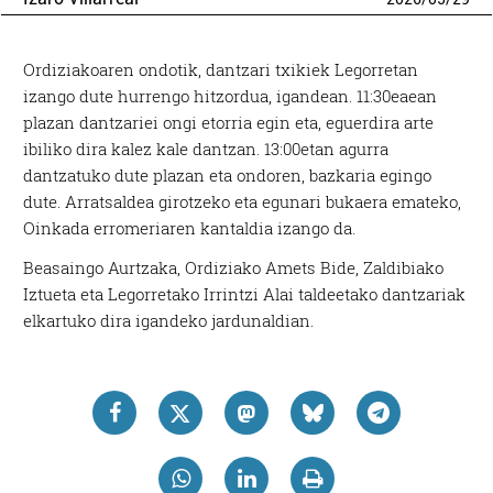
Ordiziakoaren ondotik, dantzari txikiek Legorretan
izango dute hurrengo hitzordua, igandean. 11:30eaean
plazan dantzariei ongi etorria egin eta, eguerdira arte
ibiliko dira kalez kale dantzan. 13:00etan agurra
dantzatuko dute plazan eta ondoren, bazkaria egingo
dute. Arratsaldea girotzeko eta egunari bukaera emateko,
Oinkada erromeriaren kantaldia izango da.
Beasaingo Aurtzaka, Ordiziako Amets Bide, Zaldibiako
Iztueta eta Legorretako Irrintzi Alai taldeetako dantzariak
elkartuko dira igandeko jardunaldian.