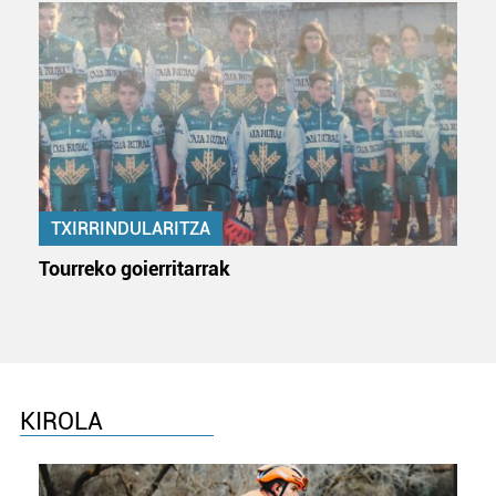
TXIRRINDULARITZA
Tourreko goierritarrak
KIROLA