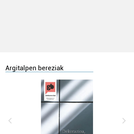
Argitalpen bereziak