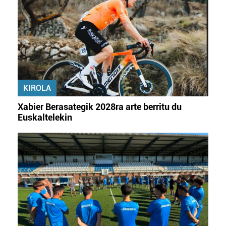
KIROLA
Xabier Berasategik 2028ra arte berritu du
Euskaltelekin