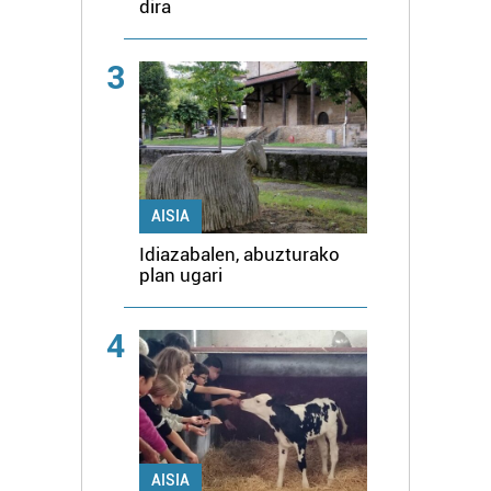
dira
3
AISIA
Idiazabalen, abuzturako
plan ugari
4
AISIA