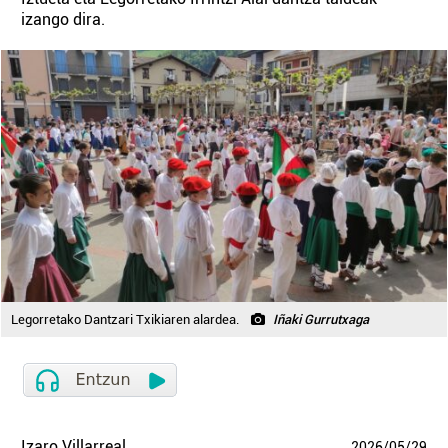
izango dira.
Legorretako Dantzari Txikiaren alardea.
Iñaki Gurrutxaga
Izaro Villarreal
2026
/
05
/
29