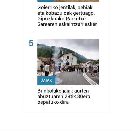
Goierriko jentilak, behiak
eta kobazuloak gertuago,
Gipuzkoako Parketxe
Sarearen eskaintzari esker
5
JAIAK
Brinkolako jaiak aurten
abuztuaren 28tik 30era
ospatuko dira