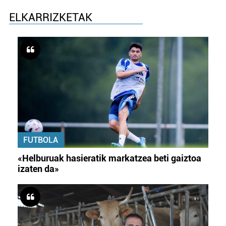
ELKARRIZKETAK
FUTBOLA
«Helburuak hasieratik markatzea beti gaiztoa
izaten da»