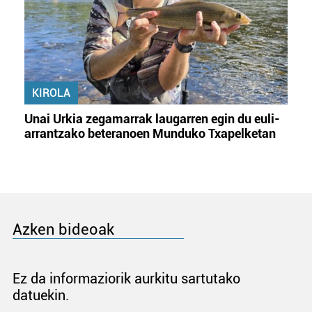
KIROLA
Unai Urkia zegamarrak laugarren egin du euli-
arrantzako beteranoen Munduko Txapelketan
Azken bideoak
Ez da informaziorik aurkitu sartutako
datuekin.