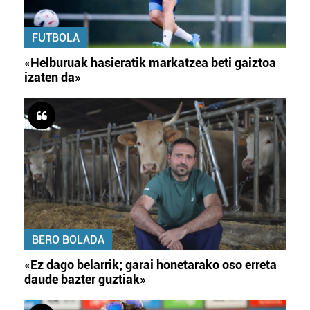
FUTBOLA
«Helburuak hasieratik markatzea beti gaiztoa
izaten da»
BERO BOLADA
«Ez dago belarrik; garai honetarako oso erreta
daude bazter guztiak»