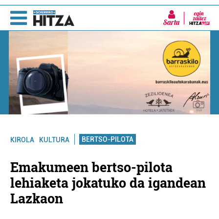
Sartu
BERTSO-PILOTA
KIROLA
KULTURA
Emakumeen bertso-pilota
lehiaketa jokatuko da igandean
Lazkaon