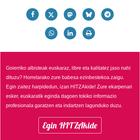
Goierriko albisteak euskaraz, libre eta kalitatez jaso nahi
dituzu?
Horretarako zure babesa ezinbestekoa zaigu.
Egin zaitez harpidedun, izan HITZAkide!
Zure ekarpenari
esker, euskaratik eginda dagoen tokiko informazio
profesionala garatzen eta indartzen lagunduko duzu.
Egin HITZAkide