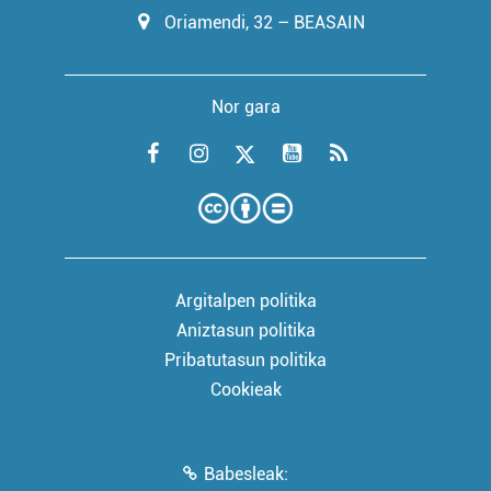
Oriamendi, 32 – BEASAIN
Nor gara
Argitalpen politika
Aniztasun politika
Pribatutasun politika
Cookieak
Babesleak: