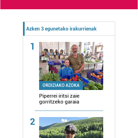
Azken 3 egunetako irakurrienak
1
ORDIZIAKO AZOKA
Piperrei iritsi zaie
gorritzeko garaia
2