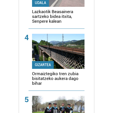
UDALA
Lazkaotik Beasainera
sartzeko bidea itxita,
Senpere kalean
4
GIZARTEA
Ormaiztegiko tren zubia
bisitatzeko aukera dago
bihar
5