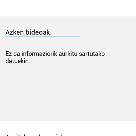
Azken bideoak
Ez da informaziorik aurkitu sartutako
datuekin.