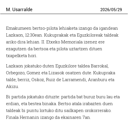
M. Usarralde
2026
/
05
/
29
Emakumeen bertso-pilota lehiaketa izango da igandean
Lazkaon, 12:30ean. Kukuprakak eta Eguzkiloreak taldeak
ariko dira lehian. II. Etxeko Memoriala izenez ere
ezagutzen da bertsoa eta pilota uztartzen dituen
txapelketa hori.
Lazkaon jokatuko duten Eguzkilore taldea Barrokal,
Orbegozo, Gomez eta Lizasok osatzen dute. Kukupraka
talde, berriz, Oskoz, Ruiz de Larramendi, Aranburu eta
Akizu.
Bi partida jokatuko dituzte: partida bat buruz buru lau eta
erdian, eta bestea binaka. Bertso atala irabazten duen
taldeak bi puntu lortuko ditu sailkapen orokorrerako.
Finala Hernanin izango da ekainaren 7an.