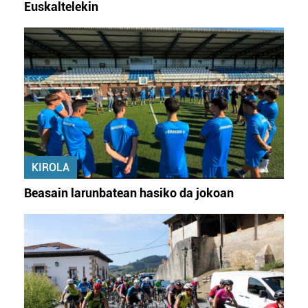
Euskaltelekin
KIROLA
Beasain larunbatean hasiko da jokoan