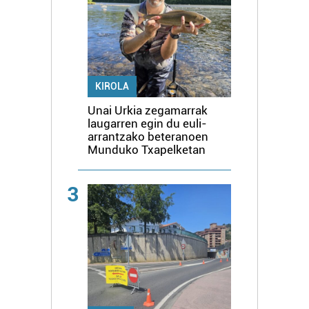
KIROLA
Unai Urkia zegamarrak
laugarren egin du euli-
arrantzako beteranoen
Munduko Txapelketan
3