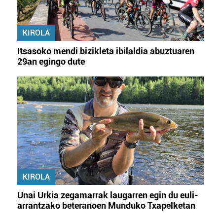
KIROLA
Itsasoko mendi bizikleta ibilaldia abuztuaren
29an egingo dute
KIROLA
Unai Urkia zegamarrak laugarren egin du euli-
arrantzako beteranoen Munduko Txapelketan