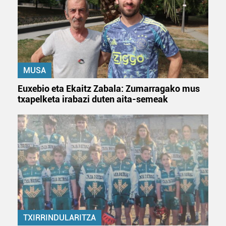
MUSA
Euxebio eta Ekaitz Zabala: Zumarragako mus
txapelketa irabazi duten aita-semeak
TXIRRINDULARITZA