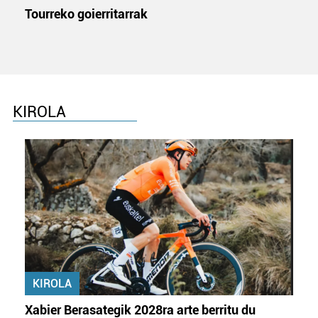
Tourreko goierritarrak
KIROLA
KIROLA
Xabier Berasategik 2028ra arte berritu du