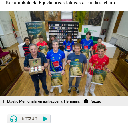
Kukuprakak eta Eguzkiloreak taldeak ariko dira lehian.
II. Etxeko Memorialaren aurkezpena, Hernanin.
Hitzan