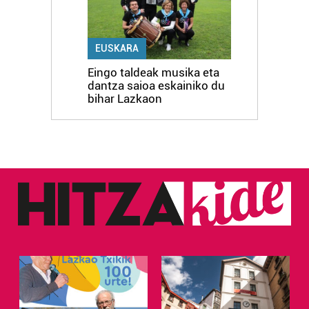
EUSKARA
Eingo taldeak musika eta
dantza saioa eskainiko du
bihar Lazkaon