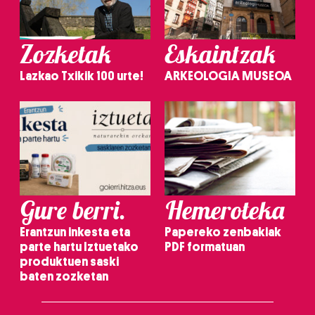
Zozketak
Eskaintzak
Lazkao Txikik 100 urte!
ARKEOLOGIA MUSEOA
Gure berri.
Hemeroteka
Erantzun inkesta eta
Papereko zenbakiak
parte hartu Iztuetako
PDF formatuan
produktuen saski
baten zozketan