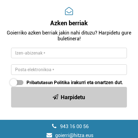
Azken berriak
Goierriko azken berriak jakin nahi dituzu? Harpidetu gure
buletinera!
Pribatutasun Politika
irakurri eta onartzen dut.
Harpidetu
943 16 00 56
goierri@hitza.eus