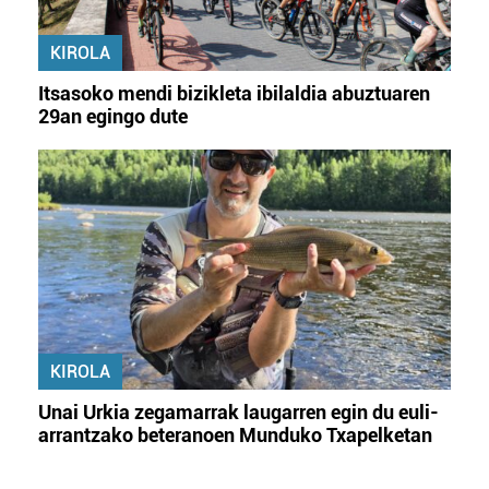
KIROLA
Itsasoko mendi bizikleta ibilaldia abuztuaren
29an egingo dute
KIROLA
Unai Urkia zegamarrak laugarren egin du euli-
arrantzako beteranoen Munduko Txapelketan