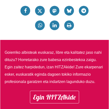
Goierriko albisteak euskaraz, libre eta kalitatez jaso nahi
dituzu?
Horretarako zure babesa ezinbestekoa zaigu.
Egin zaitez harpidedun, izan HITZAkide!
Zure ekarpenari
esker, euskaratik eginda dagoen tokiko informazio
profesionala garatzen eta indartzen lagunduko duzu.
Egin HITZAkide