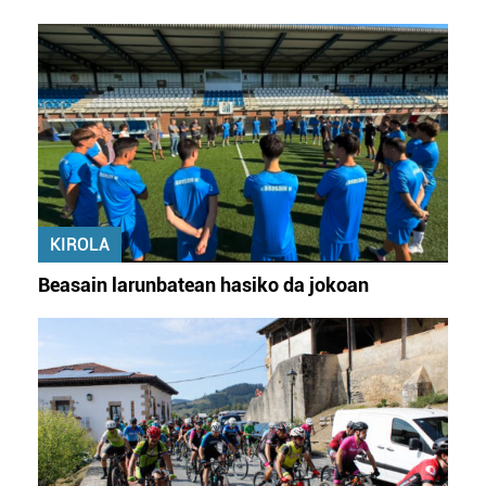
KIROLA
Beasain larunbatean hasiko da jokoan