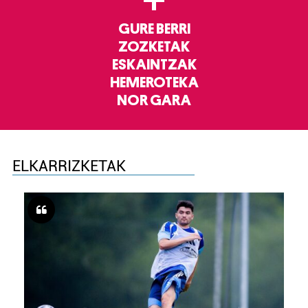
+
GURE BERRI
ZOZKETAK
ESKAINTZAK
HEMEROTEKA
NOR GARA
ELKARRIZKETAK