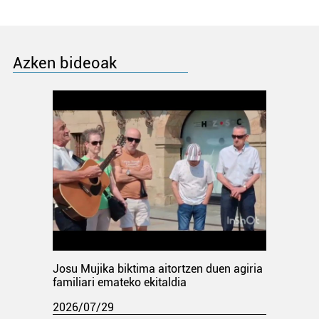
Azken bideoak
Josu Mujika biktima aitortzen duen agiria
familiari emateko ekitaldia
2026/07/29