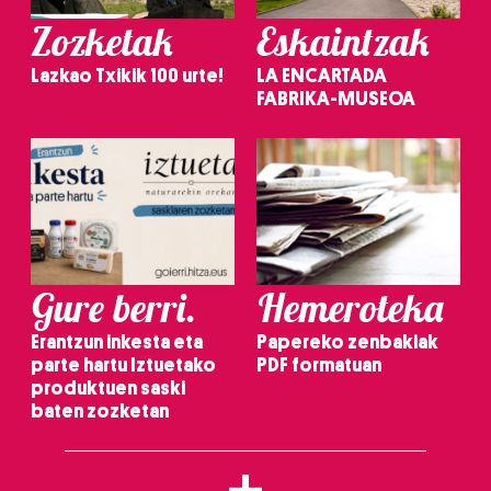
Zozketak
Eskaintzak
Lazkao Txikik 100 urte!
LA ENCARTADA
FABRIKA-MUSEOA
Gure berri.
Hemeroteka
Erantzun inkesta eta
Papereko zenbakiak
parte hartu Iztuetako
PDF formatuan
produktuen saski
baten zozketan