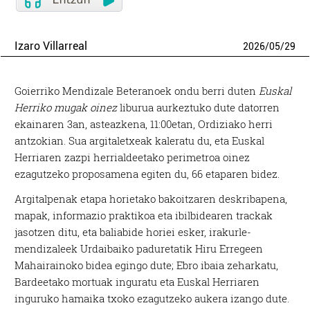
Izaro Villarreal
2026
/
05
/
29
Goierriko Mendizale Beteranoek ondu berri duten
Euskal
Herriko mugak oinez
liburua aurkeztuko dute datorren
ekainaren 3an, asteazkena, 11:00etan, Ordiziako herri
antzokian. Sua argitaletxeak kaleratu du, eta Euskal
Herriaren zazpi herrialdeetako perimetroa oinez
ezagutzeko proposamena egiten du, 66 etaparen bidez.
Argitalpenak etapa horietako bakoitzaren deskribapena,
mapak, informazio praktikoa eta ibilbidearen trackak
jasotzen ditu, eta baliabide horiei esker, irakurle-
mendizaleek Urdaibaiko paduretatik Hiru Erregeen
Mahairainoko bidea egingo dute; Ebro ibaia zeharkatu,
Bardeetako mortuak inguratu eta Euskal Herriaren
inguruko hamaika txoko ezagutzeko aukera izango dute.