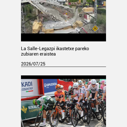
La Salle-Legazpi ikastetxe pareko
zubiaren eraistea
2026/07/25