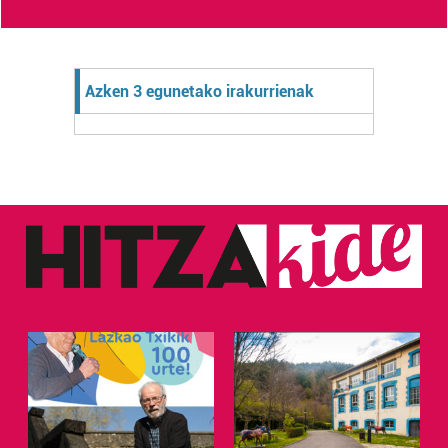
Azken 3 egunetako irakurrienak