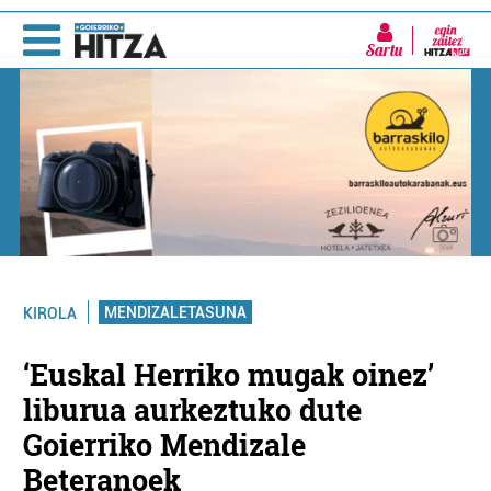
Sartu
MENDIZALETASUNA
KIROLA
‘Euskal Herriko mugak oinez’
liburua aurkeztuko dute
Goierriko Mendizale
Beteranoek