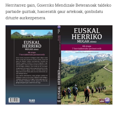
Herritarrez gain, Goierriko Mendizale Beteranoak taldeko
partaide guztiak, hasieratik gaur artekoak, gonbidatu
dituzte aurkezpenera.