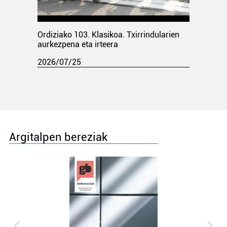
Ordiziako 103. Klasikoa. Txirrindularien
aurkezpena eta irteera
2026/07/25
Argitalpen bereziak