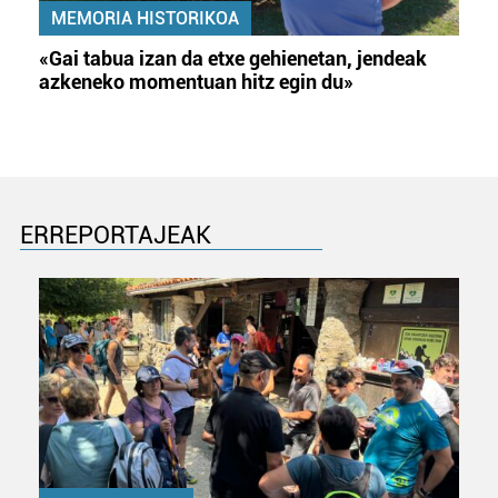
MEMORIA HISTORIKOA
«Gai tabua izan da etxe gehienetan, jendeak
azkeneko momentuan hitz egin du»
ERREPORTAJEAK