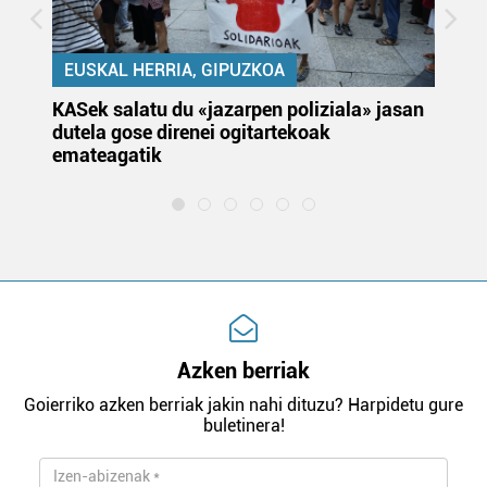
EUSKAL HERRIA, GIPUZKOA
KASek salatu du «jazarpen poliziala» jasan
Pa
dutela gose direnei ogitartekoak
da
emateagatik
«s
Azken berriak
Goierriko azken berriak jakin nahi dituzu? Harpidetu gure
buletinera!