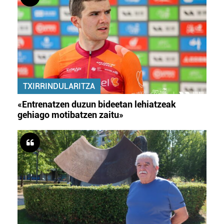
TXIRRINDULARITZA
«Entrenatzen duzun bideetan lehiatzeak
gehiago motibatzen zaitu»