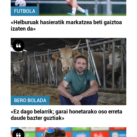
FUTBOLA
«Helburuak hasieratik markatzea beti gaiztoa
izaten da»
BERO BOLADA
«Ez dago belarrik; garai honetarako oso erreta
daude bazter guztiak»