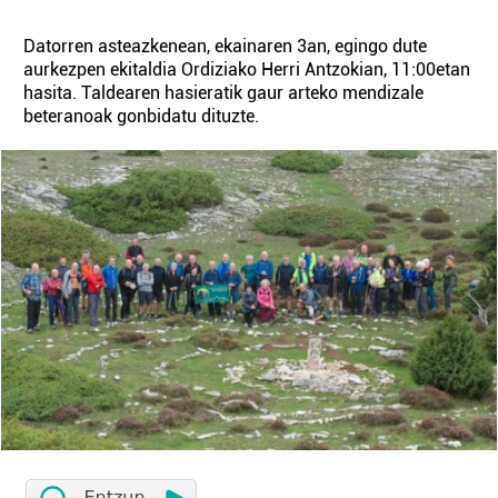
Datorren asteazkenean, ekainaren 3an, egingo dute
aurkezpen ekitaldia Ordiziako Herri Antzokian, 11:00etan
hasita. Taldearen hasieratik gaur arteko mendizale
beteranoak gonbidatu dituzte.