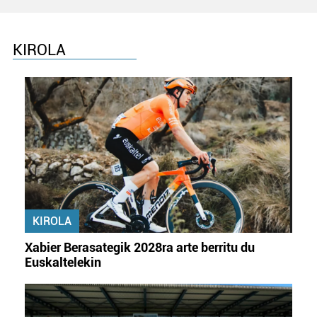
KIROLA
KIROLA
Xabier Berasategik 2028ra arte berritu du
Euskaltelekin