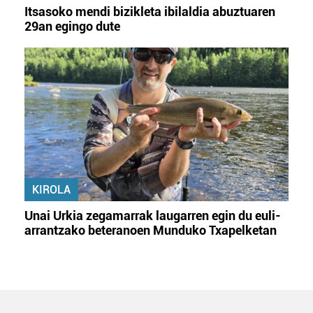
Itsasoko mendi bizikleta ibilaldia abuztuaren
29an egingo dute
KIROLA
Unai Urkia zegamarrak laugarren egin du euli-
arrantzako beteranoen Munduko Txapelketan