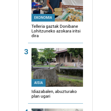
EKONOMIA
Telleria gaztak Donibane
Lohitzuneko azokara iritsi
dira
3
AISIA
Idiazabalen, abuzturako
plan ugari