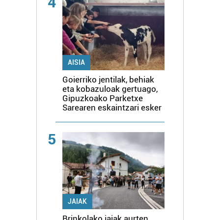
4
AISIA
Goierriko jentilak, behiak
eta kobazuloak gertuago,
Gipuzkoako Parketxe
Sarearen eskaintzari esker
5
JAIAK
Brinkolako jaiak aurten