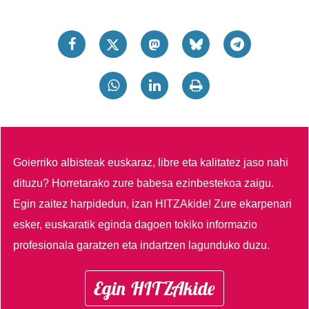
Goierriko albisteak euskaraz, libre eta kalitatez jaso nahi
dituzu?
Horretarako zure babesa ezinbestekoa zaigu.
Egin zaitez harpidedun, izan HITZAkide!
Zure ekarpenari
esker, euskaratik eginda dagoen tokiko informazio
profesionala garatzen eta indartzen lagunduko duzu.
Egin HITZAkide