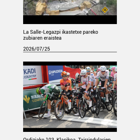
La Salle-Legazpi ikastetxe pareko
zubiaren eraistea
2026/07/25
Ordiziako 103. Klasikoa. Txirrindularien