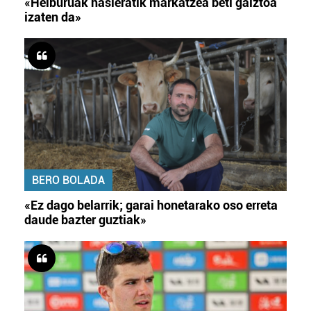
«Helburuak hasieratik markatzea beti gaiztoa
izaten da»
BERO BOLADA
«Ez dago belarrik; garai honetarako oso erreta
daude bazter guztiak»