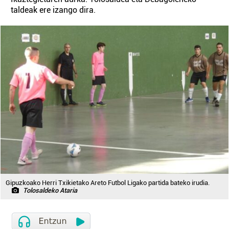
taldeak ere izango dira.
Gipuzkoako Herri Txikietako Areto Futbol Ligako partida bateko irudia.
Tolosaldeko Ataria