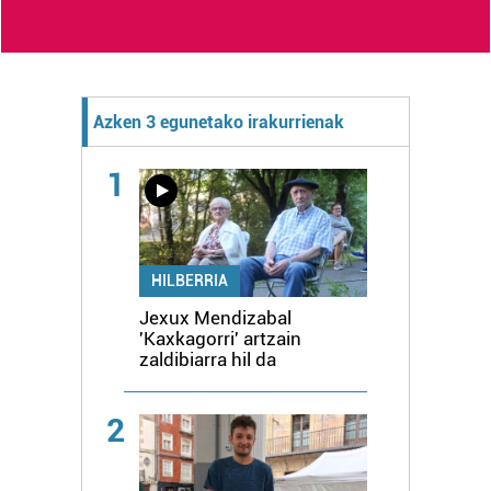
Azken 3 egunetako irakurrienak
1
HILBERRIA
Jexux Mendizabal
'Kaxkagorri' artzain
zaldibiarra hil da
2