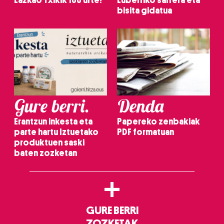
Lazkao Txikik 100 urte!
Luberriko sarrera eta
bisita gidatua
Gure berri.
Denda
Erantzun inkesta eta
Papereko zenbakiak
parte hartu Iztuetako
PDF formatuan
produktuen saski
baten zozketan
+
GURE BERRI
ZOZKETAK