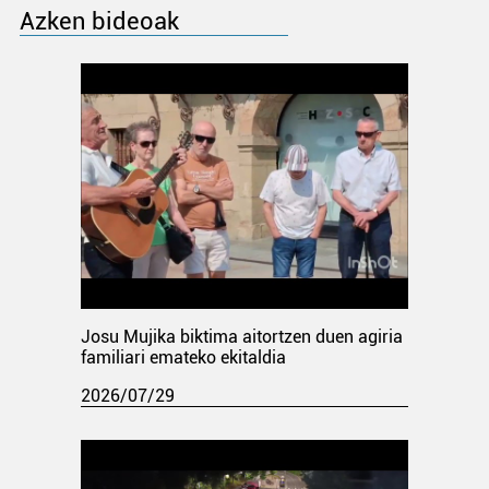
Azken bideoak
Josu Mujika biktima aitortzen duen agiria
familiari emateko ekitaldia
2026/07/29