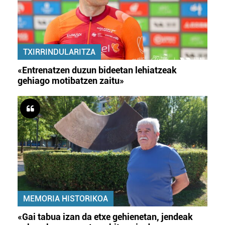
TXIRRINDULARITZA
«Entrenatzen duzun bideetan lehiatzeak
gehiago motibatzen zaitu»
MEMORIA HISTORIKOA
«Gai tabua izan da etxe gehienetan, jendeak