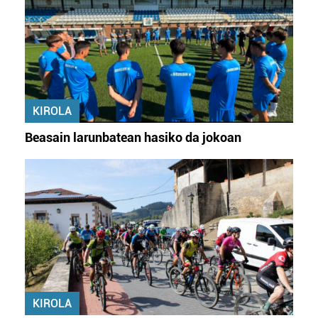
KIROLA
Beasain larunbatean hasiko da jokoan
KIROLA