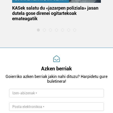
KASek salatu du «jazarpen poliziala» jasan
Pa
dutela gose direnei ogitartekoak
da
emateagatik
«s
Azken berriak
Goierriko azken berriak jakin nahi dituzu? Harpidetu gure
buletinera!