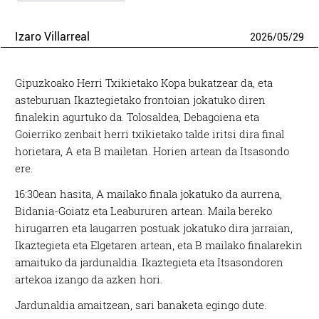
Izaro Villarreal
2026
/
05
/
29
Gipuzkoako Herri Txikietako Kopa bukatzear da, eta
asteburuan Ikaztegietako frontoian jokatuko diren
finalekin agurtuko da. Tolosaldea, Debagoiena eta
Goierriko zenbait herri txikietako talde iritsi dira final
horietara, A eta B mailetan. Horien artean da Itsasondo
ere.
16:30ean hasita, A mailako finala jokatuko da aurrena,
Bidania-Goiatz eta Leabururen artean. Maila bereko
hirugarren eta laugarren postuak jokatuko dira jarraian,
Ikaztegieta eta Elgetaren artean, eta B mailako finalarekin
amaituko da jardunaldia. Ikaztegieta eta Itsasondoren
artekoa izango da azken hori.
Jardunaldia amaitzean, sari banaketa egingo dute.