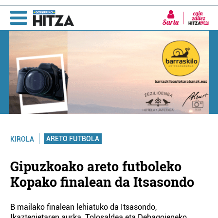
Sartu
ARETO FUTBOLA
KIROLA
Gipuzkoako areto futboleko
Kopako finalean da Itsasondo
B mailako finalean lehiatuko da Itsasondo,
Ikaztegietaren aurka. Tolosaldea eta Debagoieneko