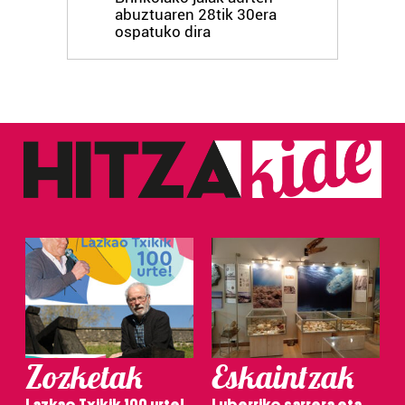
abuztuaren 28tik 30era
ospatuko dira
Zozketak
Eskaintzak