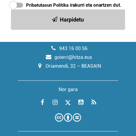
Pribatutasun Politika
irakurri eta onartzen dut.
Harpidetu
943 16 00 56
goierri@hitza.eus
Oriamendi, 32 – BEASAIN
Nor gara