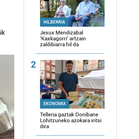
HILBERRIA
ik
Jexux Mendizabal
'Kaxkagorri' artzain
zaldibiarra hil da
2
EKONOMIA
Telleria gaztak Donibane
Lohitzuneko azokara iritsi
dira