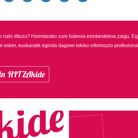
so nahi dituzu?
Horretarako zure babesa ezinbestekoa zaigu. Eg
i esker, euskaratik eginda dagoen tokiko informazio profesiona
in HITZAkide