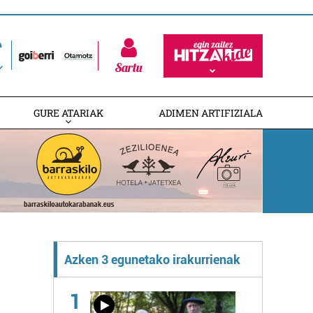
Sartu
GURE ATARIAK
ADIMEN ARTIFIZIALA
Azken 3 egunetako irakurrienak
1