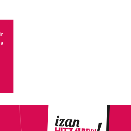
in
la