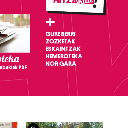
+
GURE BERRI
ZOZKETAK
ESKAINTZAK
teka
HEMEROTEKA
NOR GARA
nbakiak PDF