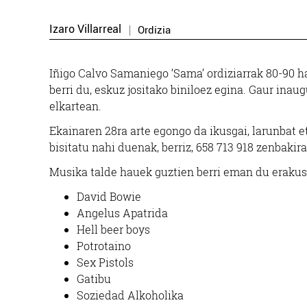
Izaro Villarreal
Ordizia
Iñigo Calvo Samaniego ‘Sama’ ordiziarrak 80-90 
berri du, eskuz jositako biniloez egina. Gaur inau
elkartean.
Ekainaren 28ra arte egongo da ikusgai, larunbat e
bisitatu nahi duenak, berriz, 658 713 918 zenbakir
Musika talde hauek guztien berri eman du erakus
David Bowie
Angelus Apatrida
Hell beer boys
Potrotaino
Sex Pistols
Gatibu
Soziedad Alkoholika