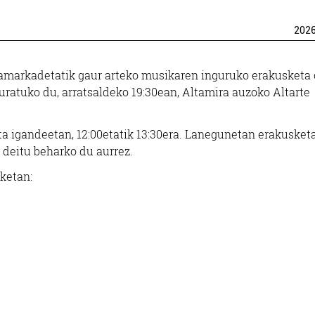
202
hamarkadetatik gaur arteko musikaren inguruko erakusketa
guratuko du, arratsaldeko 19:30ean, Altamira auzoko Altarte
ta igandeetan, 12:00etatik 13:30era. Lanegunetan erakusket
a deitu beharko du aurrez.
ketan: