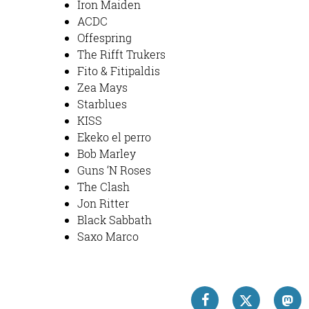
Iron Maiden
ACDC
Offespring
The Rifft Trukers
Fito & Fitipaldis
Zea Mays
Starblues
KISS
Ekeko el perro
Bob Marley
Guns ‘N Roses
The Clash
Jon Ritter
Black Sabbath
Saxo Marco