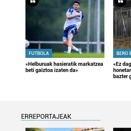
FUTBOLA
BERO 
«Helburuak hasieratik markatzea
«Ez dag
beti gaiztoa izaten da»
honetar
bazter 
ERREPORTAJEAK