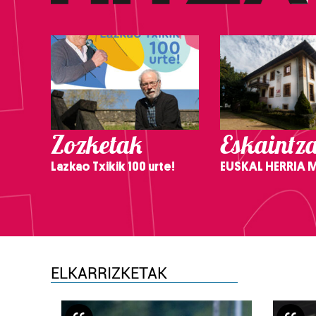
Zozketak
Eskaintz
Lazkao Txikik 100 urte!
EUSKAL HERRIA
ELKARRIZKETAK