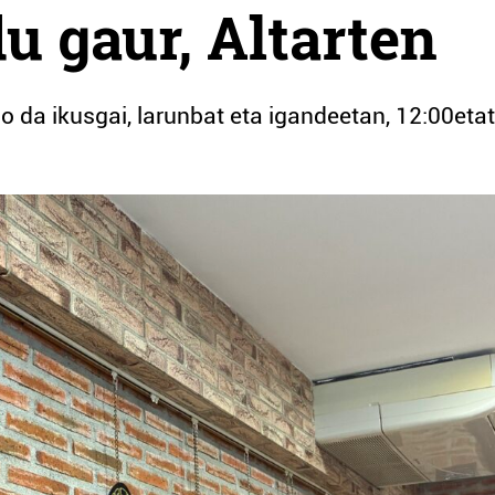
u gaur, Altarten
o da ikusgai, larunbat eta igandeetan, 12:00etat