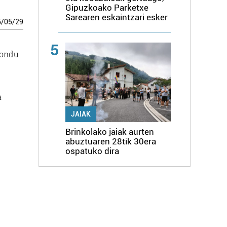
Gipuzkoako Parketxe
Sarearen eskaintzari esker
6
/
05
/
29
5
 ondu
a
JAIAK
Brinkolako jaiak aurten
abuztuaren 28tik 30era
ospatuko dira