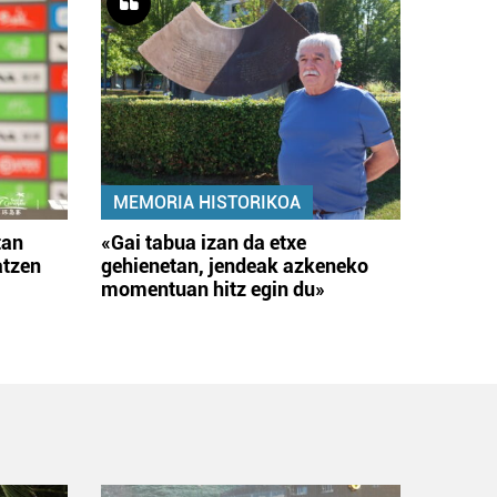
MEMORIA HISTORIKOA
tan
«Gai tabua izan da etxe
atzen
gehienetan, jendeak azkeneko
momentuan hitz egin du»