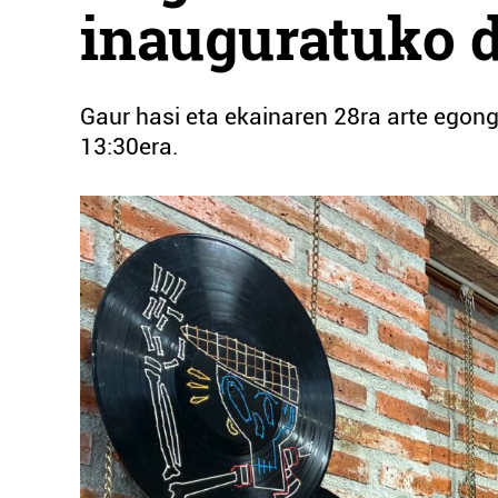
inauguratuko d
Gaur hasi eta ekainaren 28ra arte egong
13:30era.