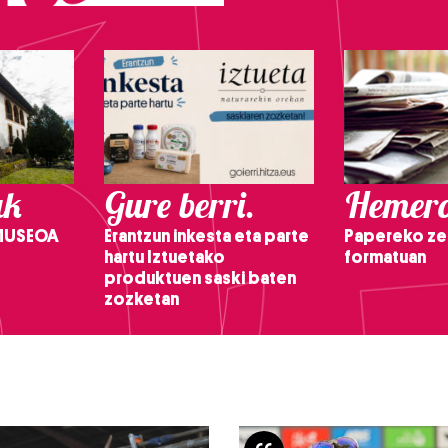
ak
Gure berri.
Hemero
 MUSEOA
Erantzun inkesta eta parte
Papereko ze
hartu Iztuetako
formatuan
produktuen saski baten
zozketan