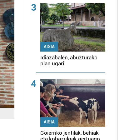
3
AISIA
Idiazabalen, abuzturako
plan ugari
4
AISIA
Goierriko jentilak, behiak
eta kobazuloak gertuago,