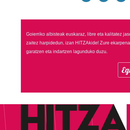
Goierriko albisteak euskaraz, libre eta kalitatez ja
zaitez harpidedun, izan HITZAkide!
Zure ekarpenar
garatzen eta indartzen lagunduko duzu.
Eg