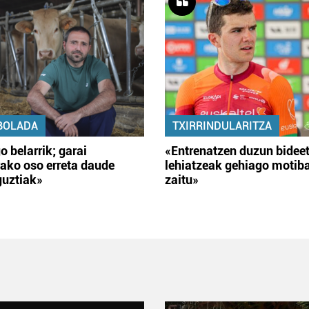
BOLADA
TXIRRINDULARITZA
o belarrik; garai
«Entrenatzen duzun bidee
ako oso erreta daude
lehiatzeak gehiago motib
guztiak»
zaitu»