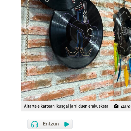
Altarte elkartean ikusgai jarri duen erakusketa.
Izaro 