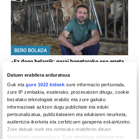
BERO BOLADA
«Ez dago belarrik; garai honetarako oso erreta
daude bazter guztiak»
Datuen erabilera arduratsua
Guk eta
gure 1022 kideek
sure informacio pertsonala,
zure IP zenbakia, esaterako, prozesatzen ditugu, cookie
bezalako teknologiak erabiliz eta zure gailuko
informazioak azitzen dugu publizitate eta eduki
pertsonalizatua, publizitatearen eta edukiaren neurketa,
audientzia-ikerketa eta zerbitzuen garapena eskaintzeko.
Zure datuak nork eta zertarako erabiltzen dituen
hautatzeko aukera duzu. Zure onespena aldatzen edo