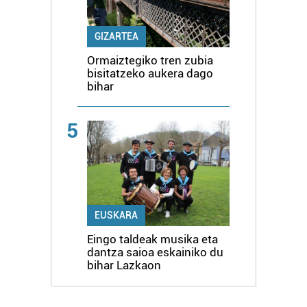
GIZARTEA
Ormaiztegiko tren zubia
bisitatzeko aukera dago
bihar
5
EUSKARA
Eingo taldeak musika eta
dantza saioa eskainiko du
bihar Lazkaon