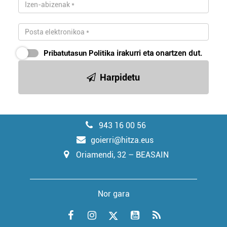
Pribatutasun Politika
irakurri eta onartzen dut.
Harpidetu
943 16 00 56
goierri@hitza.eus
Oriamendi, 32 – BEASAIN
Nor gara