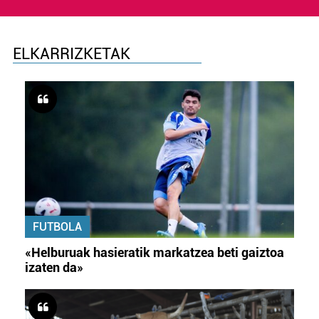
ELKARRIZKETAK
FUTBOLA
«Helburuak hasieratik markatzea beti gaiztoa
izaten da»