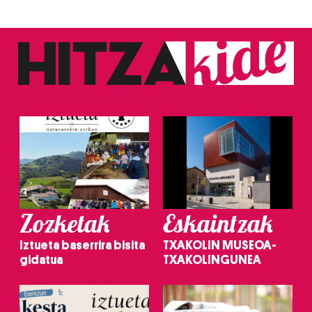
Zozketak
Eskaintzak
Iztueta baserrira bisita
TXAKOLIN MUSEOA-
gidatua
TXAKOLINGUNEA