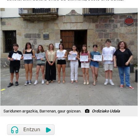
Saridunen argazkia, Barrenan, gaur goizean.
Ordiziako Udala