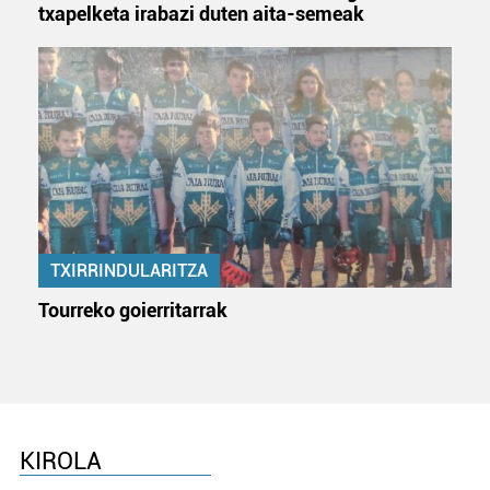
txapelketa irabazi duten aita-semeak
TXIRRINDULARITZA
Tourreko goierritarrak
KIROLA