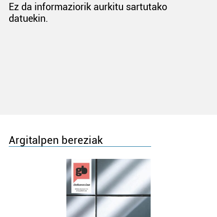
Ez da informaziorik aurkitu sartutako
datuekin.
Argitalpen bereziak