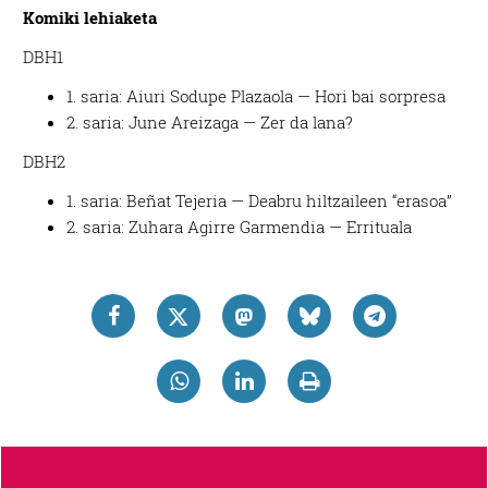
Komiki lehiaketa
DBH1
1. saria: Aiuri Sodupe Plazaola — Hori bai sorpresa
2. saria: June Areizaga — Zer da lana?
DBH2
1. saria: Beñat Tejeria — Deabru hiltzaileen “erasoa”
2. saria: Zuhara Agirre Garmendia — Errituala