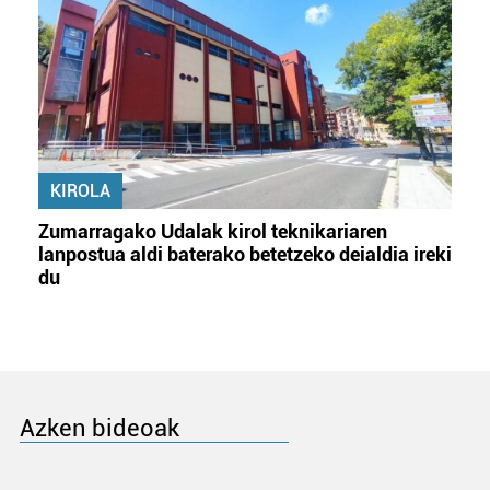
KIROLA
Zumarragako Udalak kirol teknikariaren
lanpostua aldi baterako betetzeko deialdia ireki
du
Azken bideoak