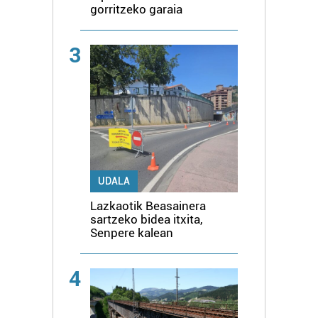
gorritzeko garaia
3
UDALA
Lazkaotik Beasainera
sartzeko bidea itxita,
Senpere kalean
4