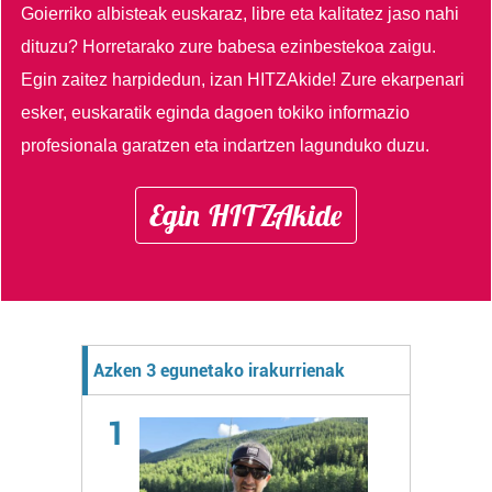
Goierriko albisteak euskaraz, libre eta kalitatez jaso nahi
dituzu?
Horretarako zure babesa ezinbestekoa zaigu.
Egin zaitez harpidedun, izan HITZAkide!
Zure ekarpenari
esker, euskaratik eginda dagoen tokiko informazio
profesionala garatzen eta indartzen lagunduko duzu.
Egin HITZAkide
Azken 3 egunetako irakurrienak
1