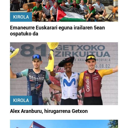
KIROLA
Emaneurre Euskarari eguna irailaren 5ean
ospatuko da
KIROLA
Alex Aranburu, hirugarrena Getxon