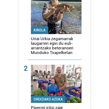
KIROLA
Unai Urkia zegamarrak
laugarren egin du euli-
arrantzako beteranoen
Munduko Txapelketan
2
ORDIZIAKO AZOKA
Piperrei iritsi zaie