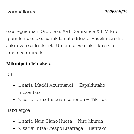
Izaro Villarreal
2026
/
05
/
29
Gaur eguerdian, Ordiziako XVI. Komiki eta XII. Mikro
Ipuin lehiaketako sariak banatu dituzte. Hauek izan dira
Jakintza ikastolako eta Urdaneta eskolako ikasleen
artean saridunak:
Mikroipuin lehiaketa
DBH
1. saria: Maddi Azurmendi — Zapaldutako
inozentzia
2. saria: Unax Insausti Latienda — Tik-Tak
Batxilergoa
1. saria: Naia Olano Huesa — Nire liburua
2. saria: Intza Crespo Lizarraga — Betirako