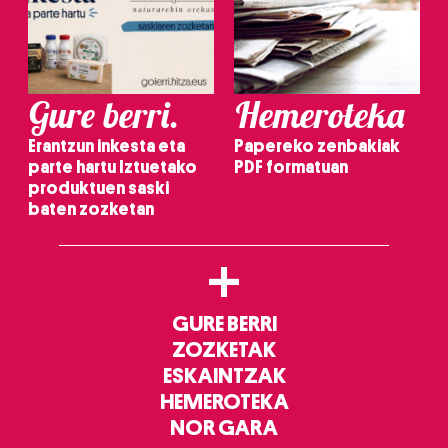
Gure berri.
Hemeroteka
Erantzun inkesta eta
Papereko zenbakiak
parte hartu Iztuetako
PDF formatuan
produktuen saski
baten zozketan
+
GURE BERRI
ZOZKETAK
ESKAINTZAK
HEMEROTEKA
NOR GARA