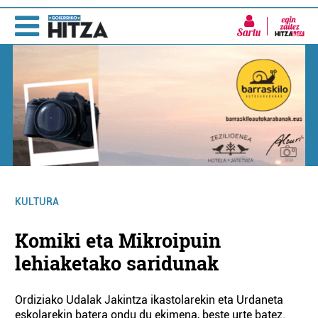
Sartu
KULTURA
Komiki eta Mikroipuin
lehiaketako saridunak
Ordiziako Udalak Jakintza ikastolarekin eta Urdaneta
eskolarekin batera ondu du ekimena, beste urte batez.