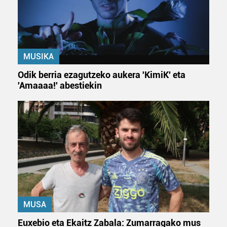
MUSIKA
Odik berria ezagutzeko aukera 'KimiK' eta
'Amaaaa!' abestiekin
MUSA
Euxebio eta Ekaitz Zabala: Zumarragako mus