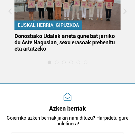
EUSKAL HERRIA, GIPUZKOA
Donostiako Udalak arreta gune bat jarriko
Ur
du Aste Nagusian, sexu erasoak prebenitu
es
eta artatzeko
lu
Azken berriak
Goierriko azken berriak jakin nahi dituzu? Harpidetu gure
buletinera!