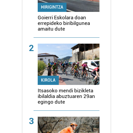
HIRIGINTZA
Goierri Eskolara doan
errepideko biribilgunea
amaitu dute
2
KIROLA
Itsasoko mendi bizikleta
ibilaldia abuztuaren 29an
egingo dute
3