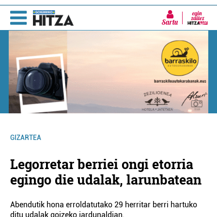
Sartu
GIZARTEA
Legorretar berriei ongi etorria
egingo die udalak, larunbatean
Abendutik hona erroldatutako 29 herritar berri hartuko
ditu udalak goizeko jardunaldian.