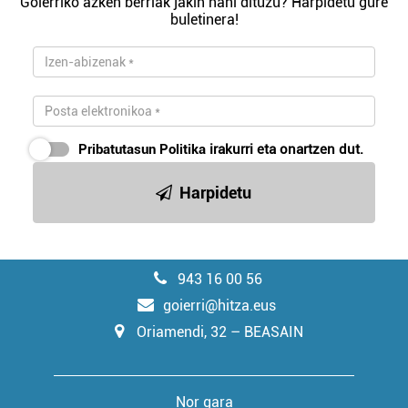
Goierriko azken berriak jakin nahi dituzu? Harpidetu gure
buletinera!
Pribatutasun Politika
irakurri eta onartzen dut.
Harpidetu
943 16 00 56
goierri@hitza.eus
Oriamendi, 32 – BEASAIN
Nor gara