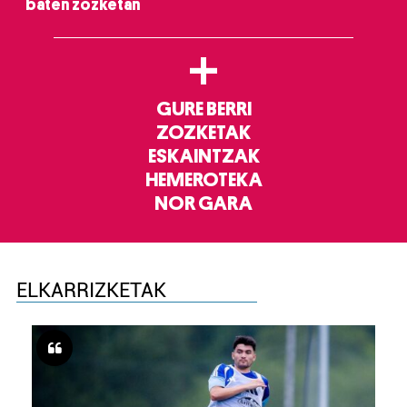
baten zozketan
+
GURE BERRI
ZOZKETAK
ESKAINTZAK
HEMEROTEKA
NOR GARA
ELKARRIZKETAK