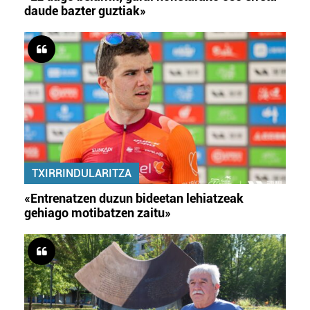
daude bazter guztiak»
TXIRRINDULARITZA
«Entrenatzen duzun bideetan lehiatzeak
gehiago motibatzen zaitu»