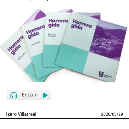
Izaro Villarreal
2026
/
05
/
29