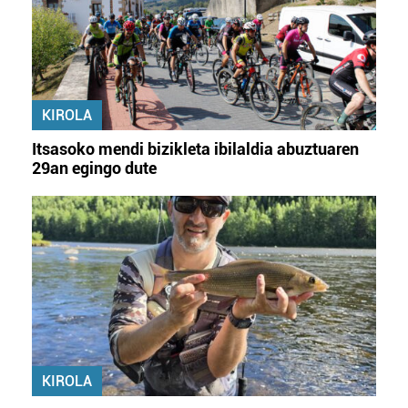
KIROLA
Itsasoko mendi bizikleta ibilaldia abuztuaren
29an egingo dute
KIROLA