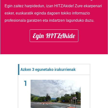
Egin zaitez harpidedun, izan HITZAkide!
Zure ekarpenari
esker, euskaratik eginda dagoen tokiko informazio
profesionala garatzen eta indartzen lagunduko duzu.
Egin HITZAkide
Azken 3 egunetako irakurrienak
1