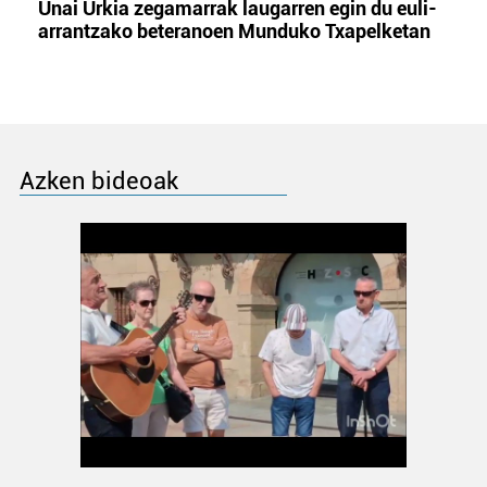
Unai Urkia zegamarrak laugarren egin du euli-
arrantzako beteranoen Munduko Txapelketan
Azken bideoak