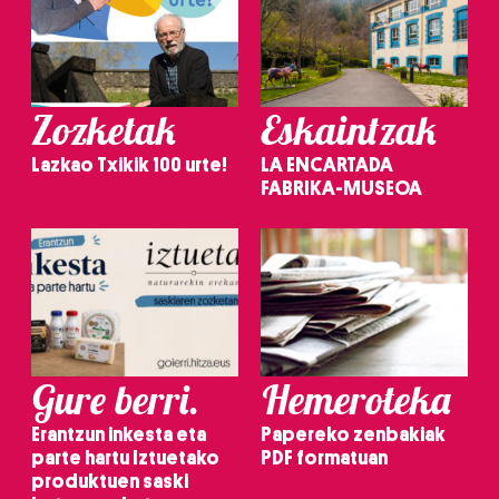
Zozketak
Eskaintzak
Lazkao Txikik 100 urte!
LA ENCARTADA
FABRIKA-MUSEOA
Gure berri.
Hemeroteka
Erantzun inkesta eta
Papereko zenbakiak
parte hartu Iztuetako
PDF formatuan
produktuen saski