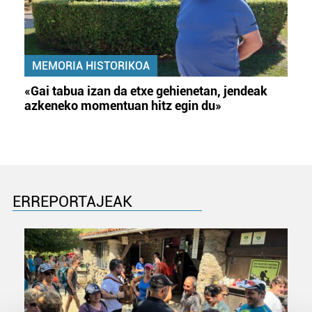
MEMORIA HISTORIKOA
«Gai tabua izan da etxe gehienetan, jendeak
azkeneko momentuan hitz egin du»
ERREPORTAJEAK