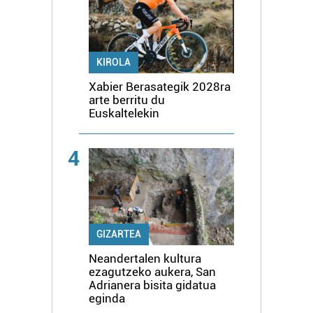
KIROLA
Xabier Berasategik 2028ra
arte berritu du
Euskaltelekin
4
GIZARTEA
Neandertalen kultura
ezagutzeko aukera, San
Adrianera bisita gidatua
eginda