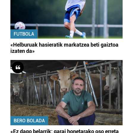
FUTBOLA
«Helburuak hasieratik markatzea beti gaiztoa
izaten da»
BERO BOLADA
«Ez dago belarrik; garai honetarako oso erreta