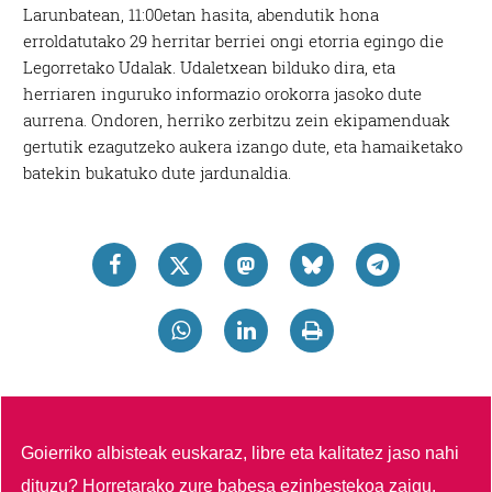
Larunbatean, 11:00etan hasita, abendutik hona
erroldatutako 29 herritar berriei ongi etorria egingo die
Legorretako Udalak. Udaletxean bilduko dira, eta
herriaren inguruko informazio orokorra jasoko dute
aurrena. Ondoren, herriko zerbitzu zein ekipamenduak
gertutik ezagutzeko aukera izango dute, eta hamaiketako
batekin bukatuko dute jardunaldia.
Goierriko albisteak euskaraz, libre eta kalitatez jaso nahi
dituzu?
Horretarako zure babesa ezinbestekoa zaigu.