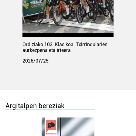
Ordiziako 103. Klasikoa. Txirrindularien
aurkezpena eta irteera
2026/07/25
Argitalpen bereziak