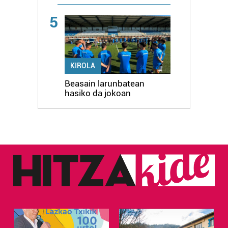
5
KIROLA
Beasain larunbatean
hasiko da jokoan