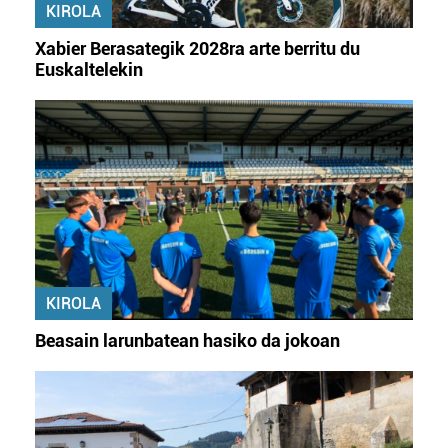
KIROLA
Xabier Berasategik 2028ra arte berritu du
Euskaltelekin
KIROLA
Beasain larunbatean hasiko da jokoan