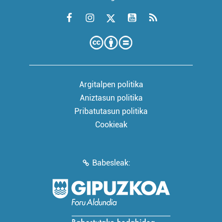
Argitalpen politika
Aniztasun politika
Pribatutasun politika
Cookieak
Babesleak: