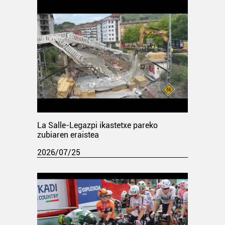
La Salle-Legazpi ikastetxe pareko
zubiaren eraistea
2026/07/25