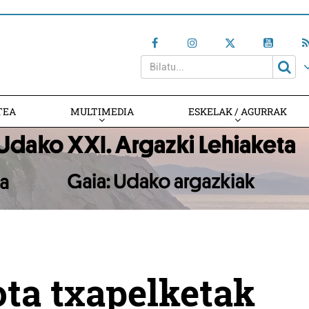
TEA
MULTIMEDIA
ESKELAK / AGURRAK
ota txapelketak