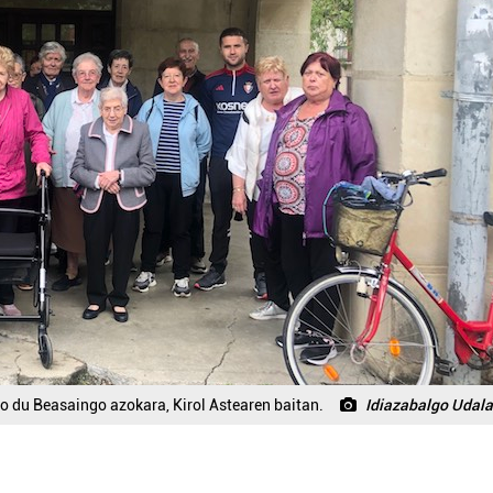
go du Beasaingo azokara, Kirol Astearen baitan.
Idiazabalgo Udala