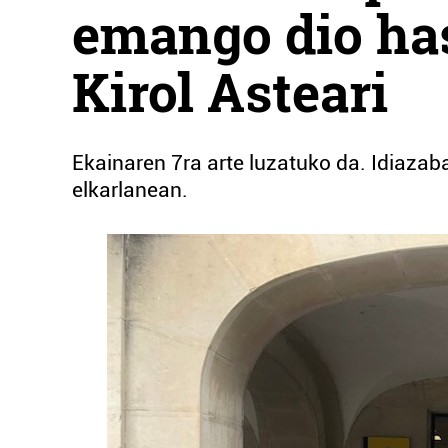
emango dio has
Kirol Asteari
Ekainaren 7ra arte luzatuko da. Idiazaba
elkarlanean.