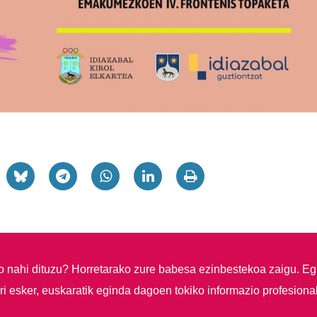
so nahi dituzu?
Horretarako zure babesa ezinbestekoa zaigu. Eg
i esker, euskaratik eginda dagoen tokiko informazio profesiona