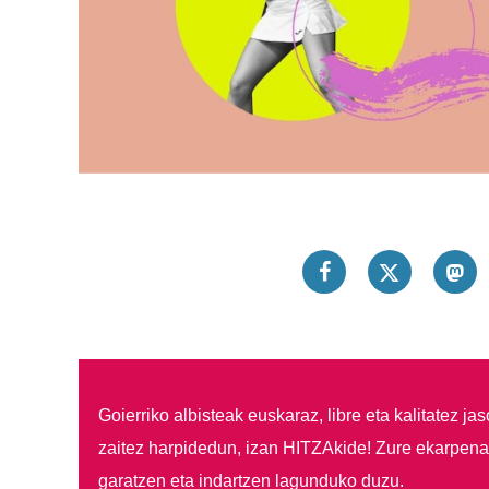
Goierriko albisteak euskaraz, libre eta kalitatez ja
zaitez harpidedun, izan HITZAkide!
Zure ekarpenar
garatzen eta indartzen lagunduko duzu.