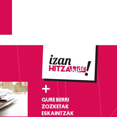
+
GURE BERRI
ZOZKETAK
ESKAINTZAK