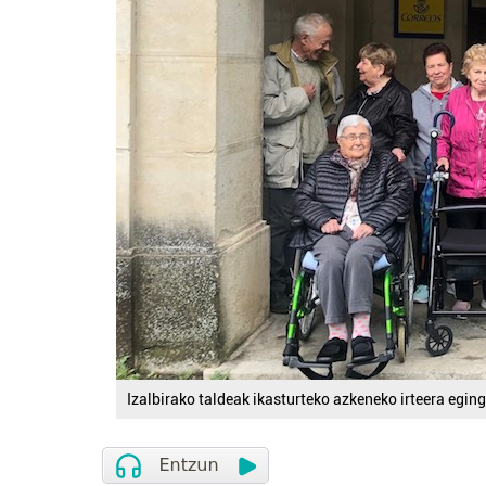
Izalbirako taldeak ikasturteko azkeneko irteera egin