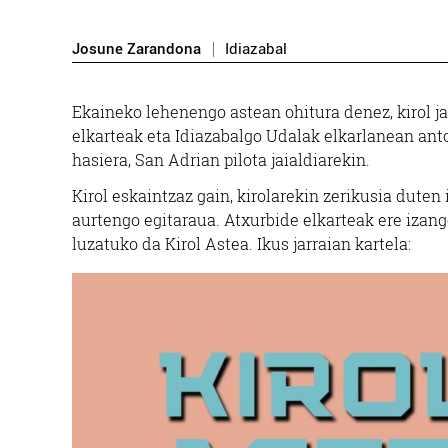
Josune Zarandona
Idiazabal
Ekaineko lehenengo astean ohitura denez, kirol ja
elkarteak eta Idiazabalgo Udalak elkarlanean ant
hasiera, San Adrian pilota jaialdiarekin.
Kirol eskaintzaz gain, kirolarekin zerikusia dute
aurtengo egitaraua. Atxurbide elkarteak ere izango
luzatuko da Kirol Astea. Ikus jarraian kartela: