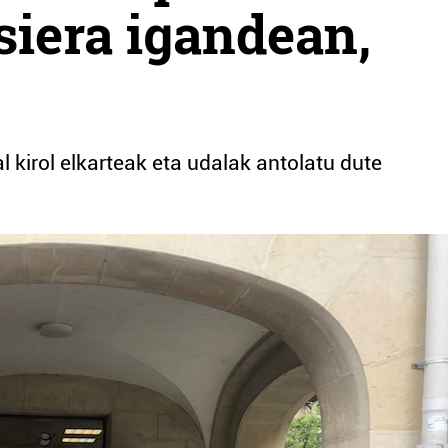
iera igandean,
l kirol elkarteak eta udalak antolatu dute