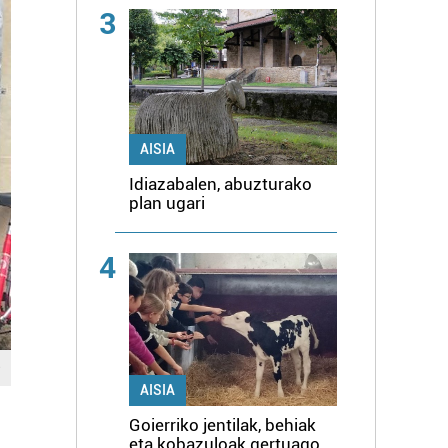
3
AISIA
Idiazabalen, abuzturako
plan ugari
4
AISIA
Goierriko jentilak, behiak
eta kobazuloak gertuago,