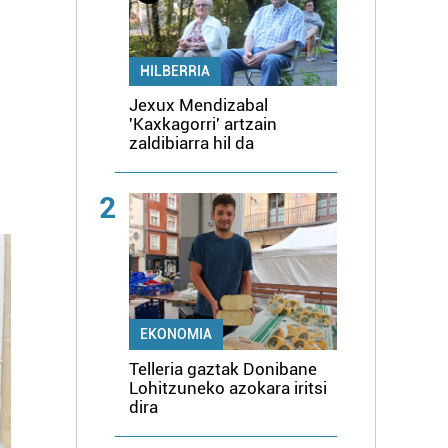
HILBERRIA
Jexux Mendizabal
'Kaxkagorri' artzain
zaldibiarra hil da
2
EKONOMIA
Telleria gaztak Donibane
Lohitzuneko azokara iritsi
dira