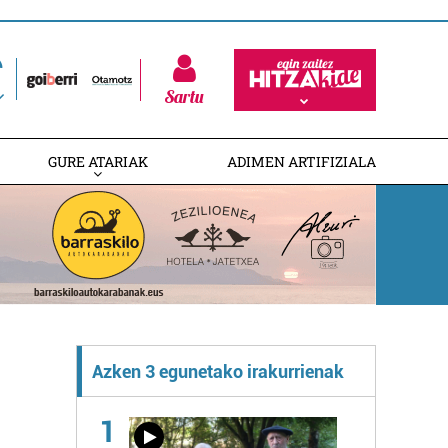
Sartu
GURE ATARIAK
ADIMEN ARTIFIZIALA
Azken 3 egunetako irakurrienak
1