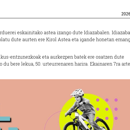
202
rduerei eskainitako astea izango dute Idiazabalen. Idiazabal
olatu dute aurten ere Kirol Astea eta igande honetan eman
n ikus-entzunezkoak eta aurkezpen batek ere osatzen dute
 du bere lekua, 50. urteurrenaren harira. Ekainaren 7ra art