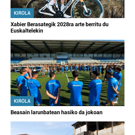
KIROLA
Xabier Berasategik 2028ra arte berritu du
Euskaltelekin
KIROLA
Beasain larunbatean hasiko da jokoan