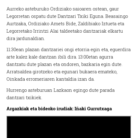
Aurreko asteburuko Ordiziako saioaren ostean, gaur
Legorretan ospatu dute Dantzari Txiki Eguna. Beasaingo
Aurtzaka, Ordiziako Amets Bide, Zaldibiako Iztueta eta
Legorretako Irrintzi Alai taldeetako dantzariak elkartu
dira jardunaldian.
11:30ean plazan dantzariei ongi etorria egin eta, eguerdira
arte kalez kale dantzan ibili dira. 13:00etan agurra
dantzatu dute plazan eta ondoren, bazkaria egin dute.
Arratsaldea girotzeko eta egunari bukaera emateko,
Oinkada erromeriaren kantaldia izan da.
Hurrengo asteburuan Lazkaon egingo dute parada
dantzari txikiek.
Argazkiak eta bideoko irudiak: Iñaki Gurrutxaga