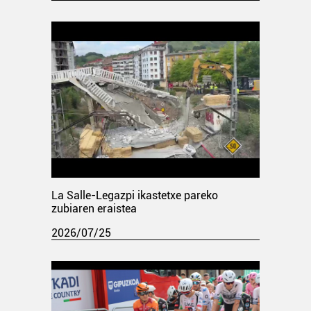
La Salle-Legazpi ikastetxe pareko
zubiaren eraistea
2026/07/25