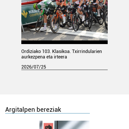
Ordiziako 103. Klasikoa. Txirrindularien
aurkezpena eta irteera
2026/07/25
Argitalpen bereziak