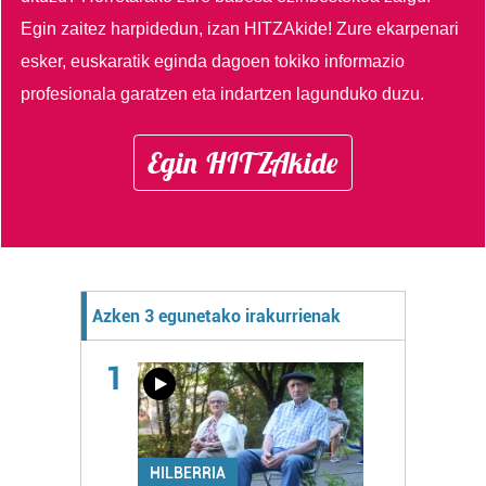
Egin zaitez harpidedun, izan HITZAkide!
Zure ekarpenari
esker, euskaratik eginda dagoen tokiko informazio
profesionala garatzen eta indartzen lagunduko duzu.
Egin HITZAkide
Azken 3 egunetako irakurrienak
1
HILBERRIA