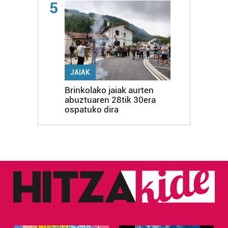
5
JAIAK
Brinkolako jaiak aurten
abuztuaren 28tik 30era
ospatuko dira