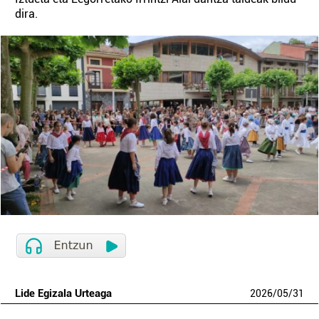
dira.
Lide Egizala Urteaga
2026
/
05
/
31