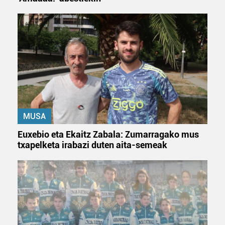
erabiltzeko baimen esplizitua ematen diguzu.
Gehiago
irakurri
MUSA
Euxebio eta Ekaitz Zabala: Zumarragako mus
txapelketa irabazi duten aita-semeak