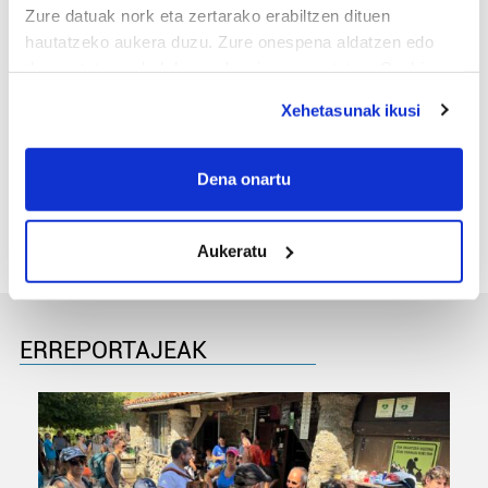
Zure datuak nork eta zertarako erabiltzen dituen
hautatzeko aukera duzu. Zure onespena aldatzen edo
deuseztatzen ahal duzu edozein momentutan, Cookie
deklaraziotik edo Privacy triggerean klikatuz.
Xehetasunak ikusi
MEMORIA HISTORIKOA
If you allow, we would also like to:
«Gai tabua izan da etxe gehienetan, jendeak
Collect information about your geographical
Dena onartu
azkeneko momentuan hitz egin du»
location which can be accurate to within several
meters
Aukeratu
Identify your device by actively scanning it for
specific characteristics (fingerprinting)
Find out more about how your personal data is processed
and set your preferences in the
details section
.
ERREPORTAJEAK
Guk eta gure bazkideek zure datu pertsonalak
prozesatzen ditugu, zure IP zenbakia, besteak beste,
teknologia erabiliz, cookieak adibidez, iragarki eta eduki
pertsonalizatuak eskaintzeko, iragarkiak eta edukia