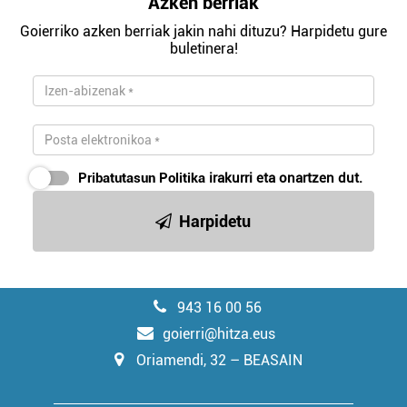
Azken berriak
Goierriko azken berriak jakin nahi dituzu? Harpidetu gure
buletinera!
Pribatutasun Politika
irakurri eta onartzen dut.
Harpidetu
943 16 00 56
goierri@hitza.eus
Oriamendi, 32 – BEASAIN