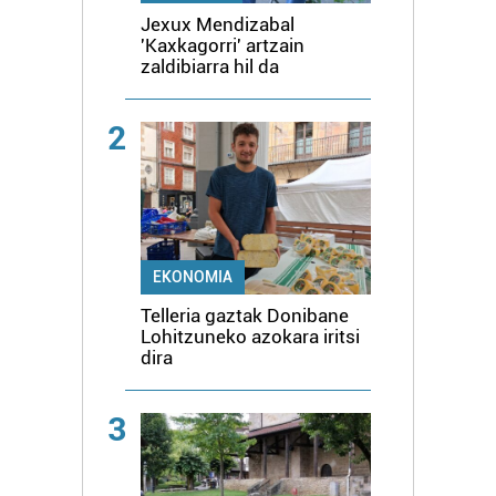
Jexux Mendizabal
'Kaxkagorri' artzain
zaldibiarra hil da
2
EKONOMIA
Telleria gaztak Donibane
Lohitzuneko azokara iritsi
dira
3