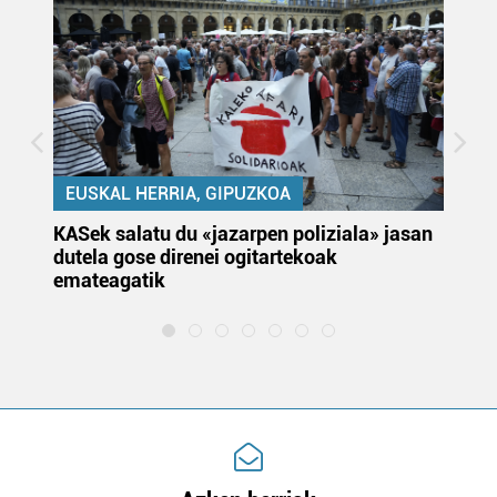
EUSKAL HERRIA, GIPUZKOA
KASek salatu du «jazarpen poliziala» jasan
Pa
dutela gose direnei ogitartekoak
da
emateagatik
«s