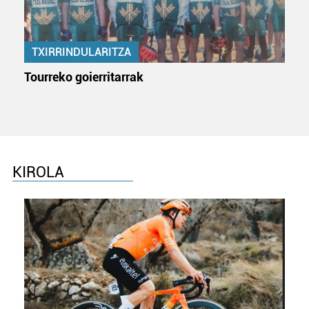
TXIRRINDULARITZA
Tourreko goierritarrak
KIROLA