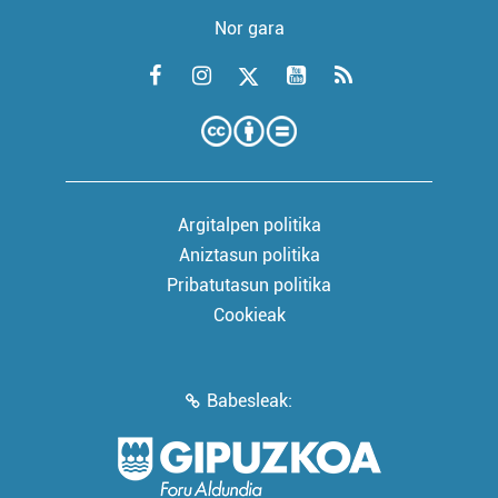
Nor gara
Argitalpen politika
Aniztasun politika
Pribatutasun politika
Cookieak
Babesleak: