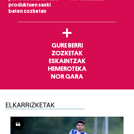
produktuen saski
baten zozketan
+
GURE BERRI
ZOZKETAK
ESKAINTZAK
HEMEROTEKA
NOR GARA
ELKARRIZKETAK