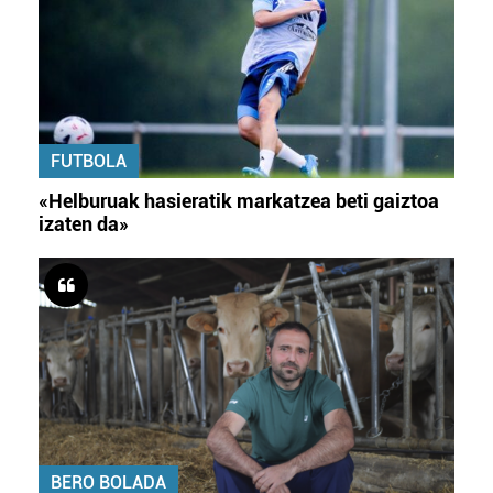
FUTBOLA
«Helburuak hasieratik markatzea beti gaiztoa
izaten da»
BERO BOLADA