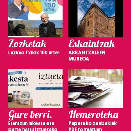
Zozketak
Eskaintzak
Lazkao Txikik 100 urte!
ARRANTZALEEN
MUSEOA
Gure berri.
Hemeroteka
Erantzun inkesta eta
Papereko zenbakiak
parte hartu Iztuetako
PDF formatuan