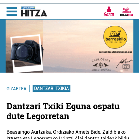
Sartu
DANTZARI TXIKIA
GIZARTEA
Dantzari Txiki Eguna ospatu
dute Legorretan
Beasaingo Aurtzaka, Ordiziako Amets Bide, Zaldibiako
Iztueta eta Legorretako Irrintzi Alai dantza taldeak bildu