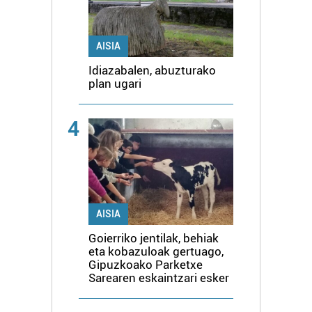
AISIA
Idiazabalen, abuzturako
plan ugari
4
AISIA
Goierriko jentilak, behiak
eta kobazuloak gertuago,
Gipuzkoako Parketxe
Sarearen eskaintzari esker