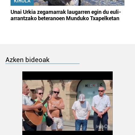
KIROLA
Unai Urkia zegamarrak laugarren egin du euli-
arrantzako beteranoen Munduko Txapelketan
Azken bideoak