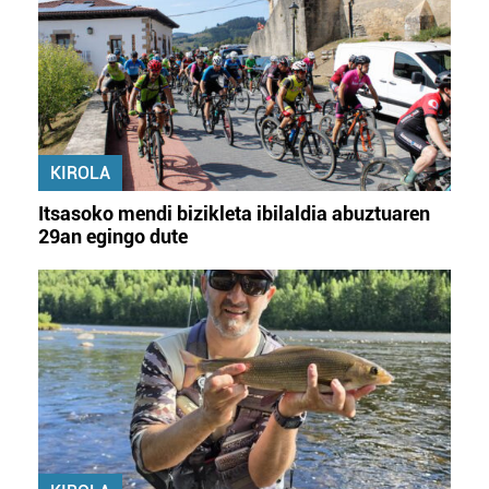
KIROLA
Itsasoko mendi bizikleta ibilaldia abuztuaren
29an egingo dute