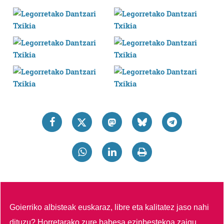
Goierriko albisteak euskaraz, libre eta kalitatez jaso nahi
dituzu?
Horretarako zure babesa ezinbestekoa zaigu.