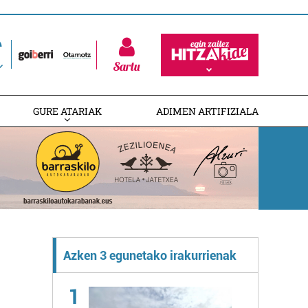
Sartu
GURE ATARIAK
ADIMEN ARTIFIZIALA
Azken 3 egunetako irakurrienak
1