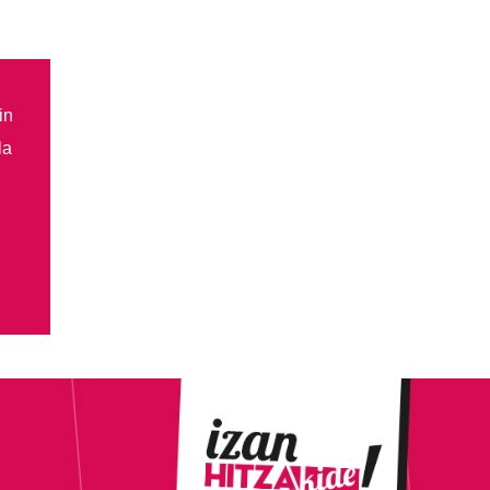
in
la