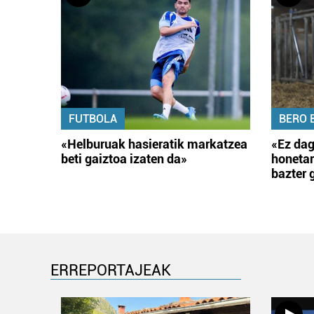
FUTBOLA
BERO 
«Helburuak hasieratik markatzea
«Ez dag
beti gaiztoa izaten da»
honetar
bazter 
ERREPORTAJEAK