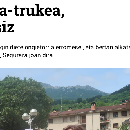
a-trukea,
siz
n diete ongietorria erromesei, eta bertan alkat
 Segurara joan dira.