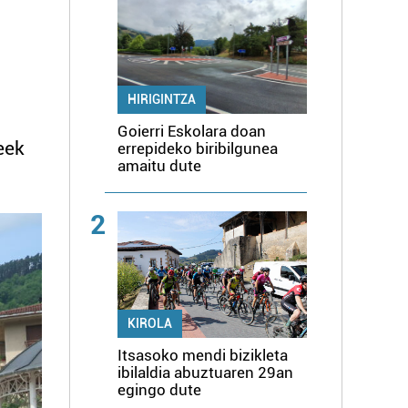
HIRIGINTZA
Goierri Eskolara doan
eek
errepideko biribilgunea
amaitu dute
2
KIROLA
Itsasoko mendi bizikleta
ibilaldia abuztuaren 29an
egingo dute