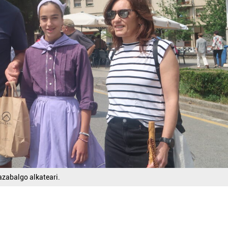
azabalgo alkateari.