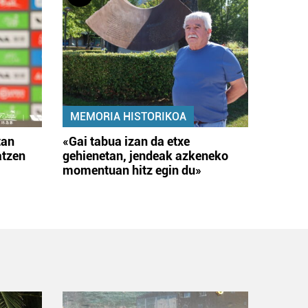
MEMORIA HISTORIKOA
tan
«Gai tabua izan da etxe
atzen
gehienetan, jendeak azkeneko
momentuan hitz egin du»