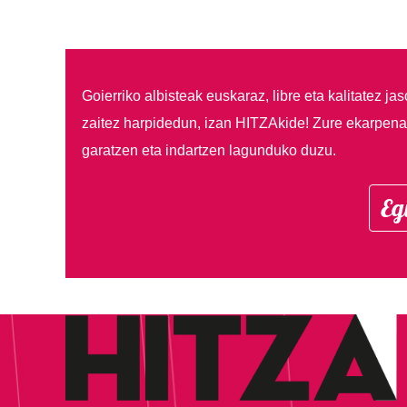
Goierriko albisteak euskaraz, libre eta kalitatez ja
zaitez harpidedun, izan HITZAkide!
Zure ekarpenar
garatzen eta indartzen lagunduko duzu.
Eg