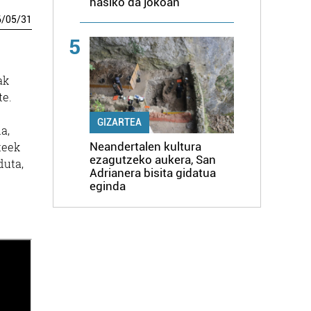
hasiko da jokoan
6
/
05
/
31
5
ak
te.
GIZARTEA
a,
teek
Neandertalen kultura
ezagutzeko aukera, San
duta,
Adrianera bisita gidatua
eginda