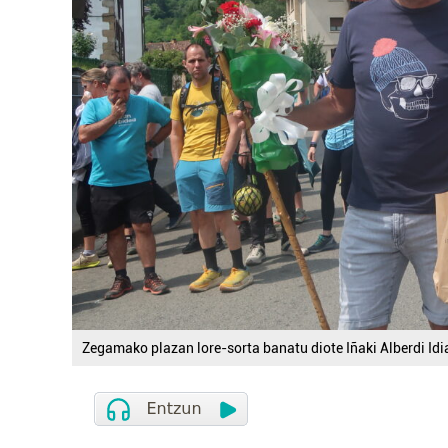
Zegamako plazan lore-sorta banatu diote Iñaki Alberdi Idi