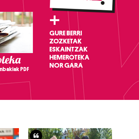
+
GURE BERRI
ZOZKETAK
ESKAINTZAK
teka
HEMEROTEKA
NOR GARA
nbakiak PDF