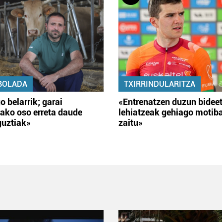
BOLADA
TXIRRINDULARITZA
o belarrik; garai
«Entrenatzen duzun bidee
ako oso erreta daude
lehiatzeak gehiago motib
guztiak»
zaitu»