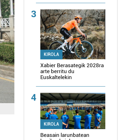
3
KIROLA
Xabier Berasategik 2028ra
arte berritu du
Euskaltelekin
4
KIROLA
Beasain larunbatean