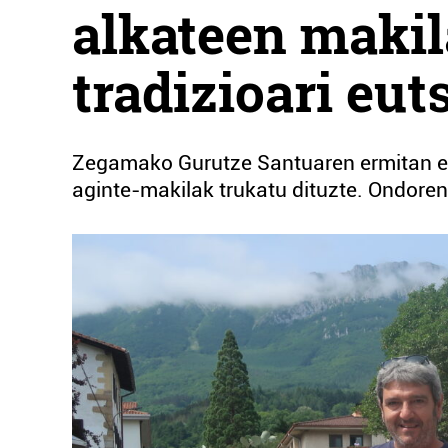
alkateen makil
tradizioari eut
Zegamako Gurutze Santuaren ermitan egi
aginte-makilak trukatu dituzte. Ondoren,