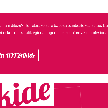
so nahi dituzu?
Horretarako zure babesa ezinbestekoa zaigu. Eg
i esker, euskaratik eginda dagoen tokiko informazio profesiona
in HITZAkide