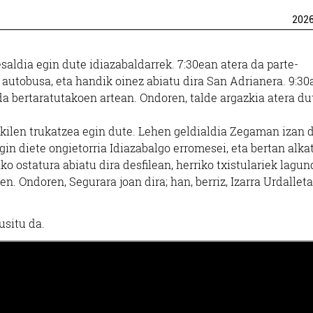
202
saldia egin dute idiazabaldarrek. 7:30ean atera da parte-
autobusa, eta handik oinez abiatu dira San Adrianera. 9:30
 da bertaratutakoen artean. Ondoren, talde argazkia atera du
ilen trukatzea egin dute. Lehen geldialdia Zegaman izan d
in diete ongietorria Idiazabalgo erromesei, eta bertan alka
o ostatura abiatu dira desfilean, herriko txistulariek lagun
. Ondoren, Segurara joan dira; han, berriz, Izarra Urdalleta
gusitu da.