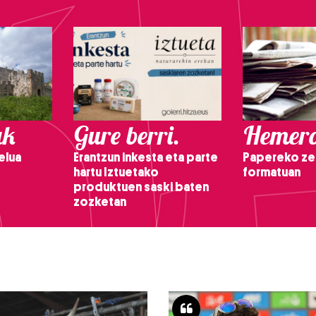
ak
Gure berri.
Hemero
elua
Erantzun inkesta eta parte
Papereko ze
hartu Iztuetako
formatuan
produktuen saski baten
zozketan