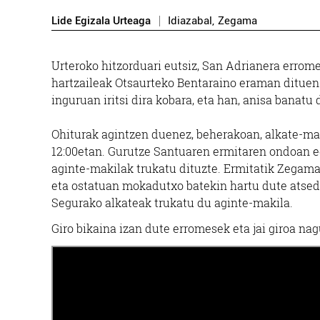
Lide Egizala Urteaga
Idiazabal
,
Zegama
Urteroko hitzorduari eutsiz, San Adrianera errome
hartzaileak Otsaurteko Bentaraino eraman dituen 
inguruan iritsi dira kobara, eta han, anisa banatu
Ohiturak agintzen duenez, beherakoan, alkate-mak
12:00etan. Gurutze Santuaren ermitaren ondoan eg
aginte-makilak trukatu dituzte. Ermitatik Zegamak
eta ostatuan mokadutxo batekin hartu dute atseden
Segurako alkateak trukatu du aginte-makila.
Giro bikaina izan dute erromesek eta jai giroa na