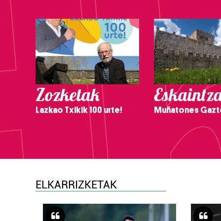
Zozketak
Eskaintz
Lazkao Txikik 100 urte!
Muñatones Gazt
ELKARRIZKETAK