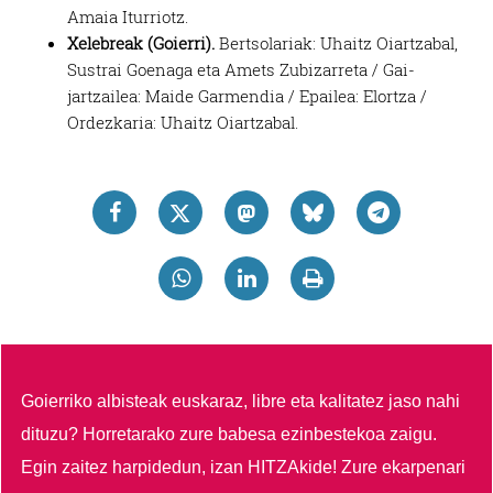
Amaia Iturriotz.
Xelebreak (Goierri).
Bertsolariak: Uhaitz Oiartzabal,
Sustrai Goenaga eta Amets Zubizarreta / Gai-
jartzailea: Maide Garmendia / Epailea: Elortza /
Ordezkaria: Uhaitz Oiartzabal.
Goierriko albisteak euskaraz, libre eta kalitatez jaso nahi
dituzu?
Horretarako zure babesa ezinbestekoa zaigu.
Egin zaitez harpidedun, izan HITZAkide!
Zure ekarpenari