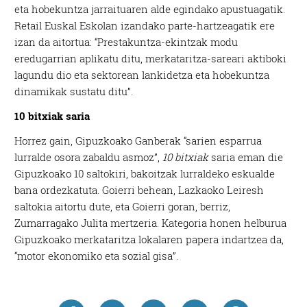
eta hobekuntza jarraituaren alde egindako apustuagatik.
Retail Euskal Eskolan izandako parte-hartzeagatik ere
izan da aitortua: “Prestakuntza-ekintzak modu
eredugarrian aplikatu ditu, merkataritza-sareari aktiboki
lagundu dio eta sektorean lankidetza eta hobekuntza
dinamikak sustatu ditu”.
10 bitxiak saria
Horrez gain, Gipuzkoako Ganberak “sarien esparrua
lurralde osora zabaldu asmoz”,
10 bitxiak
saria eman die
Gipuzkoako 10 saltokiri, bakoitzak lurraldeko eskualde
bana ordezkatuta. Goierri behean, Lazkaoko Leiresh
saltokia aitortu dute, eta Goierri goran, berriz,
Zumarragako Julita mertzeria. Kategoria honen helburua
Gipuzkoako merkataritza lokalaren papera indartzea da,
“motor ekonomiko eta sozial gisa”.