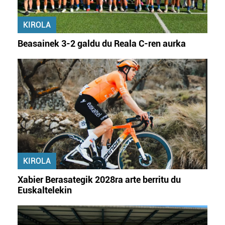
KIROLA
Beasainek 3-2 galdu du Reala C-ren aurka
KIROLA
Xabier Berasategik 2028ra arte berritu du
Euskaltelekin