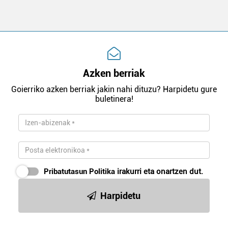
Azken berriak
Goierriko azken berriak jakin nahi dituzu? Harpidetu gure
buletinera!
Pribatutasun Politika
irakurri eta onartzen dut.
Harpidetu