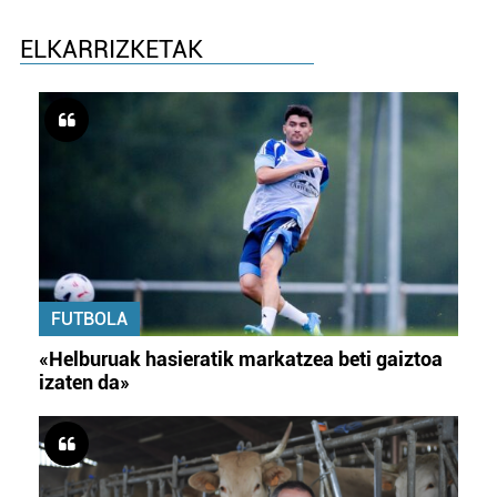
ELKARRIZKETAK
FUTBOLA
«Helburuak hasieratik markatzea beti gaiztoa
izaten da»