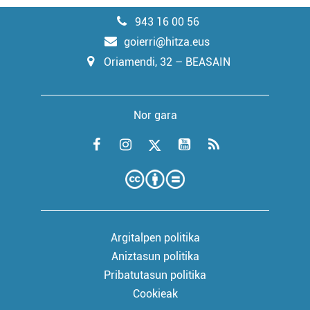
943 16 00 56
goierri@hitza.eus
Oriamendi, 32 – BEASAIN
Nor gara
Argitalpen politika
Aniztasun politika
Pribatutasun politika
Cookieak