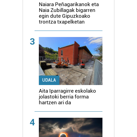
Naiara Peñagarikanok eta
Naia Zubillagak bigarren
egin dute Gipuzkoako
trontza txapelketan
3
UDALA
Aita Iparragirre eskolako
jolastoki berria forma
hartzen ari da
4