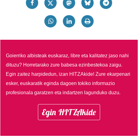
Goierriko albisteak euskaraz, libre eta kalitatez jaso nahi
dituzu?
Horretarako zure babesa ezinbestekoa zaigu.
Egin zaitez harpidedun, izan HITZAkide!
Zure ekarpenari
esker, euskaratik eginda dagoen tokiko informazio
profesionala garatzen eta indartzen lagunduko duzu.
Egin HITZAkide