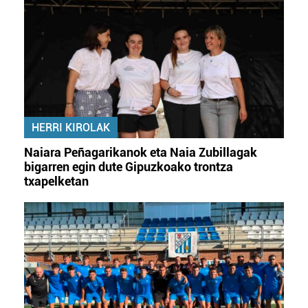
HERRI KIROLAK
Naiara Peñagarikanok eta Naia Zubillagak
bigarren egin dute Gipuzkoako trontza
txapelketan