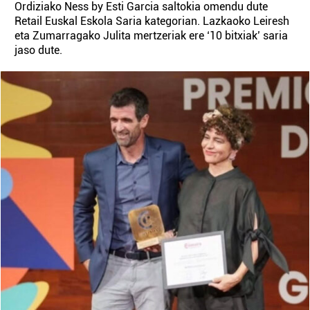
Ordiziako Ness by Esti Garcia saltokia omendu dute
Retail Euskal Eskola Saria kategorian. Lazkaoko Leiresh
eta Zumarragako Julita mertzeriak ere ‘10 bitxiak’ saria
jaso dute.