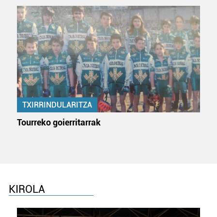
fitxategiak erabiltzen ditu. Zure esperientzia eta
zerbitzuak hobetzeko asmoz, cookie teknologiaz
baliatzen gara. Ohar hau onartuz gero, teknologia hori
erabiltzeko baimen esplizitua ematen diguzu.
Gehiago
irakurri
TXIRRINDULARITZA
Tourreko goierritarrak
KIROLA