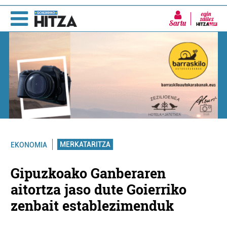
Sartu
MERKATARITZA
EKONOMIA
Gipuzkoako Ganberaren
aitortza jaso dute Goierriko
zenbait establezimenduk