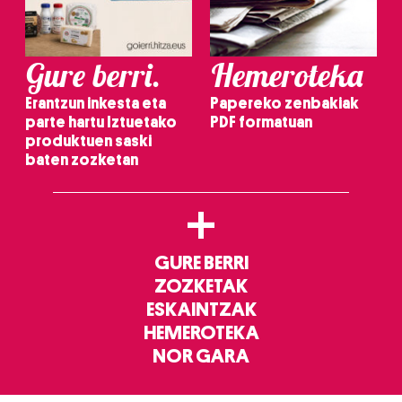
Gure berri.
Hemeroteka
Erantzun inkesta eta
Papereko zenbakiak
parte hartu Iztuetako
PDF formatuan
produktuen saski
baten zozketan
+
GURE BERRI
ZOZKETAK
ESKAINTZAK
HEMEROTEKA
NOR GARA