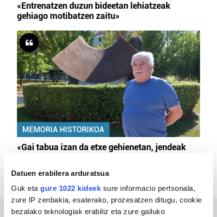
«Entrenatzen duzun bideetan lehiatzeak
gehiago motibatzen zaitu»
MEMORIA HISTORIKOA
«Gai tabua izan da etxe gehienetan, jendeak
azkeneko momentuan hitz egin du»
Datuen erabilera arduratsua
Guk eta
gure 1022 kideek
sure informacio pertsonala,
zure IP zenbakia, esaterako, prozesatzen ditugu, cookie
bezalako teknologiak erabiliz eta zure gailuko