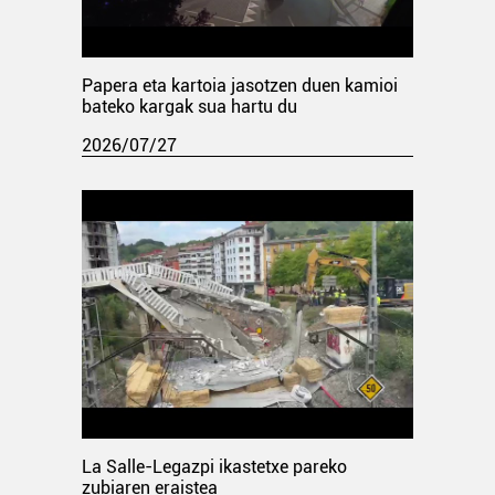
Papera eta kartoia jasotzen duen kamioi
bateko kargak sua hartu du
2026/07/27
La Salle-Legazpi ikastetxe pareko
zubiaren eraistea