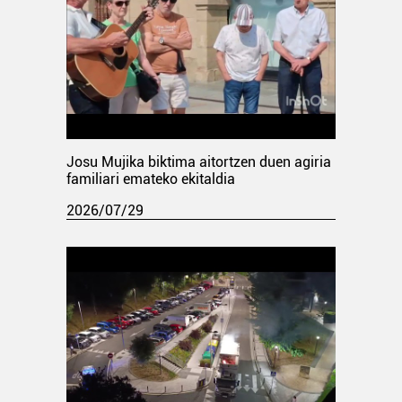
Josu Mujika biktima aitortzen duen agiria
familiari emateko ekitaldia
2026/07/29