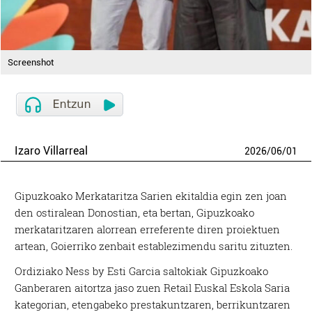
Screenshot
Izaro Villarreal
2026
/
06
/
01
Gipuzkoako Merkataritza Sarien ekitaldia egin zen joan
den ostiralean Donostian, eta bertan, Gipuzkoako
merkataritzaren alorrean erreferente diren proiektuen
artean, Goierriko zenbait establezimendu saritu zituzten.
Ordiziako Ness by Esti Garcia saltokiak Gipuzkoako
Ganberaren aitortza jaso zuen Retail Euskal Eskola Saria
kategorian, etengabeko prestakuntzaren, berrikuntzaren