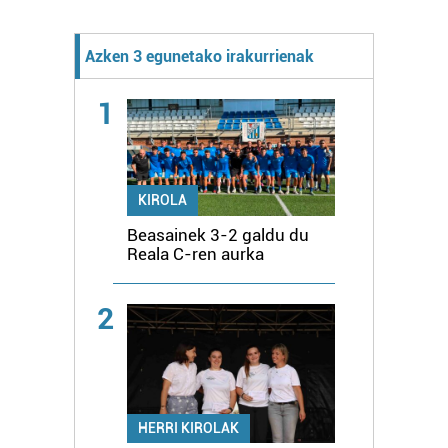
Azken 3 egunetako irakurrienak
1
KIROLA
Beasainek 3-2 galdu du
Reala C-ren aurka
2
HERRI KIROLAK