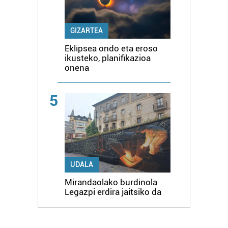
GIZARTEA
Eklipsea ondo eta eroso
ikusteko, planifikazioa
onena
5
UDALA
Mirandaolako burdinola
Legazpi erdira jaitsiko da