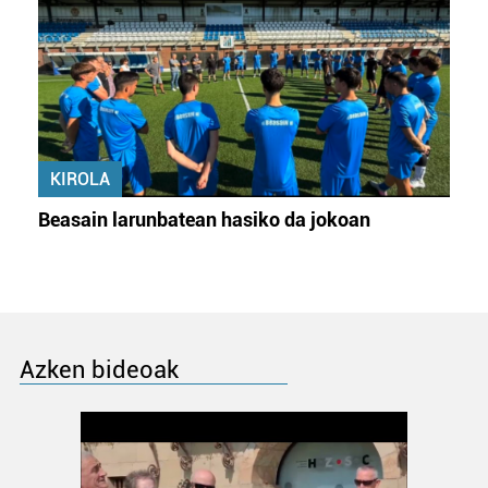
KIROLA
Beasain larunbatean hasiko da jokoan
Azken bideoak