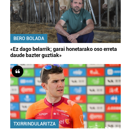
BERO BOLADA
«Ez dago belarrik; garai honetarako oso erreta
daude bazter guztiak»
TXIRRINDULARITZA