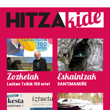
Zozketak
Eskaintzak
Lazkao Txikik 100 urte!
SANTIMAMIÑE