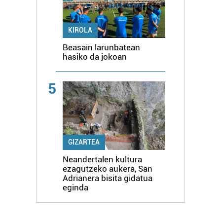
KIROLA
Beasain larunbatean
hasiko da jokoan
5
GIZARTEA
Neandertalen kultura
ezagutzeko aukera, San
Adrianera bisita gidatua
eginda