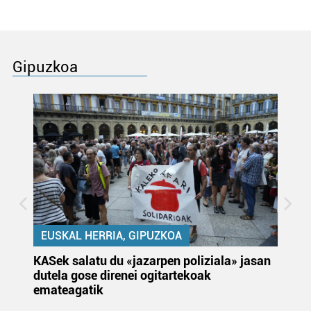
Gipuzkoa
EUSKAL HERRIA, GIPUZKOA
KASek salatu du «jazarpen poliziala» jasan
Pa
dutela gose direnei ogitartekoak
da
emateagatik
«s