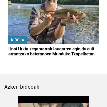
KIROLA
Unai Urkia zegamarrak laugarren egin du euli-
arrantzako beteranoen Munduko Txapelketan
Azken bideoak