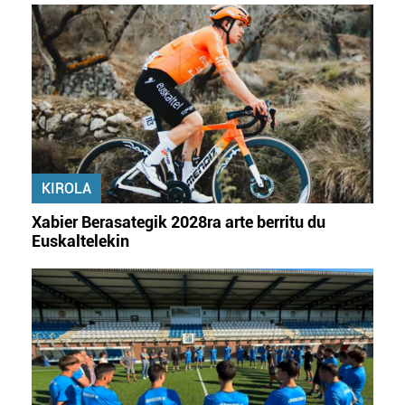
KIROLA
Xabier Berasategik 2028ra arte berritu du
Euskaltelekin