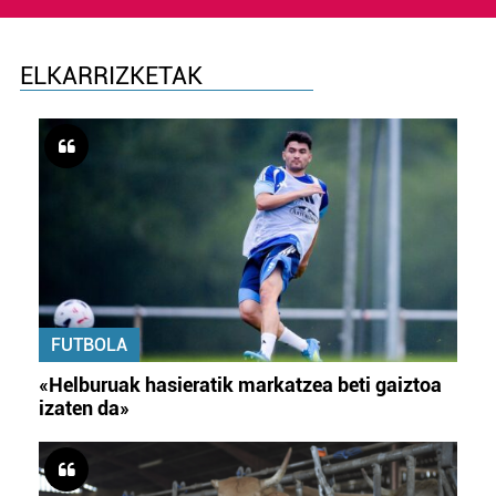
ELKARRIZKETAK
FUTBOLA
«Helburuak hasieratik markatzea beti gaiztoa
izaten da»