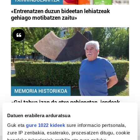
«Entrenatzen duzun bideetan lehiatzeak
gehiago motibatzen zaitu»
MEMORIA HISTORIKOA
«Gai tabua izan da etxe gehienetan, jendeak
azkeneko momentuan hitz egin du»
Datuen erabilera arduratsua
Guk eta
gure 1022 kideek
sure informacio pertsonala,
zure IP zenbakia, esaterako, prozesatzen ditugu, cookie