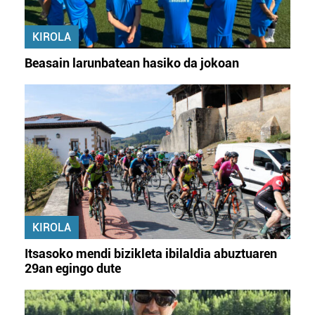
KIROLA
Beasain larunbatean hasiko da jokoan
KIROLA
Itsasoko mendi bizikleta ibilaldia abuztuaren
29an egingo dute