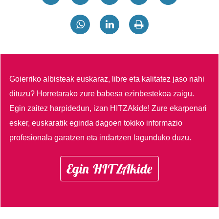
Goierriko albisteak euskaraz, libre eta kalitatez jaso nahi
dituzu?
Horretarako zure babesa ezinbestekoa zaigu.
Egin zaitez harpidedun, izan HITZAkide!
Zure ekarpenari
esker, euskaratik eginda dagoen tokiko informazio
profesionala garatzen eta indartzen lagunduko duzu.
Egin HITZAkide