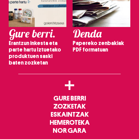
Gure berri.
Denda
Erantzun inkesta eta
Papereko zenbakiak
parte hartu Iztuetako
PDF formatuan
produktuen saski
baten zozketan
+
GURE BERRI
ZOZKETAK
ESKAINTZAK
HEMEROTEKA
NOR GARA