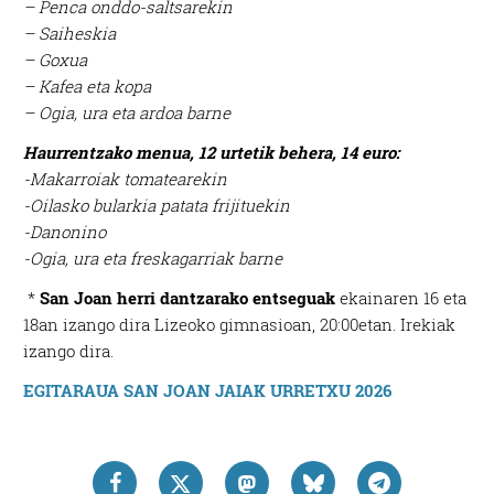
– Penca onddo-saltsarekin
– Saiheskia
– Goxua
– Kafea eta kopa
– Ogia, ura eta ardoa barne
Haurrentzako menua, 12 urtetik behera, 14 euro:
-Makarroiak tomatearekin
-Oilasko bularkia patata frijituekin
-Danonino
-Ogia, ura eta freskagarriak barne
*
San Joan herri dantzarako entseguak
ekainaren 16 eta
18an izango dira Lizeoko gimnasioan, 20:00etan. Irekiak
izango dira.
EGITARAUA SAN JOAN JAIAK URRETXU 2026