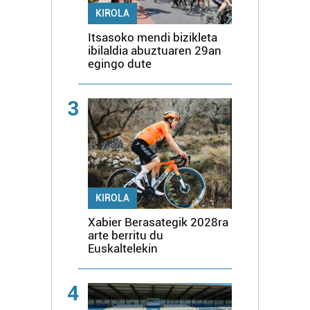
KIROLA
Itsasoko mendi bizikleta
ibilaldia abuztuaren 29an
egingo dute
3
KIROLA
Xabier Berasategik 2028ra
arte berritu du
Euskaltelekin
4