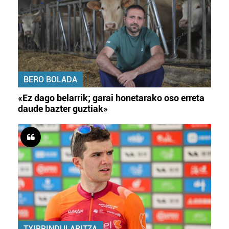
BERO BOLADA
«Ez dago belarrik; garai honetarako oso erreta
daude bazter guztiak»
TXIRRINDULARITZA