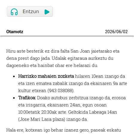
Otamotz
2026
/
06
/
02
Hiru aste besterik ez dira falta San Joan jaietarako eta
dena prest dago jada. Udalak egitaraua aurkeztu du
dagoeneko eta hainbat ohar ere helarazi du.
Harrizko mahaien zozketa
hilaren 10ean izango da
eta izen ematea zabalik izango da ekainaren 9a arte
kultur etxean (943 038088).
Trafikoa:
Doako autobus zerbitzua izango da, erosoa
eta irisgarria, ekainaren 24an, egun osoan
10:00etatik 20:30ak arte. Geltokida Labeaga 14an
(Jose Mari Lasa plaza) izango da.
Hala ere, kotxean igo behar izanez gero, paseak eskatu