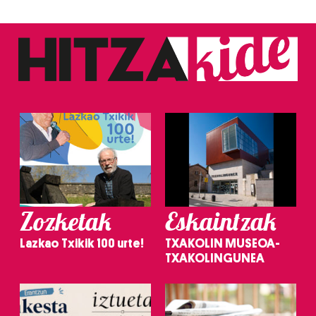
Zozketak
Eskaintzak
Lazkao Txikik 100 urte!
TXAKOLIN MUSEOA-
TXAKOLINGUNEA