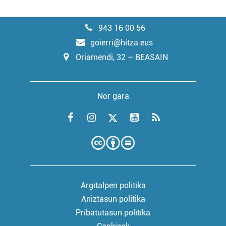
943 16 00 56
goierri@hitza.eus
Oriamendi, 32 – BEASAIN
Nor gara
Argitalpen politika
Aniztasun politika
Pribatutasun politika