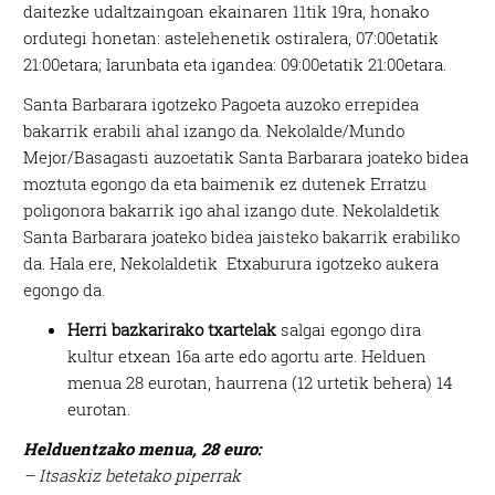
daitezke udaltzaingoan ekainaren 11tik 19ra, honako
ordutegi honetan: astelehenetik ostiralera, 07:00etatik
21:00etara; larunbata eta igandea: 09:00etatik 21:00etara.
Santa Barbarara igotzeko Pagoeta auzoko errepidea
bakarrik erabili ahal izango da. Nekolalde/Mundo
Mejor/Basagasti auzoetatik Santa Barbarara joateko bidea
moztuta egongo da eta baimenik ez dutenek Erratzu
poligonora bakarrik igo ahal izango dute. Nekolaldetik
Santa Barbarara joateko bidea jaisteko bakarrik erabiliko
da. Hala ere, Nekolaldetik Etxaburura igotzeko aukera
egongo da.
Herri bazkarirako txartelak
salgai egongo dira
kultur etxean 16a arte edo agortu arte. Helduen
menua 28 eurotan, haurrena (12 urtetik behera) 14
eurotan.
Helduentzako menua, 28 euro:
– Itsaskiz betetako piperrak