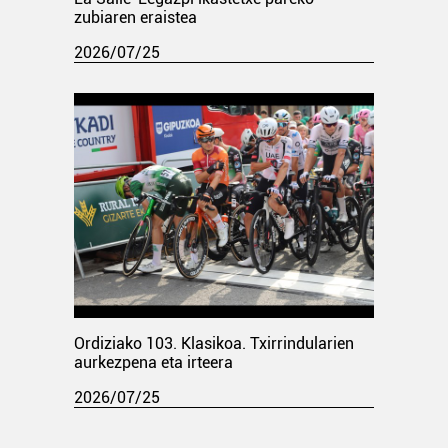
zubiaren eraistea
2026/07/25
Ordiziako 103. Klasikoa. Txirrindularien
aurkezpena eta irteera
2026/07/25