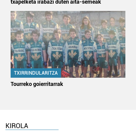
txapelketa irabazi duten aita-semeak
fitxategiak erabiltzen ditu. Zure esperientzia eta
zerbitzuak hobetzeko asmoz, cookie teknologiaz
baliatzen gara. Ohar hau onartuz gero, teknologia hori
erabiltzeko baimen esplizitua ematen diguzu.
Gehiago
irakurri
TXIRRINDULARITZA
Tourreko goierritarrak
KIROLA