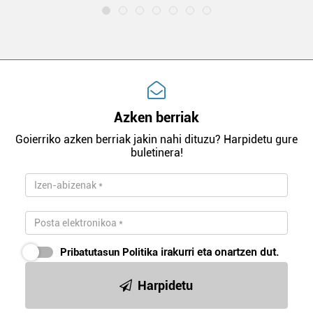
Azken berriak
Goierriko azken berriak jakin nahi dituzu? Harpidetu gure
buletinera!
Pribatutasun Politika
irakurri eta onartzen dut.
Harpidetu