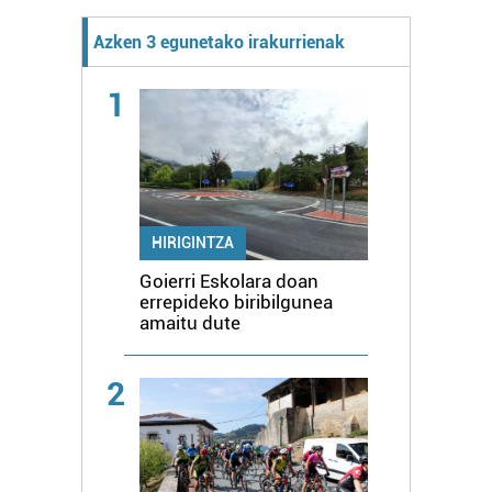
Azken 3 egunetako irakurrienak
1
HIRIGINTZA
Goierri Eskolara doan
errepideko biribilgunea
amaitu dute
2