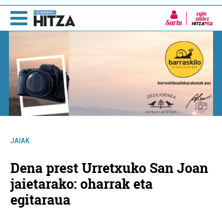
Sartu
JAIAK
Dena prest Urretxuko San Joan
jaietarako: oharrak eta
egitaraua