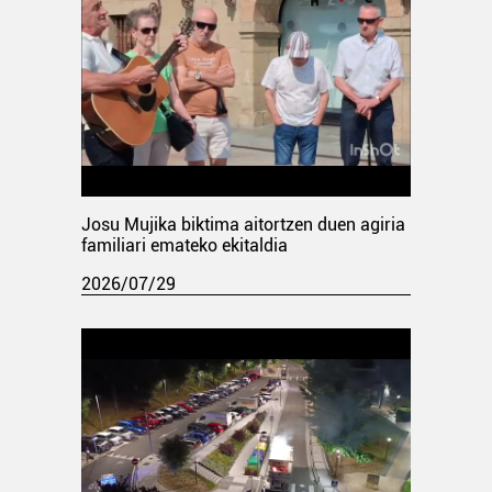
Josu Mujika biktima aitortzen duen agiria
familiari emateko ekitaldia
2026/07/29