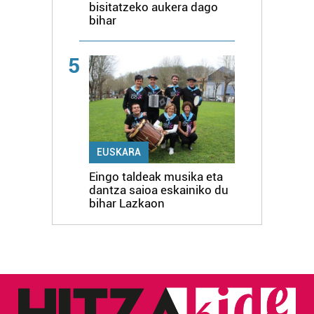
bisitatzeko aukera dago
bihar
5
EUSKARA
Eingo taldeak musika eta
dantza saioa eskainiko du
bihar Lazkaon