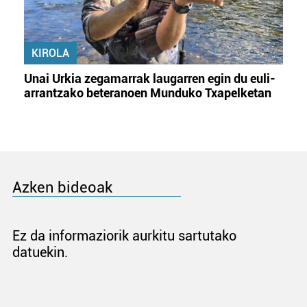
KIROLA
Unai Urkia zegamarrak laugarren egin du euli-
arrantzako beteranoen Munduko Txapelketan
Azken bideoak
Ez da informaziorik aurkitu sartutako
datuekin.