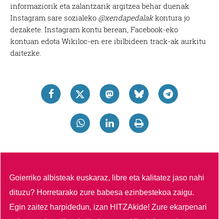
informaziorik eta zalantzarik argitzea behar duenak
Instagram sare sozialeko
@xendapedalak
kontura jo
dezakete. Instagram kontu berean, Facebook-eko
kontuan edota Wikiloc-en ere ibilbideen track-ak aurkitu
daitezke.
Goierriko albisteak euskaraz, libre eta kalitatez jaso nahi
dituzu?
Horretarako zure babesa ezinbestekoa zaigu.
Egin zaitez harpidedun, izan HITZAkide!
Zure ekarpenari