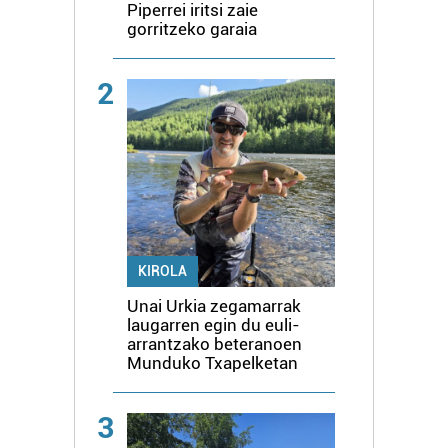
Piperrei iritsi zaie
gorritzeko garaia
2
KIROLA
Unai Urkia zegamarrak
laugarren egin du euli-
arrantzako beteranoen
Munduko Txapelketan
3