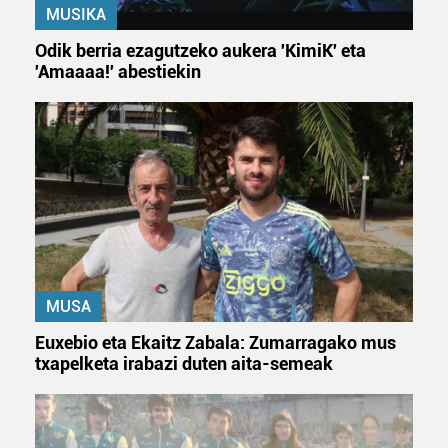
MUSIKA
Odik berria ezagutzeko aukera 'KimiK' eta
'Amaaaa!' abestiekin
MUSA
Euxebio eta Ekaitz Zabala: Zumarragako mus
txapelketa irabazi duten aita-semeak