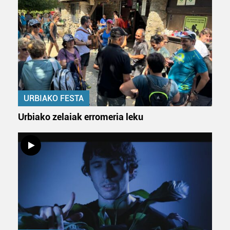
Webgune honek cookie propioak eta hirugarrenen cookie-
fitxategiak erabiltzen ditu. Zure esperientzia eta
zerbitzuak hobetzeko asmoz, cookie teknologiaz
baliatzen gara. Ohar hau onartuz gero, teknologia hori
erabiltzeko baimen esplizitua ematen diguzu.
Gehiago
irakurri
URBIAKO FESTA
Urbiako zelaiak erromeria leku