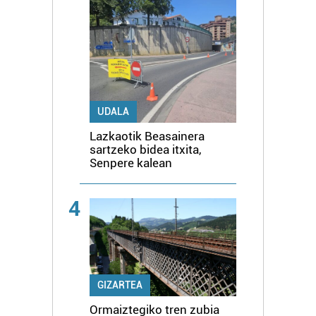
UDALA
Lazkaotik Beasainera
sartzeko bidea itxita,
Senpere kalean
4
GIZARTEA
Ormaiztegiko tren zubia