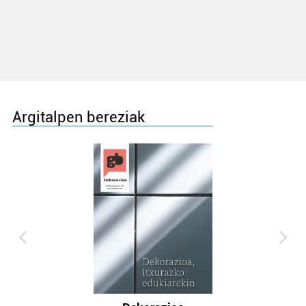
Argitalpen bereziak