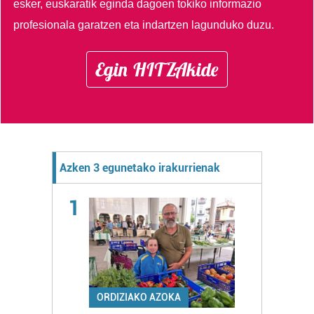
esker, euskaratik eginda dagoen tokiko informazio
profesionala garatzen eta indartzen lagunduko duzu.
Egin HITZAkide
Azken 3 egunetako irakurrienak
1
ORDIZIAKO AZOKA