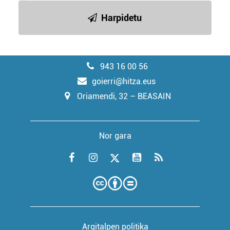
Harpidetu
943 16 00 56
goierri@hitza.eus
Oriamendi, 32 – BEASAIN
Nor gara
Argitalpen politika