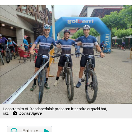
Legorretako VI. Xendapedalak probaren irteerako argazki bat,
iaz.
Loinaz Agirre