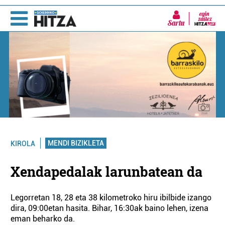
Sartu
MENDI BIZIKLETA
KIROLA
Xendapedalak larunbatean da
Legorretan 18, 28 eta 38 kilometroko hiru ibilbide izango
dira, 09:00etan hasita. Bihar, 16:30ak baino lehen, izena
eman beharko da.