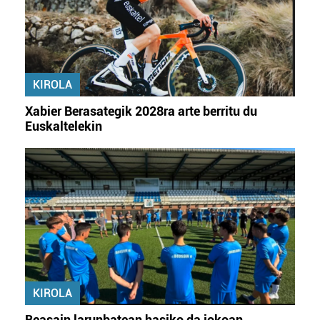
KIROLA
Xabier Berasategik 2028ra arte berritu du
Euskaltelekin
KIROLA
Beasain larunbatean hasiko da jokoan