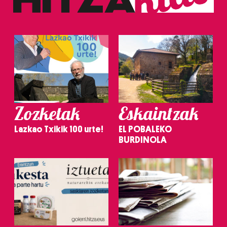
Zozketak
Eskaintzak
Lazkao Txikik 100 urte!
EL POBALEKO
BURDINOLA