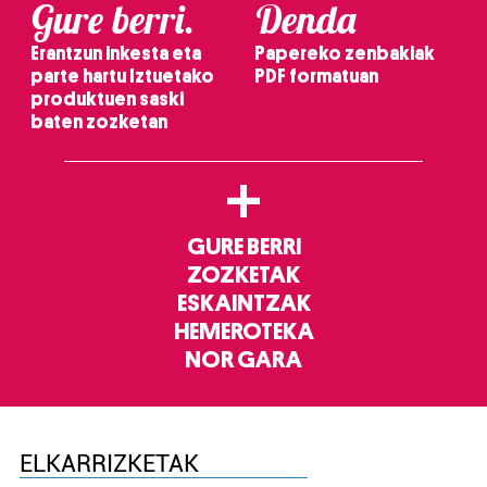
Gure berri.
Denda
Erantzun inkesta eta
Papereko zenbakiak
parte hartu Iztuetako
PDF formatuan
produktuen saski
baten zozketan
+
GURE BERRI
ZOZKETAK
ESKAINTZAK
HEMEROTEKA
NOR GARA
ELKARRIZKETAK