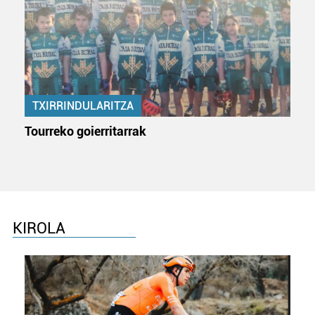
TXIRRINDULARITZA
Tourreko goierritarrak
KIROLA