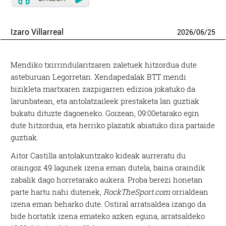
Izaro Villarreal
2026
/
06
/
25
Mendiko txirrindularitzaren zaletuek hitzordua dute
asteburuan Legorretan. Xendapedalak BTT mendi
bizikleta martxaren zazpigarren edizioa jokatuko da
larunbatean, eta antolatzaileek prestaketa lan guztiak
bukatu dituzte dagoeneko. Goizean, 09:00etarako egin
dute hitzordua, eta herriko plazatik abiatuko dira partaide
guztiak.
Aitor Castilla antolakuntzako kideak aurreratu du
oraingoz 49 lagunek izena eman dutela, baina oraindik
zabalik dago horretarako aukera. Proba berezi honetan
parte hartu nahi dutenek,
RockTheSport.com
orrialdean
izena eman beharko dute. Ostiral arratsaldea izango da
bide hortatik izena emateko azken eguna, arratsaldeko