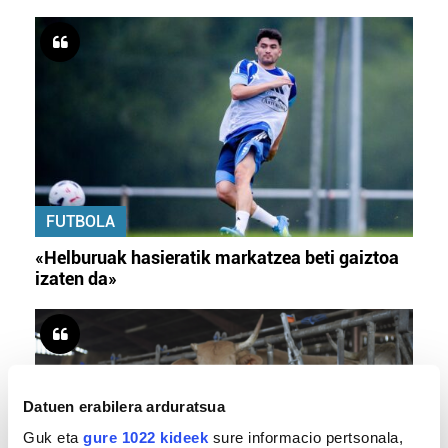
FUTBOLA
«Helburuak hasieratik markatzea beti gaiztoa
izaten da»
Datuen erabilera arduratsua
Guk eta
gure 1022 kideek
sure informacio pertsonala,