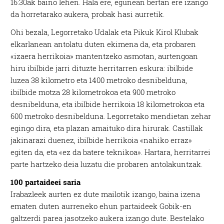
16:30ak baino lehen. Hala ere, egunean bertan ere izango
da horretarako aukera, probak hasi aurretik.
Ohi bezala, Legorretako Udalak eta Pikuk Kirol Klubak
elkarlanean antolatu duten ekimena da, eta probaren
«izaera herrikoia» mantentzeko asmotan, aurtengoan
hiru ibilbide jarri dituzte herritarren eskura: ibilbide
luzea 38 kilometro eta 1400 metroko desnibelduna,
ibilbide motza 28 kilometrokoa eta 900 metroko
desnibelduna, eta ibilbide herrikoia 18 kilometrokoa eta
600 metroko desnibelduna. Legorretako mendietan zehar
egingo dira, eta plazan amaituko dira hirurak. Castillak
jakinarazi duenez, ibilbide herrikoia «nahiko erraz»
egiten da, eta «ez da batere teknikoa». Hartara, herritarrei
parte hartzeko deia luzatu die probaren antolakuntzak.
100 partaideei saria
Irabazleek aurten ez dute mailotik izango, baina izena
ematen duten aurreneko ehun partaideek Gobik-en
galtzerdi parea jasotzeko aukera izango dute. Bestelako