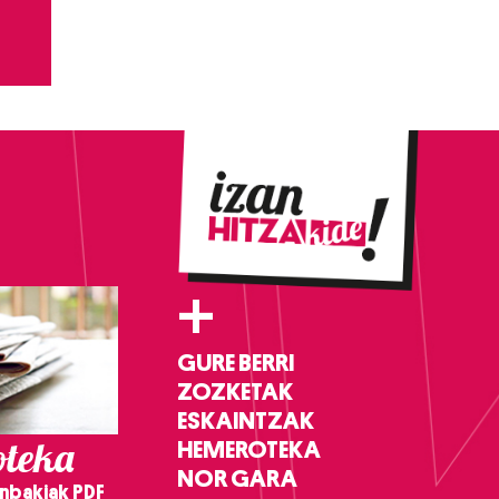
+
GURE BERRI
ZOZKETAK
ESKAINTZAK
teka
HEMEROTEKA
NOR GARA
nbakiak PDF