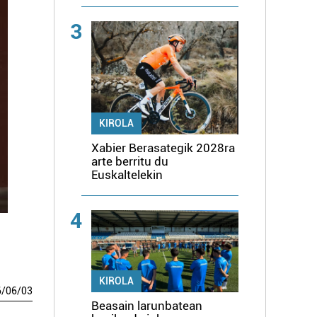
3
KIROLA
Xabier Berasategik 2028ra
arte berritu du
Euskaltelekin
4
KIROLA
6
/
06
/
03
Beasain larunbatean