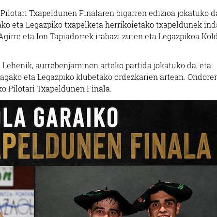
o Pilotari Txapeldunen Finalaren bigarren edizioa jokatuko d
ko eta Legazpiko txapelketa herrikoietako txapeldunek ind
girre eta Ion Tapiadorrek irabazi zuten eta Legazpikoa Kol
. Lehenik, aurrebenjaminen arteko partida jokatuko da, eta
agako eta Legazpiko klubetako ordezkarien artean. Ondoren
iko Pilotari Txapeldunen Finala.