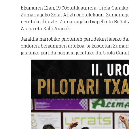
Ekainaren 12an, 19:00etatik aurrera, Urola Garaik
Zumarragako Zelai Arizti pilotalekuan. Zumarraga
neurtuko dituzte. Zumarragako txapelketa Beñat A
Arana eta Xabi Aranak.
Jaialdia harrobiko pilotarien partidekin hasiko da
ondoren, benjaminen artekoa, bi kasuetan Zumarr
jaialdiko partida nagusia jokatuko da: Urola Gara