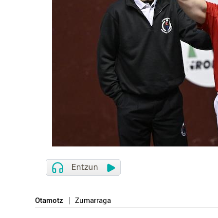
Otamotz
Zumarraga