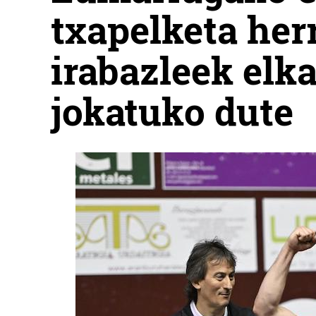
txapelketa her
irabazleek elk
jokatuko dute