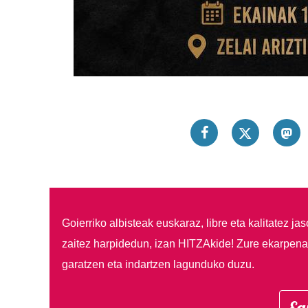
Goierriko albisteak euskaraz, libre eta kalitatez ja
zaitez harpidedun, izan HITZAkide!
Zure ekarpenar
garatzen eta indartzen lagunduko duzu.
Eg