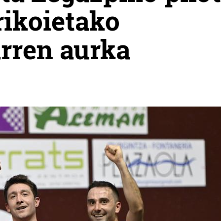
rikoietako
arren aurka