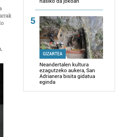
hasiko da jokoan
a
arrak
5
do
,
GIZARTEA
Neandertalen kultura
ezagutzeko aukera, San
Adrianera bisita gidatua
eginda