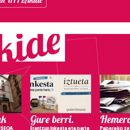
ak
Gure berri.
Hemero
USEOA
Erantzun inkesta eta parte
Papereko ze