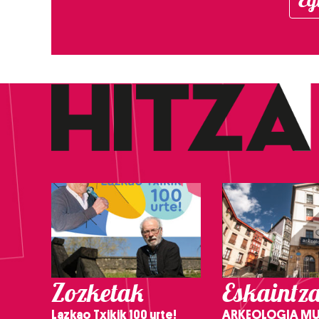
Zozketak
Eskaintz
Lazkao Txikik 100 urte!
ARKEOLOGIA M