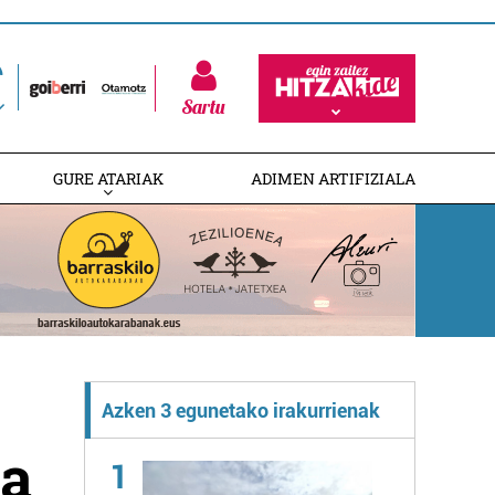
Sartu
GURE ATARIAK
ADIMEN ARTIFIZIALA
Azken 3 egunetako irakurrienak
ta
1