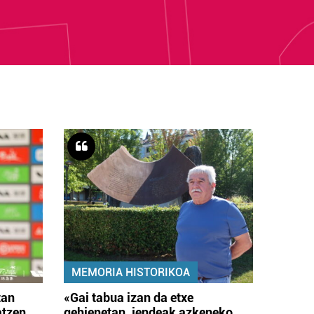
MEMORIA HISTORIKOA
tan
«Gai tabua izan da etxe
atzen
gehienetan, jendeak azkeneko