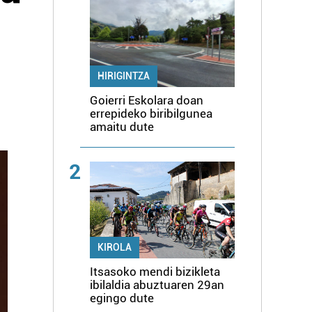
HIRIGINTZA
Goierri Eskolara doan
errepideko biribilgunea
amaitu dute
2
KIROLA
Itsasoko mendi bizikleta
ibilaldia abuztuaren 29an
egingo dute