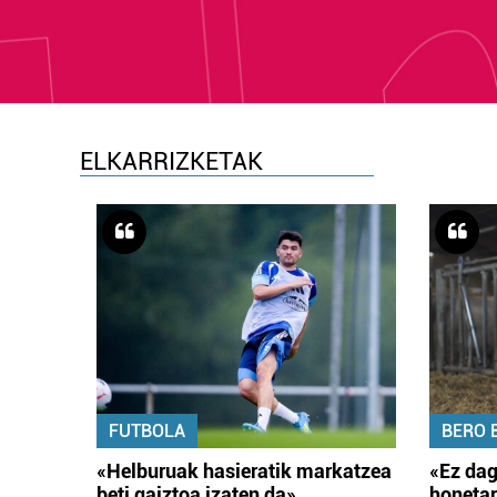
ELKARRIZKETAK
FUTBOLA
BERO 
«Helburuak hasieratik markatzea
«Ez dag
beti gaiztoa izaten da»
honetar