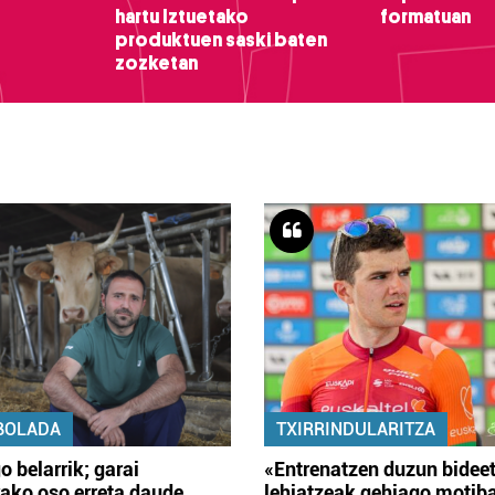
hartu Iztuetako
formatuan
produktuen saski baten
zozketan
BOLADA
TXIRRINDULARITZA
o belarrik; garai
«Entrenatzen duzun bidee
ako oso erreta daude
lehiatzeak gehiago motib