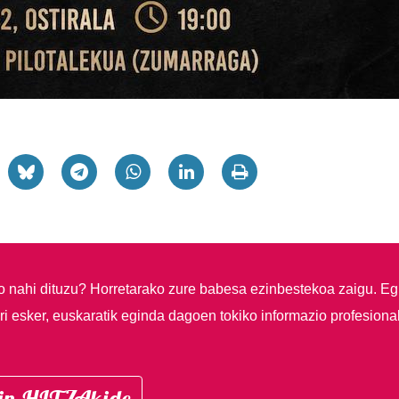
so nahi dituzu?
Horretarako zure babesa ezinbestekoa zaigu. Eg
i esker, euskaratik eginda dagoen tokiko informazio profesiona
in HITZAkide