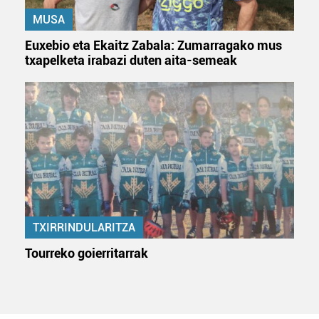
MUSA
Euxebio eta Ekaitz Zabala: Zumarragako mus
txapelketa irabazi duten aita-semeak
TXIRRINDULARITZA
Tourreko goierritarrak