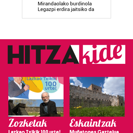
Mirandaolako burdinola
Legazpi erdira jaitsiko da
Zozketak
Eskaintzak
Lazkao Txikik 100 urte!
Muñatones Gaztelua