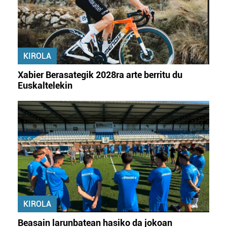
KIROLA
Xabier Berasategik 2028ra arte berritu du
Euskaltelekin
KIROLA
Beasain larunbatean hasiko da jokoan