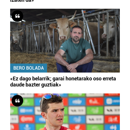
BERO BOLADA
«Ez dago belarrik; garai honetarako oso erreta
daude bazter guztiak»