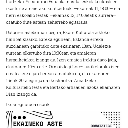
hartzeko. Secundino Esnaola musika eskolako ikasleen
ikasturte amaierako kontzertuak, —ekainak 11, 18:00— eta
herri eskolako festak —ekainak 12, 17:00etatik aurrera—
osatuko dute astean zeharreko egitaraua.
Datorren asteburuari begira, Ekain Kulturala zikloko
hainbat klasiko. Erreka egunean, Eztanda erreka
auzolanean garbituko dute ekainaren 13an. Udaletxe
aurrean elkartuko dira 10:30ean eta amaieran
hamaiketakoa izango da. Izen ematea irekita dago jada,
ekainaren 10era arte. Ormaiztegi Lorez sariketarako izen
ematea ere egun berean amaituko da, eta ekainaren
15etik 20ra egingo da ikuskaritza. Amaitzeko,
Kulturarteko festa eta Bertako artisauen azoka ekainaren
14an izango da.
Ikusi egitaraua osorik.