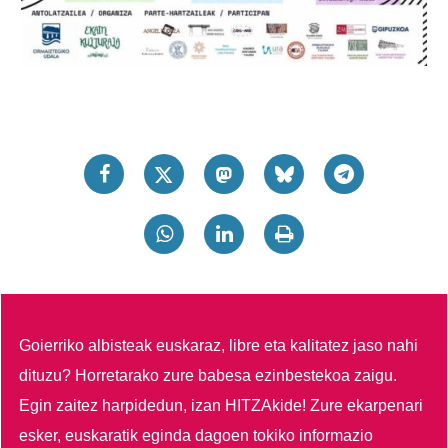
Goierriko albisteak euskaraz, libre eta kalitatez jaso nahi
dituzu?
Horretarako zure babesa ezinbestekoa zaigu.
Egin zaitez harpidedun, izan HITZAkide!
Zure ekarpenari
esker, euskaratik eginda dagoen tokiko informazio