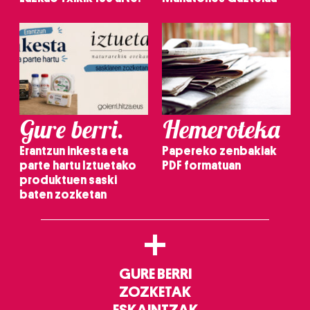
Gure berri.
Hemeroteka
Erantzun inkesta eta
Papereko zenbakiak
parte hartu Iztuetako
PDF formatuan
produktuen saski
baten zozketan
+
GURE BERRI
ZOZKETAK
ESKAINTZAK