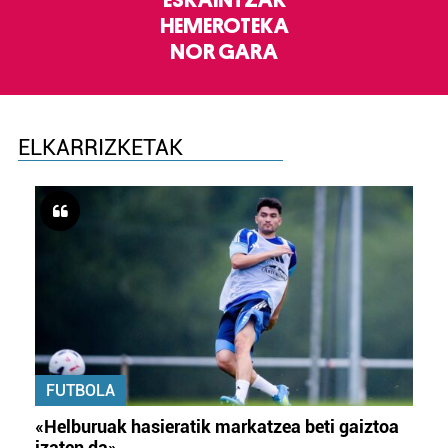
HEMEROTEKA
NOR GARA
ELKARRIZKETAK
FUTBOLA
«Helburuak hasieratik markatzea beti gaiztoa
izaten da»