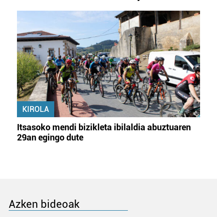
KIROLA
Itsasoko mendi bizikleta ibilaldia abuztuaren
29an egingo dute
Azken bideoak