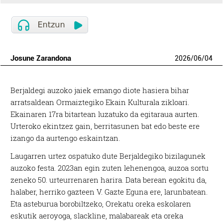
Josune Zarandona
2026
/
06
/
04
Berjaldegi auzoko jaiek emango diote hasiera bihar
arratsaldean Ormaiztegiko Ekain Kulturala zikloari.
Ekainaren 17ra bitartean luzatuko da egitaraua aurten.
Urteroko ekintzez gain, berritasunen bat edo beste ere
izango da aurtengo eskaintzan.
Laugarren urtez ospatuko dute Berjaldegiko bizilagunek
auzoko festa. 2023an egin zuten lehenengoa, auzoa sortu
zeneko 50. urteurrenaren harira. Data berean egokitu da,
halaber, herriko gazteen V. Gazte Eguna ere, larunbatean.
Eta asteburua borobiltzeko, Orekatu oreka eskolaren
eskutik aeroyoga, slackline, malabareak eta oreka