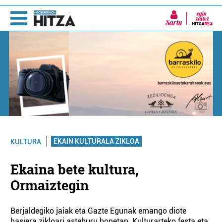
Sartu
EKAIN KULTURALA ZIKLOA
KULTURA
Ekaina bete kultura,
Ormaiztegin
Berjaldegiko jaiak eta Gazte Egunak emango diote
hasiera zikloari asteburu honetan. Kulturarteko festa eta