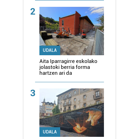
2
UDALA
Aita Iparragirre eskolako
jolastoki berria forma
hartzen ari da
3
UDALA