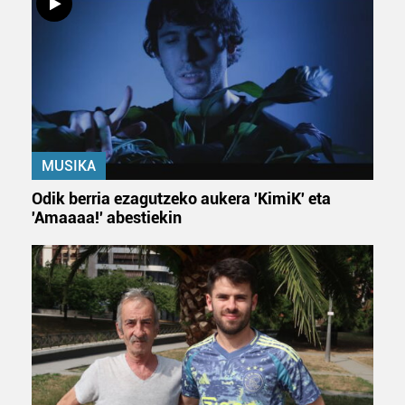
interes komertzial legitimoetan babesten dira. Ikusi gure
bazkideen zerrenda, beren ustez zein helburutarako
duten interes legitimoa eta horren aurka nola egin
dezakezun ikusteko.
Lortu zure datu pertsonalak prozesatzeko moduari
buruzko informazio gehiago eta ezarri zure lehentasunak
datuen atalean. Edozein unetan alda edo ken dezakezu
MUSIKA
zure baimena Cookieen adierazpenean.
Odik berria ezagutzeko aukera 'KimiK' eta
'Amaaaa!' abestiekin
Webgune honek cookie propioak eta hirugarrenen cookie-
fitxategiak erabiltzen ditu. Zure esperientzia eta
zerbitzuak hobetzeko asmoz, cookie teknologiaz
baliatzen gara. Ohar hau onartuz gero, teknologia hori
erabiltzeko baimen esplizitua ematen diguzu.
Gehiago
irakurri