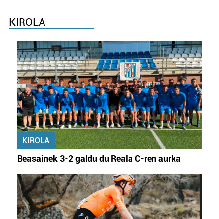
KIROLA
KIROLA
Beasainek 3-2 galdu du Reala C-ren aurka