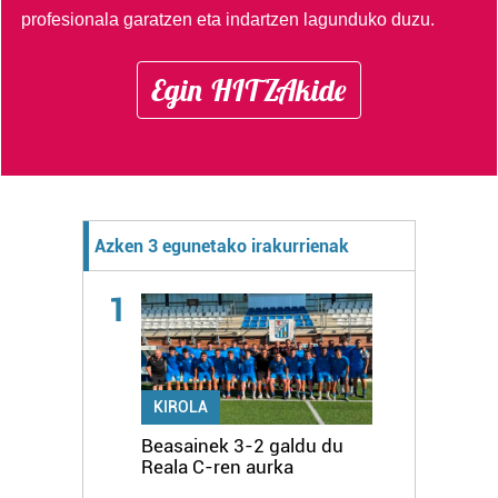
profesionala garatzen eta indartzen lagunduko duzu.
Egin HITZAkide
Azken 3 egunetako irakurrienak
1
KIROLA
Beasainek 3-2 galdu du
Reala C-ren aurka