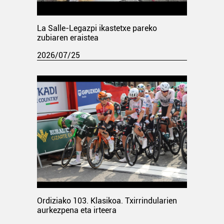
La Salle-Legazpi ikastetxe pareko
zubiaren eraistea
2026/07/25
Ordiziako 103. Klasikoa. Txirrindularien
aurkezpena eta irteera