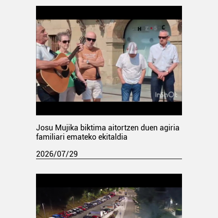
Josu Mujika biktima aitortzen duen agiria
familiari emateko ekitaldia
2026/07/29