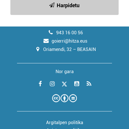
Harpidetu
943 16 00 56
goierri@hitza.eus
Oriamendi, 32 – BEASAIN
Nor gara
Argitalpen politika