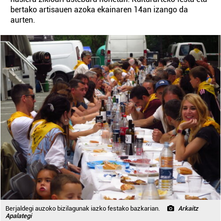
bertako artisauen azoka ekainaren 14an izango da
aurten.
Berjaldegi auzoko bizilagunak iazko festako bazkarian.
Arkaitz
Apalategi