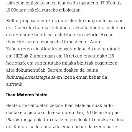
jolasetan zailtzeko saioa izango da igandean, 17:00etatik
19:00etara eskola aurreko arboladian.
Kultur proposamenek ez dute etenik izango aste barruan
ere. Goierriko hainbat lekutan arrakasta handia izaten ari
den Hutsune handi bat astelehenean gizarte etxean
ikusteko aukera izango da Ormaiztegin. Anne
Zufiaurreren eta Alex Areizagaren lana da eta heroinak
eta HIESak Zumarragan eta Urretxun eragindako 115
heriotzak eta suntsitutako milaka bizitzak gogoratzen
ditu dokumentalak. Sarrera doakoa da, baina
kultura@ormaiztegi.eus
-en izena eman behar da
aurretik.
Iban Materen bisita
Beste urte batzuetan bezala, Iban Mate adituak ardo
dastaketa gidatuko du ekainaren 9an, 19:00etan karpan.
Plazak mugatuak dira eta izen emateak 10 euroko kostua
du. Kultura sailera idatzita eman behar da izena parte