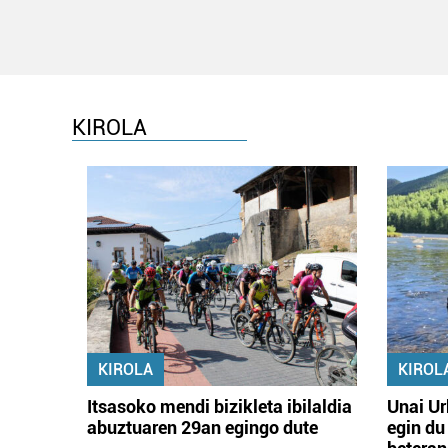
KIROLA
KIROLA
KIROL
Itsasoko mendi bizikleta ibilaldia
Unai Ur
abuztuaren 29an egingo dute
egin du