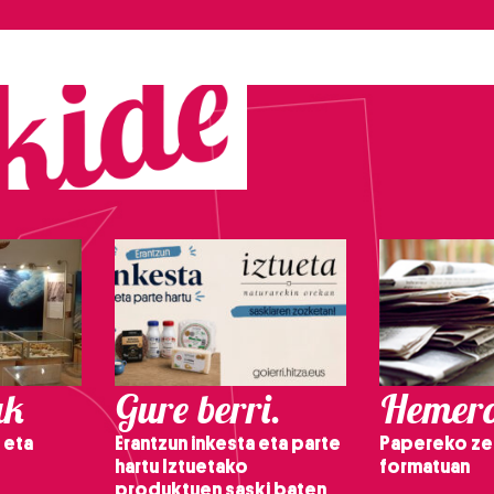
ak
Gure berri.
Hemero
 eta
Erantzun inkesta eta parte
Papereko ze
hartu Iztuetako
formatuan
produktuen saski baten