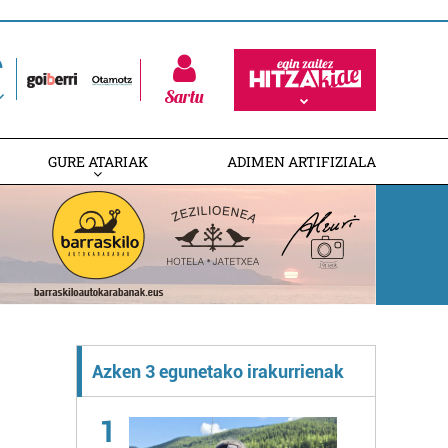
Sartu
GURE ATARIAK
ADIMEN ARTIFIZIALA
Azken 3 egunetako irakurrienak
1