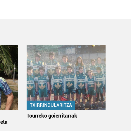
TXIRRINDULARITZA
:
Tourreko goierritarrak
eta
k