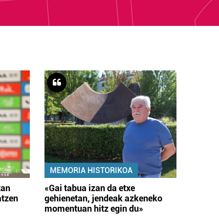
MEMORIA HISTORIKOA
tan
«Gai tabua izan da etxe
atzen
gehienetan, jendeak azkeneko
momentuan hitz egin du»