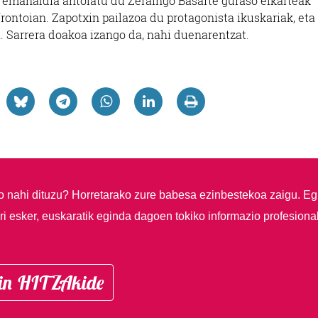
 emanaldia antolatu du Zeraingo Basarte guraso elkarteak
rontoian. Zapotxin pailazoa du protagonista ikuskariak, eta
a. Sarrera doakoa izango da, nahi duenarentzat.
so nahi dituzu?
Horretarako zure babesa ezinbestekoa zaigu. Eg
i esker, euskaratik eginda dagoen tokiko informazio profesiona
in HITZAkide