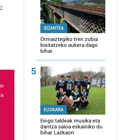
 2
GIZARTEA
Ormaiztegiko tren zubia
bisitatzeko aukera dago
bihar
5
in
la
EUSKARA
Eingo taldeak musika eta
dantza saioa eskainiko du
bihar Lazkaon