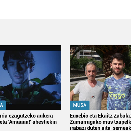
A
MUSA
rria ezagutzeko aukera
Euxebio eta Ekaitz Zabala
 eta 'Amaaaa!' abestiekin
Zumarragako mus txapelk
irabazi duten aita-semea