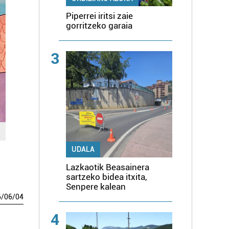
Piperrei iritsi zaie
gorritzeko garaia
3
UDALA
Lazkaotik Beasainera
sartzeko bidea itxita,
Senpere kalean
6
/
06
/
04
4