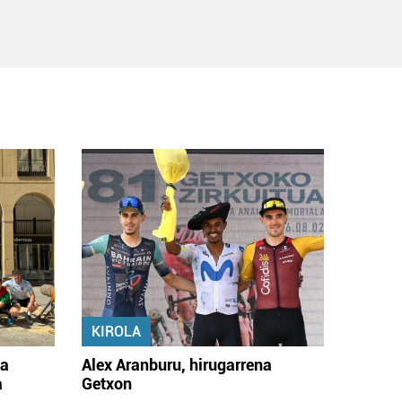
KIROLA
na
Alex Aranburu, hirugarrena
a
Getxon