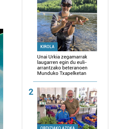
KIROLA
Unai Urkia zegamarrak
laugarren egin du euli-
arrantzako beteranoen
Munduko Txapelketan
2
ORDIZIAKO AZOKA