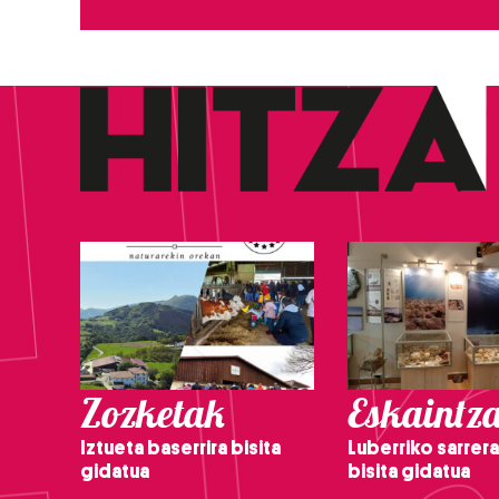
Zozketak
Eskaintz
Iztueta baserrira bisita
Luberriko sarrera
gidatua
bisita gidatua