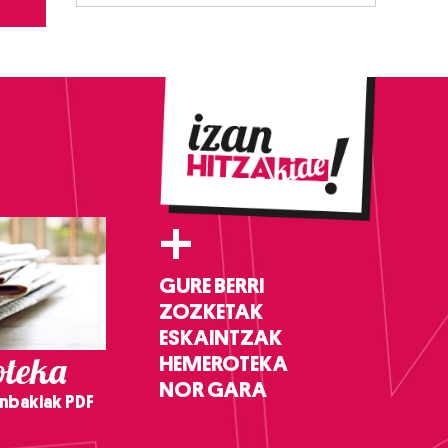
+
GURE BERRI
ZOZKETAK
ESKAINTZAK
teka
HEMEROTEKA
NOR GARA
nbakiak PDF