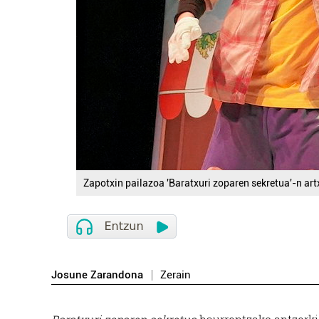
Zapotxin pailazoa 'Baratxuri zoparen sekretua'-n art
Josune Zarandona
Zerain