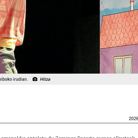
xiboko irudian.
Hitza
202