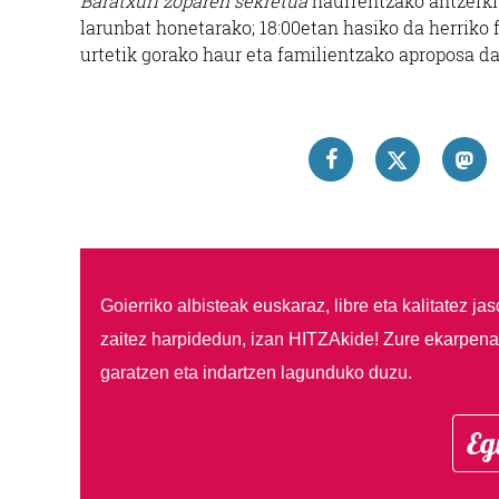
Baratxuri zoparen sekretua
haurrentzako antzerki
larunbat honetarako; 18:00etan hasiko da herriko f
urtetik gorako haur eta familientzako aproposa d
Goierriko albisteak euskaraz, libre eta kalitatez ja
zaitez harpidedun, izan HITZAkide!
Zure ekarpenar
garatzen eta indartzen lagunduko duzu.
Eg