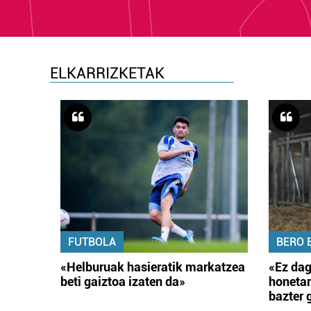
ELKARRIZKETAK
FUTBOLA
BERO 
«Helburuak hasieratik markatzea
«Ez dag
beti gaiztoa izaten da»
honetar
bazter 