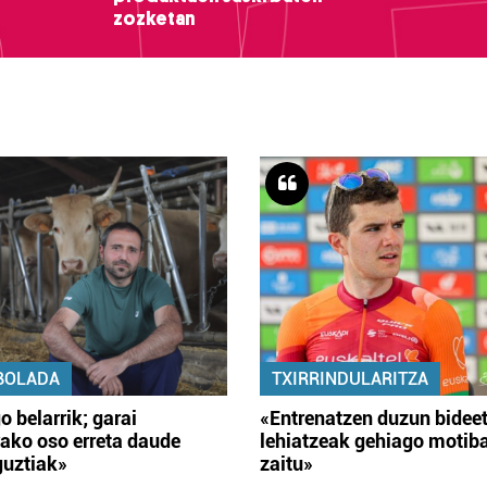
zozketan
BOLADA
TXIRRINDULARITZA
o belarrik; garai
«Entrenatzen duzun bidee
ako oso erreta daude
lehiatzeak gehiago motib
guztiak»
zaitu»