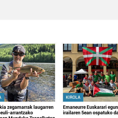
A
KIROLA
kia zegamarrak laugarren
Emaneurre Euskarari egu
 euli-arrantzako
irailaren 5ean ospatuko d