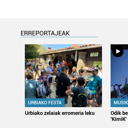
ERREPORTAJEAK
URBIAKO FESTA
MUSIK
Urbiako zelaiak erromeria leku
Odik be
'KimiK'