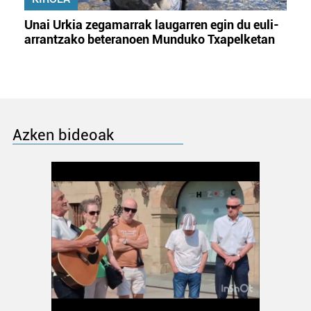
Unai Urkia zegamarrak laugarren egin du euli-
arrantzako beteranoen Munduko Txapelketan
Azken bideoak