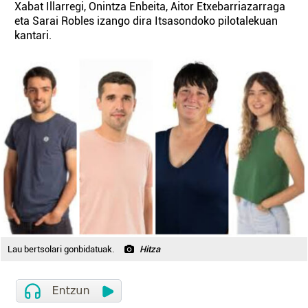
Xabat Illarregi, Onintza Enbeita, Aitor Etxebarriazarraga
eta Sarai Robles izango dira Itsasondoko pilotalekuan
kantari.
Lau bertsolari gonbidatuak.
Hitza