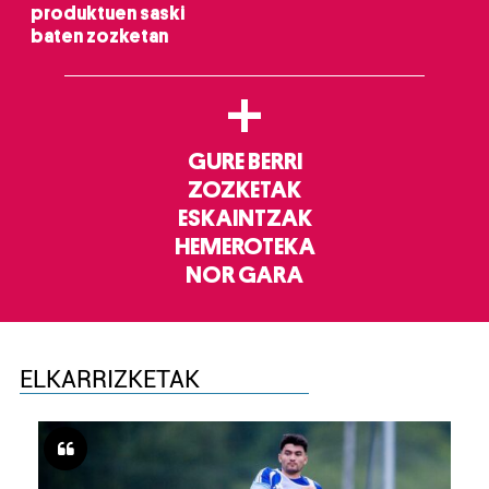
produktuen saski
baten zozketan
+
GURE BERRI
ZOZKETAK
ESKAINTZAK
HEMEROTEKA
NOR GARA
ELKARRIZKETAK