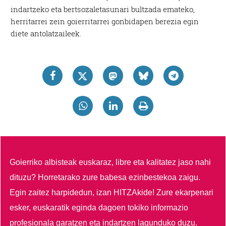
indartzeko eta bertsozaletasunari bultzada emateko,
herritarrei zein goierritarrei gonbidapen berezia egin
diete antolatzaileek.
Goierriko albisteak euskaraz, libre eta kalitatez jaso nahi
dituzu?
Horretarako zure babesa ezinbestekoa zaigu.
Egin zaitez harpidedun, izan HITZAkide!
Zure ekarpenari
esker, euskaratik eginda dagoen tokiko informazio
profesionala garatzen eta indartzen lagunduko duzu.