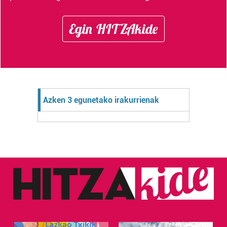
Egin HITZAkide
Azken 3 egunetako irakurrienak