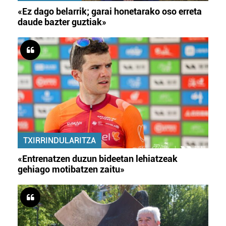
«Ez dago belarrik; garai honetarako oso erreta
daude bazter guztiak»
TXIRRINDULARITZA
«Entrenatzen duzun bideetan lehiatzeak
gehiago motibatzen zaitu»