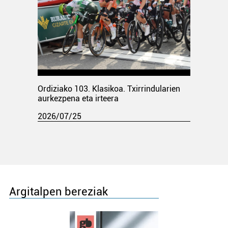
Ordiziako 103. Klasikoa. Txirrindularien
aurkezpena eta irteera
2026/07/25
Argitalpen bereziak