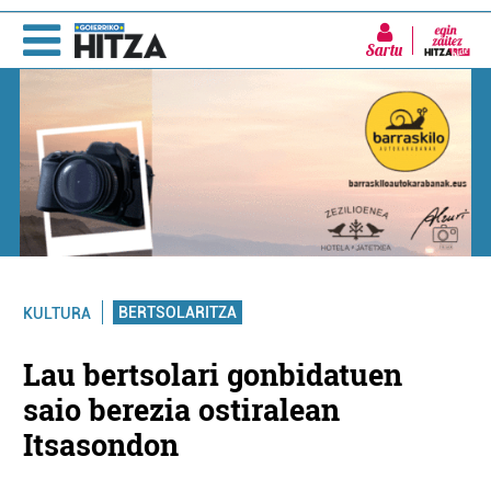
Sartu
BERTSOLARITZA
KULTURA
Lau bertsolari gonbidatuen
saio berezia ostiralean
Itsasondon