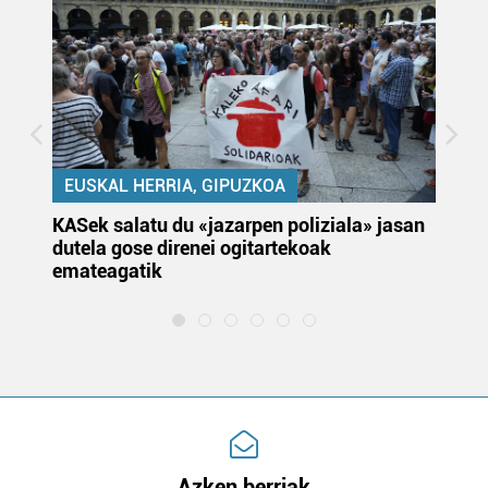
EUSKAL HERRIA, GIPUZKOA
KASek salatu du «jazarpen poliziala» jasan
Pa
dutela gose direnei ogitartekoak
da
emateagatik
«s
Azken berriak