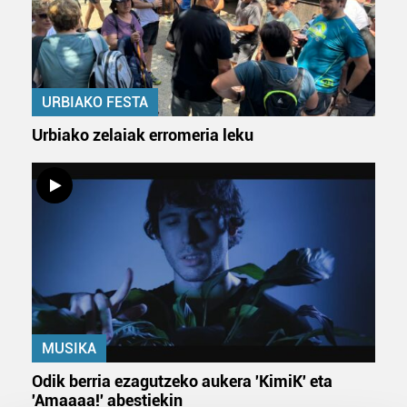
URBIAKO FESTA
Urbiako zelaiak erromeria leku
MUSIKA
Odik berria ezagutzeko aukera 'KimiK' eta
'Amaaaa!' abestiekin