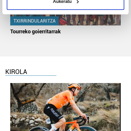
Aukeratu
Identify your device by actively scanning it for
specific characteristics (fingerprinting)
Find out more about how your personal data is processed
TXIRRINDULARITZA
and set your preferences in the
details section
.
Tourreko goierritarrak
Guk eta gure bazkideek zure datu pertsonalak
prozesatzen ditugu, zure IP zenbakia, besteak beste,
teknologia erabiliz, cookieak adibidez, iragarki eta eduki
pertsonalizatuak eskaintzeko, iragarkiak eta edukia
neurtzeko, jendeari buruzko informazioa biltzeko eta
KIROLA
produktuak garatzeko. Zure datuak nork eta zertarako
erabiltzen dituen hauta dezakezu.
Bazkide batzuek ez dizute baimenik eskatzen, eta beren
interes komertzial legitimoetan babesten dira. Ikusi gure
bazkideen zerrenda, beren ustez zein helburutarako
duten interes legitimoa eta horren aurka nola egin
dezakezun ikusteko.