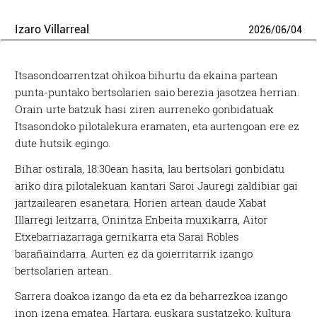
Izaro Villarreal
2026
/
06
/
04
Itsasondoarrentzat ohikoa bihurtu da ekaina partean
punta-puntako bertsolarien saio berezia jasotzea herrian.
Orain urte batzuk hasi ziren aurreneko gonbidatuak
Itsasondoko pilotalekura eramaten, eta aurtengoan ere ez
dute hutsik egingo.
Bihar ostirala, 18:30ean hasita, lau bertsolari gonbidatu
ariko dira pilotalekuan kantari Saroi Jauregi zaldibiar gai
jartzailearen esanetara. Horien artean daude Xabat
Illarregi leitzarra, Onintza Enbeita muxikarra, Aitor
Etxebarriazarraga gernikarra eta Sarai Robles
barañaindarra. Aurten ez da goierritarrik izango
bertsolarien artean.
Sarrera doakoa izango da eta ez da beharrezkoa izango
inon izena ematea. Hartara, euskara sustatzeko, kultura