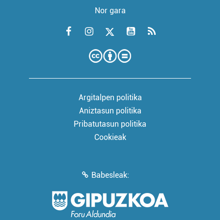
Nor gara
Argitalpen politika
Aniztasun politika
Pribatutasun politika
Cookieak
Babesleak: