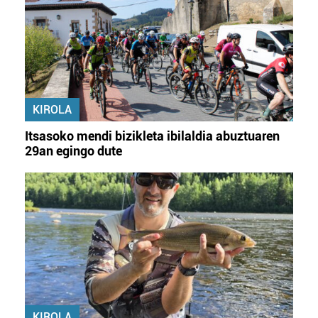
KIROLA
Itsasoko mendi bizikleta ibilaldia abuztuaren
29an egingo dute
KIROLA