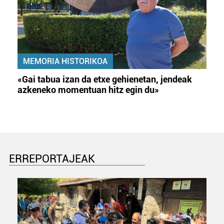
MEMORIA HISTORIKOA
«Gai tabua izan da etxe gehienetan, jendeak
azkeneko momentuan hitz egin du»
ERREPORTAJEAK