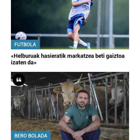
FUTBOLA
«Helburuak hasieratik markatzea beti gaiztoa
izaten da»
BERO BOLADA