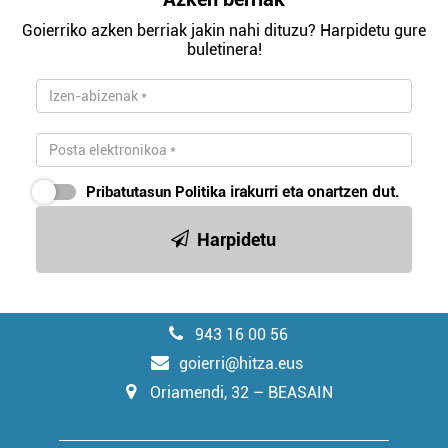
Goierriko azken berriak jakin nahi dituzu? Harpidetu gure
buletinera!
Pribatutasun Politika
irakurri eta onartzen dut.
Harpidetu
943 16 00 56
goierri@hitza.eus
Oriamendi, 32 – BEASAIN