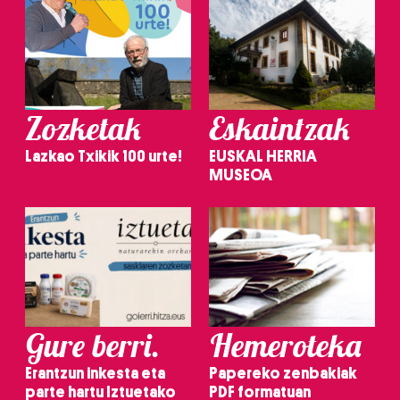
Zozketak
Eskaintzak
Lazkao Txikik 100 urte!
EUSKAL HERRIA
MUSEOA
Gure berri.
Hemeroteka
Erantzun inkesta eta
Papereko zenbakiak
parte hartu Iztuetako
PDF formatuan