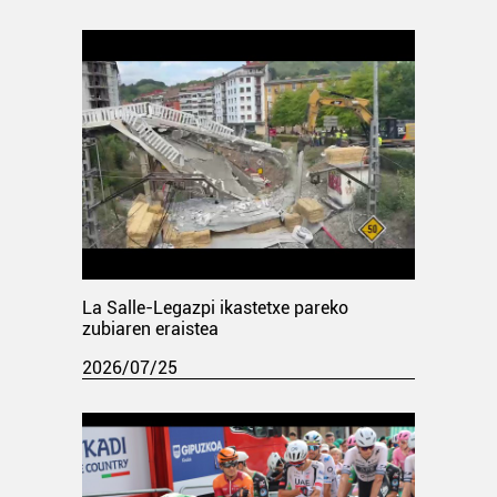
La Salle-Legazpi ikastetxe pareko
zubiaren eraistea
2026/07/25