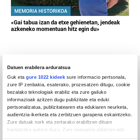
MEMORIA HISTORIKOA
«Gai tabua izan da etxe gehienetan, jendeak
azkeneko momentuan hitz egin du»
Datuen erabilera arduratsua
ERREPORTAJEAK
Guk eta
gure 1022 kideek
sure informacio pertsonala,
zure IP zenbakia, esaterako, prozesatzen ditugu, cookie
bezalako teknologiak erabiliz eta zure gailuko
informazioak azitzen dugu publizitate eta eduki
pertsonalizatua, publizitatearen eta edukiaren neurketa,
audientzia-ikerketa eta zerbitzuen garapena eskaintzeko.
Zure datuak nork eta zertarako erabiltzen dituen
hautatzeko aukera duzu. Zure onespena aldatzen edo
deuseztatzen ahal duzu edozein momentutan, Cookie