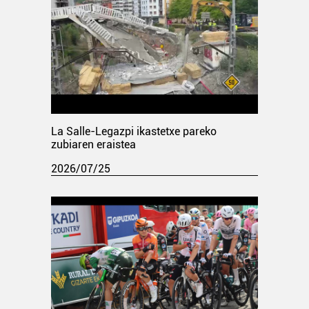
La Salle-Legazpi ikastetxe pareko
zubiaren eraistea
2026/07/25