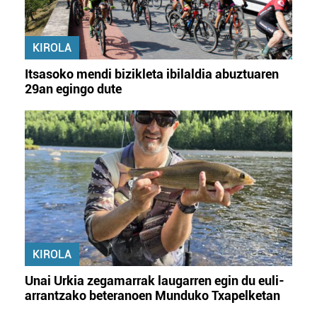
KIROLA
Itsasoko mendi bizikleta ibilaldia abuztuaren
29an egingo dute
KIROLA
Unai Urkia zegamarrak laugarren egin du euli-
arrantzako beteranoen Munduko Txapelketan