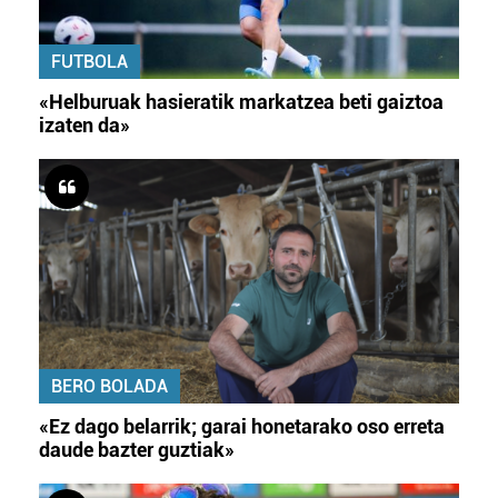
FUTBOLA
«Helburuak hasieratik markatzea beti gaiztoa
izaten da»
BERO BOLADA
«Ez dago belarrik; garai honetarako oso erreta
daude bazter guztiak»