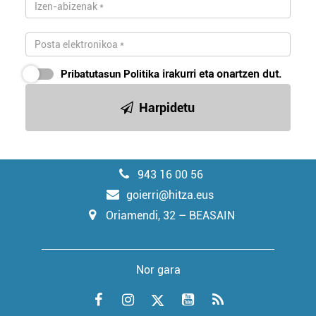
Pribatutasun Politika
irakurri eta onartzen dut.
Harpidetu
943 16 00 56
goierri@hitza.eus
Oriamendi, 32 – BEASAIN
Nor gara