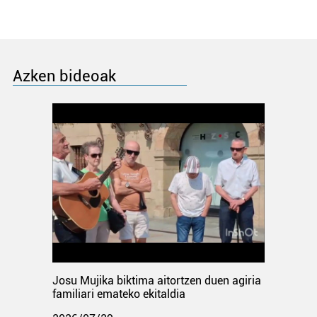
Azken bideoak
Josu Mujika biktima aitortzen duen agiria
familiari emateko ekitaldia