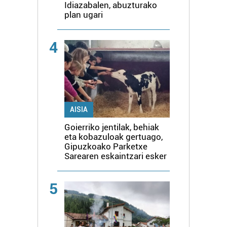
Idiazabalen, abuzturako
plan ugari
4
AISIA
Goierriko jentilak, behiak
eta kobazuloak gertuago,
Gipuzkoako Parketxe
Sarearen eskaintzari esker
5