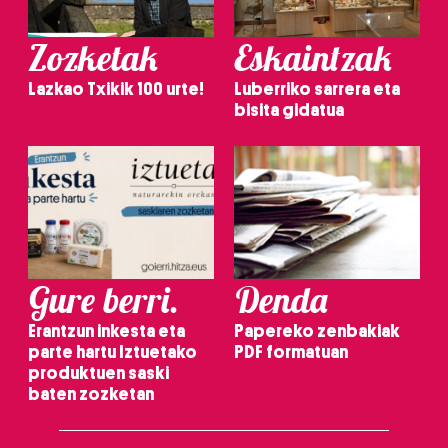
Zozketak
Eskaintzak
Lazkao Txikik 100 urte!
Luberriko sarrera eta
bisita gidatua
Gure berri.
Denda
Erantzun inkesta eta
Papereko zenbakiak
parte hartu Iztuetako
PDF formatuan
produktuen saski
baten zozketan