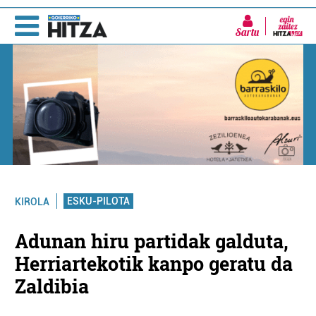
Sartu
ESKU-PILOTA
KIROLA
Adunan hiru partidak galduta,
Herriartekotik kanpo geratu da
Zaldibia