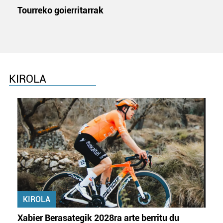
Tourreko goierritarrak
KIROLA
KIROLA
Xabier Berasategik 2028ra arte berritu du