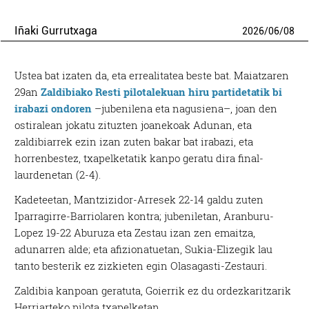
Iñaki Gurrutxaga
2026
/
06
/
08
Ustea bat izaten da, eta errealitatea beste bat. Maiatzaren
29an
Zaldibiako Resti pilotalekuan hiru partidetatik bi
irabazi ondoren
–jubenilena eta nagusiena–, joan den
ostiralean jokatu zituzten joanekoak Adunan, eta
zaldibiarrek ezin izan zuten bakar bat irabazi, eta
horrenbestez, txapelketatik kanpo geratu dira final-
laurdenetan (2-4).
Kadeteetan, Mantzizidor-Arresek 22-14 galdu zuten
Iparragirre-Barriolaren kontra; jubeniletan, Aranburu-
Lopez 19-22 Aburuza eta Zestau izan zen emaitza,
adunarren alde; eta afizionatuetan, Sukia-Elizegik lau
tanto besterik ez zizkieten egin Olasagasti-Zestauri.
Zaldibia kanpoan geratuta, Goierrik ez du ordezkaritzarik
Herriarteko pilota txapelketan.