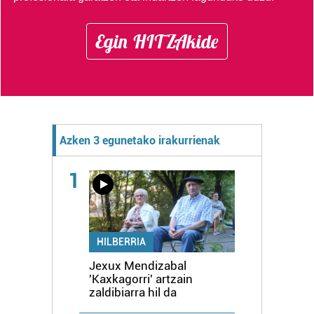
Egin HITZAkide
Azken 3 egunetako irakurrienak
1
HILBERRIA
Jexux Mendizabal
'Kaxkagorri' artzain
zaldibiarra hil da