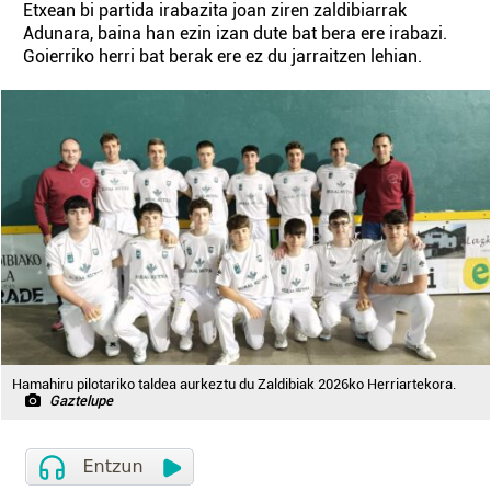
Etxean bi partida irabazita joan ziren zaldibiarrak
Adunara, baina han ezin izan dute bat bera ere irabazi.
Goierriko herri bat berak ere ez du jarraitzen lehian.
Hamahiru pilotariko taldea aurkeztu du Zaldibiak 2026ko Herriartekora.
Gaztelupe