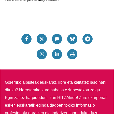
Goierriko albisteak euskaraz, libre eta kalitatez jaso nahi
dituzu?
Horretarako zure babesa ezinbestekoa zaigu.
Egin zaitez harpidedun, izan HITZAkide!
Zure ekarpenari
esker, euskaratik eginda dagoen tokiko informazio
profesionala garatzen eta indartzen lagunduko duzu.