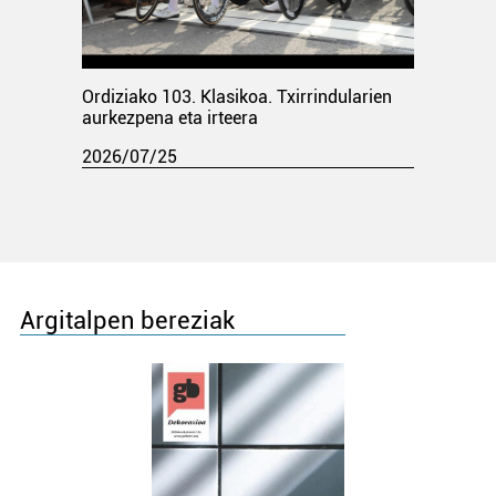
Ordiziako 103. Klasikoa. Txirrindularien
aurkezpena eta irteera
2026/07/25
Argitalpen bereziak