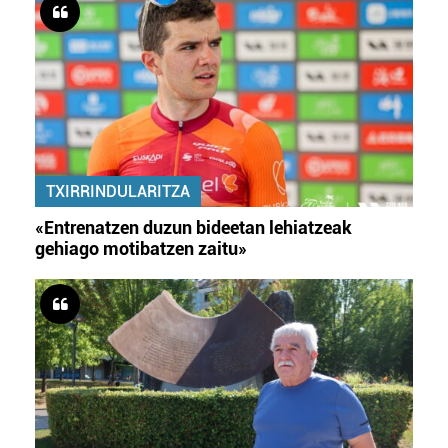
TXIRRINDULARITZA
«Entrenatzen duzun bideetan lehiatzeak
gehiago motibatzen zaitu»