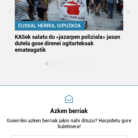
EUSKAL HERRIA, GIPUZKOA
KASek salatu du «jazarpen poliziala» jasan
Pa
dutela gose direnei ogitartekoak
da
emateagatik
«s
Azken berriak
Goierriko azken berriak jakin nahi dituzu? Harpidetu gure
buletinera!