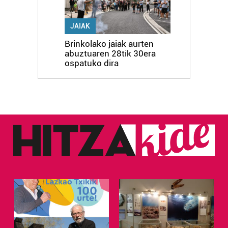
JAIAK
Brinkolako jaiak aurten
abuztuaren 28tik 30era
ospatuko dira