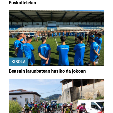
Euskaltelekin
KIROLA
Beasain larunbatean hasiko da jokoan