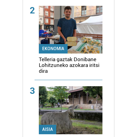
2
EKONOMIA
Telleria gaztak Donibane
Lohitzuneko azokara iritsi
dira
3
AISIA