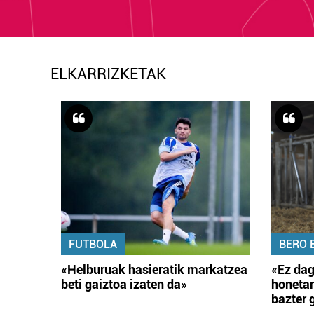
ELKARRIZKETAK
FUTBOLA
BERO 
«Helburuak hasieratik markatzea
«Ez dag
beti gaiztoa izaten da»
honetar
bazter 