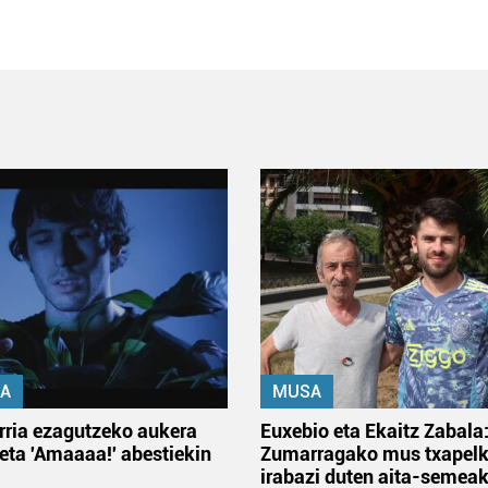
A
MUSA
rria ezagutzeko aukera
Euxebio eta Ekaitz Zabala
 eta 'Amaaaa!' abestiekin
Zumarragako mus txapelk
irabazi duten aita-semea