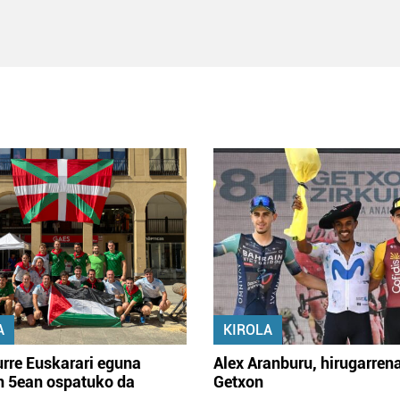
A
KIROLA
rre Euskarari eguna
Alex Aranburu, hirugarren
en 5ean ospatuko da
Getxon