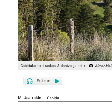
Gabiriako herri kaskoa, Ardantza gainetik.
Aimar Mai
M. Usarralde
Gabiria