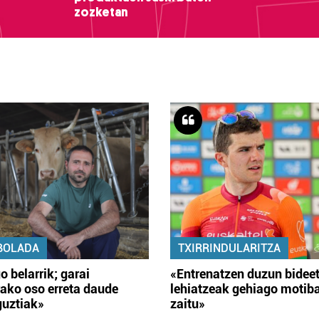
zozketan
BOLADA
TXIRRINDULARITZA
o belarrik; garai
«Entrenatzen duzun bidee
ako oso erreta daude
lehiatzeak gehiago motib
guztiak»
zaitu»