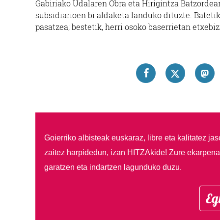
Gabiriako Udalaren Obra eta Hirigintza Batzordear
subsidiarioen bi aldaketa landuko dituzte. Batetik,
pasatzea; bestetik, herri osoko baserrietan etxebi
Goierriko albisteak euskaraz, libre eta kalitatez ja
zaitez harpidedun, izan HITZAkide!
Zure ekarpenar
garatzen eta indartzen lagunduko duzu.
Eg