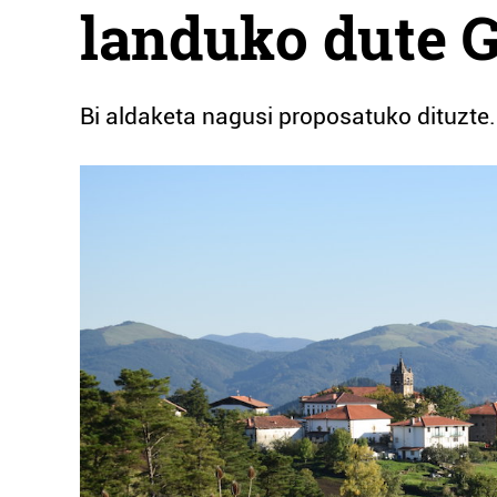
landuko dute G
Bi aldaketa nagusi proposatuko dituzte. 