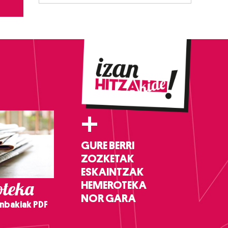
+
GURE BERRI
ZOZKETAK
ESKAINTZAK
teka
HEMEROTEKA
NOR GARA
nbakiak PDF