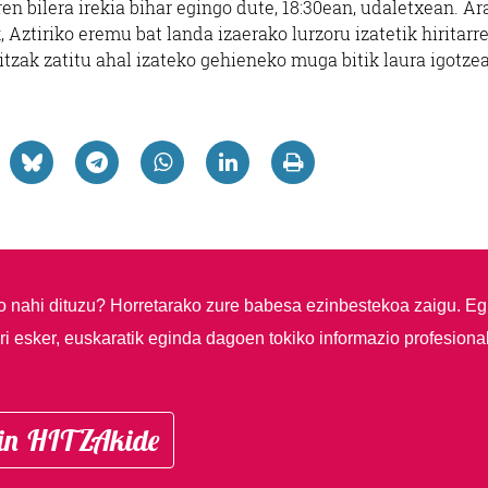
en bilera irekia bihar egingo dute, 18:30ean, udaletxean. Ar
 Aztiriko eremu bat landa izaerako lurzoru izatetik hiritarr
zitzak zatitu ahal izateko gehieneko muga bitik laura igotzea
so nahi dituzu?
Horretarako zure babesa ezinbestekoa zaigu. Eg
i esker, euskaratik eginda dagoen tokiko informazio profesiona
in HITZAkide