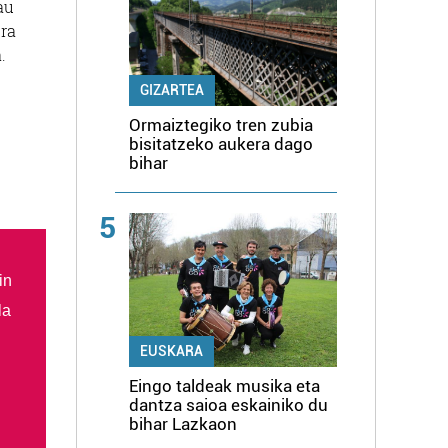
au
era
.
GIZARTEA
Ormaiztegiko tren zubia
bisitatzeko aukera dago
bihar
5
in
la
EUSKARA
Eingo taldeak musika eta
dantza saioa eskainiko du
bihar Lazkaon