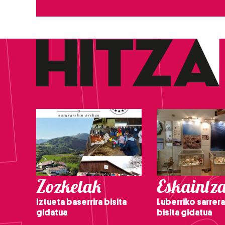
Zozketak
Eskaintz
Iztueta baserrira bisita
Luberriko sarrera
gidatua
bisita gidatua