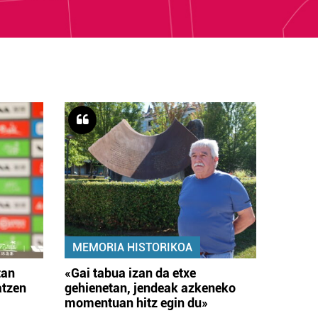
MEMORIA HISTORIKOA
tan
«Gai tabua izan da etxe
atzen
gehienetan, jendeak azkeneko
momentuan hitz egin du»