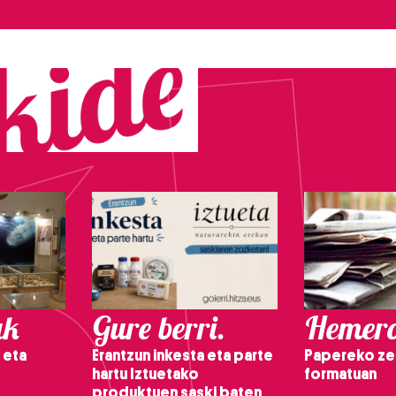
ak
Gure berri.
Hemero
 eta
Erantzun inkesta eta parte
Papereko ze
hartu Iztuetako
formatuan
produktuen saski baten