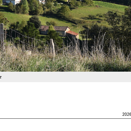
z
202