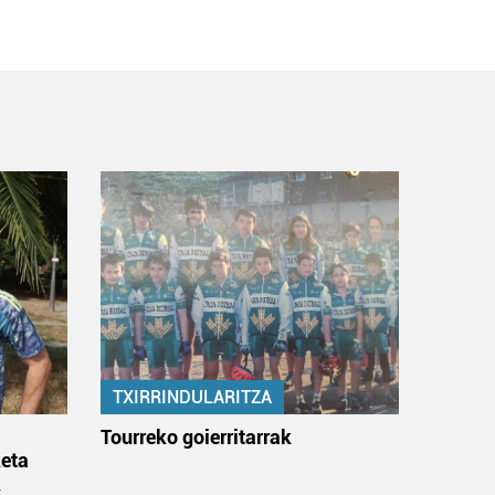
TXIRRINDULARITZA
:
Tourreko goierritarrak
eta
k