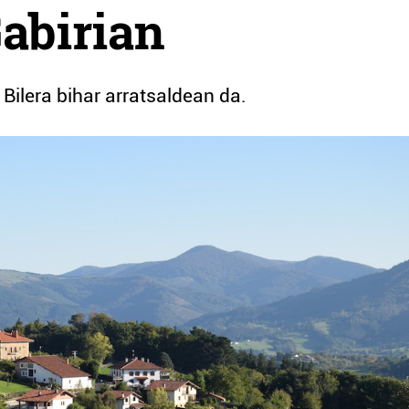
abirian
Bilera bihar arratsaldean da.