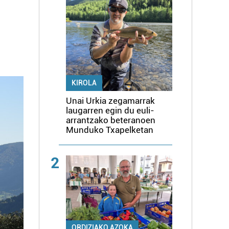
KIROLA
Unai Urkia zegamarrak
laugarren egin du euli-
arrantzako beteranoen
Munduko Txapelketan
2
ORDIZIAKO AZOKA