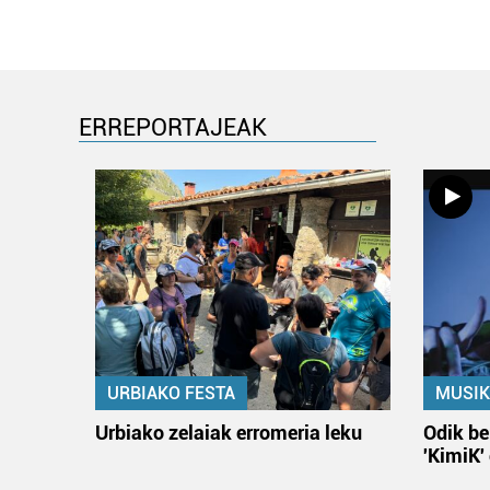
ERREPORTAJEAK
URBIAKO FESTA
MUSIK
Urbiako zelaiak erromeria leku
Odik be
'KimiK'