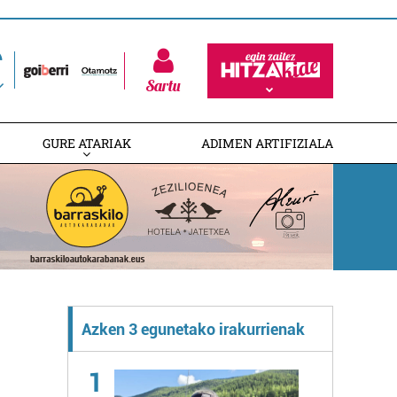
Sartu
GURE ATARIAK
ADIMEN ARTIFIZIALA
Azken 3 egunetako irakurrienak
1