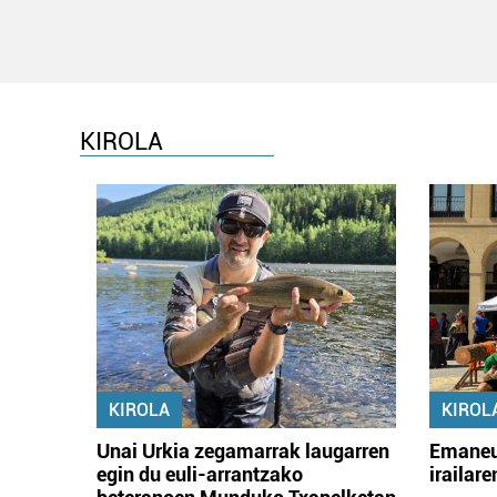
KIROLA
KIROLA
KIROL
Unai Urkia zegamarrak laugarren
Emaneu
egin du euli-arrantzako
irailar