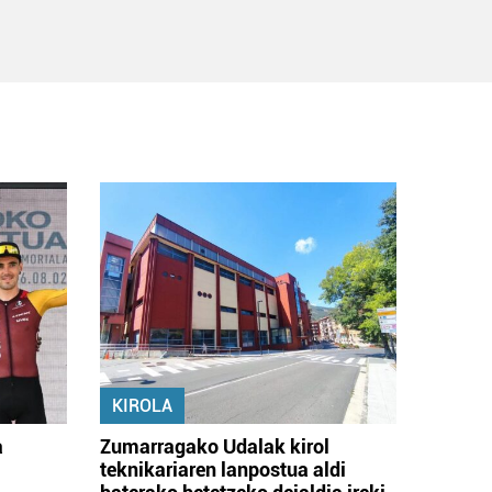
KIROLA
a
Zumarragako Udalak kirol
teknikariaren lanpostua aldi