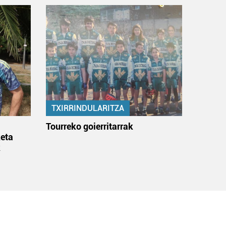
TXIRRINDULARITZA
:
Tourreko goierritarrak
eta
k