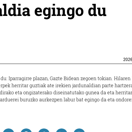
aldia egingo du
202
 du: Iparragirre plazan, Gazte Bidean zegoen tokian. Hilaren 
erpek herritar guztiak ate irekien jardunaldian parte hartzer
ldirako eta ongizaterako diseinatutako gunea da eta herrita
 jarduerei buruzko aurkezpen labur bat egingo da eta ondor