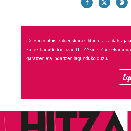
Goierriko albisteak euskaraz, libre eta kalitatez ja
zaitez harpidedun, izan HITZAkide!
Zure ekarpenar
garatzen eta indartzen lagunduko duzu.
Eg