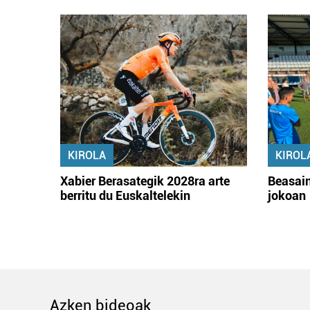
KIROLA
KIROL
Xabier Berasategik 2028ra arte
Beasain
berritu du Euskaltelekin
jokoan
Azken bideoak