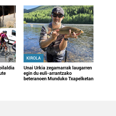
KIROLA
bilaldia
Unai Urkia zegamarrak laugarren
ute
egin du euli-arrantzako
beteranoen Munduko Txapelketan