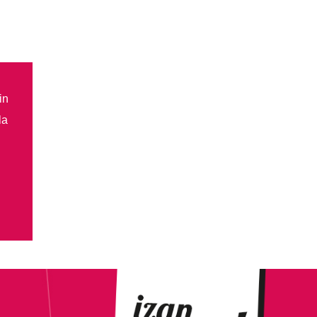
in
la