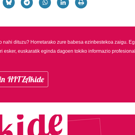
so nahi dituzu?
Horretarako zure babesa ezinbestekoa zaigu. Eg
i esker, euskaratik eginda dagoen tokiko informazio profesiona
in HITZAkide