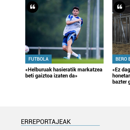
FUTBOLA
BERO 
«Helburuak hasieratik markatzea
«Ez dag
beti gaiztoa izaten da»
honetar
bazter 
ERREPORTAJEAK