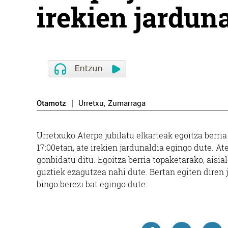
irekien jardun
Otamotz
Urretxu
,
Zumarraga
Urretxuko Aterpe jubilatu elkarteak egoitza berria
17:00etan, ate irekien jardunaldia egingo dute. At
gonbidatu ditu. Egoitza berria topaketarako, aisia
guztiek ezagutzea nahi dute. Bertan egiten diren
bingo berezi bat egingo dute.