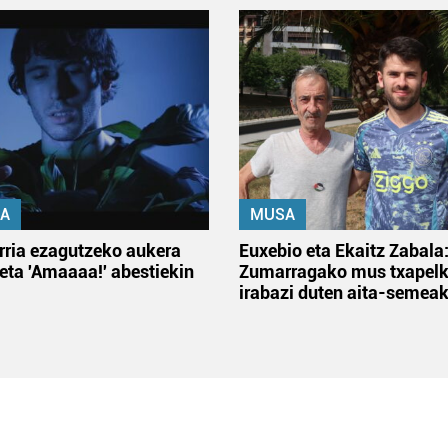
A
MUSA
rria ezagutzeko aukera
Euxebio eta Ekaitz Zabala
 eta 'Amaaaa!' abestiekin
Zumarragako mus txapelk
irabazi duten aita-semea