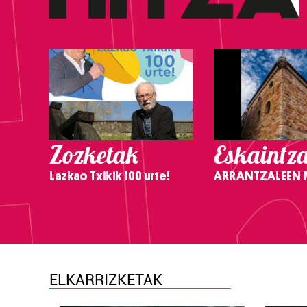
Zozketak
Eskaintz
Lazkao Txikik 100 urte!
ARRANTZALEEN
ELKARRIZKETAK