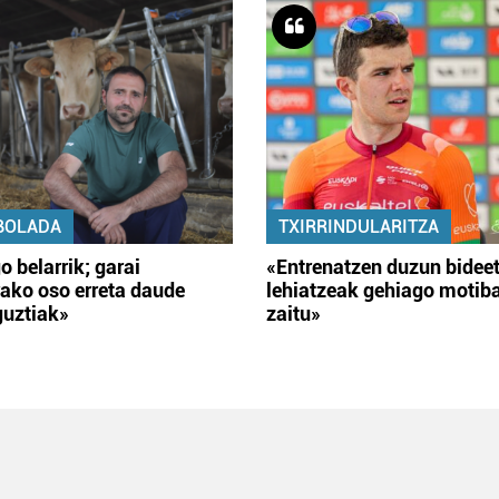
BOLADA
TXIRRINDULARITZA
o belarrik; garai
«Entrenatzen duzun bidee
ako oso erreta daude
lehiatzeak gehiago motib
guztiak»
zaitu»