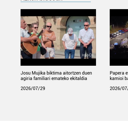
Josu Mujika biktima aitortzen duen
Papera e
agiria familiari emateko ekitaldia
kamioi b
2026/07/29
2026/07