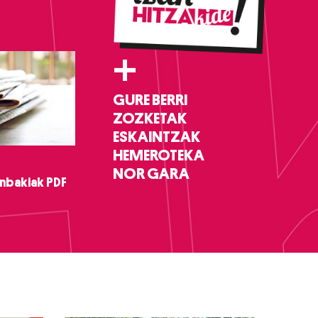
+
GURE BERRI
ZOZKETAK
ESKAINTZAK
HEMEROTEKA
NOR GARA
nbakiak PDF