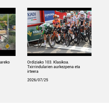
pareko
Ordiziako 103. Klasikoa.
Txirrindularien aurkezpena eta
irteera
2026/07/25