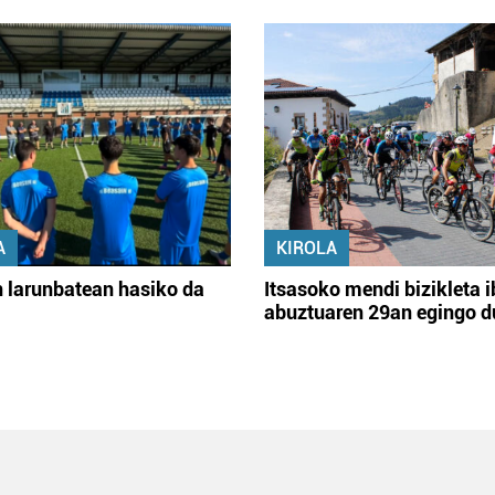
A
KIROLA
 larunbatean hasiko da
Itsasoko mendi bizikleta i
abuztuaren 29an egingo d