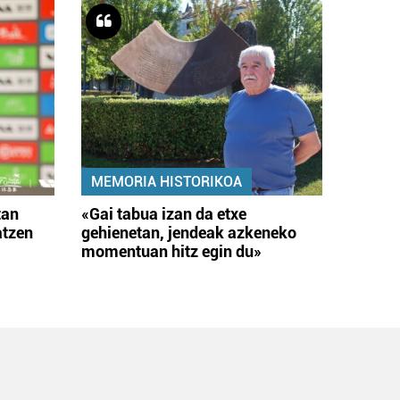
MEMORIA HISTORIKOA
tan
«Gai tabua izan da etxe
atzen
gehienetan, jendeak azkeneko
momentuan hitz egin du»