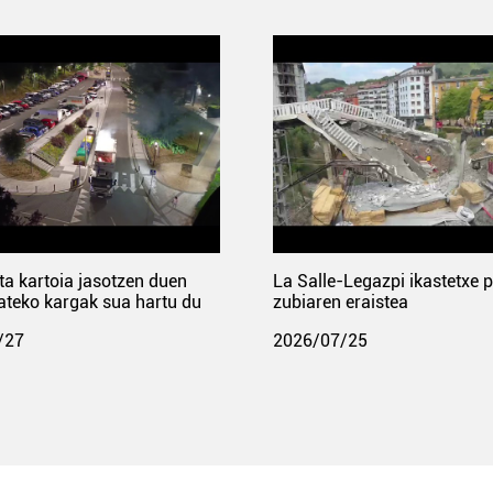
ta kartoia jasotzen duen
La Salle-Legazpi ikastetxe 
ateko kargak sua hartu du
zubiaren eraistea
/27
2026/07/25