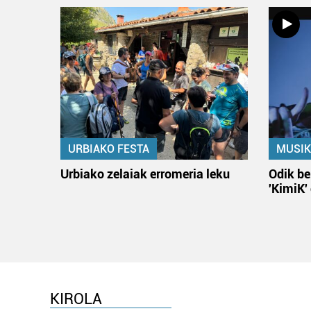
URBIAKO FESTA
MUSIK
Urbiako zelaiak erromeria leku
Odik be
'KimiK'
KIROLA