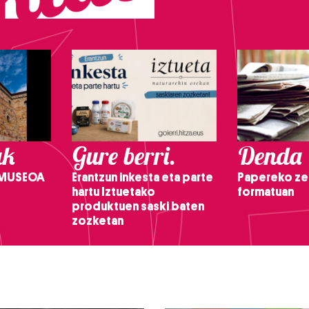
ak
Gure berri.
Denda
 MUSEOA
Erantzun inkesta eta parte
Papereko ze
hartu Iztuetako
formatuan
produktuen saski baten
zozketan