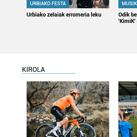
URBIAKO FESTA
MUSIK
Urbiako zelaiak erromeria leku
Odik be
'KimiK'
KIROLA