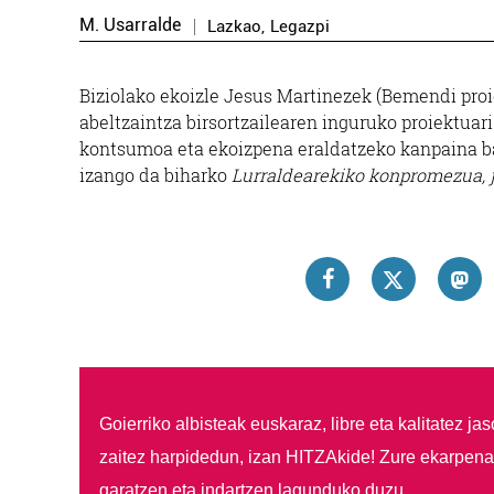
M. Usarralde
Lazkao
,
Legazpi
Biziolako ekoizle Jesus Martinezek (Bemendi proi
abeltzaintza birsortzailearen inguruko proiektuari
kontsumoa eta ekoizpena eraldatzeko kanpaina ba
izango da biharko
Lurraldearekiko konpromezua, 
Goierriko albisteak euskaraz, libre eta kalitatez ja
zaitez harpidedun, izan HITZAkide!
Zure ekarpenar
garatzen eta indartzen lagunduko duzu.