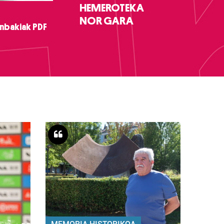
HEMEROTEKA
NOR GARA
nbakiak PDF