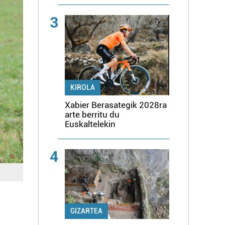
3
KIROLA
Xabier Berasategik 2028ra
arte berritu du
Euskaltelekin
4
GIZARTEA