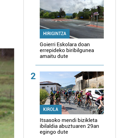
HIRIGINTZA
Goierri Eskolara doan
errepideko biribilgunea
amaitu dute
2
KIROLA
Itsasoko mendi bizikleta
ibilaldia abuztuaren 29an
egingo dute