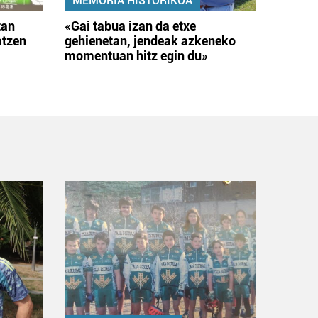
MEMORIA HISTORIKOA
tan
«Gai tabua izan da etxe
atzen
gehienetan, jendeak azkeneko
momentuan hitz egin du»