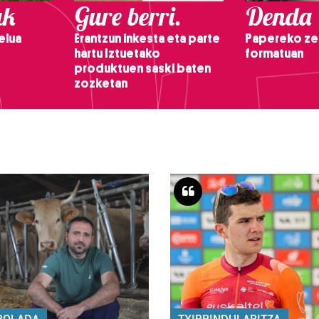
ak
Gure berri.
Denda
elua
Erantzun inkesta eta parte
Papereko ze
hartu Iztuetako
formatuan
produktuen saski baten
zozketan