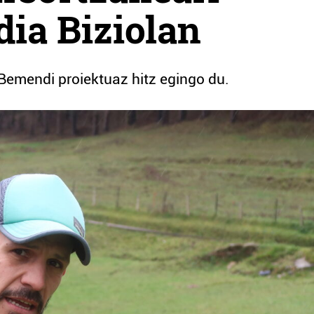
dia Biziolan
Bemendi proiektuaz hitz egingo du.