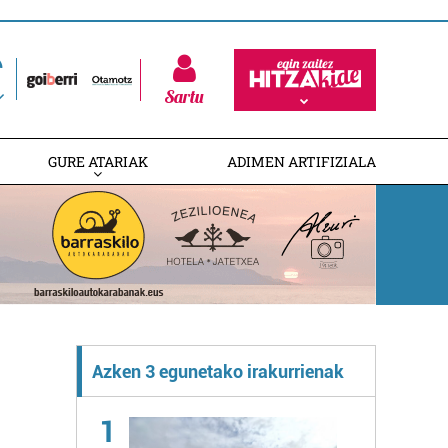
Sartu
GURE ATARIAK
ADIMEN ARTIFIZIALA
Azken 3 egunetako irakurrienak
1