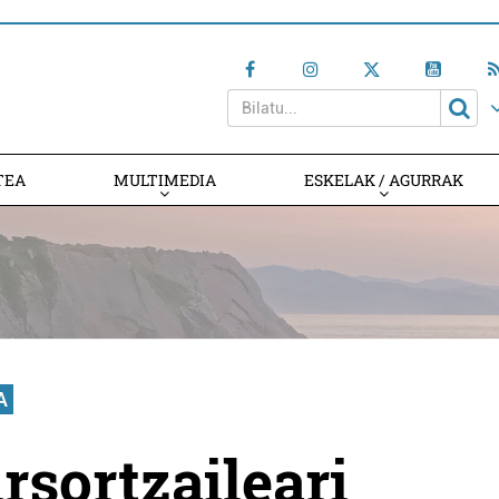
TEA
MULTIMEDIA
ESKELAK / AGURRAK
A
rsortzaileari