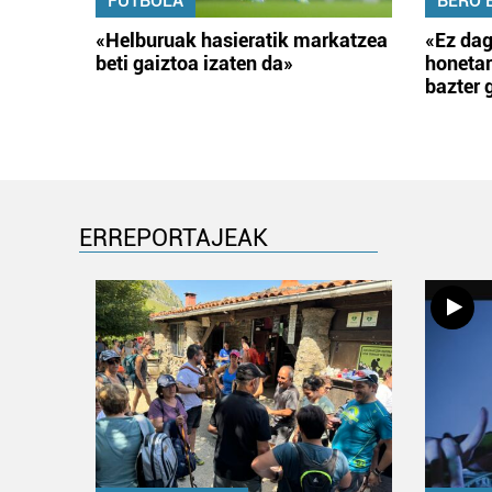
FUTBOLA
BERO 
«Helburuak hasieratik markatzea
«Ez dag
beti gaiztoa izaten da»
honetar
bazter 
ERREPORTAJEAK