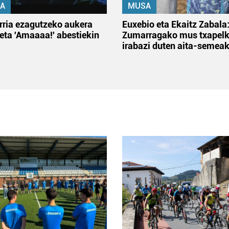
A
MUSA
rria ezagutzeko aukera
Euxebio eta Ekaitz Zabala
 eta 'Amaaaa!' abestiekin
Zumarragako mus txapelk
irabazi duten aita-semea