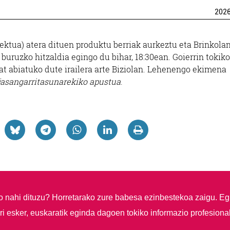
202
ektua) atera dituen produktu berriak aurkeztu eta Brinkola
 buruzko hitzaldia egingo du bihar, 18:30ean. Goierrin tokiko
t abiatuko dute irailera arte Biziolan. Lehenengo ekimena
jasangarritasunarekiko apustua
.
so nahi dituzu?
Horretarako zure babesa ezinbestekoa zaigu. Eg
i esker, euskaratik eginda dagoen tokiko informazio profesiona