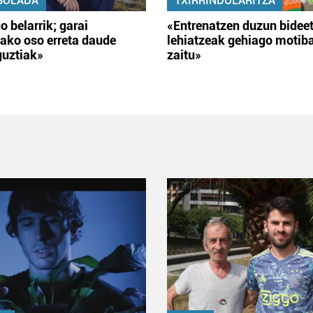
BOLADA
TXIRRINDULARITZA
o belarrik; garai
«Entrenatzen duzun bidee
ako oso erreta daude
lehiatzeak gehiago motib
guztiak»
zaitu»