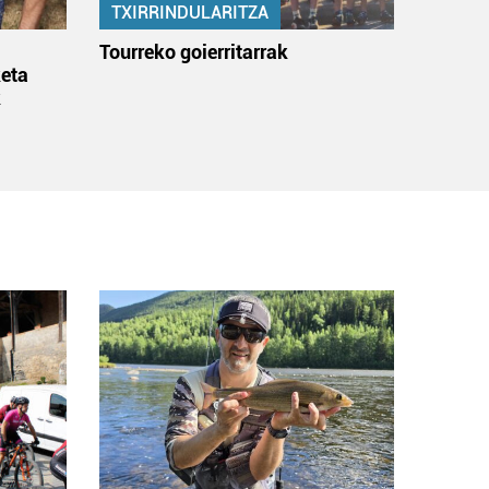
TXIRRINDULARITZA
:
Tourreko goierritarrak
eta
k