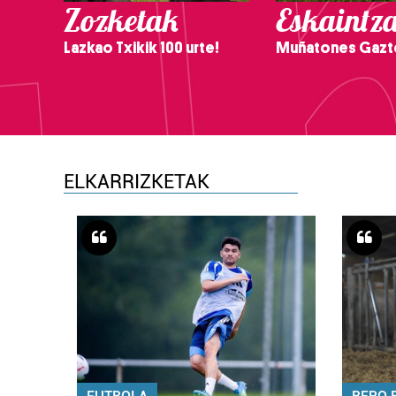
Zozketak
Eskaintz
Lazkao Txikik 100 urte!
Muñatones Gazt
ELKARRIZKETAK