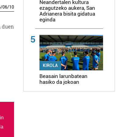
Neandertalen kultura
6
/
06
/
10
ezagutzeko aukera, San
Adrianera bisita gidatua
eginda
n duen
5
KIROLA
Beasain larunbatean
hasiko da jokoan
in
la