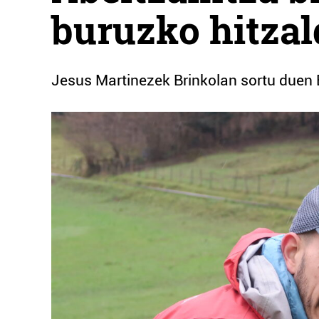
buruzko hitzal
Jesus Martinezek Brinkolan sortu duen 