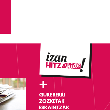
+
GURE BERRI
ZOZKETAK
ESKAINTZAK