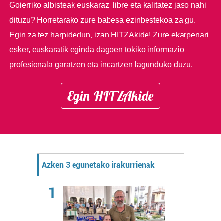
Goierriko albisteak euskaraz, libre eta kalitatez jaso nahi
dituzu?
Horretarako zure babesa ezinbestekoa zaigu.
Egin zaitez harpidedun, izan HITZAkide!
Zure ekarpenari
esker, euskaratik eginda dagoen tokiko informazio
profesionala garatzen eta indartzen lagunduko duzu.
Egin HITZAkide
Azken 3 egunetako irakurrienak
1