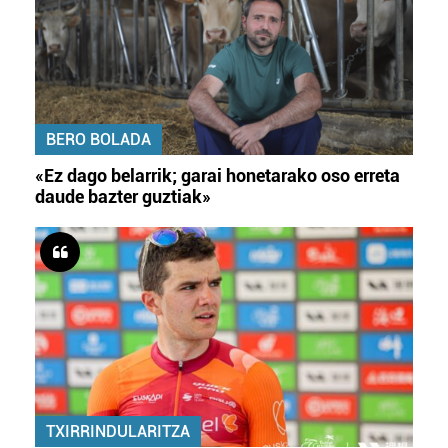
BERO BOLADA
«Ez dago belarrik; garai honetarako oso erreta
daude bazter guztiak»
TXIRRINDULARITZA