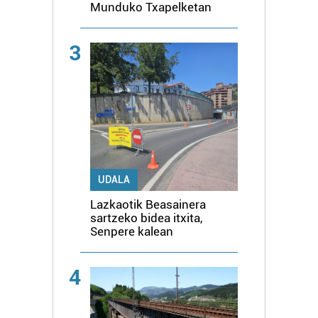
Munduko Txapelketan
3
UDALA
Lazkaotik Beasainera
sartzeko bidea itxita,
Senpere kalean
4