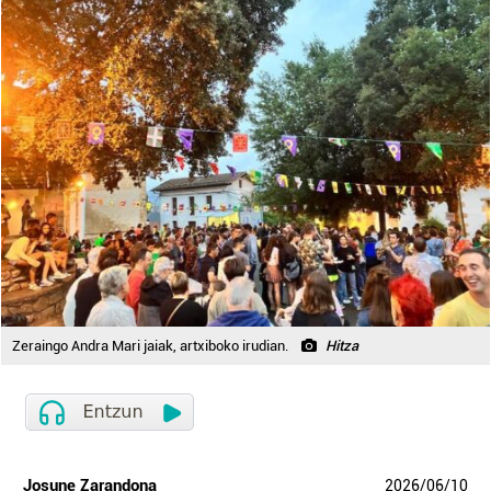
Zeraingo Andra Mari jaiak, artxiboko irudian.
Hitza
Josune Zarandona
2026
/
06
/
10