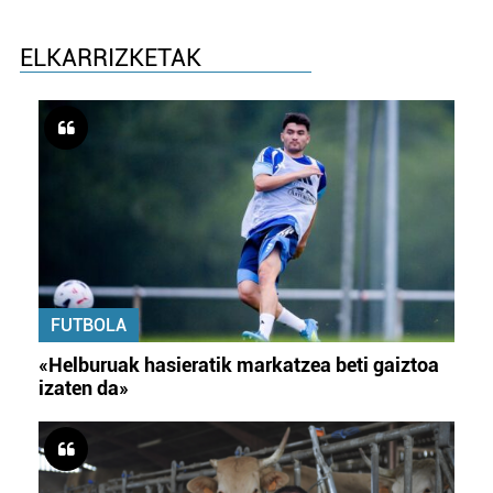
ELKARRIZKETAK
FUTBOLA
«Helburuak hasieratik markatzea beti gaiztoa
izaten da»