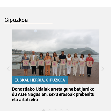
Gipuzkoa
EUSKAL HERRIA, GIPUZKOA
Donostiako Udalak arreta gune bat jarriko
Ur
du Aste Nagusian, sexu erasoak prebenitu
es
eta artatzeko
lu