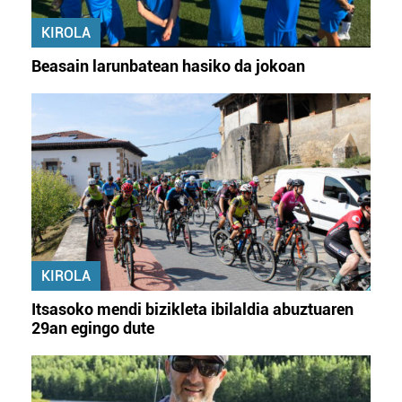
KIROLA
Beasain larunbatean hasiko da jokoan
KIROLA
Itsasoko mendi bizikleta ibilaldia abuztuaren
29an egingo dute