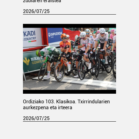
zubiaren eraistea
2026/07/25
Ordiziako 103. Klasikoa. Txirrindularien
aurkezpena eta irteera
2026/07/25