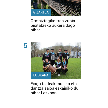
GIZARTEA
Ormaiztegiko tren zubia
bisitatzeko aukera dago
bihar
5
EUSKARA
Eingo taldeak musika eta
dantza saioa eskainiko du
bihar Lazkaon