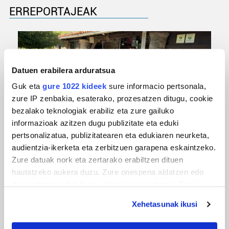
ERREPORTAJEAK
Datuen erabilera arduratsua
Guk eta
gure 1022 kideek
sure informacio pertsonala,
zure IP zenbakia, esaterako, prozesatzen ditugu, cookie
bezalako teknologiak erabiliz eta zure gailuko
informazioak azitzen dugu publizitate eta eduki
pertsonalizatua, publizitatearen eta edukiaren neurketa,
URBIAKO FESTA
audientzia-ikerketa eta zerbitzuen garapena eskaintzeko.
Urbiako zelaiak erromeria leku
Zure datuak nork eta zertarako erabiltzen dituen
hautatzeko aukera duzu. Zure onespena aldatzen edo
deuseztatzen ahal duzu edozein momentutan, Cookie
deklaraziotik edo Privacy triggerean klikatuz.
Xehetasunak ikusi
If you allow, we would also like to: