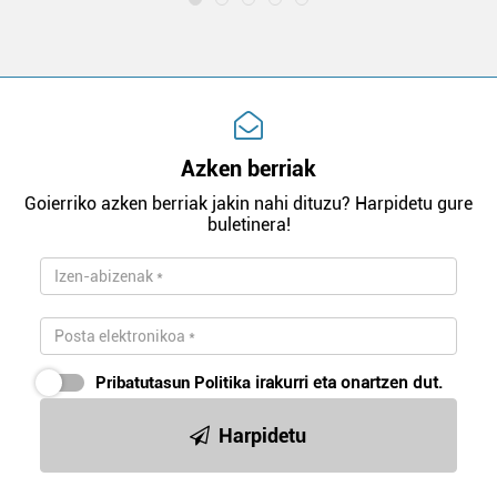
Azken berriak
Goierriko azken berriak jakin nahi dituzu? Harpidetu gure
buletinera!
Pribatutasun Politika
irakurri eta onartzen dut.
Harpidetu