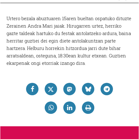
Urtero bezala abuztuaren 15aren bueltan ospatuko dituzte
Zerainen Andra Mari jaiak. Hirugarren urtez, herriko
gazte taldeak hartuko du festak antolatzeko ardura, baina
herritar guztiei dei egin diete antolakuntzan parte
hartzera. Helburu horrekin hitzordua jarri dute bihar
arratsaldean, osteguna, 18:30ean kultur etxean. Guztien
ekarpenak ongi etorriak izango dira.