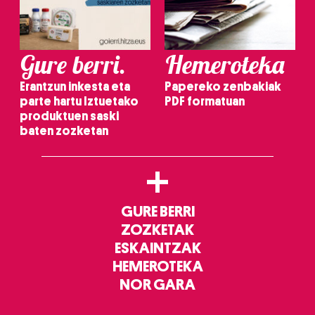
Gure berri.
Hemeroteka
Erantzun inkesta eta
Papereko zenbakiak
parte hartu Iztuetako
PDF formatuan
produktuen saski
baten zozketan
+
GURE BERRI
ZOZKETAK
ESKAINTZAK
HEMEROTEKA
NOR GARA