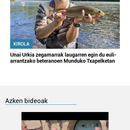
KIROLA
Unai Urkia zegamarrak laugarren egin du euli-
arrantzako beteranoen Munduko Txapelketan
Azken bideoak