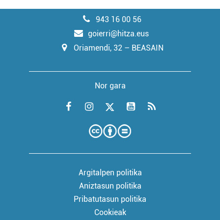
943 16 00 56
goierri@hitza.eus
Oriamendi, 32 – BEASAIN
Nor gara
Argitalpen politika
Aniztasun politika
Pribatutasun politika
Cookieak