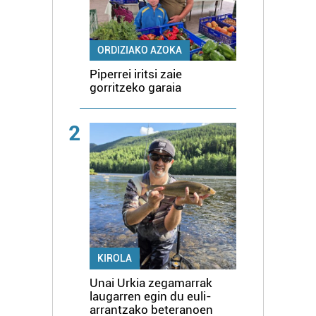
ORDIZIAKO AZOKA
Piperrei iritsi zaie
gorritzeko garaia
2
KIROLA
Unai Urkia zegamarrak
laugarren egin du euli-
arrantzako beteranoen