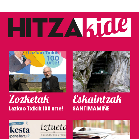
Zozketak
Eskaintzak
Lazkao Txikik 100 urte!
SANTIMAMIÑE