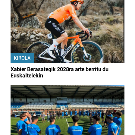
KIROLA
Xabier Berasategik 2028ra arte berritu du
Euskaltelekin