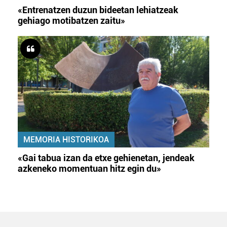
«Entrenatzen duzun bideetan lehiatzeak
gehiago motibatzen zaitu»
MEMORIA HISTORIKOA
«Gai tabua izan da etxe gehienetan, jendeak
azkeneko momentuan hitz egin du»