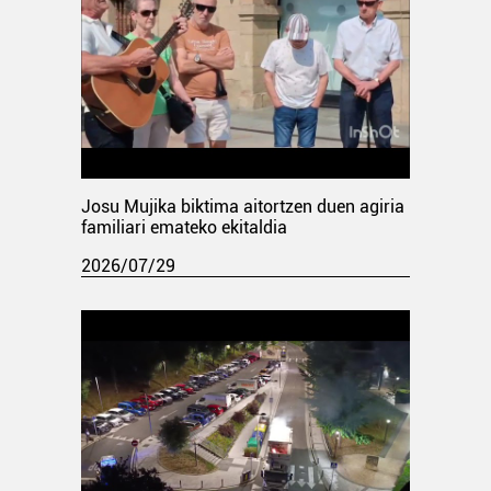
Josu Mujika biktima aitortzen duen agiria
familiari emateko ekitaldia
2026/07/29